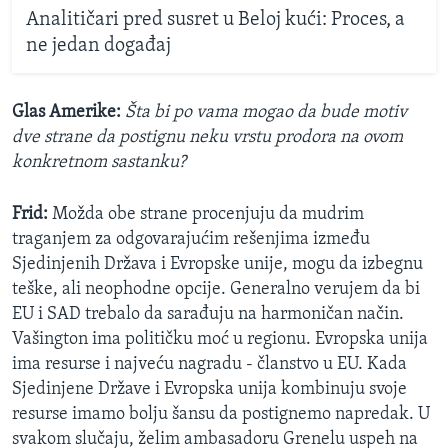
Analitičari pred susret u Beloj kući: Proces, a
ne jedan događaj
Glas Amerike:
Šta bi po vama mogao da bude motiv
dve strane da postignu neku vrstu prodora na ovom
konkretnom sastanku?
Frid:
Možda obe strane procenjuju da mudrim
traganjem za odgovarajućim rešenjima između
Sjedinjenih Država i Evropske unije, mogu da izbegnu
teške, ali neophodne opcije. Generalno verujem da bi
EU i SAD trebalo da sarađuju na harmoničan način.
Vašington ima političku moć u regionu. Evropska unija
ima resurse i najveću nagradu - članstvo u EU. Kada
Sjedinjene Države i Evropska unija kombinuju svoje
resurse imamo bolju šansu da postignemo napredak. U
svakom slučaju, želim ambasadoru Grenelu uspeh na