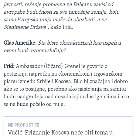
javnosti, rešenje problema na Balkanu zavisi od
evropske budućnosti za sve tamošnje zemlje, koju
samo Evropska unija može da obezbedi, a ne
Sjedinjene Države",
kaže Frid.
Glas Amerike:
Šta biste okarakterisali kao uspeh u
ovom konkretnom slučaju?
Frid:
Ambasador (Ričard) Grenel je govorio o
postizanju napretka na ekonomskom i trgovinskom
planu između Srbije i Kosova. Bilo bi značajno i dobro
ako se to postigne, posebno ako nastojanja na samitu
budu nadgradnja nad dosadašnjim dostignućima i ako
se ne bude počelo od nule.
NE PROPUSTITE:
Vučić: Priznanje Kosova neće biti tema u