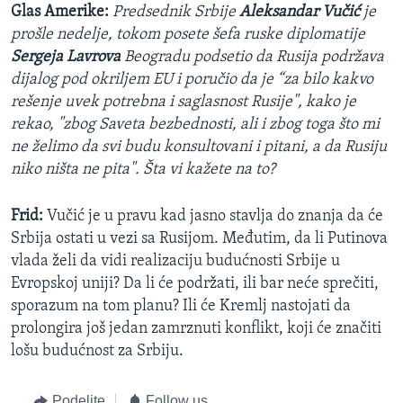
Glas Amerike:
Predsednik Srbije
Aleksandar Vučić
je
prošle nedelje, tokom posete šefa ruske diplomatije
Sergeja Lavrova
Beogradu podsetio da Rusija podržava
dijalog pod okriljem EU i poručio da je “za bilo kakvo
rešenje uvek potrebna i saglasnost Rusije", kako je
rekao, "zbog Saveta bezbednosti, ali i zbog toga što mi
ne želimo da svi budu konsultovani i pitani, a da Rusiju
niko ništa ne pita". Šta vi kažete na to?
Frid:
Vučić je u pravu kad jasno stavlja do znanja da će
Srbija ostati u vezi sa Rusijom. Međutim, da li Putinova
vlada želi da vidi realizaciju budućnosti Srbije u
Evropskoj uniji? Da li će podržati, ili bar neće sprečiti,
sporazum na tom planu? Ili će Kremlj nastojati da
prolongira još jedan zamrznuti konflikt, koji će značiti
lošu budućnost za Srbiju.
Podelite
Follow us