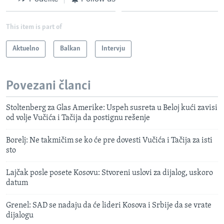
This item is part of
Aktuelno
Balkan
Intervju
Povezani članci
Stoltenberg za Glas Amerike: Uspeh susreta u Beloj kući zavisi
od volje Vučića i Tačija da postignu rešenje
Borelj: Ne takmičim se ko će pre dovesti Vučića i Tačija za isti
sto
Lajčak posle posete Kosovu: Stvoreni uslovi za dijalog, uskoro
datum
Grenel: SAD se nadaju da će lideri Kosova i Srbije da se vrate
dijalogu