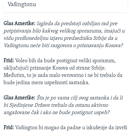
Vašingtonu
Glas Amerike:
Izgleda da predstoji ozbiljan rad pre
potpisivanja bilo kakvog velikog sporazuma, imajući u
vidu prošlonedeljnu izjavu predsednika Srbije da u
Vašingtonu neće biti razgovora o priznavanju Kosova?
Frid:
Voleo bih da bude postignut veliki sporazum,
uključujući priznanje Kosova od strane Srbije.
Međutim, to je sada malo verovatno i ne bi trebalo da
bude jedina mera uspešnosti sastanka.
Glas Amerike:
Šta je po vama cilj ovog sastanka i da li
bi Sjedinjene Države trebalo da ostanu aktivno
angažovane čak i ako ne bude postignut uspeh?
Frid:
Vašington bi mogao da padne u iskušenje da izvrši