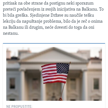
pritisak na obe strane da postignu neki sporazum
preteći povlačenjem iz svojih inicijativa na Balkanu. To
bi bila greška. Sjedinjene Države su naučile tešku
lekciju da napuštanje problema, bilo da je reč o onima
na Balkanu ili drugim, neće dovesti do toga da oni
nestanu.
NE PROPUSTITE: