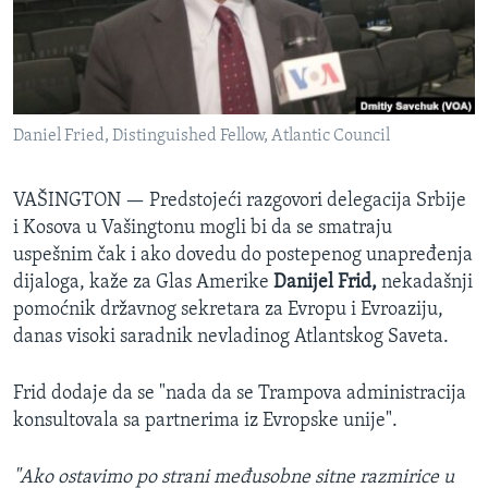
SPORT
INTERVJU
Daniel Fried, Distinguished Fellow, Atlantic Council
VAŠINGTON —
Predstojeći razgovori delegacija Srbije
i Kosova u Vašingtonu mogli bi da se smatraju
uspešnim čak i ako dovedu do postepenog unapređenja
dijaloga, kaže za Glas Amerike
Danijel Frid,
nekadašnji
pomoćnik državnog sekretara za Evropu i Evroaziju,
danas visoki saradnik nevladinog Atlantskog Saveta.
Frid dodaje da se "nada da se Trampova administracija
konsultovala sa partnerima iz Evropske unije".
"Ako ostavimo po strani međusobne sitne razmirice u