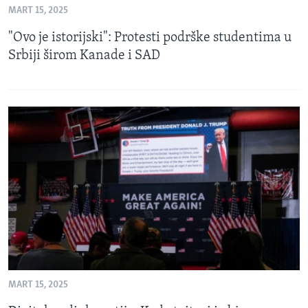
MART 15, 2025
SPORT
"Ovo je istorijski": Protesti podrške studentima u
INTERVJU
Srbiji širom Kanade i SAD
MART 15, 2025