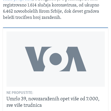
registrovano 1.614 slučaja koronavirusa, od ukupno
6.462 novoobolelih širom Srbije, dok devet gradova
beleži trocifren broj zaraženih.
NE PROPUSTITE:
Umrlo 39, novozaraženih opet više od 7.000,
sve više trudnica