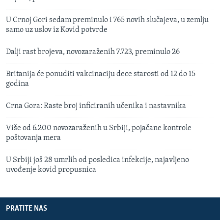
U Crnoj Gori sedam preminulo i 765 novih slučajeva, u zemlju
samo uz uslov iz Kovid potvrde
Dalji rast brojeva, novozaraženih 7.723, preminulo 26
Britanija će ponuditi vakcinaciju dece starosti od 12 do 15
godina
Crna Gora: Raste broj inficiranih učenika i nastavnika
Više od 6.200 novozaraženih u Srbiji, pojačane kontrole
poštovanja mera
U Srbiji još 28 umrlih od posledica infekcije, najavljeno
uvođenje kovid propusnica
PRATITE NAS