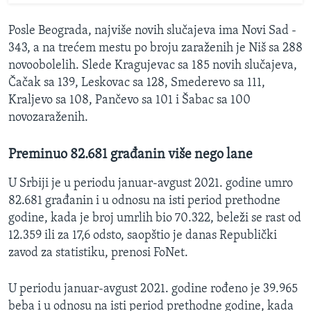
Posle Beograda, najviše novih slučajeva ima Novi Sad -
343, a na trećem mestu po broju zaraženih je Niš sa 288
novoobolelih. Slede Kragujevac sa 185 novih slučajeva,
Čačak sa 139, Leskovac sa 128, Smederevo sa 111,
Kraljevo sa 108, Pančevo sa 101 i Šabac sa 100
novozaraženih.
Preminuo 82.681 građanin više nego lane
U Srbiji je u periodu januar-avgust 2021. godine umro
82.681 građanin i u odnosu na isti period prethodne
godine, kada je broj umrlih bio 70.322, beleži se rast od
12.359 ili za 17,6 odsto, saopštio je danas Republički
zavod za statistiku, prenosi FoNet.
U periodu januar-avgust 2021. godine rođeno je 39.965
beba i u odnosu na isti period prethodne godine, kada