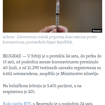
SPORT
INTERVJU
Arhiva - Zdravstveni radnik priprema dozu vakcine protiv
koronavirusa, proizvođača Fajzer BajoNTek.
BEOGRAD —
U Srbiji je u protekla 24 sata, do petka do
15 sati, od posledica zaraze koronavirusom preminulo
40 ljudi, a od 21.290 testiranih uzoraka registrovana su
6.462 novozaražena, saopštilo je Ministarstvo zdravlja.
Na bolničkom lečenju je 5.401 pacijent, a na
respiratoru je 201.
Kako javlja RTS
, u Beogradu je u poslednja 24 sata