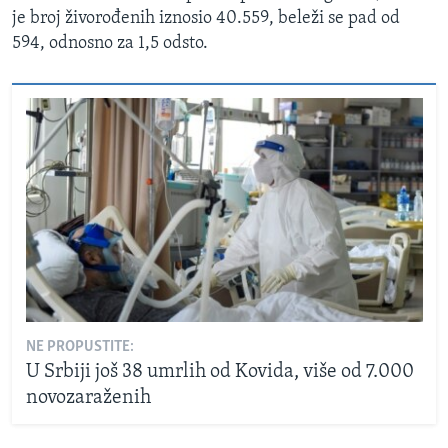
je broj živorođenih iznosio 40.559, beleži se pad od
594, odnosno za 1,5 odsto.
NE PROPUSTITE:
U Srbiji još 38 umrlih od Kovida, više od 7.000
novozaraženih