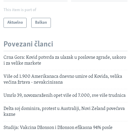
This item is part of
Aktuelno
Balkan
Povezani članci
Crna Gora: Kovid potvrda za ulazak u poslovne zgrade, uskoro
i za velike markete
Više od 1.900 Amerikanaca dnevno umire od Kovida, velika
većina žrtava - nevakcinisana
Umrlo 39, novozaraženih opet više od 7.000, sve više trudnica
Delta soj dominira, protest u Australiji, Novi Zeland povećava
kazne
Studija: Vakcina Džonson i Džonson efikasna 94% posle