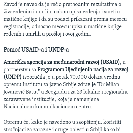
Zavod je naveo da je reč o prethodnim rezultatima o
živorođenim i umrlim nakon upisa rođenja i smrti u
matične knjige i da su podaci prikazani prema mesecu
registracije, odnosno mesecu upisa u matične knjige
rođenih i umrlih u prošloj i ovoj godini.
Pomoć USAID-a i UNDP-a
Američka agencija za međunarodni razvoj (USAID)
, u
partnerstvu sa
Programom Ujedinjenih nacija za razvoj
(UNDP)
isporučila je u petak 70.000 dolara vrednu
opremu Institutu za javno Srbije zdravlje "Dr Milan
Jovanović Batut" u Beogradu i za 23 lokalne i regionalne
zdravstvene institucije, koja je namenjena
Nacionalnom komunikacionom centru.
Opremu će, kako je navedeno u saopštenju, koristiti
stručnjaci za zarazne i druge bolesti u Srbiji kako bi