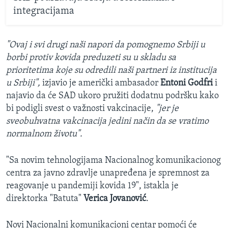
integracijama
"Ovaj i svi drugi naši napori da pomognemo Srbiji u
borbi protiv kovida preduzeti su u skladu sa
prioritetima koje su odredili naši partneri iz institucija
u Srbiji",
izjavio je američki ambasador
Entoni Godfri
i
najavio da će SAD ukoro pružiti dodatnu podršku kako
bi podigli svest o važnosti vakcinacije,
"jer je
sveobuhvatna vakcinacija jedini način da se vratimo
normalnom životu".
"Sa novim tehnologijama Nacionalnog komunikacionog
centra za javno zdravlje unapređena je spremnost za
reagovanje u pandemiji kovida 19", istakla je
direktorka "Batuta"
Verica Jovanović
.
Novi Nacionalni komunikacioni centar pomoći će