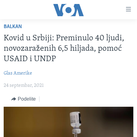
Linkovi
Idi
na
BALKAN
glavni
NASLOVNA
sadržaj
Kovid u Srbiji: Preminulo 40 ljudi,
RUBRIKE
Idi
novozaraženih 6,5 hiljada, pomoć
na
TV PROGRAM
AMERIKA
USAID i UNDP
glavnu
BALKAN
OTVORENI STUDIO
navigaciju
Learning English
Glas Amerike
Idi
GLOBALNE TEME
IZ AMERIKE
na
24 septembar, 2021
PRATITE NAS
EKONOMIJA
pretragu
Podelite
NAUKA I TEHNOLOGIJA
MEDICINA
Jezici
KULTURA
DRUŠTVO