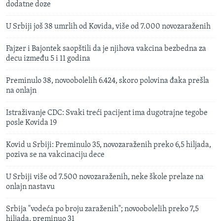
dodatne doze
U Srbiji još 38 umrlih od Kovida, više od 7.000 novozaraženih
Fajzer i Bajontek saopštili da je njihova vakcina bezbedna za
decu između 5 i 11 godina
Preminulo 38, novoobolelih 6.424, skoro polovina đaka prešla
na onlajn
Istraživanje CDC: Svaki treći pacijent ima dugotrajne tegobe
posle Kovida 19
Kovid u Srbiji: Preminulo 35, novozaraženih preko 6,5 hiljada,
poziva se na vakcinaciju dece
U Srbiji više od 7.500 novozaraženih, neke škole prelaze na
onlajn nastavu
Srbija "vodeća po broju zaraženih"; novoobolelih preko 7,5
hiljada, preminuo 31