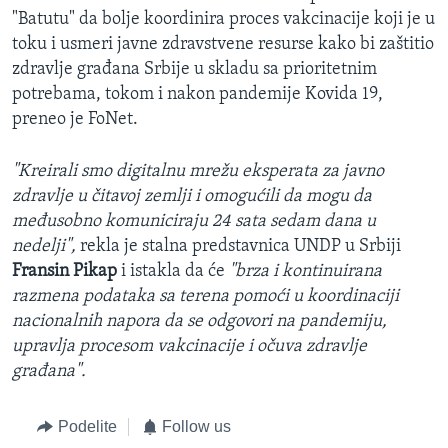
"Batutu" da bolje koordinira proces vakcinacije koji je u
toku i usmeri javne zdravstvene resurse kako bi zaštitio
zdravlje građana Srbije u skladu sa prioritetnim
potrebama, tokom i nakon pandemije Kovida 19,
preneo je FoNet.
"Kreirali smo digitalnu mrežu eksperata za javno
zdravlje u čitavoj zemlji i omogućili da mogu da
međusobno komuniciraju 24 sata sedam dana u
nedelji",
rekla je stalna predstavnica UNDP u Srbiji
Fransin Pikap
i istakla da će
"brza i kontinuirana
razmena podataka sa terena pomoći u koordinaciji
nacionalnih napora da se odgovori na pandemiju,
upravlja procesom vakcinacije i očuva zdravlje
građana".
Podelite
Follow us