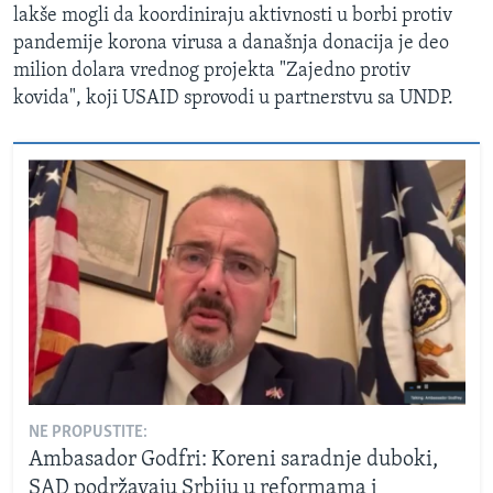
lakše mogli da koordiniraju aktivnosti u borbi protiv
pandemije korona virusa a današnja donacija je deo
milion dolara vrednog projekta "Zajedno protiv
kovida", koji USAID sprovodi u partnerstvu sa UNDP.
NE PROPUSTITE:
Ambasador Godfri: Koreni saradnje duboki,
SAD podržavaju Srbiju u reformama i