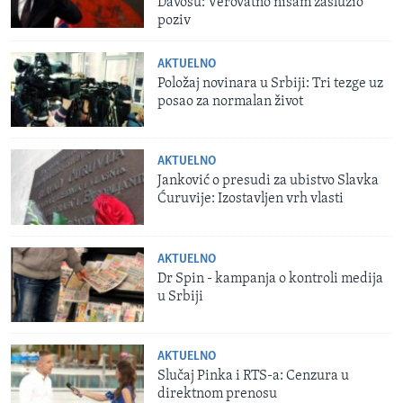
Davosu: Verovatno nisam zaslužio
poziv
AKTUELNO
Položaj novinara u Srbiji: Tri tezge uz
posao za normalan život
AKTUELNO
Janković o presudi za ubistvo Slavka
Ćuruvije: Izostavljen vrh vlasti
AKTUELNO
Dr Spin - kampanja o kontroli medija
u Srbiji
AKTUELNO
Slučaj Pinka i RTS-a: Cenzura u
direktnom prenosu