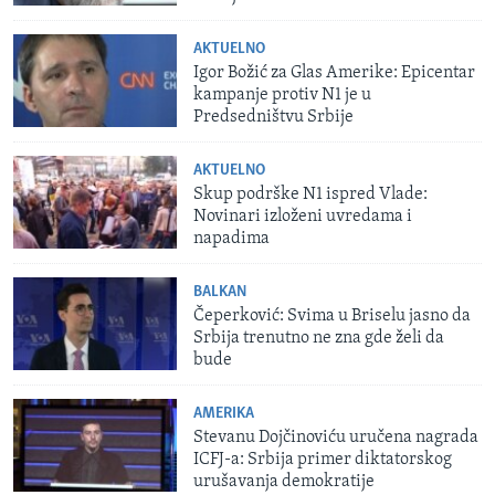
AKTUELNO
Igor Božić za Glas Amerike: Epicentar
kampanje protiv N1 je u
Predsedništvu Srbije
AKTUELNO
Skup podrške N1 ispred Vlade:
Novinari izloženi uvredama i
napadima
BALKAN
Čeperković: Svima u Briselu jasno da
Srbija trenutno ne zna gde želi da
bude
AMERIKA
Stevanu Dojčinoviću uručena nagrada
ICFJ-a: Srbija primer diktatorskog
urušavanja demokratije