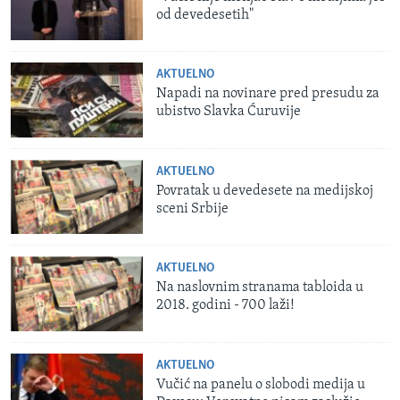
od devedesetih"
AKTUELNO
Napadi na novinare pred presudu za
ubistvo Slavka Ćuruvije
AKTUELNO
Povratak u devedesete na medijskoj
sceni Srbije
AKTUELNO
Na naslovnim stranama tabloida u
2018. godini - 700 laži!
AKTUELNO
Vučić na panelu o slobodi medija u