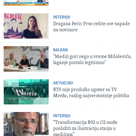
INTERVJU
Dragana Pećo: Prvo rešite sve napade
na novinare
BALKAN
"Mediji gori nego u vreme Miloševića,
laganje postalo legitimno"
AKTUELNO
RTS nije produžio ugovor sa TV
Mreža, razlog najverovatnije politika
INTERVJU
“Transformacija B92 u O2 može
poslužiti za ilustraciju stanja u
medijima”