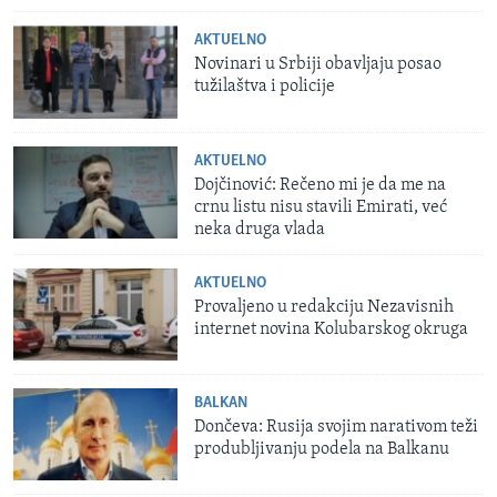
AKTUELNO
Novinari u Srbiji obavljaju posao
tužilaštva i policije
AKTUELNO
Dojčinović: Rečeno mi je da me na
crnu listu nisu stavili Emirati, već
neka druga vlada
AKTUELNO
Provaljeno u redakciju Nezavisnih
internet novina Kolubarskog okruga
BALKAN
Dončeva: Rusija svojim narativom teži
produbljivanju podela na Balkanu