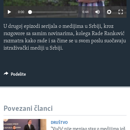
SPORT
0:00
6:44
INTERVJU
U drugoj epizodi serijala o medijima u Srbiji, kroz
razgovore sa samim novinarima, kolega Rade Ranković
razmatra kako rade i sa čime se u svom poslu suočavaju
istraživački mediji u Srbiji.
Podelite
Povezani članci
DRUŠTVO
"Vučić nije menjao stav o medijima još