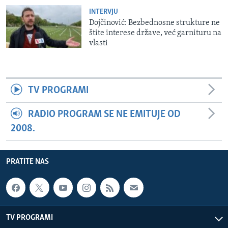
INTERVJU
Dojčinović: Bezbednosne strukture ne
štite interese države, već garnituru na
vlasti
TV PROGRAMI
RADIO PROGRAM SE NE EMITUJE OD
2008.
PRATITE NAS
TV PROGRAMI