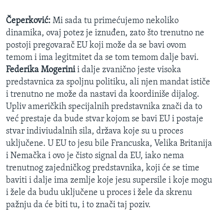
Čeperković:
Mi sada tu primećujemo nekoliko
dinamika, ovaj potez je iznuđen, zato što trenutno ne
postoji pregovarač EU koji može da se bavi ovom
temom i ima legitmitet da se tom temom dalje bavi.
Federika Mogerini
i dalje zvanično jeste visoka
predstavnica za spoljnu politiku, ali njen mandat ističe
i trenutno ne može da nastavi da koordiniše dijalog.
Upliv američkih specijalnih predstavnika znači da to
već prestaje da bude stvar kojom se bavi EU i postaje
stvar indiviudalnih sila, država koje su u proces
uključene. U EU to jesu bile Francuska, Velika Britanija
i Nemačka i ovo je čisto signal da EU, iako nema
trenutnog zajedničkog predstavnika, koji će se time
baviti i dalje ima zemlje koje jesu supersile i koje mogu
i žele da budu uključene u proces i žele da skrenu
pažnju da će biti tu, i to znači taj poziv.