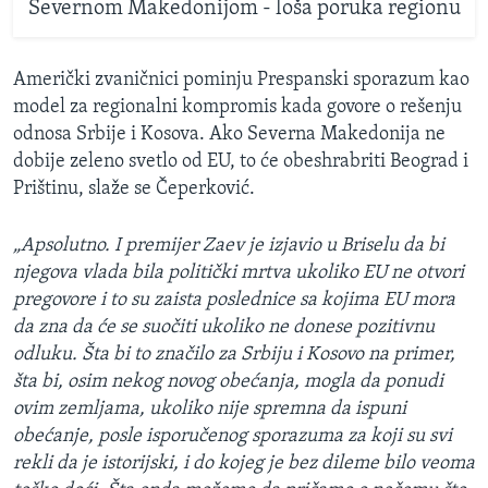
Severnom Makedonijom - loša poruka regionu
Američki zvaničnici pominju Prespanski sporazum kao
model za regionalni kompromis kada govore o rešenju
odnosa Srbije i Kosova. Ako Severna Makedonija ne
dobije zeleno svetlo od EU, to će obeshrabriti Beograd i
Prištinu, slaže se Čeperković.
„Apsolutno. I premijer Zaev je izjavio u Briselu da bi
njegova vlada bila politički mrtva ukoliko EU ne otvori
pregovore i to su zaista poslednice sa kojima EU mora
da zna da će se suočiti ukoliko ne donese pozitivnu
odluku. Šta bi to značilo za Srbiju i Kosovo na primer,
šta bi, osim nekog novog obećanja, mogla da ponudi
ovim zemljama, ukoliko nije spremna da ispuni
obećanje, posle isporučenog sporazuma za koji su svi
rekli da je istorijski, i do kojeg je bez dileme bilo veoma