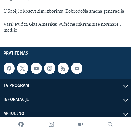
U Srbiji o kosovskim izborima: Dobrodošla smena generacija
Vasiljević za Glas Amerike: Vučić ne inkriminiše novinare i
medije
PRATITE NAS
TV PROGRAMI
INFORMACIJE
AKTUELNO