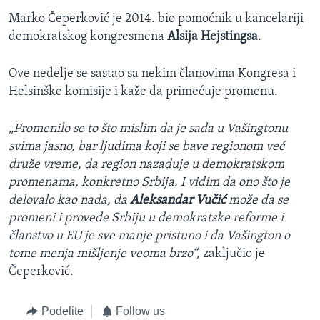
Marko Čeperković je 2014. bio pomoćnik u kancelariji
demokratskog kongresmena
Alsija Hejstingsa
.
Ove nedelje se sastao sa nekim članovima Kongresa i
Helsinške komisije i kaže da primećuje promenu.
„Promenilo se to što mislim da je sada u Vašingtonu
svima jasno, bar ljudima koji se bave regionom već
druže vreme, da region nazaduje u demokratskom
promenama, konkretno Srbija. I vidim da ono što je
delovalo kao nada, da
Aleksandar Vučić
može da se
promeni i provede Srbiju u demokratske reforme i
članstvo u EU je sve manje pristuno i da Vašington o
tome menja mišljenje veoma brzo“,
zaključio je
Čeperković.​
Podelite
Follow us