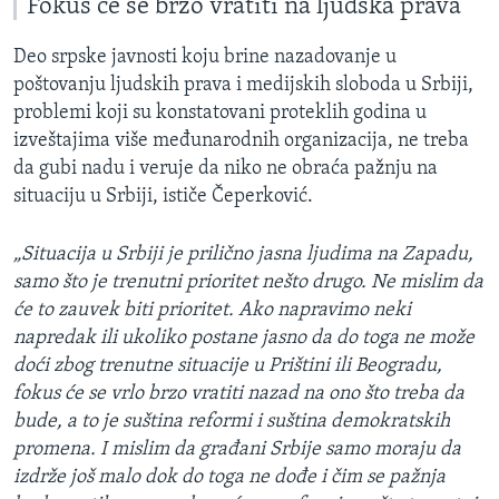
Fokus će se brzo vratiti na ljudska prava
Deo srpske javnosti koju brine nazadovanje u
poštovanju ljudskih prava i medijskih sloboda u Srbiji,
problemi koji su konstatovani proteklih godina u
izveštajima više međunarodnih organizacija, ne treba
da gubi nadu i veruje da niko ne obraća pažnju na
situaciju u Srbiji, ističe Čeperković.
„Situacija u Srbiji je prilično jasna ljudima na Zapadu,
samo što je trenutni prioritet nešto drugo. Ne mislim da
će to zauvek biti prioritet. Ako napravimo neki
napredak ili ukoliko postane jasno da do toga ne može
doći zbog trenutne situacije u Prištini ili Beogradu,
fokus će se vrlo brzo vratiti nazad na ono što treba da
bude, a to je suština reformi i suština demokratskih
promena. I mislim da građani Srbije samo moraju da
izdrže još malo dok do toga ne dođe i čim se pažnja