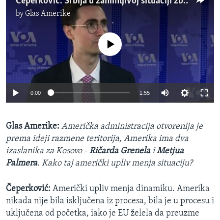
Čeperković: Srbija u zanimljivoj situaciji zbog rezultata izbora na Kosovu
by
Glas Amerike
No media source currently available
0:00
1:55
Glas Amerike:
Američka administracija otvorenija je
prema ideji razmene teritorija, Amerika ima dva
izaslanika za Kosovo -
Ričarda Grenela
i
Metjua
Palmera
. Kako taj američki upliv menja situaciju?
Čeperković:
Američki upliv menja dinamiku. Amerika
nikada nije bila isključena iz procesa, bila je u procesu i
uključena od početka, iako je EU želela da preuzme