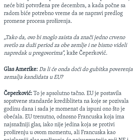
neće biti potvrđena pre decembra, a kada počne sa
radom biće potrebno vreme da se napravi predlog
promene procesa proširenja.
„Tako da, ovo bi moglo zaista da znači jedno crveno
svetlo za duži period za obe zemlje i ne bismo videli
napredak u pregovorima“,
kaže Čeperković.
Glas Amerike:
Da li će onda doći do gubitka poverenja
zemalja kandidata u EU?
Čeperković:
To je apsolutno tačno. EU je postavila
sopstvene standarde kredibliteta na koje se pozivala
godinu dana i sada je momenat da ispuni ono što je
obećala. EU trenutno, odnosno Francuska koja ima
najsnažniji glas, iako nije jedina koja se protivi
proširenju u ovom momentu, ali Francuska kao