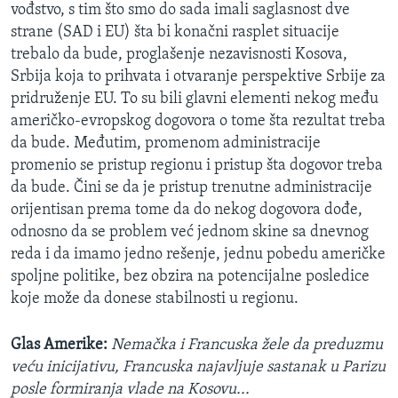
vođstvo, s tim što smo do sada imali saglasnost dve
strane (SAD i EU) šta bi konačni rasplet situacije
trebalo da bude, proglašenje nezavisnosti Kosova,
Srbija koja to prihvata i otvaranje perspektive Srbije za
pridruženje EU. To su bili glavni elementi nekog među
američko-evropskog dogovora o tome šta rezultat treba
da bude. Međutim, promenom administracije
promenio se pristup regionu i pristup šta dogovor treba
da bude. Čini se da je pristup trenutne administracije
orijentisan prema tome da do nekog dogovora dođe,
odnosno da se problem već jednom skine sa dnevnog
reda i da imamo jedno rešenje, jednu pobedu američke
spoljne politike, bez obzira na potencijalne posledice
koje može da donese stabilnosti u regionu.
Glas Amerike:
Nemačka i Francuska žele da preduzmu
veću inicijativu, Francuska najavljuje sastanak u Parizu
posle formiranja vlade na Kosovu...