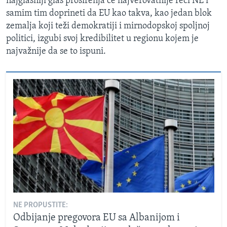
najglasniji glas proširenja će najverovatnije reći NE i
samim tim doprineti da EU kao takva, kao jedan blok
zemalja koji teži demokratiji i mirnodopskoj spoljnoj
politici, izgubi svoj kredibilitet u regionu kojem je
najvažnije da se to ispuni.
NE PROPUSTITE:
Odbijanje pregovora EU sa Albanijom i