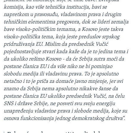
komisija, kao više tehnička institucija, bavi se
napretkom u pravosuđu, vladavinom prava i drugim
tehničkim elementima pregovora, dok se lideri zemalja
bave visoko-političkim temama, a Kosovo jeste takva
visoko-politička tema, koja jeste preduslov srpskog
pridruživanja EU. Mislim da predsednik Vučić
pojednostavljuje stvari kada kaže da je to jedina tema i
da ukoliko rešimo Kosovo - da će Srbija sutra moći da
postane članica EU i da više niko ne bi pominjao
slobodu medija ili vladavinu prava. To je apsolutno
netačno i to je priča za domaće javno mnjenje, jer svi
znamo da Srbija nema apsolutno nikakve šanse da
postane članica EU ukoliko predsednik Vučić, na čelu
SNS i države Srbije, ne posveti svu svoju energiju
unapređenju vladavine prava i slobode medija, koje su
osnova funkcionisanja jednog demokratskog društva“.