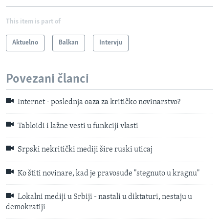
This item is part of
Aktuelno
Balkan
Intervju
Povezani članci
Internet - poslednja oaza za kritičko novinarstvo?
Tabloidi i lažne vesti u funkciji vlasti
Srpski nekritički mediji šire ruski uticaj
Ko štiti novinare, kad je pravosuđe "stegnuto u kragnu"
Lokalni mediji u Srbiji - nastali u diktaturi, nestaju u
demokratiji