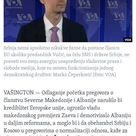
SPORT
INTERVJU
Srbija nema apsolutno nikakve šanse da postane članica
EU ukoliko predsednik Vučić, na čelu SNS i države Srbije, ne
posveti svu svoju energiju unapređenju vladavine prava i
slobode medija, koje su osnova funkcionisanja jednog
demokratskog društva: Marko Čeperković (Foto: VOA)
VAŠINGTON —
Odlaganje početka pregovora o
članstvu Severne Makedonije i Albanije narušilo bi
krediblitet Evropske unije, ugrozilo vladu
makedonskog premijera Zaeva i demotivisalo Albaniju
u daljim reformama, a moglo bi i da obehsrabri Srbiju i
Kosovo u pregovorima o normalizaciji odnosa, kaže za