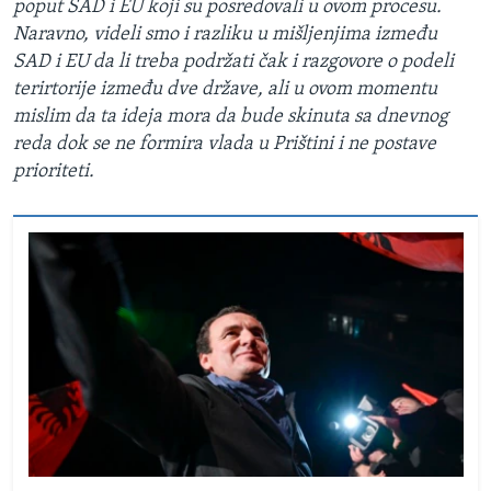
poput SAD i EU koji su posredovali u ovom procesu.
Naravno, videli smo i razliku u mišljenjima između
SAD i EU da li treba podržati čak i razgovore o podeli
terirtorije između dve države, ali u ovom momentu
mislim da ta ideja mora da bude skinuta sa dnevnog
reda dok se ne formira vlada u Prištini i ne postave
prioriteti.