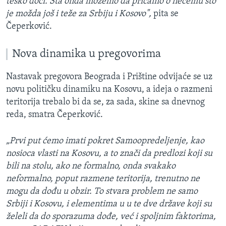
teško doći. Šta onda možemo da pričamo o nečemu što
je možda još i teže za Srbiju i Kosovo",
pita se
Čeperković.
Nova dinamika u pregovorima
Nastavak pregovora Beograda i Prištine odvijaće se uz
novu političku dinamiku na Kosovu, a ideja o razmeni
teritorija trebalo bi da se, za sada, skine sa dnevnog
reda, smatra Čeperković.
„Prvi put ćemo imati pokret Samoopredeljenje, kao
nosioca vlasti na Kosovu, a to znači da predlozi koji su
bili na stolu, ako ne formalno, onda svakako
neformalno, poput razmene teritorija, trenutno ne
mogu da dođu u obzir. To stvara problem ne samo
Srbiji i Kosovu, i elementima u u te dve države koji su
želeli da do sporazuma dođe, već i spoljnim faktorima,