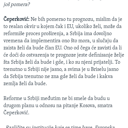
još pomera?
Čeperković:
Ne bih pomerao tu prognozu, mislim da je
to realan okvir u kojem čak i EU, ukoliko želi, može da
reformiše proces proširenja, a Srbija ima dovoljno
vremena da implementira ono što mora, u slučaju da
zaista želi da bude član EU. Ono od čega će zavisti da li
će doći do ostvarenja te prognoze jeste definisanje želje
šta Srbija želi da bude i gde, i ko su njeni prijatelji. To
trenutno u Srbiji nije jasno, a svima je u Briselu jasno
da Srbija trenutno ne zna gde želi da bude i kakva
zemlja želi da bude.
Reforme u Srbiji međutim ne bi smele da budu u
drugom planu u odnosu na pitanje Kosova, smatra
Čeperković.
„Različite su institucije koje se time bave. Evropska