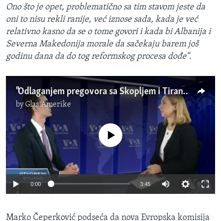
Ono što je opet, problematično sa tim stavom jeste da
oni to nisu rekli ranije, već iznose sada, kada je već
relativno kasno da se o tome govori i kada bi Albanija i
Severna Makedonija morale da sačekaju barem još
godinu dana da do tog reformskog procesa dođe“.
"Odlaganjem pregovora sa Skopljem i Tiranom, EU narušava svoj kredibilitet"
by
Glas Amerike
No media source currently available
0:00
3:45
Marko Čeperković podseća da nova Evropska komisija