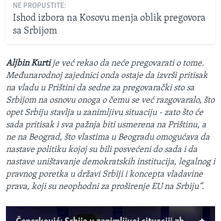
NE PROPUSTITE:
Ishod izbora na Kosovu menja oblik pregovora
sa Srbijom
Aljbin Kurti
je već rekao da neće pregovarati o tome.
Međunarodnoj zajednici onda ostaje da izvrši pritisak
na vladu u Prištini da sedne za pregovarački sto sa
Srbijom na osnovu onoga o čemu se već razgovaralo, što
opet Srbiju stavlja u zanimljivu situaciju - zato što će
sada pritisak i sva pažnja biti usmerena na Prištinu, a
ne na Beograd, što vlastima u Beogradu omogućava da
nastave politiku kojoj su bili posvećeni do sada i da
nastave uništavanje demokratskih institucija, legalnog i
pravnog poretka u državi Srbiji i koncepta vladavine
prava, koji su neophodni za proširenje EU na Srbiju“.