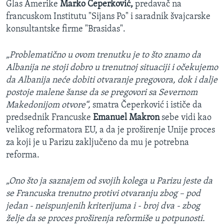
Glas Amerike
Marko Čeperković,
predavač na
francuskom Institutu "Sijans Po" i saradnik švajcarske
konsultantske firme "Brasidas".
„Problematično u ovom trenutku je to što znamo da
Albanija ne stoji dobro u trenutnoj situaciji i očekujemo
da Albanija neće dobiti otvaranje pregovora, dok i dalje
postoje malene šanse da se pregovori sa Severnom
Makedonijom otvore“,
smatra Čeperković i ističe da
predsednik Francuske
Emanuel Makron
sebe vidi kao
velikog reformatora EU, a da je proširenje Unije proces
za koji je u Parizu zaključeno da mu je potrebna
reforma.
„Ono što ja saznajem od svojih kolega u Parizu jeste da
se Francuska trenutno protivi otvaranju zbog – pod
jedan - neispunjenih kriterijuma i - broj dva - zbog
želje da se proces proširenja reformiše u potpunosti.