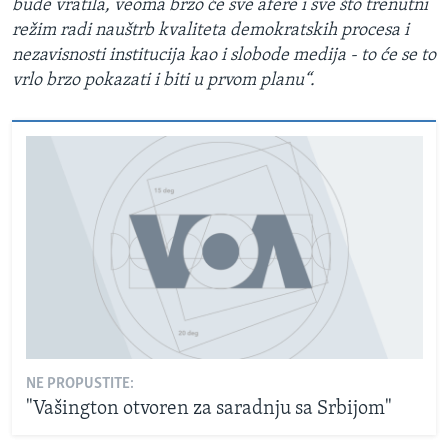
bude vratila, veoma brzo će sve afere i sve što trenutni
režim radi nauštrb kvaliteta demokratskih procesa i
nezavisnosti institucija kao i slobode medija - to će se to
vrlo brzo pokazati i biti u prvom planu“.
NE PROPUSTITE:
"Vašington otvoren za saradnju sa Srbijom"