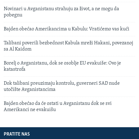
Novinari u Avganistanu strahuju za život, a ne mogu da
pobegnu
Bajden obećao Amerikancima u Kabulu: Vratićemo vas kući
Talibani poverili bezbednost Kabula mreži Hakani, povezanoj
sa Al Kaidom
Borelj o Avganistanu, dok se osoblje EU evakuiše: Ovo je
katastrofa
Dok talibani preuzimaju kontrolu, guverneri SAD nude
utočište Avganistancima
Bajden obećao da će ostati u Avganistanu dok se svi
Amerikanci ne evakuišu
PRATITE NAS