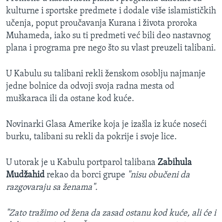
kulturne i sportske predmete i dodale više islamističkih
učenja, poput proučavanja Kurana i života proroka
Muhameda, iako su ti predmeti već bili deo nastavnog
plana i programa pre nego što su vlast preuzeli talibani.
U Kabulu su talibani rekli ženskom osoblju najmanje
jedne bolnice da odvoji svoja radna mesta od
muškaraca ili da ostane kod kuće.
Novinarki Glasa Amerike koja je izašla iz kuće noseći
burku, talibani su rekli da pokrije i svoje lice.
U utorak je u Kabulu portparol talibana
Zabihula
Mudžahid
rekao da borci grupe
"nisu obučeni da
razgovaraju sa ženama".
"Zato tražimo od žena da zasad ostanu kod kuće, ali će i