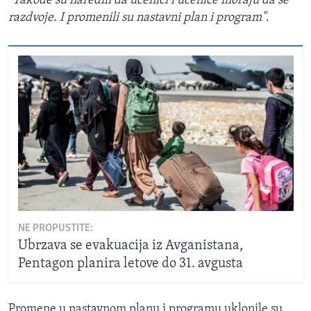
"Takođe su naredili da učenici i učenice moraju da se
razdvoje. I promenili su nastavni plan i program"
.
NE PROPUSTITE:
Ubrzava se evakuacija iz Avganistana,
Pentagon planira letove do 31. avgusta
Promene u nastavnom planu i programu uklonile su