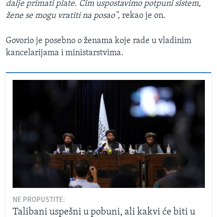
dalje primati plate. Čim uspostavimo potpuni sistem,
žene se mogu vratiti na posao",
rekao je on.
Govorio je posebno o ženama koje rade u vladinim
kancelarijama i ministarstvima.
NE PROPUSTITE:
Talibani uspešni u pobuni, ali kakvi će biti u