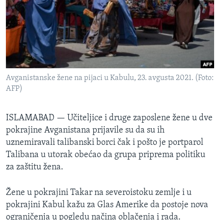
SPORT
INTERVJU
Avganistanske žene na pijaci u Kabulu, 23. avgusta 2021. (Foto:
AFP)
ISLAMABAD —
Učiteljice i druge zaposlene žene u dve
pokrajine Avganistana prijavile su da su ih
uznemiravali talibanski borci čak i pošto je portparol
Talibana u utorak obećao da grupa priprema politiku
za zaštitu žena.
Žene u pokrajini Takar na severoistoku zemlje i u
pokrajini Kabul kažu za Glas Amerike da postoje nova
ograničenja u pogledu načina oblačenja i rada.