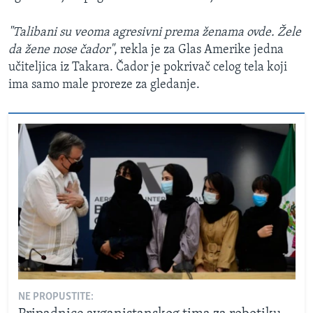
"Talibani su veoma agresivni prema ženama ovde. Žele
da žene nose čador"
, rekla je za Glas Amerike jedna
učiteljica iz Takara. Čador je pokrivač celog tela koji
ima samo male proreze za gledanje.
NE PROPUSTITE: