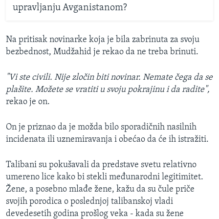
upravljanju Avganistanom?
Na pritisak novinarke koja je bila zabrinuta za svoju
bezbednost, Mudžahid je rekao da ne treba brinuti.
"Vi ste civili. Nije zločin biti novinar. Nemate čega da se
plašite. Možete se vratiti u svoju pokrajinu i da radite",
rekao je on.
On je priznao da je možda bilo sporadičnih nasilnih
incidenata ili uznemiravanja i obećao da će ih istražiti.
Talibani su pokušavali da predstave svetu relativno
umereno lice kako bi stekli međunarodni legitimitet.
Žene, a posebno mlađe žene, kažu da su čule priče
svojih porodica o poslednjoj talibanskoj vladi
devedesetih godina prošlog veka - kada su žene