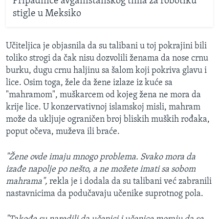
Pripadnice avganistanskog tima za robotiku
stigle u Meksiko
Učiteljica je objasnila da su talibani u toj pokrajini bili
toliko strogi da čak nisu dozvolili ženama da nose crnu
burku, dugu crnu haljinu sa šalom koji pokriva glavu i
lice. Osim toga, žele da žene izlaze iz kuće sa
"mahramom", muškarcem od kojeg žena ne mora da
krije lice. U konzervativnoj islamskoj misli, mahram
može da ukljuje ograničen broj bliskih muških rođaka,
poput očeva, muževa ili braće.
"Žene ovde imaju mnogo problema. Svako mora da
izađe napolje po nešto, a ne možete imati sa sobom
mahrama",
rekla je i dodala da su talibani već zabranili
nastavnicima da podučavaju učenike suprotnog pola.