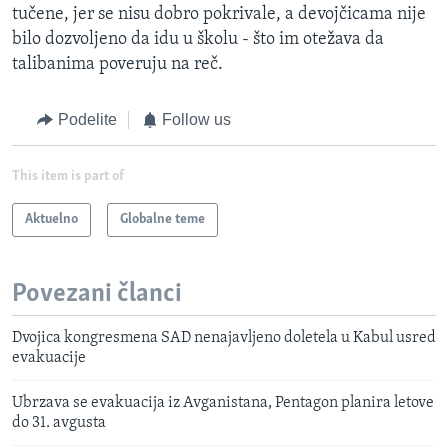
tučene, jer se nisu dobro pokrivale, a devojčicama nije
bilo dozvoljeno da idu u školu - što im otežava da
talibanima poveruju na reč.
Podelite
Follow us
This item is part of
Aktuelno
Globalne teme
Povezani članci
Dvojica kongresmena SAD nenajavljeno doletela u Kabul usred
evakuacije
Ubrzava se evakuacija iz Avganistana, Pentagon planira letove
do 31. avgusta