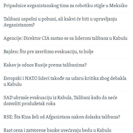
Pripadnice avganistanskog tima za robotiku stigle u Meksiko
Talibani uspešni u pobuni, ali kakvi će biti u upravljanju
Avganistanom?
Agencije: Direktor CIA sastao se sa liderom talibana u Kabulu
Bajden: Što pre završimo evakuaciju, to bolje
Kakav je odnos Rusije prema talibanima?
Evropski i NATO lideri takođe na udaru kritika zbog debakla
u Kabulu
SAD ubrzale evakuaciju iz Kabula, Talibani kažu da neće
dozvoliti produžetak roka
RSE: Šta Kina želi od Afganistana nakon dolaska talibana?
Rast cena i zatvorene banke uvećavaju bedu u Kabulu