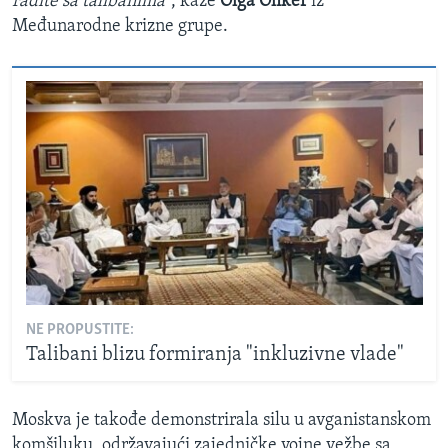
radite sa talibanima
", kaže
Olga Oliker
iz
Međunarodne krizne grupe.
NE PROPUSTITE:
Talibani blizu formiranja "inkluzivne vlade"
Moskva je takođe demonstrirala silu u avganistanskom
komšiluku, održavajući zajedničke vojne vežbe sa