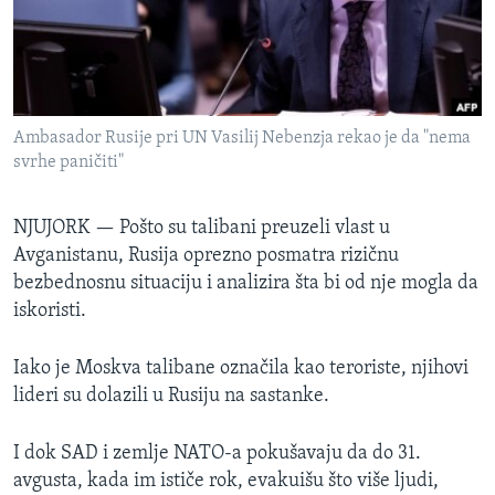
SPORT
INTERVJU
Ambasador Rusije pri UN Vasilij Nebenzja rekao je da "nema
svrhe paničiti"
NJUJORK —
Pošto su talibani preuzeli vlast u
Avganistanu, Rusija oprezno posmatra rizičnu
bezbednosnu situaciju i analizira šta bi od nje mogla da
iskoristi.
Iako je Moskva talibane označila kao teroriste, njihovi
lideri su dolazili u Rusiju na sastanke.
I dok SAD i zemlje NATO-a pokušavaju da do 31.
avgusta, kada im ističe rok, evakuišu što više ljudi,