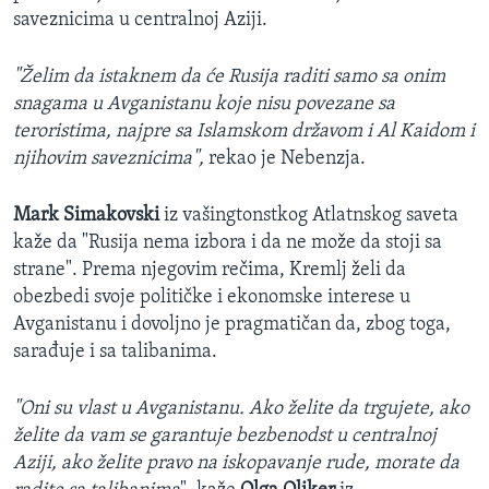
saveznicima u centralnoj Aziji.
"Želim da istaknem da će Rusija raditi samo sa onim
snagama u Avganistanu koje nisu povezane sa
teroristima, najpre sa Islamskom državom i Al Kaidom i
njihovim saveznicima",
rekao je Nebenzja.
Mark Simakovski
iz vašingtonstkog Atlatnskog saveta
kaže da "Rusija nema izbora i da ne može da stoji sa
strane". Prema njegovim rečima, Kremlj želi da
obezbedi svoje političke i ekonomske interese u
Avganistanu i dovoljno je pragmatičan da, zbog toga,
sarađuje i sa talibanima.
"Oni su vlast u Avganistanu. Ako želite da trgujete, ako
želite da vam se garantuje bezbenodst u centralnoj
Aziji, ako želite pravo na iskopavanje rude, morate da