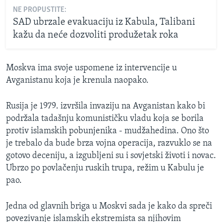
NE PROPUSTITE:
SAD ubrzale evakuaciju iz Kabula, Talibani
kažu da neće dozvoliti produžetak roka
Moskva ima svoje uspomene iz intervencije u
Avganistanu koja je krenula naopako.
Rusija je 1979. izvršila invaziju na Avganistan kako bi
podržala tadašnju komunističku vladu koja se borila
protiv islamskih pobunjenika - mudžahedina. Ono što
je trebalo da bude brza vojna operacija, razvuklo se na
gotovo deceniju, a izgubljeni su i sovjetski životi i novac.
Ubrzo po povlačenju ruskih trupa, režim u Kabulu je
pao.
Jedna od glavnih briga u Moskvi sada je kako da spreči
povezivanje islamskih ekstremista sa njihovim