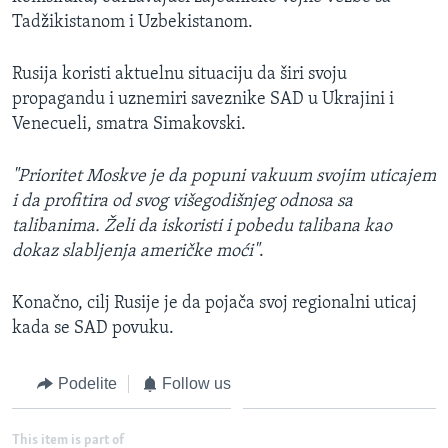
Tadžikistanom i Uzbekistanom.
Rusija koristi aktuelnu situaciju da širi svoju
propagandu i uznemiri saveznike SAD u Ukrajini i
Venecueli, smatra Simakovski.
"Prioritet Moskve je da popuni vakuum svojim uticajem
i da profitira od svog višegodišnjeg odnosa sa
talibanima. Želi da iskoristi i pobedu talibana kao
dokaz slabljenja američke moći"
.
Konačno, cilj Rusije je da pojača svoj regionalni uticaj
kada se SAD povuku.
Podelite
Follow us
This item is part of