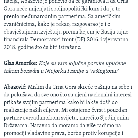
nacija, Abazović je ponovio da će garantovati da Crna
Gora neće mijenjati spoljnopolitički kurs i da je to
prenio međunarodnim partnerima. Sa američkim
zvaničnicima, kako je rekao, razgovarao je i o
obavještajnom izvještaju prema kojem je Rusija tajno
finansirala Demokratski front (DF) 2016. i vjerovatno
2018. godine što će biti istraženo.
Glas Amerike:
Koje su vam ključne poruke upućene
tokom boravka u Njujorku i ranije u Vašingtonu?
Abazović:
Mislim da Crna Gora skreće pažnju na sebe i
da pokušava da sve ono što su njeni nacionalni interesi
prikaže svojim partnerima kako bi lakše došli do
realizacije naših ciljeva. Mi ostajemo čvrst i pouzdan
partner evroatlantskom svijetu, naročito Sjedinjenim
Državama. Naravno da moramo da više radimo na
promociji vladavine prava, borbe protiv korupcije i