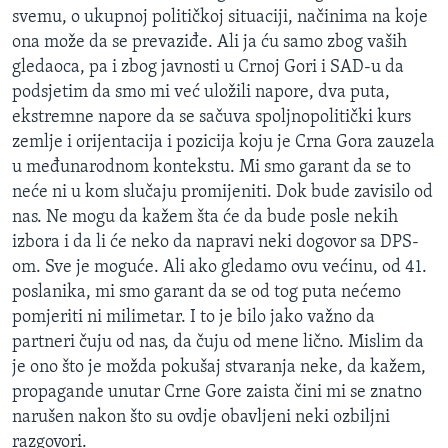
svemu, o ukupnoj političkoj situaciji, načinima na koje
ona može da se prevaziđe. Ali ja ću samo zbog vaših
gledaoca, pa i zbog javnosti u Crnoj Gori i SAD-u da
podsjetim da smo mi već uložili napore, dva puta,
ekstremne napore da se sačuva spoljnopolitički kurs
zemlje i orijentacija i pozicija koju je Crna Gora zauzela
u međunarodnom kontekstu. Mi smo garant da se to
neće ni u kom slučaju promijeniti. Dok bude zavisilo od
nas. Ne mogu da kažem šta će da bude posle nekih
izbora i da li će neko da napravi neki dogovor sa DPS-
om. Sve je moguće. Ali ako gledamo ovu većinu, od 41.
poslanika, mi smo garant da se od tog puta nećemo
pomjeriti ni milimetar. I to je bilo jako važno da
partneri čuju od nas, da čuju od mene lično. Mislim da
je ono što je možda pokušaj stvaranja neke, da kažem,
propagande unutar Crne Gore zaista čini mi se znatno
narušen nakon što su ovdje obavljeni neki ozbiljni
razgovori.