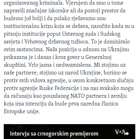
organizovanog kriminala. Vjerujem da smo u tome
napravili značajne iskorake ali da postoji prostor da
budemo još bolji i da polako rješavamo onu
institucionalnu krizu koja se dešava, naročito kada su u
pitanju institucije poput Ustavnog suda i Sudskog
savjeta i Vrhovnog državnog tužioca. To je dominiralo
ovim sastancima. Naša pozicija u odnosu na Ukrajinu
prikazana je i danas i kroz govor u Generalnoj
skupštini. Vrlo jasna i nedvosmislena. Mi stojimo uz
naše partnere, stojimo uz narod Ukrajine, borimo se
protiv svih vidova agresije, u ovom konkretnom slučaju
protiv agresije Ruske Federacije i na nas svakako mogu
da računaju kao pouzdanog NATO partnera i zemlju
koja ima intenciju da bude prva naredna članica
Evropske unije.
Intervju sa crnogorskim premijerom