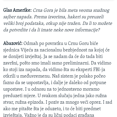
Glas Amerike:
Crna Gora je bila meta veoma snažnog
sajber napada. Prema izvorima, hakeri su preuzeli
veliki broj podataka, otkup nije tražen. Da li to možete
da potvrdite i da li imate neke nove informacije?
Abazović:
Odmah po povratku u Crnu Goru biće
sjednica Vijeća za nacionalnu bezbjednost na kojoj će
se donijeti izvještaj. Ja se nadam da će do tada biti
završni, pošto smo imali samo preliminarni. Da vidimo
ko stoji iza napada, da vidimo šta su eksperti FBI-ja
otkrili u međuvremenu. Naš sistem je polako počeo
fazno da se uspostavlja, i dalje je daleko od potpune
uspostave. I u odnosu na to jednostavno moramo
preduzeti mjere. U svakom slučaju jedna jako ružna
stvar, ružna epizoda. I poziv za mnogo veći oprez. I sad
ako me pitašte šta je oduzeto, i to će biti predmet
izvještaja. Važno je da su lični podaci građana