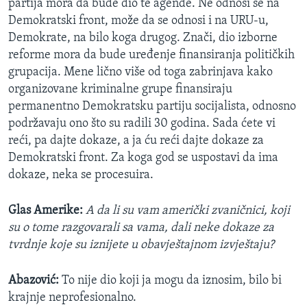
partija mora da bude dio te agende. Ne odnosi se na
Demokratski front, može da se odnosi i na URU-u,
Demokrate, na bilo koga drugog. Znači, dio izborne
reforme mora da bude uređenje finansiranja političkih
grupacija. Mene lično više od toga zabrinjava kako
organizovane kriminalne grupe finansiraju
permanentno Demokratsku partiju socijalista, odnosno
podržavaju ono što su radili 30 godina. Sada ćete vi
reći, pa dajte dokaze, a ja ću reći dajte dokaze za
Demokratski front. Za koga god se uspostavi da ima
dokaze, neka se procesuira.
Glas Amerike:
A da li su vam američki zvaničnici, koji
su o tome razgovarali sa vama, dali neke dokaze za
tvrdnje koje su iznijete u obavještajnom izvještaju?
Abazović:
To nije dio koji ja mogu da iznosim, bilo bi
krajnje neprofesionalno.