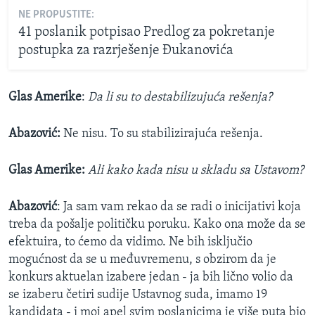
NE PROPUSTITE:
41 poslanik potpisao Predlog za pokretanje
postupka za razrješenje Đukanovića
Glas Amerike
:
Da li su to destabilizujuća rešenja?
Abazović:
Ne nisu. To su stabilizirajuća rešenja.
Glas Amerike:
Ali kako kada nisu u skladu sa Ustavom?
Abazović
: Ja sam vam rekao da se radi o inicijativi koja
treba da pošalje političku poruku. Kako ona može da se
efektuira, to ćemo da vidimo. Ne bih isključio
mogućnost da se u međuvremenu, s obzirom da je
konkurs aktuelan izabere jedan - ja bih lično volio da
se izaberu četiri sudije Ustavnog suda, imamo 19
kandidata - i moj apel svim poslanicima je više puta bio