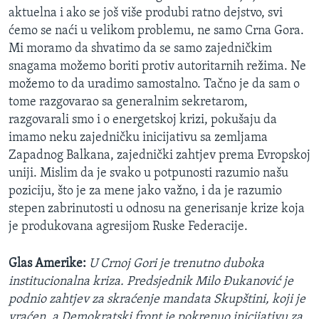
aktuelna i ako se još više produbi ratno dejstvo, svi
ćemo se naći u velikom problemu, ne samo Crna Gora.
Mi moramo da shvatimo da se samo zajedničkim
snagama možemo boriti protiv autoritarnih režima. Ne
možemo to da uradimo samostalno. Tačno je da sam o
tome razgovarao sa generalnim sekretarom,
razgovarali smo i o energetskoj krizi, pokušaju da
imamo neku zajedničku inicijativu sa zemljama
Zapadnog Balkana, zajednički zahtjev prema Evropskoj
uniji. Mislim da je svako u potpunosti razumio našu
poziciju, što je za mene jako važno, i da je razumio
stepen zabrinutosti u odnosu na generisanje krize koja
je produkovana agresijom Ruske Federacije.
Glas Amerike:
U Crnoj Gori je trenutno duboka
institucionalna kriza. Predsjednik Milo Đukanović je
podnio zahtjev za skraćenje mandata Skupštini, koji je
vraćen, a Demokratski front je pokrenuo inicijativu za