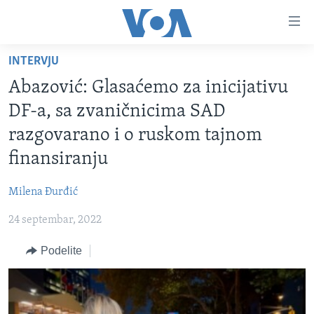
Linkovi
Idi
na
INTERVJU
glavni
NASLOVNA
sadržaj
Abazović: Glasaćemo za inicijativu
RUBRIKE
Idi
DF-a, sa zvaničnicima SAD
na
TV PROGRAM
AMERIKA
razgovarano i o ruskom tajnom
glavnu
BALKAN
OTVORENI STUDIO
navigaciju
finansiranju
Learning English
Idi
GLOBALNE TEME
IZ AMERIKE
na
Milena Đurđić
PRATITE NAS
EKONOMIJA
pretragu
24 septembar, 2022
NAUKA I TEHNOLOGIJA
Podelite
MEDICINA
Jezici
KULTURA
DRUŠTVO