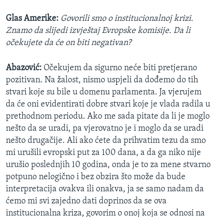
Glas Amerike:
Govorili smo o institucionalnoj krizi.
Znamo da slijedi izvještaj Evropske komisije. Da li
očekujete da će on biti negativan?
Abazović:
Očekujem da sigurno neće biti pretjerano
pozitivan. Na žalost, nismo uspjeli da dođemo do tih
stvari koje su bile u domenu parlamenta. Ja vjerujem
da će oni evidentirati dobre stvari koje je vlada radila u
prethodnom periodu. Ako me sada pitate da li je moglo
nešto da se uradi, pa vjerovatno je i moglo da se uradi
nešto drugačije. Ali ako ćete da prihvatim tezu da smo
mi urušili evropski put za 100 dana, a da ga niko nije
urušio poslednjih 10 godina, onda je to za mene stvarno
potpuno nelogično i bez obzira što može da bude
interpretacija ovakva ili onakva, ja se samo nadam da
ćemo mi svi zajedno dati doprinos da se ova
institucionalna kriza, govorim o onoj koja se odnosi na