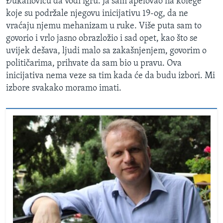
Đukanoviću da vodi igru. Ja sam apelovao na kolege
koje su podržale njegovu inicijativu 19-og, da ne
vraćaju njemu mehanizam u ruke. Više puta sam to
govorio i vrlo jasno obrazložio i sad opet, kao što se
uvijek dešava, ljudi malo sa zakašnjenjem, govorim o
političarima, prihvate da sam bio u pravu. Ova
inicijativa nema veze sa tim kada će da budu izbori. Mi
izbore svakako moramo imati.