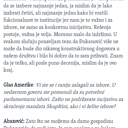
da se izabere najmanje jedan, ja mislim da je lako
izabrati četiri, ali najmanje jedan kako bi vratili
fukcionalnost te institucije jer nam je to važno i za
izbore, ne samo za konkretnu inicijativu. Rešenja
postoje, važna je volja. Moramo malo da izdržimo. U
svakom slučaju ponavljam tezu da Đukanović više ne
može da bude dio nikavog konstruktivnog dogovora u
našem društvu i bilo bi dobro da to sam prihvati. Znam
da je teško, ali posle puno decenija, mislim da je ovo
kraj.
Glas Amerike
:
Vi ste se i ranije zalagali za izbore. U
nedavnom govoru ste pomenuli da su potrebni
parlamentarni izbori. Zašto ne podržavate incijativu za
skraćenje mandata Skupštini, ako i vi želite izbore?
Abazović:
Zato što ne možemo da damo gospodinu