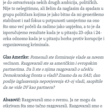
je do ostvarivanja nekih drugih ambicija, političkih.
Nije to nelegitimno, ali želim da naglasim da spadam u
grupu političara kojima je jako bitno da mi generišemo
stabilnost i naš fokus u potpunosti usmjerimo na ono
što smo već počeli da radimo jako uspješno, a to je da
isporučujemo rezultate kada je u pitanju 23-ojka i 24-
orka odnosno kada je u pitanju borba protiv korupcije i
organizovanog kriminala.
Glas Amerike:
Pomenuli ste formiranje vlade sa novom
većinom. Razgovarali ste sa američkim i evropskim
partnerima. Da li ste s njima razgovarali o učešću
Demokratskog fronta u vladi? Znamo da su SAD, dan
poslije izglasavanja nepovjerenja 43-oj vladi, saopštile
da ne vide DF kao partnera?
Abazović:
Razgovarali smo o svemu. Ja ne mogu da
otkrivam šta smo tačno razgovarali. Razgovarali smo o