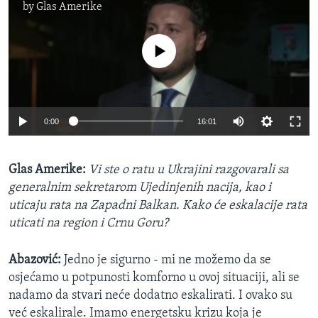
by
Glas Amerike
No media source currently available
0:00
16:01
Glas Amerike:
Vi ste o ratu u Ukrajini razgovarali sa
generalnim sekretarom Ujedinjenih nacija, kao i
uticaju rata na Zapadni Balkan. Kako će eskalacije rata
uticati na region i Crnu Goru?
Abazović:
Jedno je sigurno - mi ne možemo da se
osjećamo u potpunosti komforno u ovoj situaciji, ali se
nadamo da stvari neće dodatno eskalirati. I ovako su
već eskalirale. Imamo energetsku krizu koja je