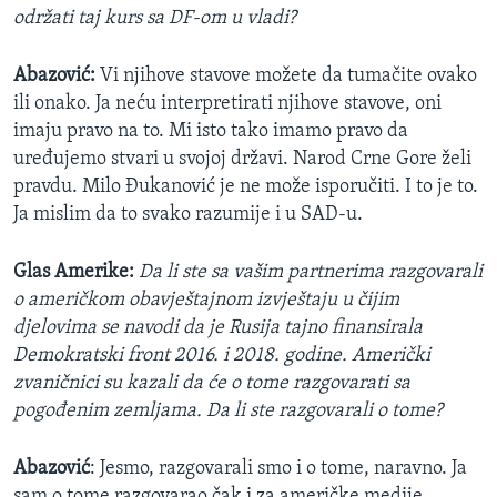
održati taj kurs sa DF-om u vladi?
Abazović:
Vi njihove stavove možete da tumačite ovako
ili onako. Ja neću interpretirati njihove stavove, oni
imaju pravo na to. Mi isto tako imamo pravo da
uređujemo stvari u svojoj državi. Narod Crne Gore želi
pravdu. Milo Đukanović je ne može isporučiti. I to je to.
Ja mislim da to svako razumije i u SAD-u.
Glas Amerike:
Da li ste sa vašim partnerima razgovarali
o američkom obavještajnom izvještaju u čijim
djelovima se navodi da je Rusija tajno finansirala
Demokratski front 2016. i 2018. godine. Američki
zvaničnici su kazali da će o tome razgovarati sa
pogođenim zemljama. Da li ste razgovarali o tome?
Abazović
: Jesmo, razgovarali smo i o tome, naravno. Ja
sam o tome razgovarao čak i za američke medije.