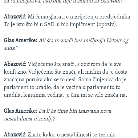
za tu inicijativu, ako ona nije u skladu sa Ustavom?
Abazović:
Mi ćemo glasati o razriješenju predsjednika.
To je isto što bi u SAD-u bio impičment (opoziv).
Glas Amerike:
Ali šta to znači bez mišljenja Ustavnog
suda?
Abazović:
Vidjećemo šta znači, s obzirom da je sve
konfuzno. Vidjećemo šta znači, ali mislim da je dosta
značajna poruka ako se to desi. Sama činjenica da je
parlament to uradio, da je većina u parlamentu to
uradila, legitimna većina, je čini mi se vrlo značajna.
Glas Amerike
:
Da li će time biti izazvana nova
nestabilnost u zemlji?
Abazović:
Znate kako, o nestabilnosti se trebalo