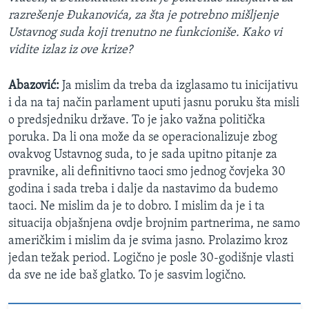
razrešenje Đukanovića, za šta je potrebno mišljenje
Ustavnog suda koji trenutno ne funkcioniše. Kako vi
vidite izlaz iz ove krize?
Abazović:
Ja mislim da treba da izglasamo tu inicijativu
i da na taj način parlament uputi jasnu poruku šta misli
o predsjedniku države. To je jako važna politička
poruka. Da li ona može da se operacionalizuje zbog
ovakvog Ustavnog suda, to je sada upitno pitanje za
pravnike, ali definitivno taoci smo jednog čovjeka 30
godina i sada treba i dalje da nastavimo da budemo
taoci. Ne mislim da je to dobro. I mislim da je i ta
situacija objašnjena ovdje brojnim partnerima, ne samo
američkim i mislim da je svima jasno. Prolazimo kroz
jedan težak period. Logično je posle 30-godišnje vlasti
da sve ne ide baš glatko. To je sasvim logično.