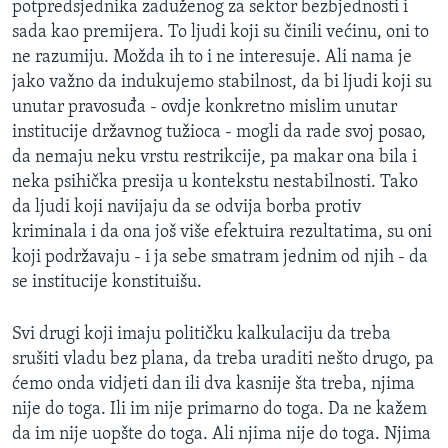
potpredsjednika zaduženog za sektor bezbjednosti i
sada kao premijera. To ljudi koji su činili većinu, oni to
ne razumiju. Možda ih to i ne interesuje. Ali nama je
jako važno da indukujemo stabilnost, da bi ljudi koji su
unutar pravosuđa - ovdje konkretno mislim unutar
institucije državnog tužioca - mogli da rade svoj posao,
da nemaju neku vrstu restrikcije, pa makar ona bila i
neka psihička presija u kontekstu nestabilnosti. Tako
da ljudi koji navijaju da se odvija borba protiv
kriminala i da ona još više efektuira rezultatima, su oni
koji podržavaju - i ja sebe smatram jednim od njih - da
se institucije konstituišu.
Svi drugi koji imaju političku kalkulaciju da treba
srušiti vladu bez plana, da treba uraditi nešto drugo, pa
ćemo onda vidjeti dan ili dva kasnije šta treba, njima
nije do toga. Ili im nije primarno do toga. Da ne kažem
da im nije uopšte do toga. Ali njima nije do toga. Njima