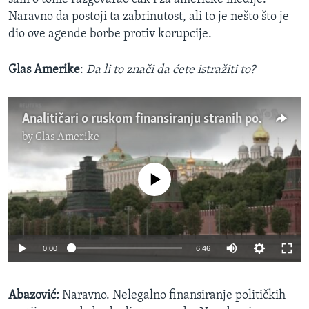
Naravno da postoji ta zabrinutost, ali to je nešto što je
dio ove agende borbe protiv korupcije.
Glas Amerike
:
Da li to znači da ćete istražiti to?
Analitičari o ruskom finansiranju stranih političara
by
Glas Amerike
No media source currently available
0:00
6:46
Abazović:
Naravno. Nelegalno finansiranje političkih