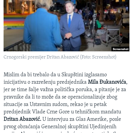
SPORT
INTERVJU
Crnogorski premijer Dritan Abazović (Foto: Screenshot)
Mislim da bi trebalo da u Skupštini izglasamo
inicijativu o razrešenju predsjednika
Mila Đukanovića
,
jer se time šalje važna politička poruka, a pitanje je za
pravnike da li to može da se operacionalizuje zbog
situacije sa Ustavnim sudom, rekao je u petak
predsjednik Vlade Crne Gore u tehničkom mandatu
Dritan Abazović.
U intervjuu za Glas Amerike, posle
prvog obraćanja Generalnoj skupštini Ujedinjenih