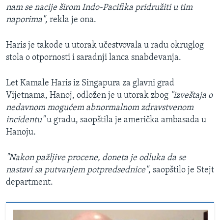
nam se nacije širom Indo-Pacifika pridružiti u tim
naporima",
rekla je ona.
Haris je takođe u utorak učestvovala u radu okruglog
stola o otpornosti i saradnji lanca snabdevanja.
Let Kamale Haris iz Singapura za glavni grad
Vijetnama, Hanoj, odložen je u utorak zbog
"izveštaja o
nedavnom mogućem abnormalnom zdravstvenom
incidentu"
u gradu, saopštila je američka ambasada u
Hanoju.
"Nakon pažljive procene, doneta je odluka da se
nastavi sa putvanjem potpredsednice"
, saopštilo je Stejt
department.