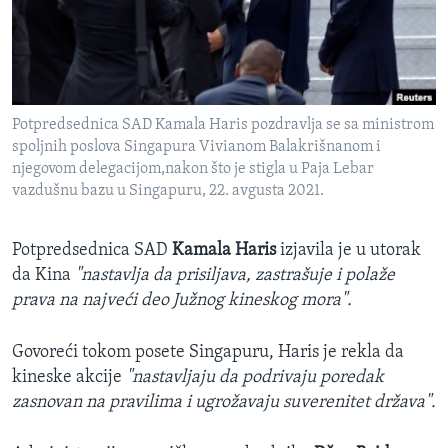
SPORT
INTERVJU
Potpredsednica SAD Kamala Haris pozdravlja se sa ministrom
spoljnih poslova Singapura Vivianom Balakrišnanom i
njegovom delegacijom,nakon što je stigla u Paja Lebar
vazdušnu bazu u Singapuru, 22. avgusta 2021.
Potpredsednica SAD
Kamala Haris
izjavila je u utorak
da Kina
"nastavlja da prisiljava, zastrašuje i polaže
prava na najveći deo Južnog kineskog mora".
Govoreći tokom posete Singapuru, Haris je rekla da
kineske akcije
"nastavljaju da podrivaju poredak
zasnovan na pravilima i ugrožavaju suverenitet država".