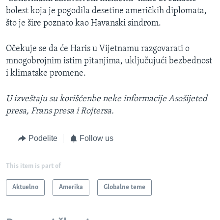
bolest koja je pogodila desetine američkih diplomata,
što je šire poznato kao Havanski sindrom.
Očekuje se da će Haris u Vijetnamu razgovarati o
mnogobrojnim istim pitanjima, uključujući bezbednost
i klimatske promene.
U izveštaju su korišćenbe neke informacije Asošijeted
presa, Frans presa i Rojtersa.
Podelite
Follow us
This item is part of
Aktuelno
Amerika
Globalne teme