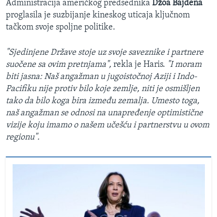
Administracija američkog predsednika
Džoa Bajdena
proglasila je suzbijanje kineskog uticaja ključnom
tačkom svoje spoljne politike.
"Sjedinjene Države stoje uz svoje saveznike i partnere
suočene sa ovim pretnjama",
rekla je Haris.
"I moram
biti jasna: Naš angažman u jugoistočnoj Aziji i Indo-
Pacifiku nije protiv bilo koje zemlje, niti je osmišljen
tako da bilo koga bira između zemalja. Umesto toga,
naš angažman se odnosi na unapređenje optimistične
vizije koju imamo o našem učešću i partnerstvu u ovom
regionu".