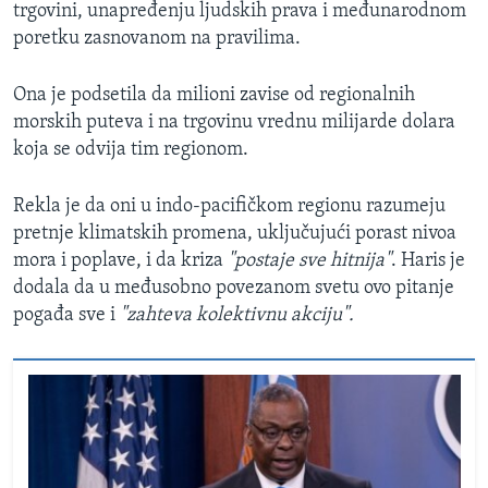
trgovini, unapređenju ljudskih prava i međunarodnom
poretku zasnovanom na pravilima.
Ona je podsetila da milioni zavise od regionalnih
morskih puteva i na trgovinu vrednu milijarde dolara
koja se odvija tim regionom.
Rekla je da oni u indo-pacifičkom regionu razumeju
pretnje klimatskih promena, uključujući porast nivoa
mora i poplave, i da kriza
"postaje sve hitnija"
. Haris je
dodala da u međusobno povezanom svetu ovo pitanje
pogađa sve i
"zahteva kolektivnu akciju".