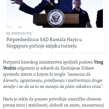
NE PROPUSTITE:
Potpredsednica SAD Kamala Haris u
Singapuru počinje azijsku turneju
Portparol kineskog ministarstva spoljnih poslova
Vang
Venbin
odgovorio je rekavši da Sjedinjene Države
sprovode sistem u kojem bi mogle
"namerno da
kleveću, ugnjetavaju, prisiljavaju i maltretiraju druge
zemlje i ne da za to ne moraju da plate nikakvu cenu".
Haris je rekla da ponovo potvrđuje američke obaveze
prema miru i stabilnosti, slobodi na moru, neometanoj