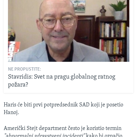
NE PROPUSTITE:
Stavridis: Svet na pragu globalnog ratnog
požara?
Haris će biti prvi potpredsednik SAD koji je posetio
Hanoj.
Američki Stejt department često je koristio termin
"abnormalni zdravstveni incidenti"
kako bi označio