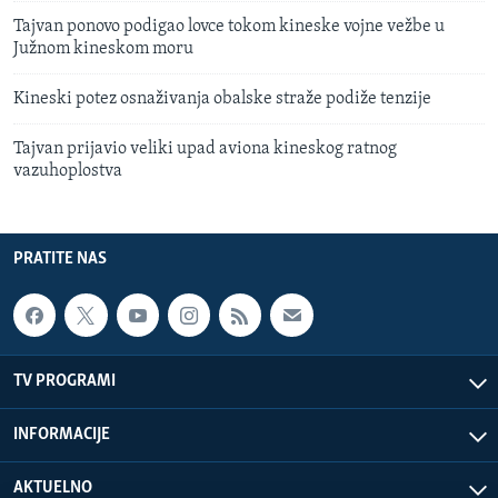
Tajvan ponovo podigao lovce tokom kineske vojne vežbe u
Južnom kineskom moru
Kineski potez osnaživanja obalske straže podiže tenzije
Tajvan prijavio veliki upad aviona kineskog ratnog
vazuhoplostva
PRATITE NAS
TV PROGRAMI
INFORMACIJE
AKTUELNO