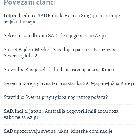
Povezani članci
Potpredsednica SAD Kamala Haris u Singapuru počinje
azijsku turneju
Sekretar za odbranu SAD ide u jugoistočnu Aziju
Susret Bajden-Merkel: Saradnja i partnerstvo, izuzev
Severnog toka 2
Stavridis: Rusija želi da bude na ravnoj nozi sa Kinom
Severna Koreja glavna tema sastanka SAD-Japan-Južna Koreja
Stavridis: Svet na pragu globalnog ratnog požara?
SAD, Indija, Japan i Australija dogovorili milijardu doza
vakcine za Aziju
SAD upozoravaju svet na "ukus" kineske dominacije