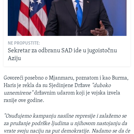
NE PROPUSTITE:
Sekretar za odbranu SAD ide u jugoistočnu
Aziju
Govoreći posebno o Mjanmaru, poznatom i kao Burma,
Haris je rekla da su Sjedinjene Države
"duboko
uznemirene"
državnim udarom koji je vojska izvela
ranije ove godine.
"Osuđujemo kampanju nasilne represije i zalažemo se
za pružanje podrške ljudima u njihovom nastojanju da
vrate svoju naciju na put demokratije. Nadamo se da će