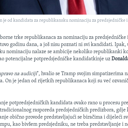
 je od kandidata za republikansku nominaciju za predsjedničke i
borne trke republikanaca za nominaciju za predsjedničke 
tovo godinu dana, a još nisu poznati ni svi kandidati. Ipak,
ku nominaciju nalaze se ambicije nekoliko republikanki ko
kao potencijalne potpredsjedničke kandidatkinje uz
Donald
upravo na audiciji
", hvalio se Tramp svojim simpatizerima n
. On je jedan od rijetkih republikanaca koji su već ozvanič
nje potpredsjedničkih kandidata ovako rano u procesu pre
tradicionalnog rasporeda predsjedničkih predizbora, gdje 
je obično provode predstavljajući se biračima i dijeleći svo
ampu, kao bivšem predsjedniku, ne treba predstavljanje i ne