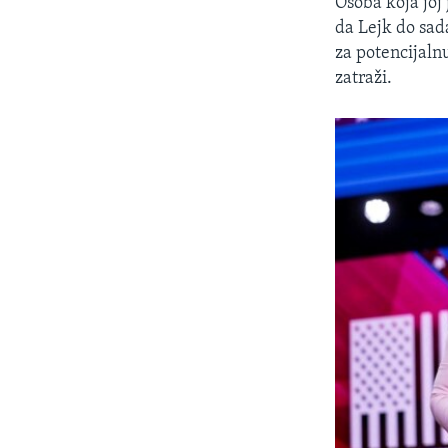
Osoba koja joj 
da Lejk do sad
za potencijaln
zatraži.