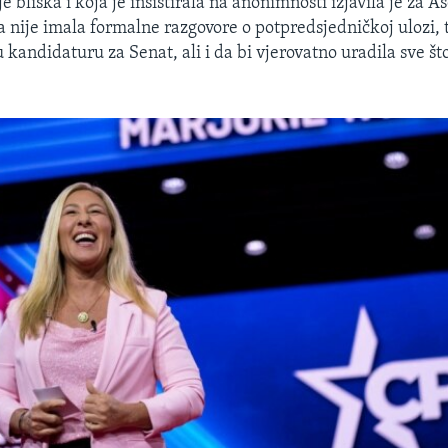
je bliska i koja je insistirala na anonimnosti izjavila je za A
a nije imala formalne razgovore o potpredsjedničkoj ulozi, 
u kandidaturu za Senat, ali i da bi vjerovatno uradila sve š