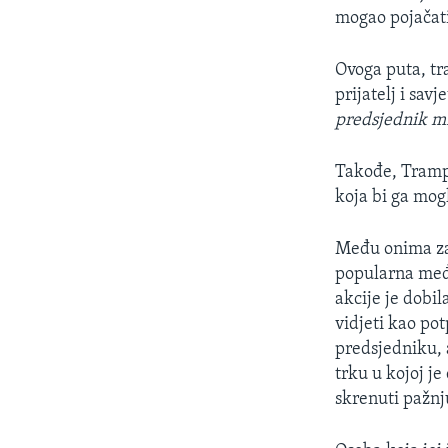
mogao pojačat
Ovoga puta, tr
prijatelj i savj
predsjednik mn
Takođe, Tramp 
koja bi ga mogl
Među onima za 
popularna međ
akcije je dobil
vidjeti kao po
predsjedniku, a
trku u kojoj je
skrenuti pažnj