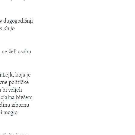
v dugogodišnji
m da je
 ne želi osobu
 Lejk, koja je
ne političke
 bi voljeli
lojalna bivšem
jedinu izbornu
 bi moglo