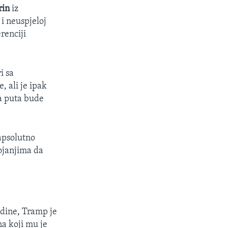
rin
iz
i i neuspjeloj
renciji
i sa
, ali je ipak
ga puta bude
 apsolutno
ojanjima da
odine, Tramp je
a koji mu je