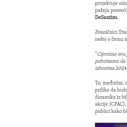
projektuje uti
pažnja posveću
DeSantisu
.
Zvaničnici Tra
nešto o čemu a
“
Cijenimo svu 
pobrinemo da o
izborima 2024
To, međutim, n
prilike da bud
dinamika je bi
akcije (CPAC),
publici kako b