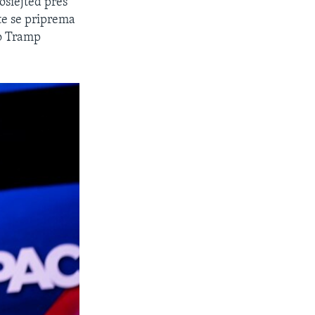
sošiejted pres
te se priprema
to Tramp