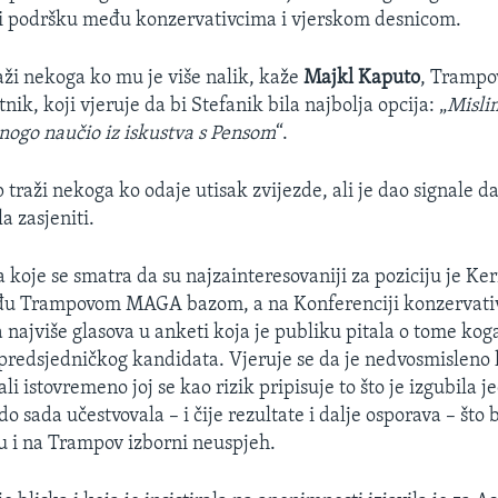
i podršku među konzervativcima i vjerskom desnicom.
aži nekoga ko mu je više nalik, kaže
Majkl Kaputo
, Trampo
etnik, koji vjeruje da bi Stefanik bila najbolja opcija: „
Misli
ogo naučio iz iskustva s Pensom
“.
traži nekoga ko odaje utisak zvijezde, ali je dao signale da
a zasjeniti.
koje se smatra da su najzainteresovaniji za poziciju je Keri
u Trampovom MAGA bazom, a na Konferenciji konzervativ
a najviše glasova u anketi koja je publiku pitala o tome koga
tpredsjedničkog kandidata. Vjeruje se da je nedvosmisleno 
li istovremeno joj se kao rizik pripisuje to što je izgubila 
 do sada učestvovala – i čije rezultate i dalje osporava – što
u i na Trampov izborni neuspjeh.