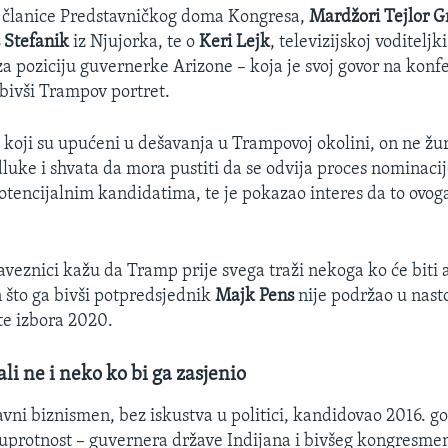
je članice Predstavničkog doma Kongresa,
Mardžori Tejlor G
s Stefanik
iz Njujorka, te o
Keri Lejk
, televizijskoj voditeljk
za poziciju guvernerke Arizone – koja je svoj govor na konfe
bivši Trampov portret.
koji su upućeni u dešavanja u Trampovoj okolini, on ne žur
uke i shvata da mora pustiti da se odvija proces nominacije
otencijalnim kandidatima, te je pokazao interes da to ovo
saveznici kažu da Tramp prije svega traži nekoga ko će biti
n što ga bivši potpredsjednik
Majk Pens
nije podržao u nast
ate izbora 2020.
ali ne i neko ko bi ga zasjenio
avni biznismen, bez iskustva u politici, kandidovao 2016. g
suprotnost – guvernera države Indijana i bivšeg kongresmen