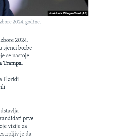
zbore 2024. godine.
izbore 2024.
 u sjenci borbe
je se nastoje
a Trampa
.
a Floridi
ili
dstavlja
kandidati prve
je vizije za
strpljiv je da