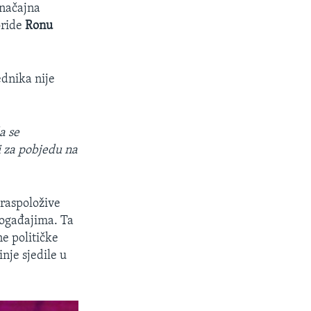
značajna
oride
Ronu
ednika nije
a se
i za pobjedu na
 raspoložive
događajima. Ta
ne političke
nje sjedile u