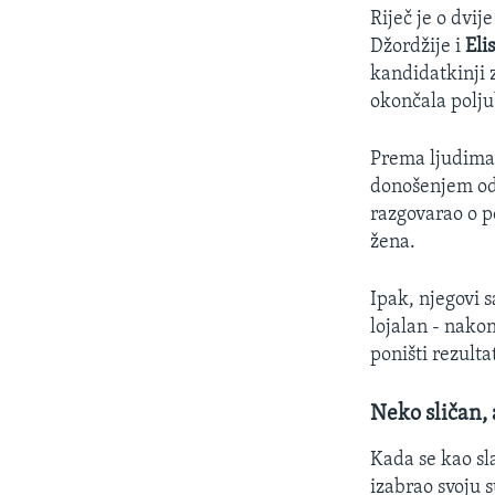
Riječ je o dvi
Džordžije i
Eli
kandidatkinji 
okončala polju
Prema ljudima 
donošenjem odl
razgovarao o p
žena.
Ipak, njegovi 
lojalan - nako
poništi rezult
Neko sličan, 
Kada se kao sl
izabrao svoju 