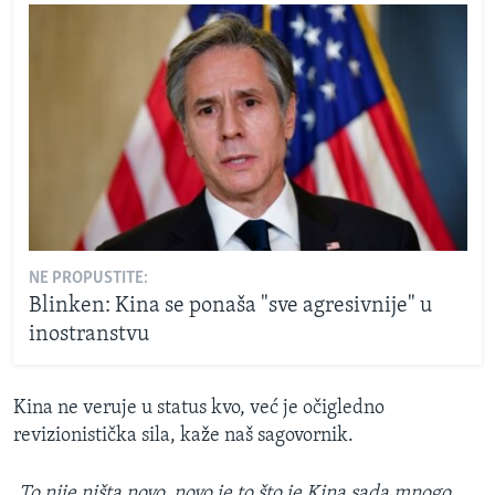
NE PROPUSTITE:
Blinken: Kina se ponaša "sve agresivnije" u
inostranstvu
Kina ne veruje u status kvo, već je očigledno
revizionistička sila, kaže naš sagovornik.
„To nije ništa novo, novo je to što je Kina sada mnogo