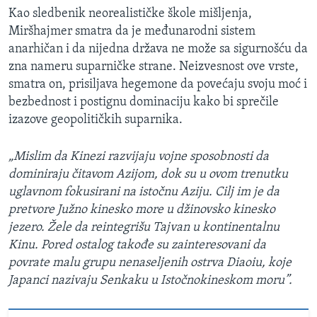
Kao sledbenik neorealističke škole mišljenja,
Miršhajmer smatra da je međunarodni sistem
anarhičan i da nijedna država ne može sa sigurnošću da
zna nameru suparničke strane. Neizvesnost ove vrste,
smatra on, prisiljava hegemone da povećaju svoju moć i
bezbednost i postignu dominaciju kako bi sprečile
izazove geopolitičkih suparnika.
„Mislim da Kinezi razvijaju vojne sposobnosti da
dominiraju čitavom Azijom, dok su u ovom trenutku
uglavnom fokusirani na istočnu Aziju. Cilj im je da
pretvore Južno kinesko more u džinovsko kinesko
jezero. Žele da reintegrišu Tajvan u kontinentalnu
Kinu. Pored ostalog takođe su zainteresovani da
povrate malu grupu nenaseljenih ostrva Diaoiu, koje
Japanci nazivaju Senkaku u Istočnokineskom moru”.