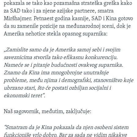
pokazala se tako kao pozamašna strateška greška kako
za SAD tako i za njene azijske partnere, smatra
Miršhajmer. Petnaest godina kasnije, SAD i Kina gotovo
da su zamenile pozicije na međunarodnoj sceni, dok je
Amerika nehotice stekla opasnog suparnika:
„Zamislite samo da je Amerika samoj sebi i svojim
saveznicima stvorila tako efikasnu konkurenciju.
Nameće se i pitanje budućnosti ovakvog suparnika.
Znamo da Kina ima mnogobrojne unutrašnje
probleme, među njima i demografski, stanovništvo koje
ubrzano stari, što će postati ozbiljan socijalni i
ekonomski teret“.
Naš sagovornik, međutim, zaključuje:
“Smatram da je Kina pokazala da njen osobeni sistem
funkcioniše vrlo dobro. Bar za sada ne vidim nikakve