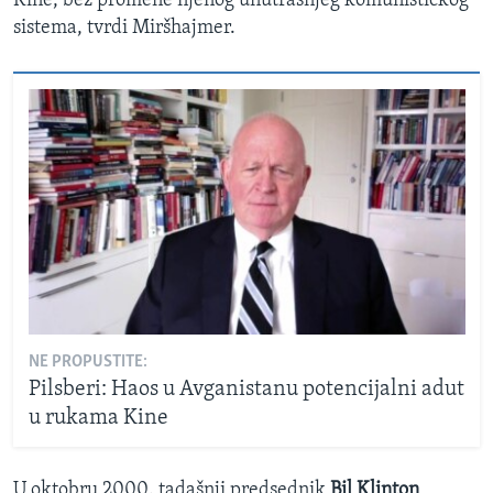
Kine, bez promene njenog unutrašnjeg komunističkog
sistema, tvrdi Miršhajmer.
NE PROPUSTITE:
Pilsberi: Haos u Avganistanu potencijalni adut
u rukama Kine
U oktobru 2000. tadašnji predsednik
Bil Klinton