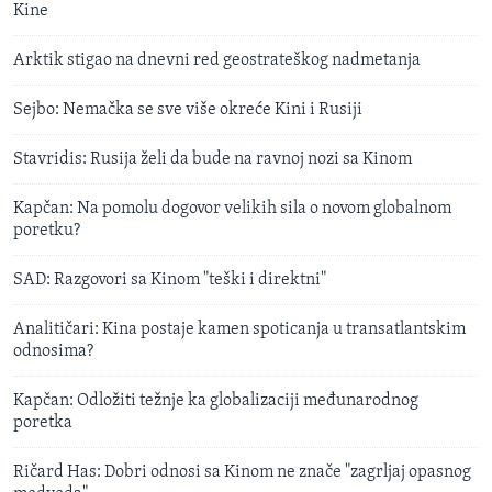
Kine
Arktik stigao na dnevni red geostrateškog nadmetanja
Sejbo: Nemačka se sve više okreće Kini i Rusiji
Stavridis: Rusija želi da bude na ravnoj nozi sa Kinom
Kapčan: Na pomolu dogovor velikih sila o novom globalnom
poretku?
SAD: Razgovori sa Kinom "teški i direktni"
Analitičari: Kina postaje kamen spoticanja u transatlantskim
odnosima?
Kapčan: Odložiti težnje ka globalizaciji međunarodnog
poretka
Ričard Has: Dobri odnosi sa Kinom ne znače "zagrljaj opasnog