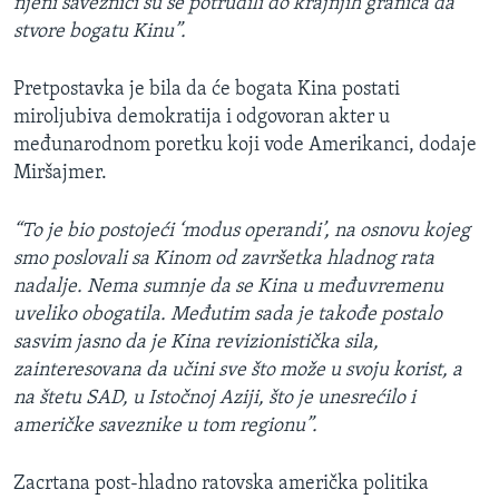
njeni saveznici su se potrudili do krajnjih granica da
stvore bogatu Kinu”.
Pretpostavka je bila da će bogata Kina postati
miroljubiva demokratija i odgovoran akter u
međunarodnom poretku koji vode Amerikanci, dodaje
Miršajmer.
“To je bio postojeći ‘modus operandi’, na osnovu kojeg
smo poslovali sa Kinom od završetka hladnog rata
nadalje. Nema sumnje da se Kina u međuvremenu
uveliko obogatila. Međutim sada je takođe postalo
sasvim jasno da je Kina revizionistička sila,
zainteresovana da učini sve što može u svoju korist, a
na štetu SAD, u Istočnoj Aziji, što je unesrećilo i
američke saveznike u tom regionu”.
Zacrtana post-hladno ratovska američka politika