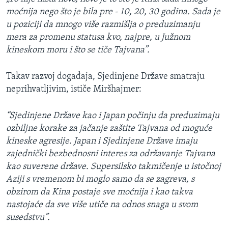
moćnija nego što je bila pre - 10, 20, 30 godina. Sada je
u poziciji da mnogo više razmišlja o preduzimanju
mera za promenu statusa kvo, najpre, u Južnom
kineskom moru i što se tiče Tajvana”.
Takav razvoj događaja, Sjedinjene Države smatraju
neprihvatljivim, ističe Miršhajmer:
“Sjedinjene Države kao i Japan počinju da preduzimaju
ozbiljne korake za jačanje zaštite Tajvana od moguće
kineske agresije. Japan i Sjedinjene Države imaju
zajednički bezbednosni interes za održavanje Tajvana
kao suverene države. Supersilsko takmičenje u istočnoj
Aziji s vremenom bi moglo samo da se zagreva, s
obzirom da Kina postaje sve moćnija i kao takva
nastojaće da sve više utiče na odnos snaga u svom
susedstvu”.