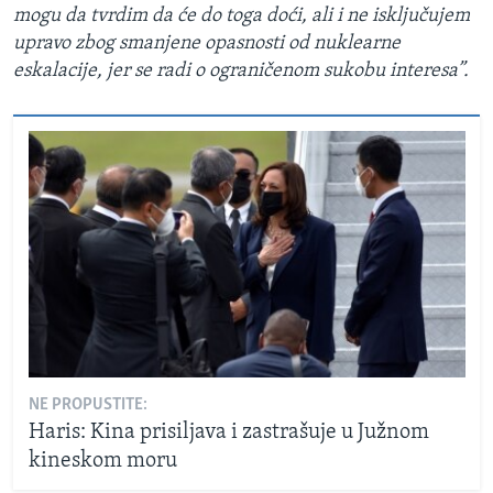
mogu da tvrdim da će do toga doći, ali i ne isključujem
upravo zbog smanjene opasnosti od nuklearne
eskalacije, jer se radi o ograničenom sukobu interesa”.
NE PROPUSTITE:
Haris: Kina prisiljava i zastrašuje u Južnom
kineskom moru