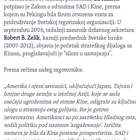
potpisao je Zakon o odnosima SAD i Kine, prema
kojem su Pekingu bila širom otvorena vrata za
pridruživanje Svetskoj trgovinskoj organizaciji. U
septembru 2005, tadašnji zamenik državnog sekretara
Robert B. Zelik
, kasniji predsednik Svetske banke
(2007-2012), objavio je početak strateškog dijaloga sa
Kinom, proglašavajući je “silom u nastajanju”.
Prema rečima našeg sagovornika:
„Amerika i njeni saveznici, uključujući Japan, Tajvan i
brojne druge zemlje u istočnoj Aziji, koje se sada
osećaju ugroženima od strane Kine, odigrale su ključnu
ulogu u stvaranju ovog golijata, što je gotovo
neverovatno. Amerikanci su po završetku Hladnog rata,
vodili politiku pod nazivom 'angažovanje'. Izričita
namera je bila da Kina postane prosperitetna. SAD i