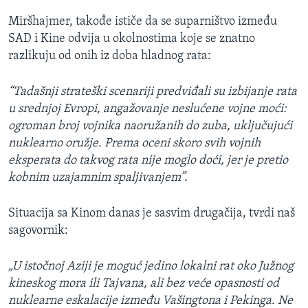
Miršhajmer, takođe ističe da se suparništvo između
SAD i Kine odvija u okolnostima koje se znatno
razlikuju od onih iz doba hladnog rata:
“Tadašnji strateški scenariji predviđali su izbijanje rata
u srednjoj Evropi, angažovanje neslućene vojne moći:
ogroman broj vojnika naoružanih do zuba, uključujući
nuklearno oružje. Prema oceni skoro svih vojnih
eksperata do takvog rata nije moglo doći, jer je pretio
kobnim uzajamnim spaljivanjem”.
Situacija sa Kinom danas je sasvim drugačija, tvrdi naš
sagovornik:
„U istočnoj Aziji je moguć jedino lokalni rat oko Južnog
kineskog mora ili Tajvana, ali bez veće opasnosti od
nuklearne eskalacije između Vašingtona i Pekinga. Ne