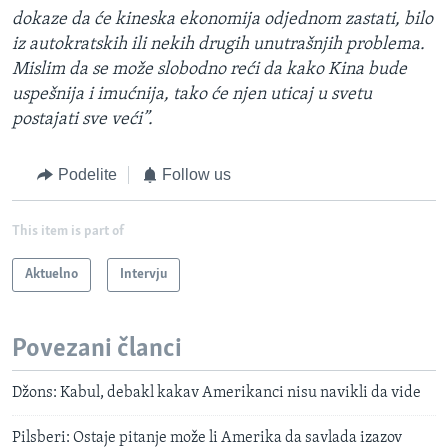
dokaze da će kineska ekonomija odjednom zastati, bilo
iz autokratskih ili nekih drugih unutrašnjih problema.
Mislim da se može slobodno reći da kako Kina bude
uspešnija i imućnija, tako će njen uticaj u svetu
postajati sve veći”.
Podelite
Follow us
This item is part of
Aktuelno
Intervju
Povezani članci
Džons: Kabul, debakl kakav Amerikanci nisu navikli da vide
Pilsberi: Ostaje pitanje može li Amerika da savlada izazov