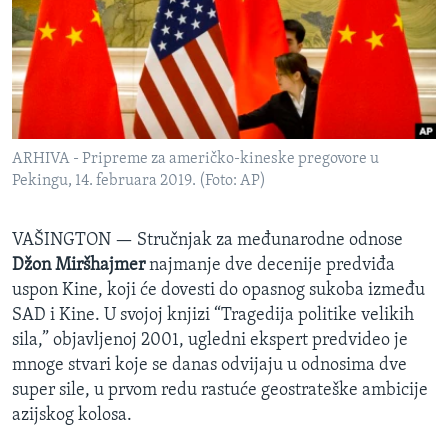
SPORT
INTERVJU
ARHIVA - Pripreme za američko-kineske pregovore u
Pekingu, 14. februara 2019. (Foto: AP)
VAŠINGTON —
Stručnjak za međunarodne odnose
Džon Miršhajmer
najmanje dve decenije predviđa
uspon Kine, koji će dovesti do opasnog sukoba između
SAD i Kine. U svojoj knjizi “Tragedija politike velikih
sila,” objavljenoj 2001, ugledni ekspert predvideo je
mnoge stvari koje se danas odvijaju u odnosima dve
super sile, u prvom redu rastuće geostrateške ambicije
azijskog kolosa.