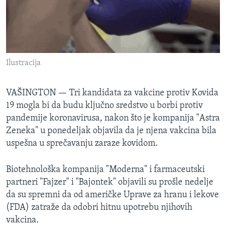
SPORT
INTERVJU
Ilustracija
VAŠINGTON —
Tri kandidata za vakcine protiv Kovida
19 mogla bi da budu ključno sredstvo u borbi protiv
pandemije koronavirusa, nakon što je kompanija "Astra
Zeneka" u ponedeljak objavila da je njena vakcina bila
uspešna u sprečavanju zaraze kovidom.
Biotehnološka kompanija "Moderna" i farmaceutski
partneri "Fajzer" i "Bajontek" objavili su prošle nedelje
da su spremni da od američke Uprave za hranu i lekove
(FDA) zatraže da odobri hitnu upotrebu njihovih
vakcina.