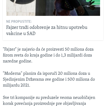
NE PROPUSTITE:
Fajzer traži odobrenje za hitnu upotrebu
vakcine u SAD
"Fajzer" je najavio da će proizvesti 50 miliona doza
širom sveta do kraja godine i do 1,3 milijardi doza
naredne godine.
"Moderna" planira da isporuči 20 miliona doza u
Sjedinjenim Državama ove godine i 500 miliona do
milijardu 2021.
Sve tri kompanije su preduzele veoma neuobičajen
korak povećanja proizvodnje pre objavljivanja