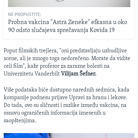
NE PROPUSTITE:
Probna vakcina "Astra Zeneke" efkasna u oko
90 odsto slučajeva sprečavanja Kovida 19
Poput filmskih trejlera, "oni predstavljaju uzbudljive
scene, ali je mnogo toga nedorečeno. Morate da vidite
celi film", kaže profesor za zarazne bolesti na
Univerzitetu Vanderbilt
Vilijam Šefner.
Više podataka biće dostupno narednih sedmica, kada
kompanije podnesu prijave Upravi za hranu i lekove.
Do tada, ovo su sličnosti i razlike između vakcina, na
osnovu ograničenih informacija iznesenih u
saopštenjima.