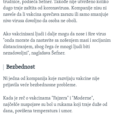
trudnice, podseća Šefner. Takođe nije utvrđeno koliko
dugo traje zaštita od koronavirusa. Kompanije nisu ni
navele da li vakcina sprečava zarazu ili samo smanjuje
nivo virusa dovoljno da osoba ne oboli.
Ako vakcinisani ljudi i dalje mogu da nose i šire virus
"onda morate da nastavite sa nošenjem masi i socijanim
distanciranjem, zbog čega će mnogi ljudi biti
nezadovoljni", naglašava Šefner.
Bezbednost
Ni jedna od kompanija koje razvijaju vakcine nije
prijavila veće bezbednosne probleme.
Kada je reč o vakcinama "Fajzera" i "Moderne",
najčešće nuspojave su bol u rukama koji traje duže od
dana, povišena temperatura i umor.