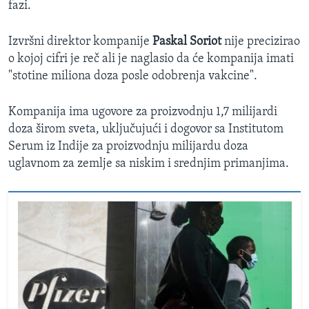
fazi.
Izvršni direktor kompanije
Paskal Soriot
nije precizirao
o kojoj cifri je reč ali je naglasio da će kompanija imati
"stotine miliona doza posle odobrenja vakcine".
Kompanija ima ugovore za proizvodnju 1,7 milijardi
doza širom sveta, uključujući i dogovor sa Institutom
Serum iz Indije za proizvodnju milijardu doza
uglavnom za zemlje sa niskim i srednjim primanjima.