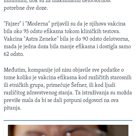
minimum, dok su za maksimalnu delotvornost
potrebne dve doze.
"Fajzer" i "Moderna" prijavili su da je njihova vakcina
bila oko 95 odsto efikasna tokom kliničkih testova.
Vakcina "Astra Zeneke" bila je do 90 odsto delotvorna,
mada je jedna doza bila manje efikasna i dostigla samo
62 odsto.
Međutim, kompanije još nisu objavile sve podatke o
tome koliko je vakcina efikasna kod različitih starosnih
ili etničkih grupa, primećuje Šefner, ili kod ljudi
različitog zdravstvenog stanja. Ta istraživanja su možda
previše mala da bi se dali potpuni odgovori na ova
pitanja.