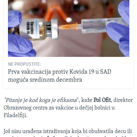
NE PROPUSTITE:
Prva vakcinacija protiv Kovida 19 u SAD
moguća sredinom decembra
"Pitanje je kod koga je efikasna
", kaže
Pol Ofit
, direktor
Obrazovnog centra za vakcine u dečjoj bolnici u
Filadelfiji.
Još nisu urađena istraživanja koja bi obuhvatila decu ili