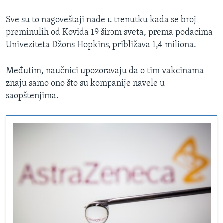
Sve su to nagoveštaji nade u trenutku kada se broj
preminulih od Kovida 19 širom sveta, prema podacima
Univeziteta Džons Hopkins, približava 1,4 miliona.
Međutim, naučnici upozoravaju da o tim vakcinama
znaju samo ono što su kompanije navele u
saopštenjima.