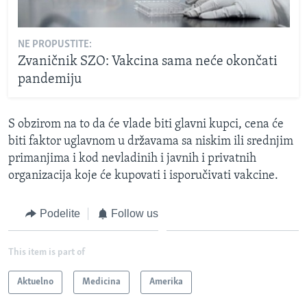
NE PROPUSTITE:
Zvaničnik SZO: Vakcina sama neće okončati
pandemiju
S obzirom na to da će vlade biti glavni kupci, cena će
biti faktor uglavnom u državama sa niskim ili srednjim
primanjima i kod nevladinih i javnih i privatnih
organizacija koje će kupovati i isporučivati vakcine.
Podelite
Follow us
This item is part of
Aktuelno
Medicina
Amerika