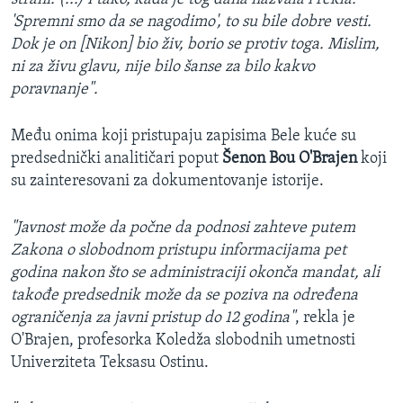
'Spremni smo da se nagodimo', to su bile dobre vesti.
Dok je on [Nikon] bio živ, borio se protiv toga. Mislim,
ni za živu glavu, nije bilo šanse za bilo kakvo
poravnanje".
Među onima koji pristupaju zapisima Bele kuće su
predsednički analitičari poput
Šenon Bou O'Brajen
koji
su zainteresovani za dokumentovanje istorije.
"Javnost može da počne da podnosi zahteve putem
Zakona o slobodnom pristupu informacijama pet
godina nakon što se administraciji okonča mandat, ali
takođe predsednik može da se poziva na određena
ograničenja za javni pristup do 12 godina"
, rekla je
O'Brajen, profesorka Koledža slobodnih umetnosti
Univerziteta Teksasu Ostinu.