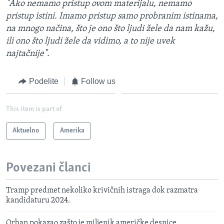
"Ako nemamo pristup ovom materijalu, nemamo
pristup istini. Imamo pristup samo probranim istinama,
na mnogo načina, što je ono što ljudi žele da nam kažu,
ili ono što ljudi žele da vidimo, a to nije uvek
najtačnije".
Podelite
Follow us
This item is part of
Aktuelno
Amerika
Povezani članci
Tramp predmet nekoliko krivičnih istraga dok razmatra
kandidaturu 2024.
Orban pokazao zašto je miljenik američke desnice