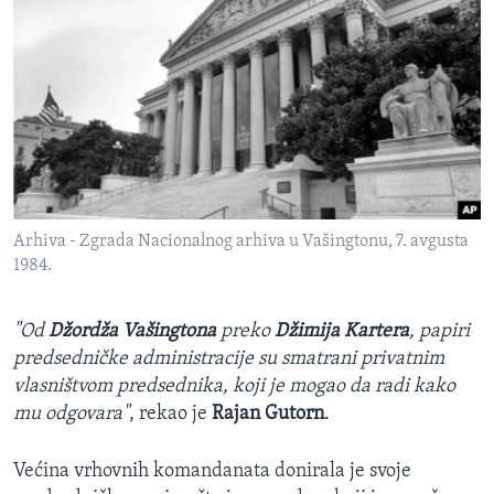
Arhiva - Zgrada Nacionalnog arhiva u Vašingtonu, 7. avgusta
1984.
"Od
Džordža Vašingtona
preko
Džimija Kartera
, papiri
predsedničke administracije su smatrani privatnim
vlasništvom predsednika, koji je mogao da radi kako
mu odgovara"
, rekao je
Rajan Gutorn
.
Većina vrhovnih komandanata donirala je svoje