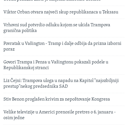
Viktor Orban otvara najveći skup republikanaca u Teksasu
Vrhovni sud potvrdio odluku kojom se ukida Trampova
granična politika
Povratak u Vašington - Tramp i dalje odbija da prizna izborni
poraz
Govori Trampa i Pensa u Vašingtonu pokazali podele u
Republikanskoj stranci
Liz Čejni: Trampova uloga u napadu na Kapitol "najozbiljniji
prestup"nekog predsednika SAD
Stiv Benon proglašen krivim za nepoštovanje Kongresa
Velike televizije u Americi prenosile pretres o 6. januaru -
osim jedne