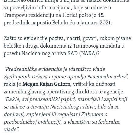
istraživao otkriće kutija u kojima se nalaze dokumenta
sa poverljivim informacijama, koje su odnete u
Trampovu rezidenciju na Floridi pošto je 45.
predsednik napustio Belu kuću u januaru 2021.
Zašto su evidencije poziva, nacrti, govori, rukom pisane
beleške i druga dokumenta iz Trampovog mandata u
posedu Nacionalnog arhiva SAD (NARA)?
"Predsednička evidencija je vlasništvo vlade
Sjedinjenih Država i njome upravlja Nacionalni arhiv",
rekla je
Megan Rajan Gutorn
, vršiteljka dužnosti
zamenika glavnog operativnog direktora te agencije.
"Dakle, svi predsednički papiri, materijali i zapisi koji
se nalaze u čuvanju Nacionalnog arhiva, bilo da su
donirani, zaplenjeni ili regulisani Zakonom o
predsedničkoj evidenciji, u vlasništvu su federalne
vlade".