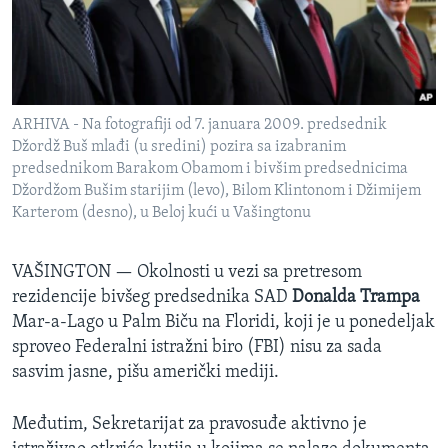
SPORT
INTERVJU
ARHIVA - Na fotografiji od 7. januara 2009. predsednik
Džordž Buš mlađi (u sredini) pozira sa izabranim
predsednikom Barakom Obamom i bivšim predsednicima
Džordžom Bušim starijim (levo), Bilom Klintonom i Džimijem
Karterom (desno), u Beloj kući u Vašingtonu
VAŠINGTON —
Okolnosti u vezi sa pretresom
rezidencije bivšeg predsednika SAD
Donalda Trampa
Mar-a-Lago u Palm Biču na Floridi, koji je u ponedeljak
sproveo Federalni istražni biro (FBI) nisu za sada
sasvim jasne, pišu američki mediji.
Međutim, Sekretarijat za pravosuđe aktivno je