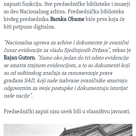
napusti funkciju. Sve predsedničke biblioteke i muzeji
su deo Nacionalnog arhiva. Predsednička biblioteka
bivšeg predsednika
Baraka Obame
biće prva koja će
biti potpuno digitalna.
"Nacionalna uprava za arhive i dokumente je zvanični
čuvar evidencije za vladu Sjedinjenih Država",
rekao je
Rajan Gutorn
.
"Samo oko jedan do tri odsto evidencije
se smatra trajnom evidencijom, a to su dokumenti koji
su od suštinskog značaja za razumevanje prava
građana SAD, koji naše izabrane zvaničnike smatraju
odgovornim za svoje postupke i dokumentuju istorijat
naše nacije".
Predsednički zapisi nisu uvek bili u vlasništvu javnosti.