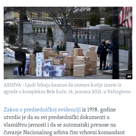
ARHIVA - Ljudi čekaju kamion da utovare kutije iznete iz
zgrade u kompleksu Bele kuće, 14. januara 2021. u Vašingtonu
Zakon o predsedničkoj evidenciji
iz 1978. godine
utvrdio je da su svi predsednički dokumenti u
vlasništvu javnosti i da se automatski prenose na
čuvanje Nacionalnog arhiva čim vrhovni komandant