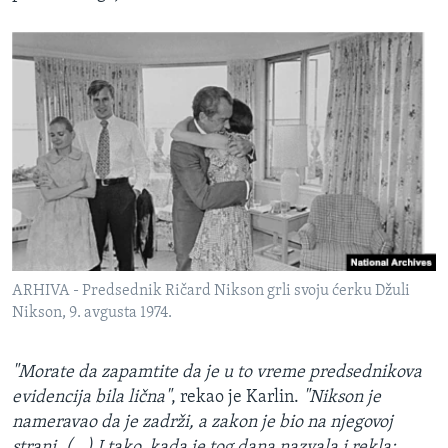
ARHIVA - Predsednik Ričard Nikson grli svoju ćerku Džuli
Nikson, 9. avgusta 1974.
"Morate da zapamtite da je u to vreme predsednikova
evidencija bila lična"
, rekao je Karlin.
"Nikson je
nameravao da je zadrži, a zakon je bio na njegovoj
strani. (...) I tako, kada je tog dana nazvala i rekla: