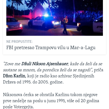
NE PROPUSTITE:
FBI pretresao Trampovu vilu u Mar-a-Lagu
"Zove me
Džuli Nikson Ajzenhauer
, kaže da želi da se
sastane sa mnom, da porodica želi da se nagodi",
priča
Džon Karlin
, koji je radio kao arhivar Sjedinjenih
Država od 1995. do 2005. godine.
Niksonova ćerka se obratila Karlinu tokom njegove
prve nedelje na poslu u junu 1995, više od 20 godina
posle Votergejta.