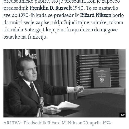
predsedničke papire, što je presedan, koji je započeo
predsednik
Frenklin D. Ruzvelt
1940. To se nastavilo
sve do 1970-ih kada se predsednik
Ričard Nikson
borio
da uništi svoje zapise, uključujući tajne snimke, tokom
skandala Votergejt koji je na kraju doveo do njegove
ostavke na funkciju.
ARHIVA - Predsednik Ričard M. Nikson 29. aprila 1974.