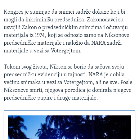
Kongres je sumnjao da snimci sadrže dokaze koji bi
mogli da inkriminišu predsednika. Zakonodavci su
usvojili Zakon o predsedničkim snimcima i očuvanju
materijala iz 1974, koji se odnosio samo na Niksonove
predsedničke materijale i naložio da NARA zadrži
materijale u vezi sa Votergejtom.
Tokom svog života, Nikson se borio da sačuva svoju
predsedničku evidenciju u tajnosti. NARA je dobila
većinu snimaka u vezi sa Votergejtom, ali ne sve. Posle
Niksonove smrti, njegova porodica je donirala njegove
predsedničke papire i druge materijale.