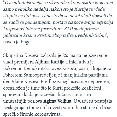
"
Ova administracija se okrenula ekonomskim kaznama
samo nekoliko nedelja nakon što je Kurtijeva vlada
stupila na dužnost. Umesto da se novoj vladi dozvoli da
se suoči sa pandemijom, postavi članove svojih agencija
i uspostavi interne procedure, SAD su doprinele
političkoj krizi u Prištini zbog tafira uvedenih Srbiji
",
naveo je Engel.
Skupština Kosova izglasala je 25. marta nepoverenje
vladi premijera
Aljbina Kurtija
a inicijativu je
pokrenuo Demokratski savez Kosova, partija koja je sa
Pokretom Samoopredeljenje i manjinskim partijama
deo Vlade Kosova. Predlog za izglasavanje nepoverenja
obrazložen je time što je Kurti prekršio koalicioni
sporazum kada je razrešio dužnosti ministra
unutrašnjih poslova
Agima Veljiua
. U vladi su postojala
neslaganja o tome da li uvesti vanredno stanje da bi se
sprečilo širenje koronavirusa.