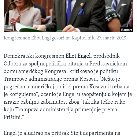
SPORT
INTERVJU
Kongresmen Eliot Engl govori na Kapitol hilu 27. marta 2019.
Demokratski kongresmen
Eliot Engel
, predsednik
Odbora za spoljnopolitička pitanja u Predstavničkom
domu američkog Kongresa, kritikovao je politiku
Trampove administracije prema Kosovu. "Nešto je
pogrešno u američkoj politici prema Kosovu i treba da
je korigujemo", ocenio je Engel u saopštenju u kojem je
izrazio ozbiljnu zabrinutost zbog "taktika teške ruke
koju Trampova administracija primenjuje prema
Prištini."
Engel je aludirao na pritisak Stejt departmenta na