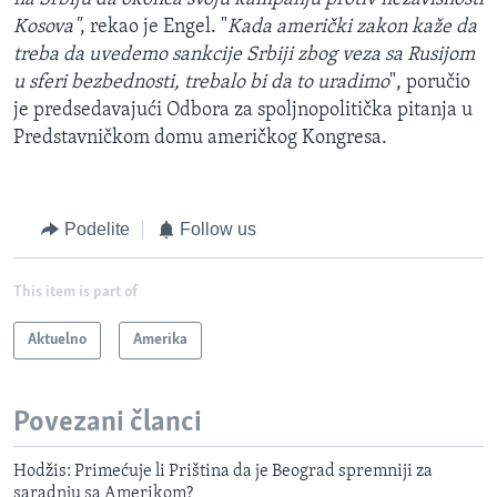
Kosova"
, rekao je Engel. "
Kada američki zakon kaže da
treba da uvedemo sankcije Srbiji zbog veza sa Rusijom
u sferi bezbednosti, trebalo bi da to uradimo
", poručio
je predsedavajući Odbora za spoljnopolitička pitanja u
Predstavničkom domu američkog Kongresa.
Podelite
Follow us
This item is part of
Aktuelno
Amerika
Povezani članci
Hodžis: Primećuje li Priština da je Beograd spremniji za
saradnju sa Amerikom?