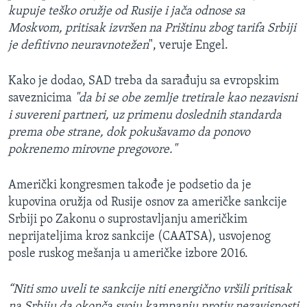
kupuje teško oružje od Rusije i jača odnose sa
Moskvom, pritisak izvršen na Prištinu zbog tarifa Srbiji
je defitivno neuravnotežen
", veruje Engel.
Kako je dodao, SAD treba da sarađuju sa evropskim
saveznicima
"da bi se obe zemlje tretirale kao nezavisni
i suvereni partneri, uz primenu doslednih standarda
prema obe strane, dok pokušavamo da ponovo
pokrenemo mirovne pregovore."
Američki kongresmen takođe je podsetio da je
kupovina oružja od Rusije osnov za američke sankcije
Srbiji po Zakonu o suprostavljanju američkim
neprijateljima kroz sankcije (CAATSA), usvojenog
posle ruskog mešanja u američke izbore 2016.
“Niti smo uveli te sankcije niti energično vršili pritisak
na Srbiju da okonča svoju kampanju protiv nezavisnosti