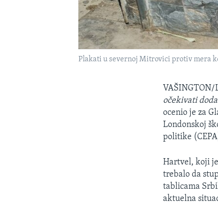
Plakati u severnoj Mitrovici protiv mera 
VAŠINGTON
očekivati doda
ocenio je za G
Londonskoj ško
politike (CEPA
Hartvel, koji 
trebalo da stup
tablicama Srbi
aktuelna situa