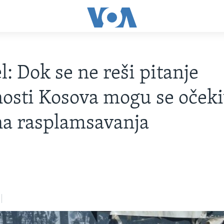
l: Dok se ne reši pitanje
osti Kosova mogu se očeki
a rasplamsavanja