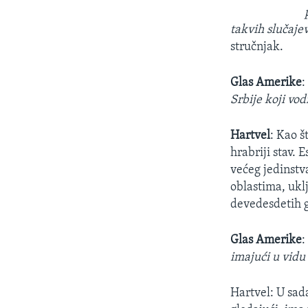
takvih slučajev
stručnjak.
Glas Amerike
Srbije koji vod
Hartvel
: Kao š
hrabriji stav. 
većeg jedinstv
oblastima, uklj
devedesdetih g
Glas Amerike
imajući u vidu
Hartvel: U sad