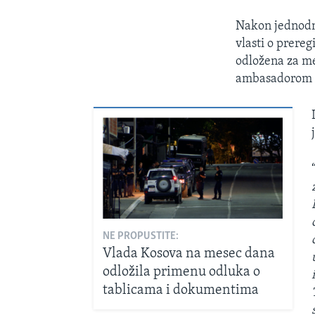
Nakon jednodne
vlasti o prereg
odložena za me
ambasadoro
NE PROPUSTITE:
Vlada Kosova na mesec dana
odložila primenu odluka o
tablicama i dokumentima