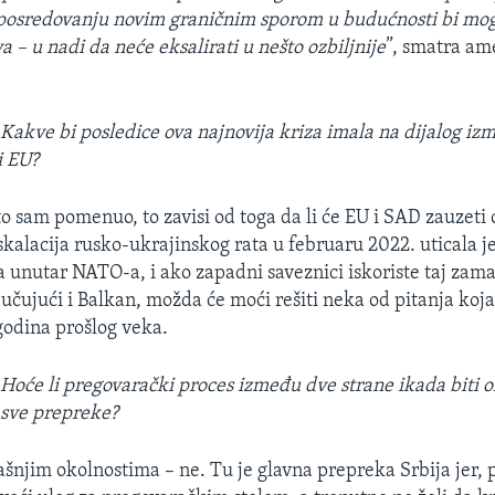
posredovanju novim graničnim sporom u budućnosti bi moglo
a – u nadi da neće eksalirati u nešto ozbiljnije
”, smatra am
:
Kakve bi posledice ova najnovija kriza imala na dijalog iz
i EU?
to sam pomenuo, to zavisi od toga da li će EU i SAD zauzeti 
Eskalacija rusko-ukrajinskog rata u februaru 2022. uticala j
a unutar NATO-a, i ako zapadni saveznici iskoriste taj zam
učujući i Balkan, možda će moći rešiti neka od pitanja koja 
odina prošlog veka.
:
Hoće li pregovarački proces između dve strane ikada biti 
 sve prepreke?
ašnjim okolnostima – ne. Tu je glavna prepreka Srbija jer, 