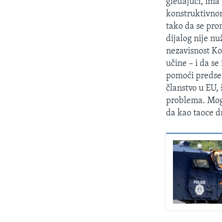
gledajući, ima
konstruktivnom
tako da se pro
dijalog nije nu
nezavisnost Ko
učine – i da s
pomoći predsedn
članstvo u EU,
problema. Mogl
da kao taoce d