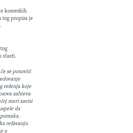
ke kosovskih
a tog propisa je
m
utog
vlasti.
će se ponoviti
redovanje
g rešenja koje
osova zahteva
ćoj meri zavisi
uspele da
e pomaka.
 ka rešavanju
up u