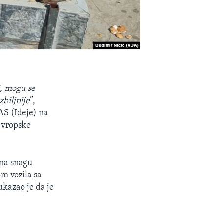
i, mogu se
biljnije
”,
EAS (Ideje) na
 evropske
 na snagu
om vozila sa
ukazao je da je