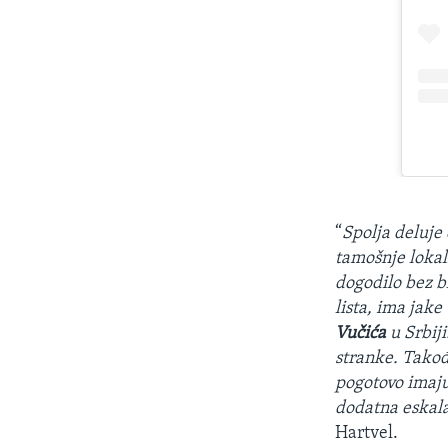
“
Spolja deluje
tamošnje lokal
dogodilo bez b
lista, ima ja
Vučića
u Srbiji
stranke. Takođ
pogotovo imaju
dodatna eskala
Hartvel.