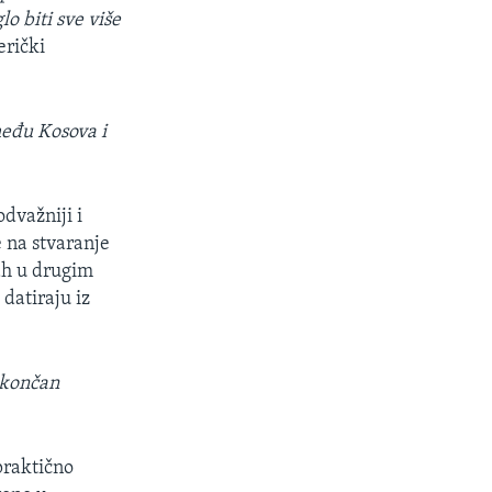
 biti sve više
erički
među Kosova i
odvažniji i
e na stvaranje
ah u drugim
datiraju iz
okončan
praktično