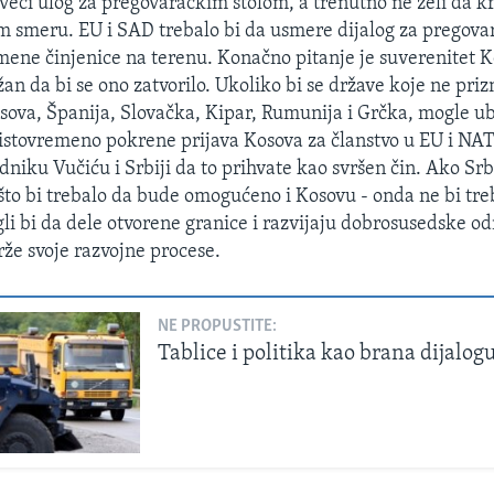
 veći ulog za pregovaračkim stolom, a trenutno ne želi da k
 smeru. EU i SAD trebalo bi da usmere dijalog za pregov
mene činjenice na terenu. Konačno pitanje je suverenitet K
žan da bi se ono zatvorilo. Ukoliko bi se države koje ne priz
sova, Španija, Slovačka, Kipar, Rumunija i Grčka, mogle ub
e istovremeno pokrene prijava Kosova za članstvo u EU i NAT
iku Vučiću i Srbiji da to prihvate kao svršen čin. Ako Srbi
 što bi trebalo da bude omogućeno i Kosovu - onda ne bi tr
i bi da dele otvorene granice i razvijaju dobrosusedske o
rže svoje razvojne procese.
NE PROPUSTITE:
Tablice i politika kao brana dijalog