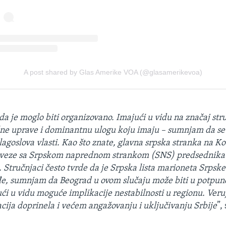
 da je moglo biti organizovano. Imajući u vidu na značaj str
ne uprave i dominantnu ulogu koju imaju – sumnjam da se 
lagoslova vlasti. Kao što znate, glavna srpska stranka na K
ke veze sa Srpskom naprednom strankom (SNS) predsednik
. Stručnjaci često tvrde da je Srpska lista marioneta Srps
e, sumnjam da Beograd u ovom slučaju može biti u potpuno
ći u vidu moguće implikacije nestabilnosti u regionu. Veru
cija doprinela i većem angažovanju i uključivanju Srbije
”,