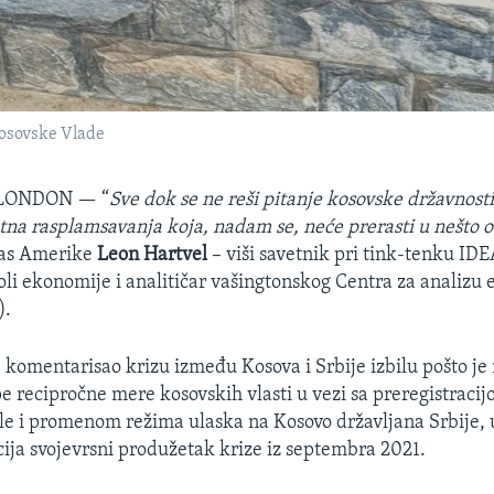
kosovske Vlade
/LONDON —
“
Sve dok se ne reši pitanje kosovske državnost
tna rasplamsavanja koja, nadam se, neće prerasti u nešto oz
las Amerike
Leon Hartvel
– viši savetnik pri tink-tenku ID
li ekonomije i analitičar vašingtonskog Centra za analizu
).
je komentarisao krizu između Kosova i Srbije izbilu pošto je
e recipročne mere kosovskih vlasti u vezi sa preregistracij
le i promenom režima ulaska na Kosovo državljana Srbije, 
cija svojevrsni produžetak krize iz septembra 2021.