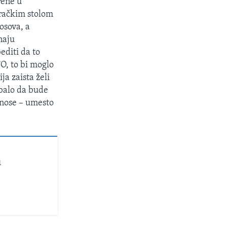
rene u
aračkim stolom
osova, a
naju
editi da to
O, to bi moglo
ja zaista želi
ebalo da bude
dnose – umesto
u