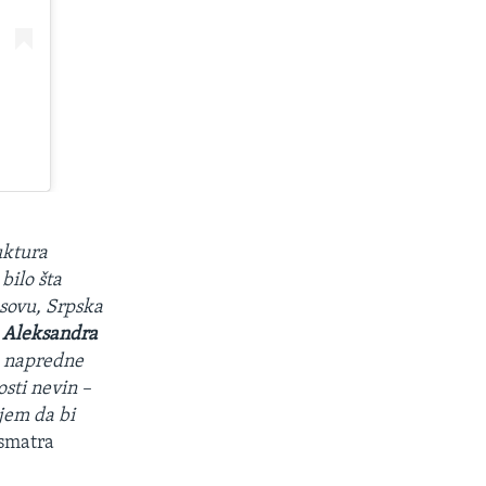
uktura
bilo šta
osovu, Srpska
a
Aleksandra
ke napredne
sti nevin –
jem da bi
 smatra