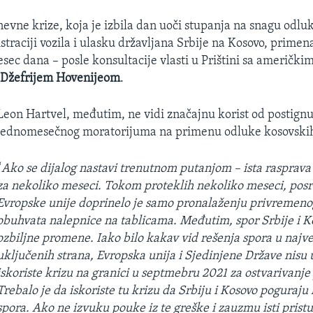
vne krize, koja je izbila dan uoči stupanja na snagu odlu
istraciji vozila i ulasku državljana Srbije na Kosovo, primen
sec dana – posle konsultacije vlasti u Prištini sa američki
m
Džefrijem Hovenijeom
.
Leon Hartvel, međutim, ne vidi značajnu korist od postign
jednomesečnog moratorijuma na primenu odluke kosovskih 
“
Ako se dijalog nastavi trenutnom putanjom – ista rasprava 
za nekoliko meseci. Tokom proteklih nekoliko meseci, pos
Evropske unije doprinelo je samo pronalaženju privremeno
obuhvata nalepnice na tablicama. Međutim, spor Srbije i K
ozbiljne promene. Iako bilo kakav vid rešenja spora u najve
uključenih strana, Evropska unija i Sjedinjene Države nisu 
iskoriste krizu na granici u septmebru 2021 za ostvarivanj
Trebalo je da iskoriste tu krizu da Srbiju i Kosovo poguraju
spora. Ako ne izvuku pouke iz te greške i zauzmu isti prist