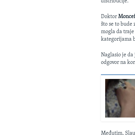
distribucije.
Doktor
Moncef
što se to bude
mogla da traje
kategorijama b
Naglasio je da
odgovor na kor
Međutim, Slaui