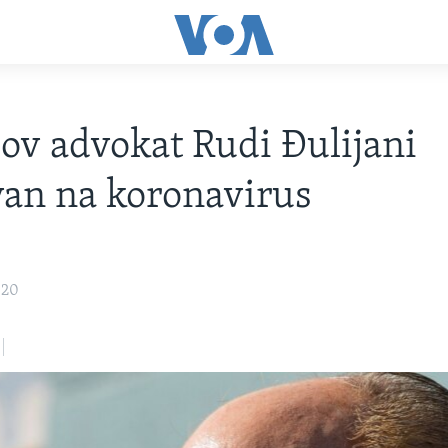
v advokat Rudi Đulijani
van na koronavirus
020