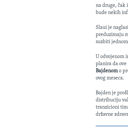
na druge, čak 
bude nekih inf
Slaui je naglas
preduzimaju me
suzbiti jednom
U odvojenom in
planira da ov
Bajdenom
o pr
ovog meseca.
Bajden je proš
distribuciju va
tranzicioni tim
državne zdravs