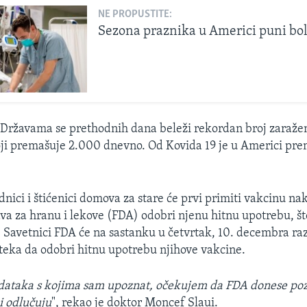
NE PROPUSTITE:
Sezona praznika u Americi puni bo
Državama se prethodnih dana beleži rekordan broj zaražen
ji premašuje 2.000 dnevno. Od Kovida 19 je u Americi pre
nici i štićenici domova za stare će prvi primiti vakcinu na
a za hranu i lekove (FDA) odobri njenu hitnu upotrebu, št
e. Savetnici FDA će na sastanku u četvrtak, 10. decembra ra
nteka da odobri hitnu upotrebu njihove vakcine.
dataka s kojima sam upoznat, očekujem da FDA donese poz
i odlučuju
", rekao je doktor Moncef Slaui.