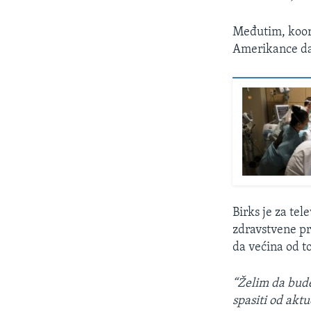
Međutim, koor
Amerikance da
Birks je za te
zdravstvene pr
da većina od t
“Želim da bude
spasiti od akt