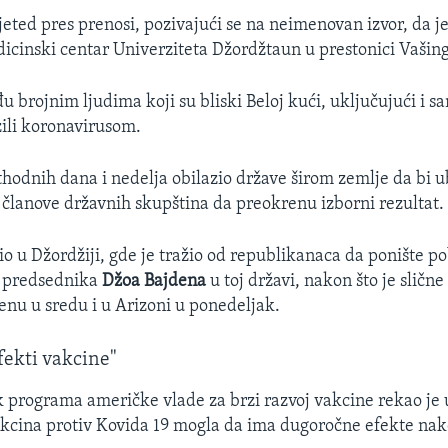
jeted pres prenosi, pozivajući se na neimenovan izvor, da je
icinski centar Univerziteta Džordžtaun u prestonici Vašin
đu brojnim ljudima koji su bliski Beloj kući, uključujući i
zili koronavirusom.
ethodnih dana i nedelja obilazio države širom zemlje da bi 
članove državnih skupština da preokrenu izborni rezultat.
bio u Džordžiji, gde je tražio od republikanaca da ponište 
 predsednika
Džoa Bajdena
u toj državi, nakon što je sličn
enu u sredu i u Arizoni u ponedeljak.
fekti vakcine"
k programa američke vlade za brzi razvoj vakcine rekao je 
akcina protiv Kovida 19 mogla da ima dugoročne efekte na