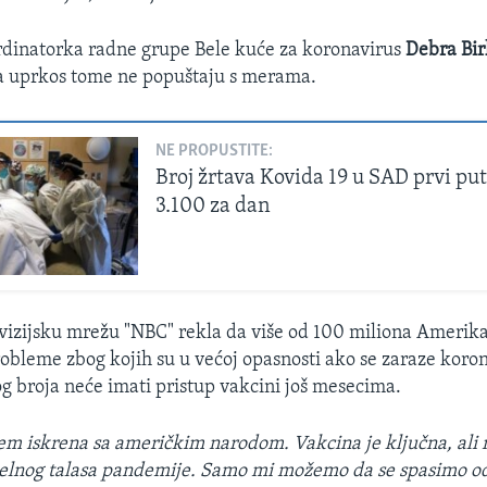
dinatorka radne grupe Bele kuće za koronavirus
Debra Bi
 uprkos tome ne popuštaju s merama.
NE PROPUSTITE:
Broj žrtava Kovida 19 u SAD prvi pu
3.100 za dan
levizijsku mrežu "NBC" rekla da više od 100 miliona Ameri
obleme zbog kojih su u većoj opasnosti ako se zaraze koro
og broja neće imati pristup vakcini još mesecima.
m iskrena sa američkim narodom. Vakcina je ključna, ali 
uelnog talasa pandemije. Samo mi možemo da se spasimo od 