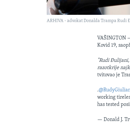
ARHIVA - advokat Donalda Trampa Rudi Đ
VAŠINGTON
Kovid 19, saop
"Rudi Đulijani,
razotkrije najk
tvitovao je Tr
.
@RudyGiulian
working tireles
has tested posi
— Donald J. 