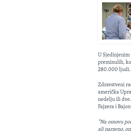
U Sjedinjenim 
preminulih, ko
280.000 ljudi.
Zdravstveni rad
američka Uprav
nedelju ili dv
Fajzera i Bajo
“Na osnovu po
ali naravno, on