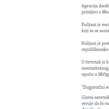
Agencija Asoši
primljen u Med
Đulijani je me
koji su se zara
Đulijani je pr
republikanske 
U četvrtak je 
novoizabranog
uputio u Mičig
"Dugoročni e
Glavni savetni
veruje da bi v