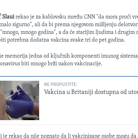
 Slaui
rekao je za kablovsku mrežu CNN "da mora proći v
 znalo sigurno", ali da bi prema njegovom mišljenju delotvo
 "mnogo, mnogo godina", a da će starijim ljudima i drugim 
iti potrebna dodatna vakcina svake tri do pet godina.
 je memorija jedna od ključnih komponenti imunog sistema 
onavirus biti mnogo brži nakon vakcinacije.
NE PROPUSTITE:
Vakcina u Britaniji dostupna od uto
 je rekao da nije poznato da li vakcinisane osobe mogu da