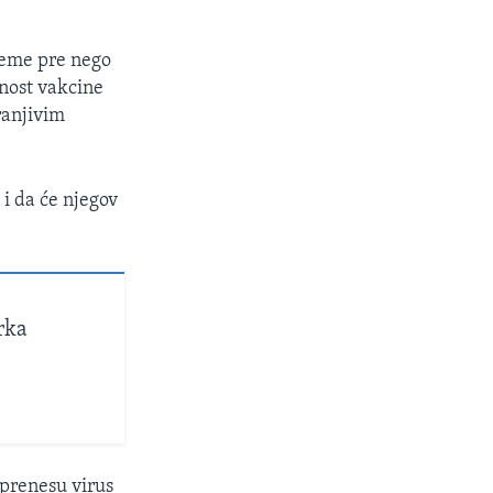
reme pre nego
rnost vakcine
ranjivim
i da će njegov
rka
 prenesu virus