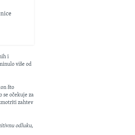
lnice
ih i
minulo više od
kon što
o se očekuje za
zmotriti zahtev
itivnu odluku,