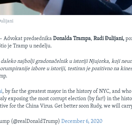
ulijani
 —
Advokat predsednika
Donalda Trampa
,
Rudi Đulijani,
poz
štio je Tramp u nedelju.
 daleko najbolji gradonačelnik u istoriji Njujorka, koji ne
orumpiranije izbore u istoriji, testiran je pozitivno na kines
amp.
i
, by far the greatest mayor in the history of NYC, and wh
sly exposing the most corrupt election (by far!) in the hist
tive for the China Virus. Get better soon Rudy, we will carry
Trump (@realDonaldTrump)
December 6, 2020