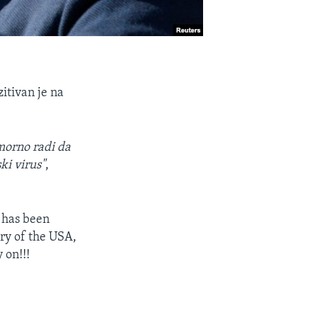
itivan je na
umorno radi da
ki virus"
,
o has been
ory of the USA,
 on!!!