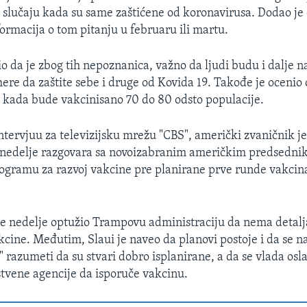
i slučaju kada su same zaštićene od koronavirusa. Dodao je
ormacija o tom pitanju u februaru ili martu.
io da je zbog tih nepoznanica, važno da ljudi budu i dalje n
re da zaštite sebe i druge od Kovida 19. Takođe je ocenio d
 kada bude vakcinisano 70 do 80 odsto populacije.
tervjuu za televizijsku mrežu "CBS", američki zvaničnik j
e nedelje razgovara sa novoizabranim američkim predsedn
ogramu za razvoj vakcine pre planirane prve runde vakcina
le nedelje optužio Trampovu administraciju da nema detalj
kcine. Međutim, Slaui je naveo da planovi postoje i da se n
" razumeti da su stvari dobro isplanirane, a da se vlada osl
tvene agencije da isporuče vakcinu.