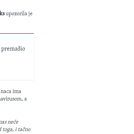
rks
upozorila je
t premašio
kanaca ima
navirusom, a
nas neće
toga, i tačno