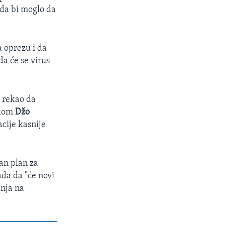
 da bi moglo da
a oprezu i da
a će se virus
e rekao da
ikom
Džo
cije kasnije
an plan za
ada da "će novi
anja na