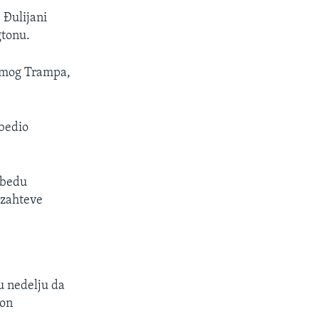
 Đulijani
gtonu.
 samog Trampa,
ubedio
pobedu
e zahteve
u nedelju da
kon