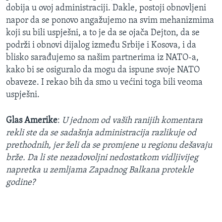
dobija u ovoj administraciji. Dakle, postoji obnovljeni
napor da se ponovo angažujemo na svim mehanizmima
koji su bili uspješni, a to je da se ojača Dejton, da se
podrži i obnovi dijalog između Srbije i Kosova, i da
blisko sarađujemo sa našim partnerima iz NATO-a,
kako bi se osiguralo da mogu da ispune svoje NATO
obaveze. I rekao bih da smo u većini toga bili veoma
uspješni.
Glas Amerike
:
U jednom od vaših ranijih komentara
rekli ste da se sadašnja administracija razlikuje od
prethodnih, jer želi da se promjene u regionu dešavaju
brže. Da li ste nezadovoljni nedostatkom vidljivijeg
napretka u zemljama Zapadnog Balkana protekle
godine?