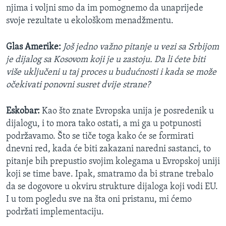
njima i voljni smo da im pomognemo da unaprijede
svoje rezultate u ekološkom menadžmentu.
Glas Amerike:
Još jedno važno pitanje u vezi sa Srbijom
je dijalog sa Kosovom koji je u zastoju. Da li ćete biti
više uključeni u taj proces u budućnosti i kada se može
očekivati ponovni susret dvije strane?
Eskobar:
Kao što znate Evropska unija je posredenik u
dijalogu, i to mora tako ostati, a mi ga u potpunosti
podržavamo. Što se tiče toga kako će se formirati
dnevni red, kada će biti zakazani naredni sastanci, to
pitanje bih prepustio svojim kolegama u Evropskoj uniji
koji se time bave. Ipak, smatramo da bi strane trebalo
da se dogovore u okviru strukture dijaloga koji vodi EU.
I u tom pogledu sve na šta oni pristanu, mi ćemo
podržati implementaciju.