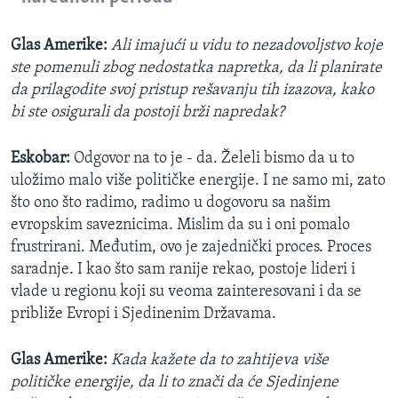
Glas Amerike:
Ali imajući u vidu to nezadovoljstvo koje
ste pomenuli zbog nedostatka napretka, da li planirate
da prilagodite svoj pristup rešavanju tih izazova, kako
bi ste osigurali da postoji brži napredak?
Eskobar:
Odgovor na to je - da. Želeli bismo da u to
uložimo malo više političke energije. I ne samo mi, zato
što ono što radimo, radimo u dogovoru sa našim
evropskim saveznicima. Mislim da su i oni pomalo
frustrirani.
Međutim, ovo je zajednički proces. Proces
saradnje. I kao što sam ranije rekao, postoje lideri i
vlade u regionu koji su veoma zainteresovani i da se
približe Evropi i Sjedinenim Državama.
Glas Amerike:
Kada kažete da to zahtijeva više
političke energije, da li to znači da će Sjedinjene