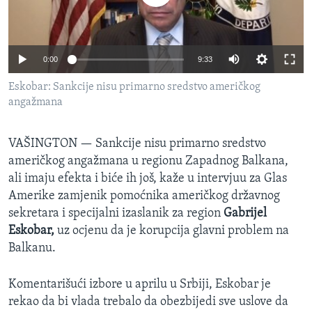
SPORT
INTERVJU
0:00
9:33
Eskobar: Sankcije nisu primarno sredstvo američkog
angažmana
VAŠINGTON —
Sankcije nisu primarno sredstvo
američkog angažmana u regionu Zapadnog Balkana,
ali imaju efekta i biće ih još, kaže u intervjuu za Glas
Amerike zamjenik pomoćnika američkog državnog
sekretara i specijalni izaslanik za region
Gabrijel
Eskobar,
uz ocjenu da je korupcija glavni problem na
Balkanu.
Komentarišući izbore u aprilu u Srbiji, Eskobar je
rekao da bi vlada trebalo da obezbijedi sve uslove da