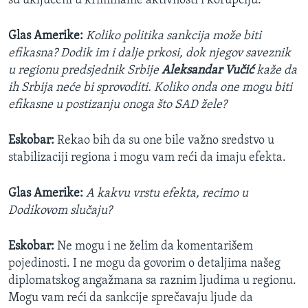
su uključeni u kriminalne aktivnosti i korupciju.
Glas Amerike:
Koliko politika sankcija može biti
efikasna? Dodik im i dalje prkosi, dok njegov saveznik
u regionu predsjednik Srbije
Aleksandar Vučić
kaže da
ih Srbija neće bi sprovoditi. Koliko onda one mogu biti
efikasne u postizanju onoga što SAD žele?
Eskobar:
Rekao bih da su one bile važno sredstvo u
stabilizaciji regiona i mogu vam reći da imaju efekta.
Glas Amerike:
A kakvu vrstu efekta, recimo u
Dodikovom slučaju?
Eskobar:
Ne mogu i ne želim da komentarišem
pojedinosti. I ne mogu da govorim o detaljima našeg
diplomatskog angažmana sa raznim ljudima u regionu.
Mogu vam reći da sankcije sprečavaju ljude da