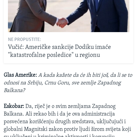
NE PROPUSTITE:
Vučić: Američke sankcije Dodiku imaće
"katastrofalne posledice" u regionu
Glas Amerike:
A kada kažete da će ih biti još, da li se to
odnosi na Srbiju, Crnu Goru, sve zemlje Zapadnog
Balkana?
Eskobar:
Da, riječ je o svim zemljama Zapadnog
Balkana. Ali rekao bih i da je ova administracija
posvećena korišćenju drugih sredstava, uključujući i
globalni Magnitski zakon protiv ljudi širom svijeta koji