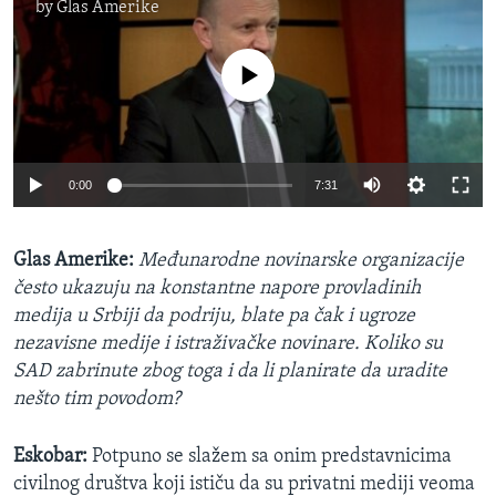
by
Glas Amerike
No media source currently available
0:00
7:31
Glas Amerike:
Međunarodne novinarske organizacije
često ukazuju na konstantne napore provladinih
medija u Srbiji da podriju, blate pa čak i ugroze
nezavisne medije i istraživačke novinare. Koliko su
SAD zabrinute zbog toga i da li planirate da uradite
nešto tim povodom?
Eskobar:
Potpuno se slažem sa onim predstavnicima
civilnog društva koji ističu da su privatni mediji veoma