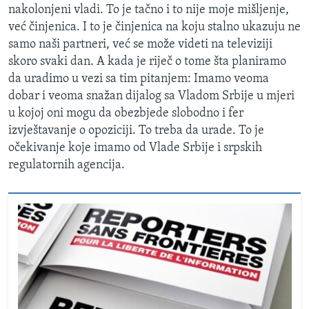
nakolonjeni vladi. To je tačno i to nije moje mišljenje,
već činjenica. I to je činjenica na koju stalno ukazuju ne
samo naši partneri, već se može videti na televiziji
skoro svaki dan. A kada je riječ o tome šta planiramo
da uradimo u vezi sa tim pitanjem: Imamo veoma
dobar i veoma snažan dijalog sa Vladom Srbije u mjeri
u kojoj oni mogu da obezbjede slobodno i fer
izvještavanje o opoziciji. To treba da urade. To je
očekivanje koje imamo od Vlade Srbije i srpskih
regulatornih agencija.