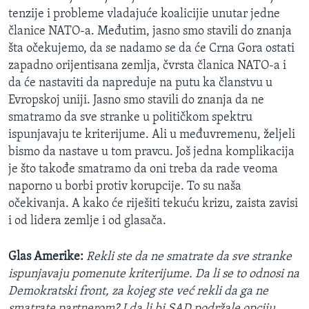
tenzije i probleme vladajuće koalicijie unutar jedne
članice NATO-a. Međutim, jasno smo stavili do znanja
šta očekujemo, da se nadamo se da će Crna Gora ostati
zapadno orijentisana zemlja, čvrsta članica NATO-a i
da će nastaviti da napreduje na putu ka članstvu u
Evropskoj uniji. Jasno smo stavili do znanja da ne
smatramo da sve stranke u političkom spektru
ispunjavaju te kriterijume. Ali u međuvremenu, željeli
bismo da nastave u tom pravcu. Još jedna komplikacija
je što takođe smatramo da oni treba da rade veoma
naporno u borbi protiv korupcije. To su naša
očekivanja. A kako će riješiti tekuću krizu, zaista zavisi
i od lidera zemlje i od glasača.
Glas Amerike:
Rekli ste da ne smatrate da sve stranke
ispunjavaju pomenute kriterijume. Da li se to odnosi na
Demokratski front, za kojeg ste već rekli da ga ne
smatrate partnerom? I da li bi SAD podržale opciju