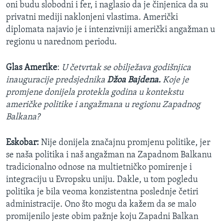
oni budu slobodni i fer, i naglasio da je činjenica da su
privatni mediji naklonjeni vlastima. Američki
diplomata najavio je i intenzivniji američki angažman u
regionu u narednom periodu.
Glas Amerike
:
U četvrtak se obilježava godišnjica
inauguracije predsjednika
Džoa Bajdena.
Koje je
promjene donijela protekla godina u kontekstu
američke politike i angažmana u regionu Zapadnog
Balkana?
Eskobar:
Nije donijela značajnu promjenu politike, jer
se naša politika i naš angažman na Zapadnom Balkanu
tradicionalno odnose na multietničko pomirenje i
integraciju u Evropsku uniju. Dakle, u tom pogledu
politika je bila veoma konzistentna poslednje četiri
administracije. Ono što mogu da kažem da se malo
promijenilo jeste obim pažnje koju Zapadni Balkan