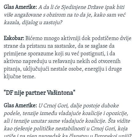
Glas Amerike:
A da li će Sjedinjene Države ipak biti
više angažovane s obzirom na to da je, kako sam već
kazala, dijalog u zastoju?
Eskobar:
Bićemo mnogo aktivniji dok podstičemo dvije
strane da pristanu na sastanke, da se saglase da
primijene sporazume koji su već postignuti, i da
aktivno napreduju u rešavanju nekih od otvorenih
pitanja, uključujući nestale osobe, energiju i druge
ključne teme.
"DF nije partner Vašintona"
Glas Amerike:
U Crnoj Gori, dalje postoje duboke
podele, tenzije između vladajuće koalicije i opozicije,
ali i tenzije unutar same vladajuće koalicije. Šta vidite
kao rješenje političke nestabilnosti u Crnoj Gori, koja
utiče i na njen napredak ka članstvu u Evropskoj uniji?