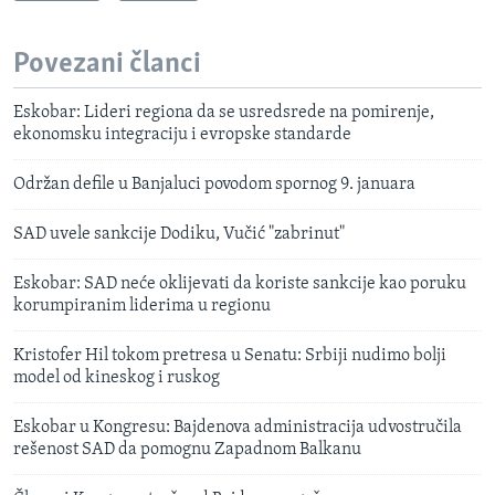
Povezani članci
Eskobar: Lideri regiona da se usredsrede na pomirenje,
ekonomsku integraciju i evropske standarde
Održan defile u Banjaluci povodom spornog 9. januara
SAD uvele sankcije Dodiku, Vučić "zabrinut"
Eskobar: SAD neće oklijevati da koriste sankcije kao poruku
korumpiranim liderima u regionu
Kristofer Hil tokom pretresa u Senatu: Srbiji nudimo bolji
model od kineskog i ruskog
Eskobar u Kongresu: Bajdenova administracija udvostručila
rešenost SAD da pomognu Zapadnom Balkanu