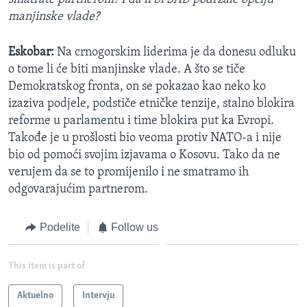
manjinske vlade?
Eskobar:
Na crnogorskim liderima je da donesu odluku
o tome li će biti manjinske vlade. A što se tiče
Demokratskog fronta, on se pokazao kao neko ko
izaziva podjele, podstiče etničke tenzije, stalno blokira
reforme u parlamentu i time blokira put ka Evropi.
Takođe je u prošlosti bio veoma protiv NATO-a i nije
bio od pomoći svojim izjavama o Kosovu. Tako da ne
verujem da se to promijenilo i ne smatramo ih
odgovarajućim partnerom.
Podelite
Follow us
This item is part of
Aktuelno
Intervju