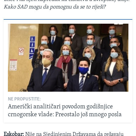
Kako SAD mogu da pomognu da se to riješi?
NE PROPUSTITE:
Američki analitičari povodom godišnjice
crnogorske vlade: Preostalo još mnogo posla
Eskobar:
Nije na Sjedinjenim Državama da rešavaju