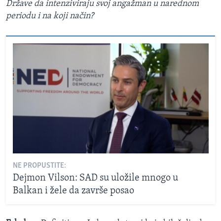
Države da intenziviraju svoj angažman u narednom
periodu i na koji način?
NE PROPUSTITE:
Dejmon Vilson: SAD su uložile mnogo u
Balkan i žele da završe posao