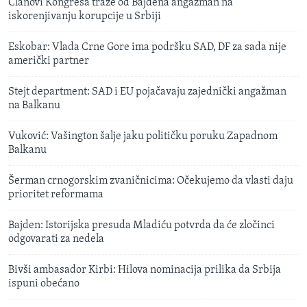
Članovi Kongresa traže od Bajdena angažman na
iskorenjivanju korupcije u Srbiji
Eskobar: Vlada Crne Gore ima podršku SAD, DF za sada nije
američki partner
Stejt department: SAD i EU pojačavaju zajednički angažman
na Balkanu
Vuković: Vašington šalje jaku političku poruku Zapadnom
Balkanu
Šerman crnogorskim zvaničnicima: Očekujemo da vlasti daju
prioritet reformama
Bajden: Istorijska presuda Mladiću potvrda da će zločinci
odgovarati za nedela
Bivši ambasador Kirbi: Hilova nominacija prilika da Srbija
ispuni obećano