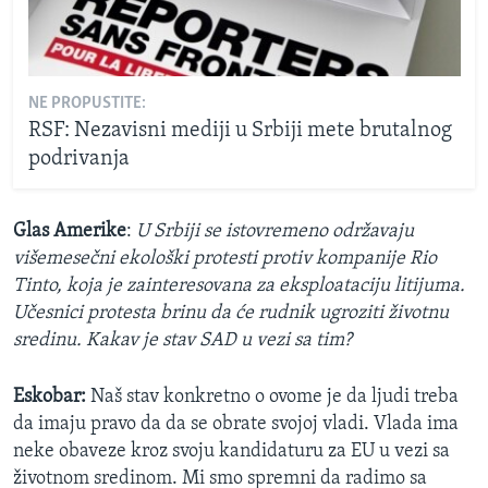
NE PROPUSTITE:
RSF: Nezavisni mediji u Srbiji mete brutalnog
podrivanja
Glas Amerike
:
U Srbiji se istovremeno održavaju
višemesečni ekološki protesti protiv kompanije Rio
Tinto, koja je zainteresovana za eksploataciju litijuma.
Učesnici protesta brinu da će rudnik ugroziti životnu
sredinu. Kakav je stav SAD u vezi sa tim?
Eskobar:
Naš stav konkretno o ovome je da ljudi treba
da imaju pravo da da se obrate svojoj vladi. Vlada ima
neke obaveze kroz svoju kandidaturu za EU u vezi sa
životnom sredinom. Mi smo spremni da radimo sa