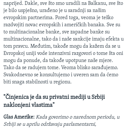
naprijed. Dakle, sve što smo uradili na Balkanu, sve što
je bilo uspješno, urađeno je u saradnji sa našim
evropskim partnerima. Pored toga, veoma je teško
razdvojiti novac evropskih i američkih banaka. Sve su
to multinacionalne banke, sve zapadne banke su
multinacionalne, tako da i naše sankcije imaju efekta u
tom pravcu. Međutim, takođe mogu da kažem da se u
Evropskoj uniji vode intenzivni razgovori o tome šta oni
mogu da ponude, da takođe upotpune naše mjere.
Tako da se radujem tome. Veoma blisko sarađujemo.
Svakodnevno se konsultujemo i uveren sam da ćemo
biti snaga stabilnosti u regionu.
"Činjenica je da su privatni mediji u Srbiji
naklonjeni vlastima"
Glas Amerike:
Kada govorimo o narednom periodu, u
Srbiji se u aprilu održavaju parlamentarni,