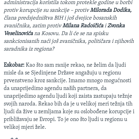
administracija koristila tokom protekle godine u borbi
protiv korupcije su sankcije – protiv
Milorada Dodika,
člana predsjedništva BIH i još dvojice bosanskih
zvaničnika, zatim protiv
Milana Radoičića
i
Zvonka
Veselinovića
na Kosovu. Da li će se na spisku
sankcionisanih naći još zvaničnika, političara i njihovih
saradnika iz regiona?
Eskobar:
Kao što sam ranije rekao, ne želim da ljudi
misle da se Sjedinjene Države angažuju u regionu
prvenstveno kroz sankcije. Imamo mnogo mogućnosti
da unaprijedimo agendu naših partnera, da
unaprijedimo agendu ljudi koji zaista zastupaju težnje
svojih naroda. Rekao bih da je u velikoj meri težnja tih
ljudi da žive u zemljama koje su oslobođene korupcije i
približavaju se Evropi. To je ono što ljudi u regionu u
velikoj mjeri žele.