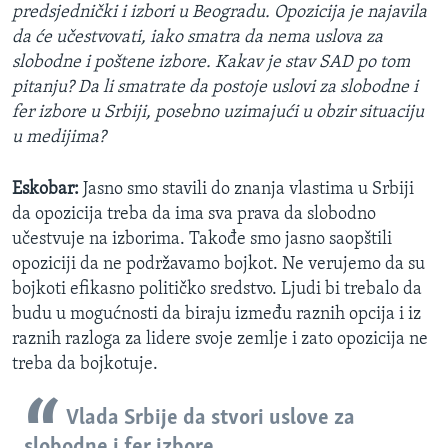
predsjednički i izbori u Beogradu. Opozicija je najavila
da će učestvovati, iako smatra da nema uslova za
slobodne i poštene izbore. Kakav je stav SAD po tom
pitanju? Da li smatrate da postoje uslovi za slobodne i
fer izbore u Srbiji, posebno uzimajući u obzir situaciju
u medijima?
Eskobar:
Jasno smo stavili do znanja vlastima u Srbiji
da opozicija treba da ima sva prava da slobodno
učestvuje na izborima. Takođe smo jasno saopštili
opoziciji da ne podržavamo bojkot. Ne verujemo da su
bojkoti efikasno političko sredstvo. Ljudi bi trebalo da
budu u mogućnosti da biraju između raznih opcija i iz
raznih razloga za lidere svoje zemlje i zato opozicija ne
treba da bojkotuje.
Vlada Srbije da stvori uslove za
slobodne i fer izbore