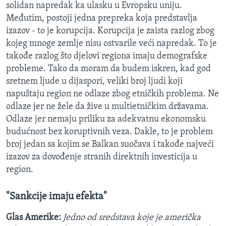
solidan napredak ka ulasku u Evropsku uniju.
Međutim, postoji jedna prepreka koja predstavlja
izazov - to je korupcija. Korupcija je zaista razlog zbog
kojeg mnoge zemlje nisu ostvarile veći napredak. To je
takođe razlog što djelovi regiona imaju demografske
probleme. Tako da moram da budem iskren, kad god
sretnem ljude u dijaspori, veliki broj ljudi koji
napuštaju region ne odlaze zbog etničkih problema. Ne
odlaze jer ne žele da žive u multietničkim državama.
Odlaze jer nemaju priliku za adekvatnu ekonomsku
budućnost bez koruptivnih veza. Dakle, to je problem
broj jedan sa kojim se Balkan suočava i takođe najveći
izazov za dovođenje stranih direktnih investicija u
region.
"Sankcije imaju efekta"
Glas Amerike:
Jedno od sredstava koje je američka