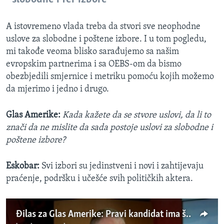
A istovremeno vlada treba da stvori sve neophodne
uslove za slobodne i poštene izbore. I u tom pogledu,
mi takođe veoma blisko sarađujemo sa našim
evropskim partnerima i sa OEBS-om da bismo
obezbjedili smjernice i metriku pomoću kojih možemo
da mjerimo i jedno i drugo.
Glas Amerike:
Kada kažete da se stvore uslovi, da li to
znači da ne mislite da sada postoje uslovi za slobodne i
poštene izbore?
Eskobar:
Svi izbori su jedinstveni i novi i zahtijevaju
praćenje, podršku i učešće svih političkih aktera.
Đilas za Glas Amerike: Pravi kandidat ima šanse da pobedi Vučića