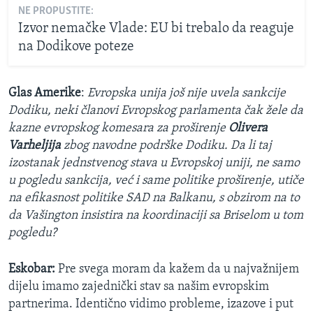
NE PROPUSTITE:
Izvor nemačke Vlade: EU bi trebalo da reaguje
na Dodikove poteze
Glas Amerike
:
Evropska unija još nije uvela sankcije
Dodiku, neki članovi Evropskog parlamenta čak žele da
kazne evropskog komesara za proširenje
Olivera
Varheljija
zbog navodne podrške Dodiku. Da li taj
izostanak jednstvenog stava u Evropskoj uniji, ne samo
u pogledu sankcija, već i same politike proširenje, utiče
na efikasnost politike SAD na Balkanu, s obzirom na to
da Vašington insistira na koordinaciji sa Briselom u tom
pogledu?
Eskobar:
Pre svega moram da kažem da u najvažnijem
dijelu imamo zajednički stav sa našim evropskim
partnerima. Identično vidimo probleme, izazove i put