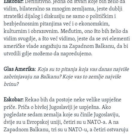
Eskobar:
Definitivno. Jedna od stvari koje bih želio da
vidim, bilateralno sa mnogim zemljama, jeste dublji
strateški dijalog i diskusiju ne samo o političkim i
bezbjednosnim pitanjima već i o ekonomskim,
kulturnim i obrazovnim. Međutim, ono što bih želio da
vidim svugdje, a što već vidimo, jeste da se svi elementi
američke vlade angažuju na Zapadnom Balkanu, da bi
utvrdili gdje možemo da napredujemo.
Glas Amerika
:
Koja su to pitanja koja vas danas najviše
zabrinjavaju na Balkanu? Koje vas to zemlje najviše
brinu?
Eskobar:
Rekao bih da postoje neke velike uspješne
priče. Priča o bivšoj Jugoslaviji je uspješna. Ako
pogledate sedam zemalja koje su činile Jugoslaviju,
dvije su u Evropskoj uniji, četiri su u NATO-a. A na
Zapadnom Balkanu, tri su u NATO-u, a četiri ostvaruju