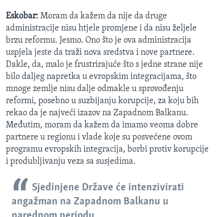
Eskobar:
Moram da kažem da nije da druge
administracije nisu htjele promjene i da nisu željele
brzu reformu. Jesmo. Ono što je ova administracija
uspjela jeste da traži nova sredstva i nove partnere.
Dakle, da, malo je frustrirajuće što s jedne strane nije
bilo daljeg napretka u evropskim integracijama, što
mnoge zemlje nisu dalje odmakle u sprovođenju
reformi, posebno u suzbijanju korupcije, za koju bih
rekao da je najveći izazov na Zapadnom Balkanu.
Međutim, moram da kažem da imamo veoma dobre
partnere u regionu i vlade koje su posvećene ovom
programu evropskih integracija, borbi protiv korupcije
i produbljivanju veza sa susjedima.
Sjedinjene Države će intenzivirati
angažman na Zapadnom Balkanu u
narednom periodu