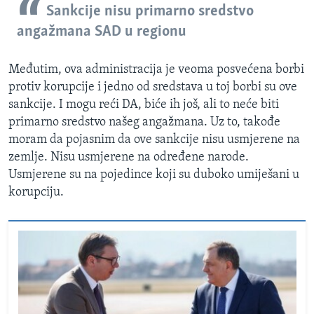
Sankcije nisu primarno sredstvo
angažmana SAD u regionu
Međutim, ova administracija je veoma posvećena borbi
protiv korupcije i jedno od sredstava u toj borbi su ove
sankcije. I mogu reći DA, biće ih još, ali to neće biti
primarno sredstvo našeg angažmana. Uz to, takođe
moram da pojasnim da ove sankcije nisu usmjerene na
zemlje. Nisu usmjerene na određene narode.
Usmjerene su na pojedince koji su duboko umiješani u
korupciju.