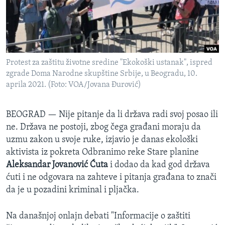
SPORT
INTERVJU
Protest za zaštitu životne sredine "Ekokoški ustanak", ispred
zgrade Doma Narodne skupštine Srbije, u Beogradu, 10.
aprila 2021. (Foto: VOA/Jovana Đurović)
BEOGRAD —
Nije pitanje da li država radi svoj posao ili
ne. Država ne postoji, zbog čega građani moraju da
uzmu zakon u svoje ruke, izjavio je danas ekološki
aktivista iz pokreta Odbranimo reke Stare planine
Aleksandar Jovanović Ćuta
i dodao da kad god država
ćuti i ne odgovara na zahteve i pitanja građana to znači
da je u pozadini kriminal i pljačka.
Na današnjoj onlajn debati "Informacije o zaštiti