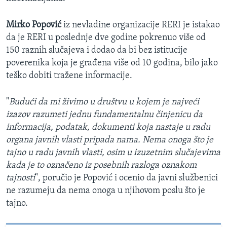
Mirko Popović
iz nevladine organizacije RERI je istakao
da je RERI u poslednje dve godine pokrenuo više od
150 raznih slučajeva i dodao da bi bez istitucije
poverenika koja je građena više od 10 godina, bilo jako
teško dobiti tražene informacije.
"
Budući da mi živimo u društvu u kojem je najveći
izazov razumeti jednu fundamentalnu činjenicu da
informacija, podatak, dokumenti koja nastaje u radu
organa javnih vlasti pripada nama. Nema onoga što je
tajno u radu javnih vlasti, osim u izuzetnim slučajevima
kada je to označeno iz posebnih razloga oznakom
tajnosti
", poručio je Popović i ocenio da javni službenici
ne razumeju da nema onoga u njihovom poslu što je
tajno.