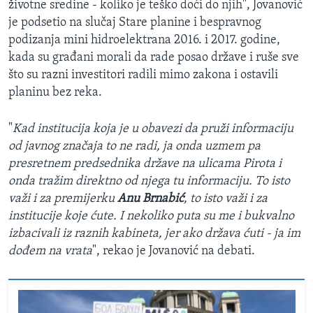
životne sredine - koliko je teško doći do njih", Jovanović
je podsetio na slučaj Stare planine i bespravnog
podizanja mini hidroelektrana 2016. i 2017. godine,
kada su građani morali da rade posao države i ruše sve
što su razni investitori radili mimo zakona i ostavili
planinu bez reka.
"
Kad institucija koja je u obavezi da pruži informaciju
od javnog značaja to ne radi, ja onda uzmem pa
presretnem predsednika države na ulicama Pirota i
onda tražim direktno od njega tu informaciju. To isto
važi i za premijerku
Anu Brnabić
, to isto važi i za
institucije koje ćute. I nekoliko puta su me i bukvalno
izbacivali iz raznih kabineta, jer ako država ćuti - ja im
dođem na vrata
", rekao je Jovanović na debati.