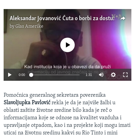
Aleksandar Jovanović Ćuta o borbi za dostupnost informacija iz oblasti ekologije
by
Glas Amerike
No media source currently available
0:00
1:31
Pomoćnica generalnog sekretara poverenika
Slavoljupka Pavlović
rekla je da je najviše žalbi u
oblasti zaštite životne sredine bilo kada je reč o
informacijama koje se odnose na kvalitet vazduha i
upravljanje otpadom, kao i na projekte koji mogu imati
uticaj na životnu sredinu kakvi su Rio Tinto i mini