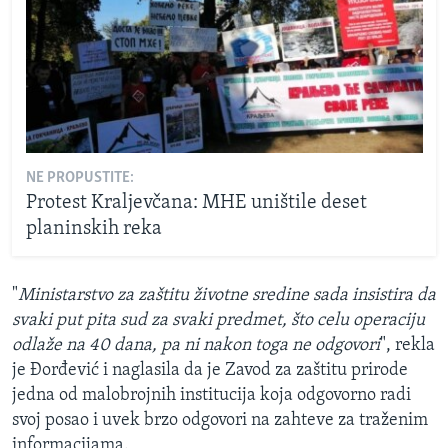
NE PROPUSTITE:
Protest Kraljevčana: MHE uništile deset
planinskih reka
"
Ministarstvo za zaštitu životne sredine sada insistira da
svaki put pita sud za svaki predmet, što celu operaciju
odlaže na 40 dana, pa ni nakon toga ne odgovori
", rekla
je Đorđević i naglasila da je Zavod za zaštitu prirode
jedna od malobrojnih institucija koja odgovorno radi
svoj posao i uvek brzo odgovori na zahteve za traženim
informacijama.