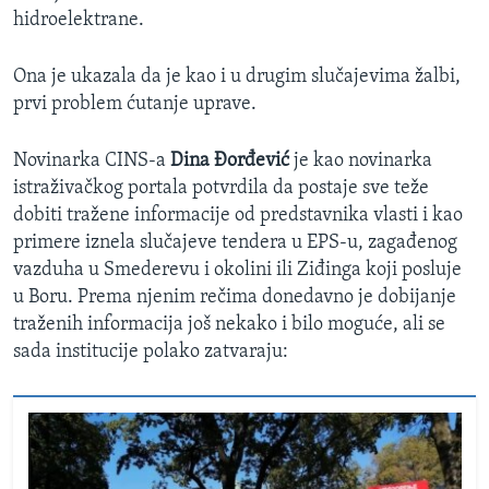
hidroelektrane.
Ona je ukazala da je kao i u drugim slučajevima žalbi,
prvi problem ćutanje uprave.
Novinarka CINS-a
Dina Đorđević
je kao novinarka
istraživačkog portala potvrdila da postaje sve teže
dobiti tražene informacije od predstavnika vlasti i kao
primere iznela slučajeve tendera u EPS-u, zagađenog
vazduha u Smederevu i okolini ili Ziđinga koji posluje
u Boru. Prema njenim rečima donedavno je dobijanje
traženih informacija još nekako i bilo moguće, ali se
sada institucije polako zatvaraju: