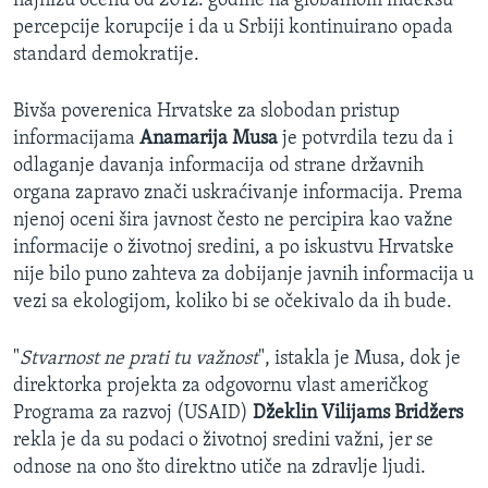
najnižu ocenu od 2012. godine na globalnom indeksu
percepcije korupcije i da u Srbiji kontinuirano opada
standard demokratije.
Bivša poverenica Hrvatske za slobodan pristup
informacijama
Anamarija Musa
je potvrdila tezu da i
odlaganje davanja informacija od strane državnih
organa zapravo znači uskraćivanje informacija. Prema
njenoj oceni šira javnost često ne percipira kao važne
informacije o životnoj sredini, a po iskustvu Hrvatske
nije bilo puno zahteva za dobijanje javnih informacija u
vezi sa ekologijom, koliko bi se očekivalo da ih bude.
"
Stvarnost ne prati tu važnost
", istakla je Musa, dok je
direktorka projekta za odgovornu vlast američkog
Programa za razvoj (USAID)
Džeklin Vilijams Bridžers
rekla je da su podaci o životnoj sredini važni, jer se
odnose na ono što direktno utiče na zdravlje ljudi.