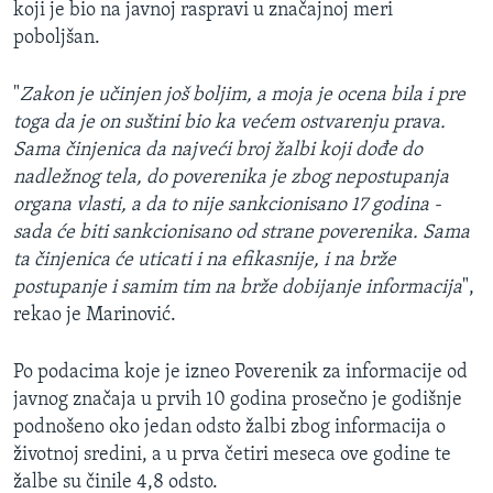
koji je bio na javnoj raspravi u značajnoj meri
poboljšan.
"
Zakon je učinjen još boljim, a moja je ocena bila i pre
toga da je on suštini bio ka većem ostvarenju prava.
Sama činjenica da najveći broj žalbi koji dođe do
nadležnog tela, do poverenika je zbog nepostupanja
organa vlasti, a da to nije sankcionisano 17 godina -
sada će biti sankcionisano od strane poverenika. Sama
ta činjenica će uticati i na efikasnije, i na brže
postupanje i samim tim na brže dobijanje informacija
",
rekao je Marinović.
Po podacima koje je izneo Poverenik za informacije od
javnog značaja u prvih 10 godina prosečno je godišnje
podnošeno oko jedan odsto žalbi zbog informacija o
životnoj sredini, a u prva četiri meseca ove godine te
žalbe su činile 4,8 odsto.