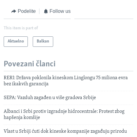
Podelite
Follow us
This item is part of
Aktuelno
Balkan
Povezani članci
RERI: Država poklonila kineskom Linglongu 75 miliona evra
bez ikakvih garancija
SEPA: Vazduh zagađen u više gradova Srbije
Albanci i Srbi protiv izgradnje hidrocentrale: Protest zbog
hapšenja komšije
Vlast u Srbiji ćuti dok kineske kompanije zagađuju prirodu