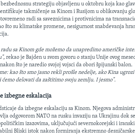
bezbednosnu strategiju objavljenu u oktobru koja kao glav
entifikuje takmičenje sa Kinom i Rusijom u oblikovanju gl
stovremeno radi sa saveznicima i protivnicima na transnac
o što su klimatske promene, nesigurnost snabdevanja hra
cija.
m radu sa Kinom gde možemo da unapredimo američke inter
u"
, rekao je Bajden u svom govoru o stanju Unije ovog mese
akon što je naredio svojoj vojsci da obori špijunski balon.
ome: kao što smo jasno rekli prošle nedelje, ako Kina ugrozi
 ćemo delovati da zaštitimo svoju zemlju. I jesmo".
se izbegne eskalacija
sticaje da izbegne eskalaciju sa Kinom. Njegova administra
avlja odgovorom NATO na rusku invaziju na Ukrajinu dok se
političkim izazovima, uključujući severnokorejski i iransk
abilni Bliski istok nakon formiranja ekstremno desničarske