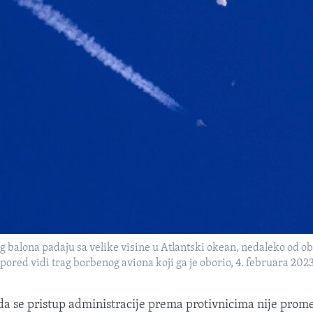
 balona padaju sa velike visine u Atlantski okean, nedaleko od ob
 pored vidi trag borbenog aviona koji ga je oborio, 4. februara 2023
 da se pristup administracije prema protivnicima nije prome