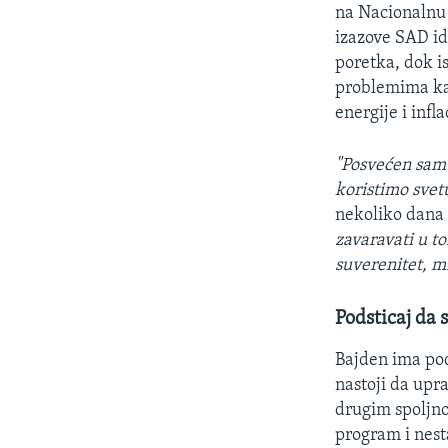
na Nacionalnu 
izazove SAD id
poretka, dok i
problemima ka
energije i infla
"Posvećen sa
koristimo svet
nekoliko dana n
zavaravati u t
suverenitet, mi
Podsticaj da 
Bajden ima pod
nastoji da upr
drugim spoljno
program i nest