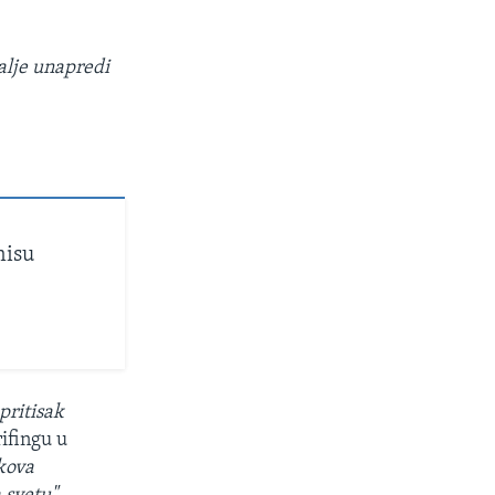
alje unapredi
nisu
pritisak
rifingu u
ikova