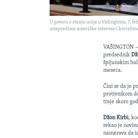
U govoru o stanju unije u Vašingtonu, 7. 
unapredimo američke interese i koristimo
VAŠINGTON
predsednik
Dž
špijunskim bal
meseca.
Čini se da je 
protivnikom do
traje skoro go
Džon Kirbi
, k
rekao je novin
namerava da iz