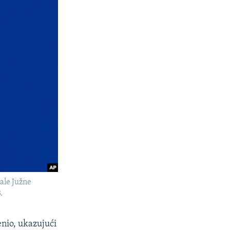
ale Južne
.
nio, ukazujući