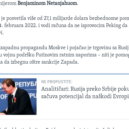
emijerom
Benjaminom Netanjahuom
.
 je posvetila više od 27,1 milijarde dolara bezbednosne pom
4. februara 2022. i vodi računa da ne isprovocira Peking da
i.
tizapadnu propagandu Moskve i pojačao je trgovinu sa Rusijo
u vojnu podršku Putinovim ratnim naporima – niti je pomo
a da izbegnu oštre sankcije Zapada.
NE PROPUSTITE:
Analitičari: Rusija preko Srbije pok
sačuva potencijal da naškodi Evrop