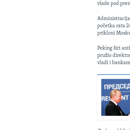
vlade pod pr
Administracija
početka rata 2
prikloni Moskv
Peking širi an
pružio direktn
vladi i bankam