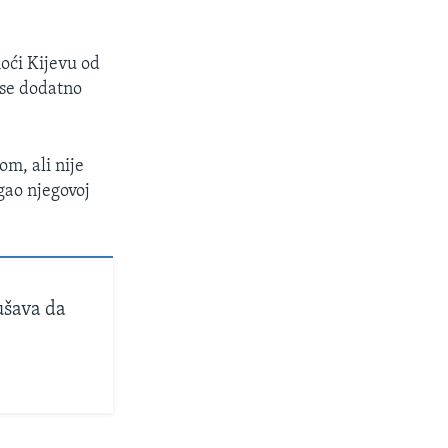
oći Kijevu od
 se dodatno
m, ali nije
gao njegovoj
ušava da
i