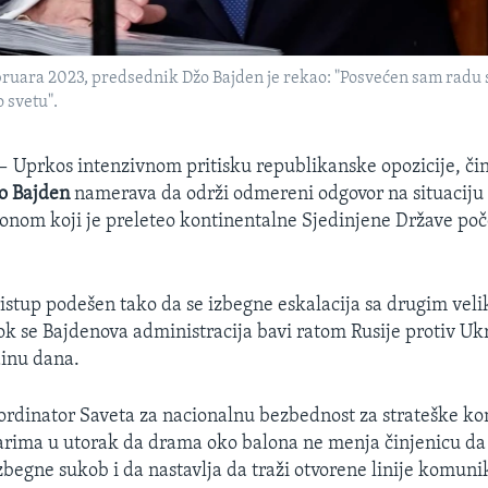
februara 2023, predsednik Džo Bajden je rekao: "Posvećen sam ra
 svetu".
 —
Uprkos intenzivnom pritisku republikanske opozicije, čin
o Bajden
namerava da održi odmereni odgovor na situaciju
onom koji je preleteo kontinentalne Sjedinjene Države po
pristup podešen tako da se izbegne eskalacija sa drugim vel
k se Bajdenova administracija bavi ratom Rusije protiv Ukr
dinu dana.
oordinator Saveta za nacionalnu bezbednost za strateške k
arima u utorak da drama oko balona ne menja činjenicu da
begne sukob i da nastavlja da traži otvorene linije komunik