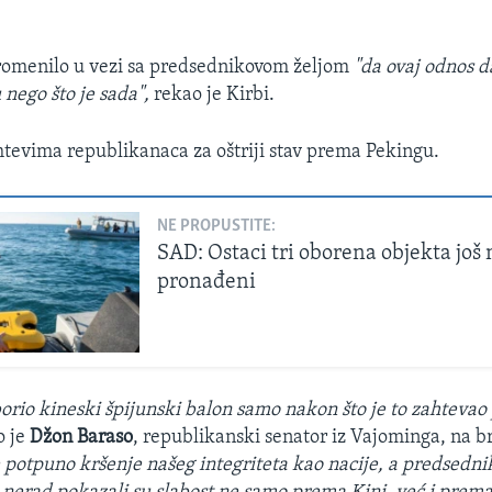
promenilo u vezi sa predsednikovom željom
"da ovaj odnos d
 nego što je sada",
rekao je Kirbi.
tevima republikanaca za oštriji stav prema Pekingu.
NE PROPUSTITE:
SAD: Ostaci tri oborena objekta još 
pronađeni
borio kineski špijunski balon samo nakon što je to zahtevao 
o je
Džon Baraso
, republikanski senator iz Vajominga, na b
e potpuno kršenje našeg integriteta kao nacije, a predsedn