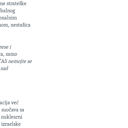
ne strateške
obalnog
ionalnim
nom, nestašica
ese i
ca, samo
"Ali nemojte se
 naš
cija već
 suočava sa
i nuklearni
 izraelske