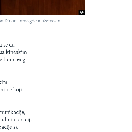
du sa Kinom tamo gde možemo da
i se da
 sa kineskim
četkom ovog
ikim
ajine koji
omunikacije,
 administracija
acije sa