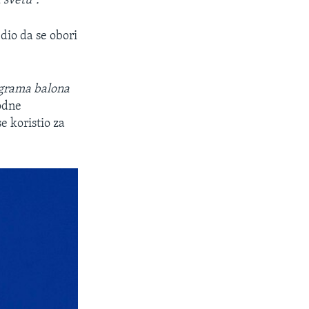
 svetu".
dio da se obori
grama balona
odne
e koristio za