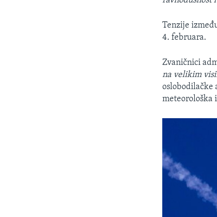
ravnodušnost i
Tenzije između
4. februara.
Zvaničnici adm
na velikim vis
oslobodilačke a
meteorološka i