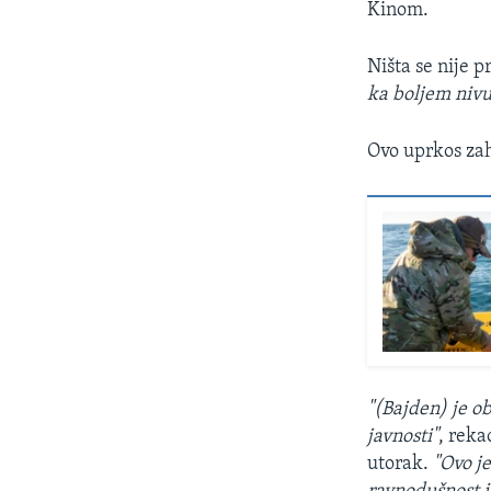
Kinom.
Ništa se nije 
ka boljem nivu
Ovo uprkos zah
"(Bajden) je o
javnosti"
, reka
utorak.
"Ovo j