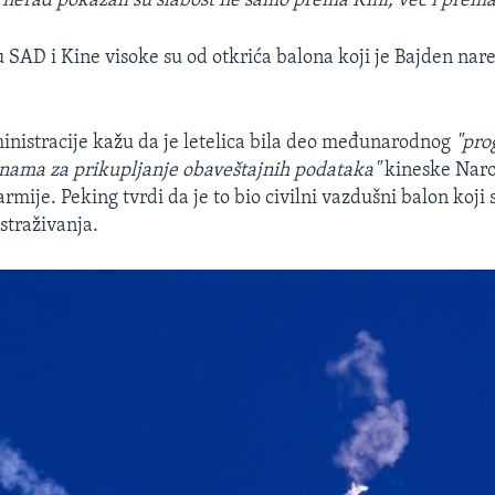
 nerad pokazali su slabost ne samo prema Kini, već i prema
 SAD i Kine visoke su od otkrića balona koji je Bajden nare
inistracije kažu da je letelica bila deo međunarodnog
"pro
inama za prikupljanje obaveštajnih podataka"
kineske Nar
rmije. Peking tvrdi da je to bio civilni vazdušni balon koji s
straživanja.