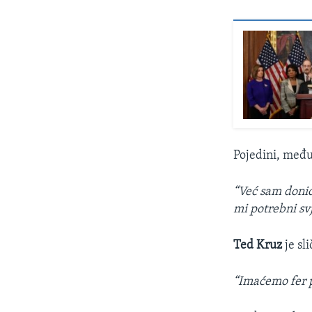
Pojedini, među
“Već sam donio
mi potrebni sv
Ted Kruz
je sl
“Imaćemo fer pr