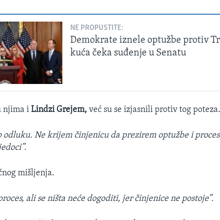
NE PROPUSTITE:
Demokrate iznele optužbe protiv T
kuća čeka suđenje u Senatu
 njima i
Lindzi Grejem,
već su se izjasnili protiv tog poteza
 odluku. Ne krijem činjenicu da prezirem optužbe i proces
jedoci”.
ičnog mišljenja.
oces, ali se ništa neće dogoditi, jer činjenice ne postoje”.