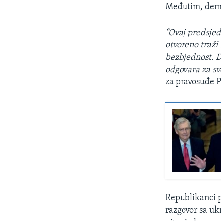
Međutim, demok
“Ovaj predsjedn
otvoreno traži 
bezbjednost. D
odgovara za sv
za pravosuđe P
Republikanci p
razgovor sa u