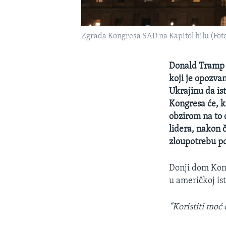
Zgrada Kongresa SAD na Kapitol hilu (Fot
Donald Tramp ć
koji je opozva
Ukrajinu da is
Kongresa će, k
obzirom na to 
lidera, nakon 
zloupotrebu po
Donji dom Kong
u američkoj ist
“Koristiti moć