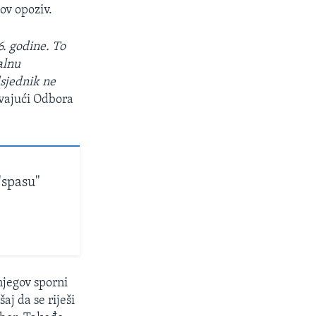
ov opoziv.
6. godine. To
alnu
dsjednik ne
vajući Odbora
"spasu"
njegov sporni
aj da se riješi