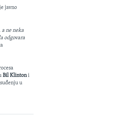
je javno
, a ne neka
 da odgovara
ća
rocesa
su
Bil Klinton
i
 suđenju u