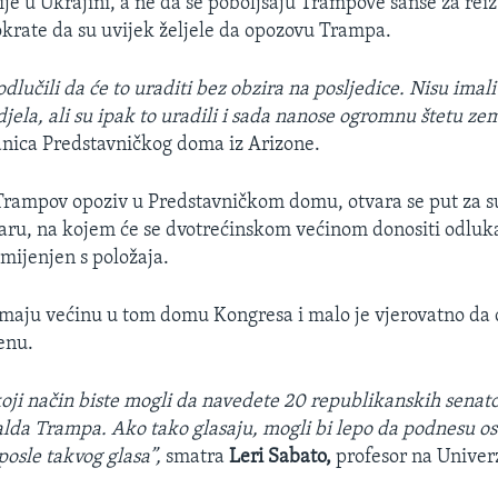
ije u Ukrajini, a ne da se poboljšaju Trampove šanse za rei
rate da su uvijek željele da opozovu Trampa.
dlučili da će to uraditi bez obzira na posljedice. Nisu imali
djela, ali su ipak to uradili i sada nanose ogromnu štetu zem
anica Predstavničkog doma iz Arizone.
Trampov opoziv u Predstavničkom domu, otvara se put za s
aru, na kojem će se dvotrećinskom većinom donositi odluka
smijenjen s položaja.
maju većinu u tom domu Kongresa i malo je vjerovatno da ć
enu.
oji način biste mogli da navedete 20 republikanskih senato
da Trampa. Ako tako glasaju, mogli bi lepo da podnesu os
 posle takvog glasa”,
smatra ​
Leri Sabato,
profesor na Univer