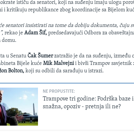
rate ističu da senatori, koji na suđenju imaju ulogu poro
sni i kritikuju republikance zbog koordinacije sa Bijelom k
e senatori insistirati na tome da dobiju dokumenta, čuju s
”,
rekao je ​
Adam Šif,
predsedavajući Odbora za obaveštajna
m domu.
ta u Senatu
Čak Šumer
zatražio je da na suđenju, između o
abineta Bijele kuće
Mik Malvejni
i bivši Trampov savjetnik
žon Bolton,
koji su odbili da sarađuju u istrazi.
NE PROPUSTITE:
Trampove tri godine: Podrška baze i
snažna, opoziv - pretnja ili ne?