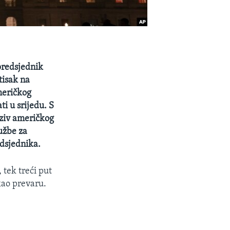
predsjednik
tisak na
meričkog
i u srijedu. S
oziv američkog
užbe za
edsjednika.
 tek treći put
kao prevaru.