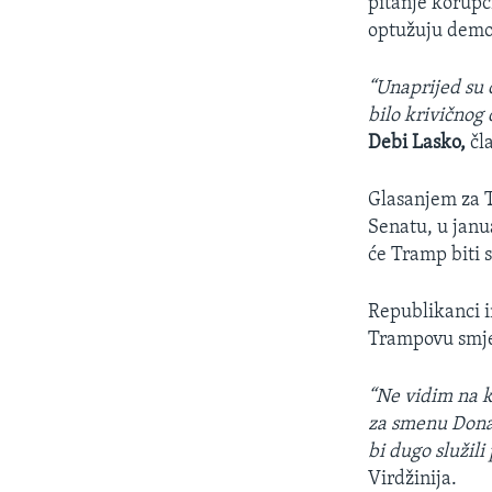
pitanje korupc
optužuju demok
“Unaprijed su o
bilo krivičnog 
Debi Lasko,
čl
Glasanjem za 
Senatu, u janu
će Tramp biti 
Republikanci i
Trampovu smj
“Ne vidim na k
za smenu Donal
bi dugo služili
Virdžinija.