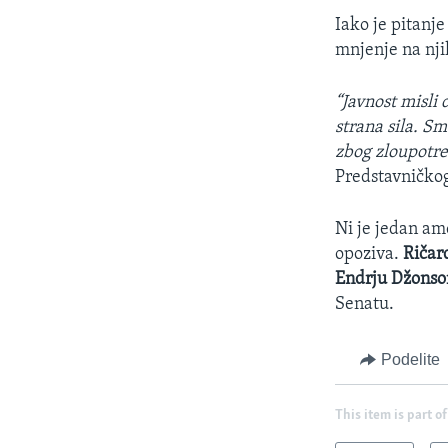
Iako je pitanj
mnjenje na njih
“Javnost misli
strana sila. S
zbog zloupotre
Predstavničko
Ni je jedan am
opoziva.
Ričar
Endrju Džonso
Senatu.
Podelite
This item is part of