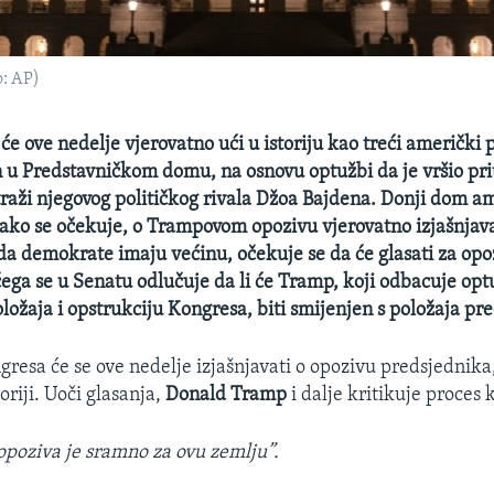
o: AP)
e ove nedelje vjerovatno ući u istoriju kao treći američki 
n u Predstavničkom domu, na osnovu optužbi da je vršio pri
traži njegovog političkog rivala Džoa Bajdena.
Donji dom a
ako se očekuje, o Trampovom opozivu vjerovatno izjašnjavat
da demokrate imaju većinu, očekuje se da će glasati za op
čega se u Senatu odlučuje da li će Tramp, koji odbacuje opt
ložaja i opstrukciju Kongresa, biti smijenjen s položaja pr
resa će se ove nedelje izjašnjavati o opozivu predsjednika,
oriji. Uoči glasanja,
Donald Tramp
i dalje kritikuje proces 
 opoziva je sramno za ovu zemlju”.