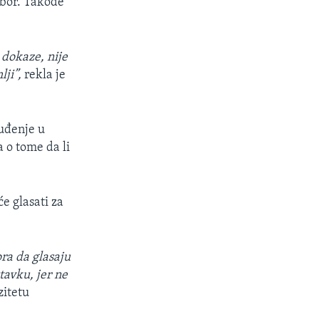
zbor. Takođe
 dokaze, nije
lji”,
rekla je ​
uđenje u
 o tome da li
e glasati za
ra da glasaju
tavku, jer ne
zitetu