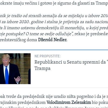
rate imaju većinu i gotovo je sigurno da glasati za Tramp
ik je tražio od stranih zemalja da se miješaju u izbore 201
i za izbore 2020. godine i stalna je prijetnja za našu nacion
a li imamo ustavnu demokratiju ili monarhiju, u kojoj pre
oje postupke? O tome se ovdje odlučuje”,
rekao je predseda
redstavničkog doma ​
Džerold Nedler.
NE PROPUSTITE:
Republikanci u Senatu spremni da 
Trampa
ak tvrde da predsjednik nije uradio ništa pogrešno i da je 
krajinskim predsjednikom
Volodimirom Zelenskim
bio pokuš