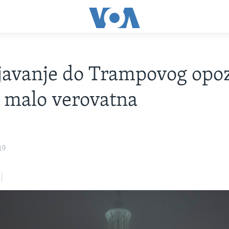
avanje do Trampovog opoz
 malo verovatna
19