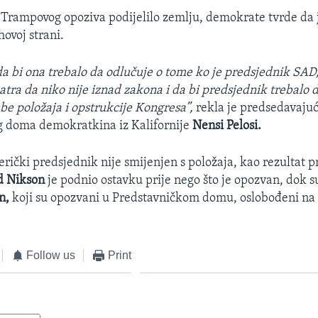
e Trampovog opoziva podijelilo zemlju, demokrate tvrde da 
ovoj strani.
 da bi ona trebalo da odlučuje o tome ko je predsjednik SAD
matra da niko nije iznad zakona i da bi predsjednik trebalo
be položaja i opstrukcije Kongresa”,
​rekla je predsedavaju
g doma demokratkina iz Kalifornije
Nensi Pelosi.
erički predsjednik nije smijenjen s položaja, kao rezultat p
d Nikson
je podnio ostavku prije nego što je opozvan, dok 
n,
koji su opozvani u Predstavničkom domu, oslobođeni na
Follow us
Print