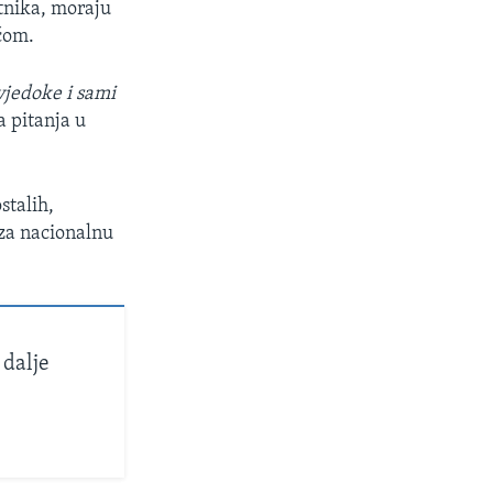
tnika, moraju
ućom.
vjedoke i sami
 pitanja u
stalih,
 za nacionalnu
 dalje