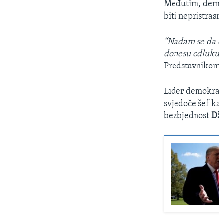
Međutim, demok
biti nepristra
“Nadam se da ć
donesu odluku
Predstavniko
Lider demokra
svjedoče šef k
bezbjednost
D