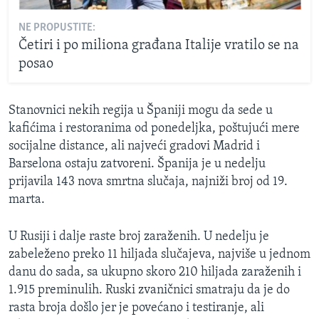
NE PROPUSTITE:
Četiri i po miliona građana Italije vratilo se na
posao
Stanovnici nekih regija u Španiji mogu da sede u
kafićima i restoranima od ponedeljka, poštujući mere
socijalne distance, ali najveći gradovi Madrid i
Barselona ostaju zatvoreni. Španija je u nedelju
prijavila 143 nova smrtna slučaja, najniži broj od 19.
marta.
U Rusiji i dalje raste broj zaraženih. U nedelju je
zabeleženo preko 11 hiljada slučajeva, najviše u jednom
danu do sada, sa ukupno skoro 210 hiljada zaraženih i
1.915 preminulih. Ruski zvaničnici smatraju da je do
rasta broja došlo jer je povećano i testiranje, ali