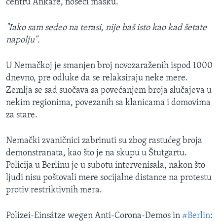
centru Ankare, noseći masku.
"Iako sam sedeo na terasi, nije baš isto kao kad šetate
napolju".
U Nemačkoj je smanjen broj novozaraženih ispod 1000
dnevno, pre odluke da se relaksiraju neke mere.
Zemlja se sad suočava sa povećanjem broja slučajeva u
nekim regionima, povezanih sa klanicama i domovima
za stare.
Nemački zvaničnici zabrinuti su zbog rastućeg broja
demonstranata, kao što je na skupu u Štutgartu.
Policija u Berlinu je u subotu intervenisala, nakon što
ljudi nisu poštovali mere socijalne distance na protestu
protiv restriktivnih mera.
Polizei-Einsätze wegen Anti-Corona-Demos in
#Berlin
: