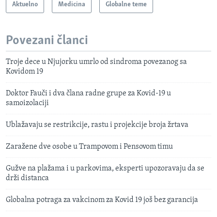
Aktuelno
Medicina
Globalne teme
Povezani članci
Troje dece u Njujorku umrlo od sindroma povezanog sa
Kovidom 19
Doktor Fauči i dva člana radne grupe za Kovid-19 u
samoizolaciji
Ublažavaju se restrikcije, rastu i projekcije broja žrtava
Zaražene dve osobe u Trampovom i Pensovom timu
Gužve na plažama i u parkovima, eksperti upozoravaju da se
drži distanca
Globalna potraga za vakcinom za Kovid 19 još bez garancija