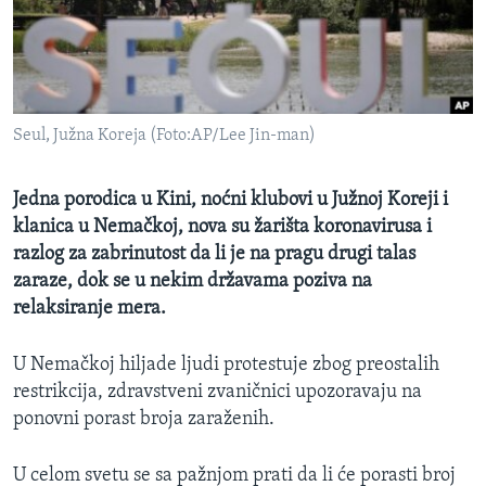
SPORT
INTERVJU
Seul, Južna Koreja (Foto:AP/Lee Jin-man)
Jedna porodica u Kini, noćni klubovi u Južnoj Koreji i
klanica u Nemačkoj, nova su žarišta koronavirusa i
razlog za zabrinutost da li je na pragu drugi talas
zaraze, dok se u nekim državama poziva na
relaksiranje mera.
U Nemačkoj hiljade ljudi protestuje zbog preostalih
restrikcija, zdravstveni zvaničnici upozoravaju na
ponovni porast broja zaraženih.
U celom svetu se sa pažnjom prati da li će porasti broj