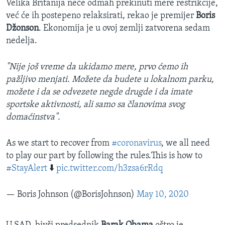
Velika Britanija neće odmah prekinuti mere restrikcije,
već će ih postepeno relaksirati, rekao je premijer
Boris
Džonson
. Ekonomija je u ovoj zemlji zatvorena sedam
nedelja.
"Nije još vreme da ukidamo mere, prvo ćemo ih
pažljivo menjati. Možete da budete u lokalnom parku,
možete i da se odvezete negde drugde i da imate
sportske aktivnosti, ali samo sa članovima svog
domaćinstva".
As we start to recover from
#coronavirus
, we all need
to play our part by following the rules.This is how to
#StayAlert
⬇️
pic.twitter.com/h3zsa6rRdq
— Boris Johnson (@BorisJohnson)
May 10, 2020