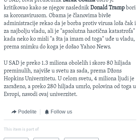
U SAD, bivši predsednik
Barak Obama
oštro je
kritikovao kako se njegov naslednik
Donald Tramp
bori
sa koronavirusom. Obama je članovima bivše
administracije rekao da je borba protiv virusa loša čak i
za najbolju vladu, ali je "apsolutna haotična katastrofa"
kada neko ko misli "a šta ja imam od toga" uđe u vladu,
prema snimku do koga je došao Yahoo News.
U SAD je preko 1.3 miliona obolelih i skoro 80 hiljada
preminulih, najviše u svetu za sada, prema Džons
Hopkins Univerzitetu. U celom svetu, 4 miliona ljudi je
zaraženo, a preko 280 hiljada umrlo, polovina od toga u
Evropi, navodi ovaj univerzitet.
Podelite
Follow us
This item is part of