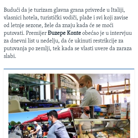
Budući da je turizam glavna grana privrede u Italiji,
vlasnici hotela, turistički vodiči, plaže i svi koji zavise
od letnje sezone, žele da znaju kada će se moći
putovati. Premijer
Đuzepe Konte
obećao je u intervjuu
za dnevni list u nedelju, da će ukinuti restrikcije za
putovanja po zemlji, tek kada se vlasti uvere da zaraza
slabi.