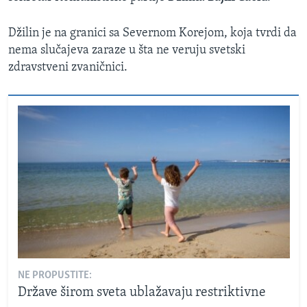
Džilin je na granici sa Severnom Korejom, koja tvrdi da
nema slučajeva zaraze u šta ne veruju svetski
zdravstveni zvaničnici.
NE PROPUSTITE:
Države širom sveta ublažavaju restriktivne