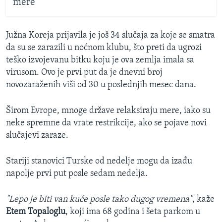
mere
Južna Koreja prijavila je još 34 slučaja za koje se smatra
da su se zarazili u noćnom klubu, što preti da ugrozi
teško izvojevanu bitku koju je ova zemlja imala sa
virusom. Ovo je prvi put da je dnevni broj
novozaraženih viši od 30 u poslednjih mesec dana.
Širom Evrope, mnoge države relaksiraju mere, iako su
neke spremne da vrate restrikcije, ako se pojave novi
slučajevi zaraze.
Stariji stanovici Turske od nedelje mogu da izađu
napolje prvi put posle sedam nedelja.
"Lepo je biti van kuće posle tako dugog vremena"
, kaže
Etem Topaloglu
, koji ima 68 godina i šeta parkom u