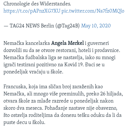
Chronologie des Widerstandes.
https://t.co/pAPnzXG7XU
pic.twitter.com/Na7fz0MQJo
— TAG24 NEWS Berlin (@Tag24B)
May 10, 2020
Nemačka kancelarka
Angela Merkel
i guverneri
dozvolili su da se otvore restorani, hoteli i prodavnice.
Nemačka fudbalska liga se nastavlja, iako su mnogi
igrači testirani pozitivno na Kovid 19. Đaci se u
ponedeljak vraćaju u škole.
Francuska, koja ima sličan broj zaraženih kao
Nemačka, ali mnogo više preminulih, preko 26 hiljada,
otvara škole za mlađe razrede u ponedeljak nakon
skoro dva meseca. Pohađanje nastave nije obavezno,
što ostavlja roditeljima da donesu tešku oduku da li da
puste decu u školu.