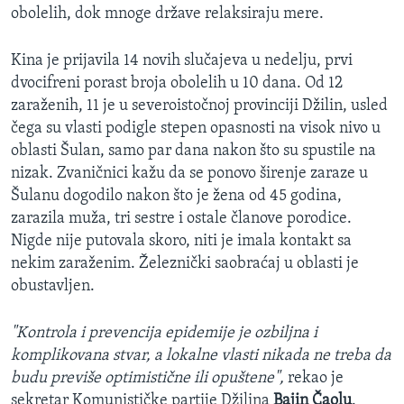
obolelih, dok mnoge države relaksiraju mere.
Kina je prijavila 14 novih slučajeva u nedelju, prvi
dvocifreni porast broja obolelih u 10 dana. Od 12
zaraženih, 11 je u severoistočnoj provinciji Džilin, usled
čega su vlasti podigle stepen opasnosti na visok nivo u
oblasti Šulan, samo par dana nakon što su spustile na
nizak. Zvaničnici kažu da se ponovo širenje zaraze u
Šulanu dogodilo nakon što je žena od 45 godina,
zarazila muža, tri sestre i ostale članove porodice.
Nigde nije putovala skoro, niti je imala kontakt sa
nekim zaraženim. Železnički saobraćaj u oblasti je
obustavljen.
"Kontrola i prevencija epidemije je ozbiljna i
komplikovana stvar, a lokalne vlasti nikada ne treba da
budu previše optimistične ili opuštene",
rekao je
sekretar Komunističke partije Džilina
Bajin Čaolu
.