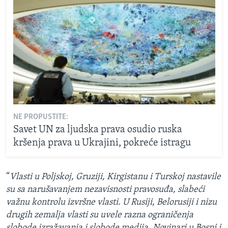
NE PROPUSTITE:
Savet UN za ljudska prava osudio ruska
kršenja prava u Ukrajini, pokreće istragu
“
Vlasti u Poljskoj, Gruziji, Kirgistanu i Turskoj nastavile
su sa narušavanjem nezavisnosti pravosuđa, slabeći
važnu kontrolu izvršne vlasti. U Rusiji, Belorusiji i nizu
drugih zemalja vlasti su uvele razna ograničenja
slobode izražavanja i slobode medija. Novinari u Bosni i