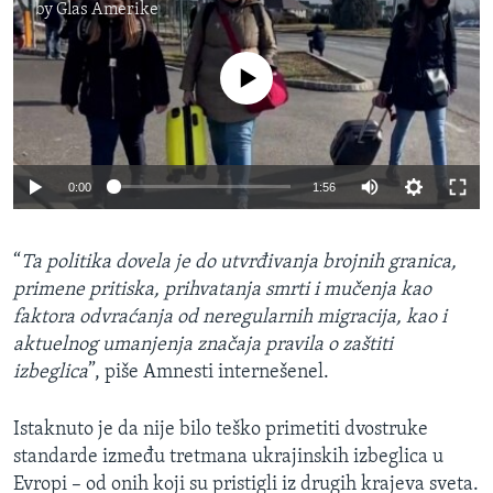
by
Glas Amerike
No media source currently available
0:00
1:56
“
Ta politika dovela je do utvrđivanja brojnih granica,
primene pritiska, prihvatanja smrti i mučenja kao
faktora odvraćanja od neregularnih migracija, kao i
aktuelnog umanjenja značaja pravila o zaštiti
izbeglica
”, piše Amnesti internešenel.
Istaknuto je da nije bilo teško primetiti dvostruke
standarde između tretmana ukrajinskih izbeglica u
Evropi – od onih koji su pristigli iz drugih krajeva sveta.