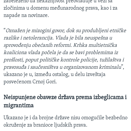
zabeleženo da nekažnjivost preovlađuje u vezi sa
zločinima u domenu međunarodnog prava, kao i za
napade na novinare.
“
Oznažen je mizogini govor, dok su produbljeni etničke
razlike i netolerancija. Vlada je bila neuspešna u
sprovođenju obećanih reformi. Krhka multietnička
koaliciona vlada počela je da se bavi problemima iz
prošlosti, poput političke kontrole policije, tužilaštva i
pravosuđa i saučesništva u organizovanom kriminalu
”,
ukazano je u, između ostalog, u delu izveštaja
posvećenom Crnoj Gori.
Neispunjene obaveze država prema izbeglicama i
migrantima
Ukazano je i da brojne države nisu omogućile bezbedno
okruženje za branioce ljudskih prava.