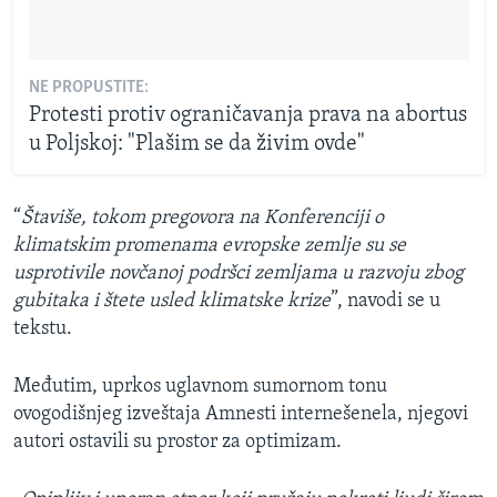
NE PROPUSTITE:
Protesti protiv ograničavanja prava na abortus
u Poljskoj: "Plašim se da živim ovde"
“
Štaviše, tokom pregovora na Konferenciji o
klimatskim promenama evropske zemlje su se
usprotivile novčanoj podršci zemljama u razvoju zbog
gubitaka i štete usled klimatske krize
”, navodi se u
tekstu.
Međutim, uprkos uglavnom sumornom tonu
ovogodišnjeg izveštaja Amnesti internešenela, njegovi
autori ostavili su prostor za optimizam.