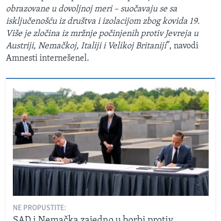
obrazovane u dovoljnoj meri – suočavaju se sa
isključenošću iz društva i izolacijom zbog kovida 19.
Više je zločina iz mržnje počinjenih protiv Jevreja u
Austriji, Nemačkoj, Italiji i Velikoj Britaniji
”, navodi
Amnesti internešenel.
NE PROPUSTITE:
SAD i Nemačka zajedno u borbi protiv