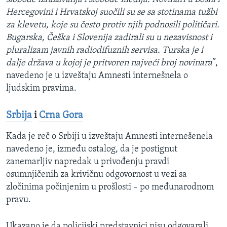
Hercegovini i Hrvatskoj suočili su se sa stotinama tužbi
za klevetu, koje su često protiv njih podnosili političari.
Bugarska, Češka i Slovenija zadirali su u nezavisnost i
pluralizam javnih radiodifuznih servisa. Turska je i
dalje država u kojoj je pritvoren najveći broj novinara
”,
navedeno je u izveštaju Amnesti internešnela o
ljudskim pravima.
Srbija
i
Crna Gora
Kada je reč o Srbiji u izveštaju Amnesti internešenela
navedeno je, između ostalog, da je postignut
zanemarljiv napredak u privođenju pravdi
osumnjičenih za krivičnu odgovornost u vezi sa
zločinima počinjenim u prošlosti – po međunarodnom
pravu.
Ukazano je da policijski predstavnici nisu odgovarali