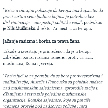
“
Kriza u Ukrajini pokazuje da Evropa ima kapacitet da
pruži zaštitu svim ljudima kojima je potrebna bez
diskriminacije – ako postoji politička volja
“, podvukao
je
Nils Muižnieks
, direktor Amnestija za Evropu.
Jačanje rasizma i borba za prava žena
Takođe u izveštaju je primećeno i da je u Evropi
zabeležen porast rasizma usmeren protiv crnaca,
muslimana, Roma i Jevreja.
“
Pozivajući se na potrebu da se bore protiv terorizma i
radikalizacije, Austrija i Francuska su pojačale nadzor
nad muslimanskim zajednicama, sprovodile racije u
džamijama i zatvarale pojedine muslimanske
organizacije. Romske zajednice, koje su previše
vremena provele pod nadzorom policije i nisu