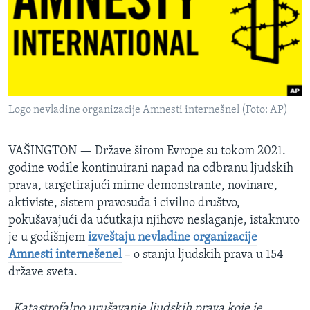
SPORT
INTERVJU
Logo nevladine organizacije Amnesti internešnel (Foto: AP)
VAŠINGTON —
Države širom Evrope su tokom 2021.
godine vodile kontinuirani napad na odbranu ljudskih
prava, targetirajući mirne demonstrante, novinare,
aktiviste, sistem pravosuđa i civilno društvo,
pokušavajući da ućutkaju njihovo neslaganje, istaknuto
je u godišnjem
izveštaju nevladine organizacije
Amnesti internešenel
– o stanju ljudskih prava u 154
države sveta.
„
Katastrofalno urušavanje ljudskih prava koje je