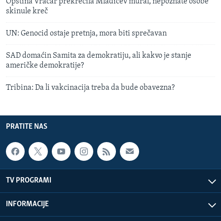
Opština Vračar prekrečila Mladićev mural, nepoznate osobe
skinule kreč
UN: Genocid ostaje pretnja, mora biti sprečavan
SAD domaćin Samita za demokratiju, ali kakvo je stanje
američke demokratije?
Tribina: Da li vakcinacija treba da bude obavezna?
PRATITE NAS
TV PROGRAMI
INFORMACIJE