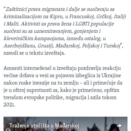
“
Zaštitnici prava migranata i dalje se suočavaju sa
kriminalizacijom na Kipru, u Francuskoj, Grčkoj, Italiji
i Malti. Aktivisti za prava žena i LGBTI populacije
suočeni su sa uznemiravanjem, gonjenjem i
klevetničkim kampanjama, između ostalog, u
Azerbejdžanu, Gruziji, Mađarskoj, Poljskoj i Turskoj
”,
navodi se u tekstu izveštaja.
Amnesti internešenel u izveštaju pozdravlja reakciju
većine država u vezi sa pojavom izbeglica iz Ukrajine
nakon ruske invazije na tu zemlju – ali i primećuje da
je u oštroj suprotnosti sa, kako je primećeno, opštim
trendom evropske politike, migracija i azila tokom
2021.
Traženje utočišta u Mađarskoj