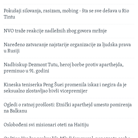
Pokušaji silovanja, rasizam, mobing - šta se sve dešava u Rio
Tintu
NVO traže reakcije nadležnih zbog govora mržnje
Naređeno zatvaranje najstarije organizacije za ljudska prava
u Rusiji
Nadbiskup Dezmont Tutu, heroj borbe protiv aparthejda,
preminuo u 91. godini
Kineska teniserka Peng Šuei promenila iskaz i negira da je
seksualno zlostavljao bivši vicepremijer
Ogledi o ratnoj prošlosti: Etnički aparthejd umesto pomirenja
na Balkanu
Oslobođeni svi misionari oteti na Haitiju