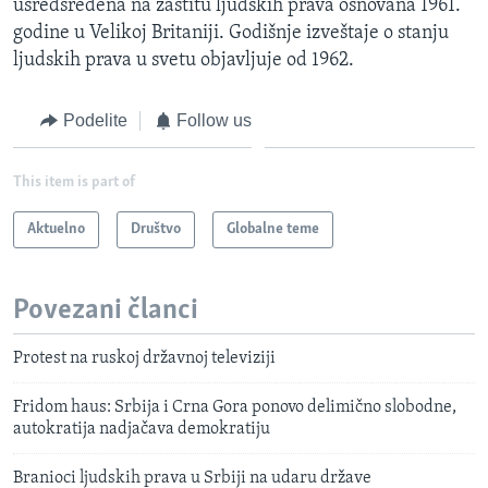
usredsređena na zaštitu ljudskih prava osnovana 1961.
godine u Velikoj Britaniji. Godišnje izveštaje o stanju
ljudskih prava u svetu objavljuje od 1962.
Podelite
Follow us
This item is part of
Aktuelno
Društvo
Globalne teme
Povezani članci
Protest na ruskoj državnoj televiziji
Fridom haus: Srbija i Crna Gora ponovo delimično slobodne,
autokratija nadjačava demokratiju
Branioci ljudskih prava u Srbiji na udaru države