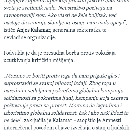
„
Opipljiv i uporan otpor koji pružaju pokreti ljudi širom
sveta je svetionik nade. Neustrašivo pozivaju na
ravnoprvaniji svet. Ako vlasti ne žele boljitak, već
nastoje da saniraju slomljeno, ostaje nam malo opcija
”,
ističe
Anjes Kalamar,
generalna sekteratka te
nevladine organizacije.
Podvukla je da je presudna borba protiv pokušaja
ućutkivanja kritičkih mišljenja.
„
Moramo se boriti protiv toga da nam priguše glas i
suprotstaviti se svakoj njihovoj izdaji. Zbog toga u
narednim nedeljama pokrećemo globalnu kampanju
solidarnosti sa pokretima ljudi, kampanju koja zahteva
poštovanje prava na protest. Moramo da izgradimo i
iskoristimo globalnu solidarnost, čak i ako naši lideri to
ne žele
”, zaključila je Kalamar – saopštio je Amnesti
internešenel povodom objave izveštaja o stanju ljudskih