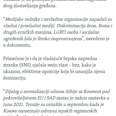
zbog zlostavljanja građana.
“
Medijske radnike i nevladine organizacije napadali su
vladini i provladini mediji. Diskriminacija žena, Roma i
drugih etničkih manjina, LGBTI osoba i socijalno
ugroženih bila je široko rasprostranjena
”, navedeno je
u dokumentu.
Primećeno je i da je vladajuća Srpska napredna
stranka (SNS) ojačala svoju vlast – bez, kako je
ukazano, efektivne opozicije koja bi umanjila njenu
dominaciju.
“
Dijalog o normalizaciji odnosa Srbije sa Kosovom pod
pokroviteljstvom EU i SAD zastao je nakon nastavka u
junu 2021. Tenzije su oznažile u septembru kada je
Kosovo nametnulo zabranu srpskih registarskih