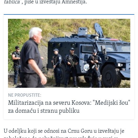
tablica
”, piše u izveštaju Amnestija.
NE PROPUSTITE:
Militarizacija na severu Kosova: "Medijski šou"
za domaću i stranu publiku
U odeljku koji se odnosi na Crnu Goru u izveštaju je