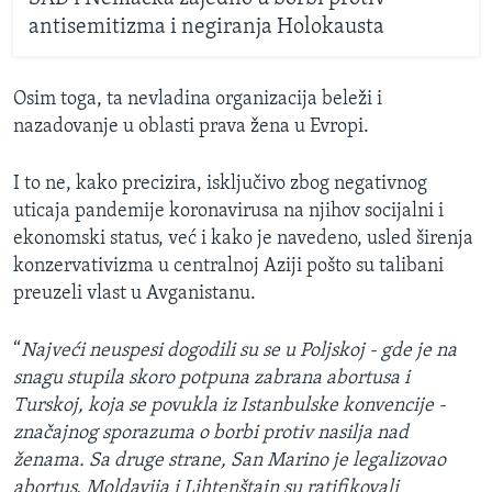
antisemitizma i negiranja Holokausta
Osim toga, ta nevladina organizacija beleži i
nazadovanje u oblasti prava žena u Evropi.
I to ne, kako precizira, isključivo zbog negativnog
uticaja pandemije koronavirusa na njihov socijalni i
ekonomski status, već i kako je navedeno, usled širenja
konzervativizma u centralnoj Aziji pošto su talibani
preuzeli vlast u Avganistanu.
“
Najveći neuspesi dogodili su se u Poljskoj - gde je na
snagu stupila skoro potpuna zabrana abortusa i
Turskoj, koja se povukla iz Istanbulske konvencije -
značajnog sporazuma o borbi protiv nasilja nad
ženama. Sa druge strane, San Marino je legalizovao
abortus, Moldavija i Lihtenštajn su ratifikovali