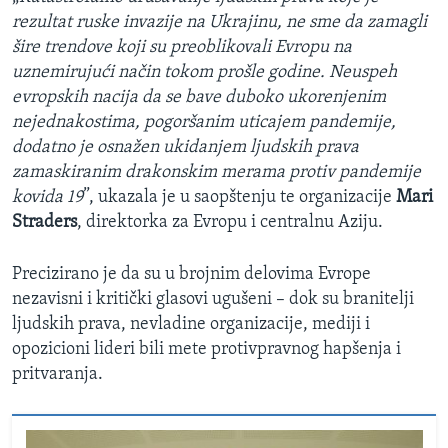
rezultat ruske invazije na Ukrajinu, ne sme da zamagli
šire trendove koji su preoblikovali Evropu na
uznemirujući način tokom prošle godine. Neuspeh
evropskih nacija da se bave duboko ukorenjenim
nejednakostima, pogoršanim uticajem pandemije,
dodatno je osnažen ukidanjem ljudskih prava
zamaskiranim drakonskim merama protiv pandemije
kovida 19
”, ukazala je u saopštenju te organizacije
Mari
Straders
, direktorka za Evropu i centralnu Aziju.
Precizirano je da su u brojnim delovima Evrope
nezavisni i kritički glasovi ugušeni – dok su branitelji
ljudskih prava, nevladine organizacije, mediji i
opozicioni lideri bili mete protivpravnog hapšenja i
pritvaranja.