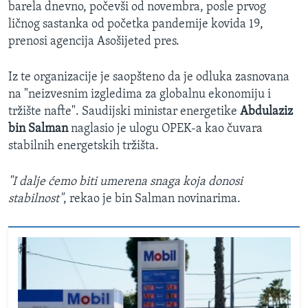
barela dnevno, počevši od novembra, posle prvog
ličnog sastanka od početka pandemije kovida 19,
prenosi agencija Asošijeted pres.
Iz te organizacije je saopšteno da je odluka zasnovana
na "neizvesnim izgledima za globalnu ekonomiju i
tržište nafte". Saudijski ministar energetike
Abdulaziz
bin Salman
naglasio je ulogu OPEK-a kao čuvara
stabilnih energetskih tržišta.
"I dalje ćemo biti umerena snaga koja donosi
stabilnost"
, rekao je bin Salman novinarima.