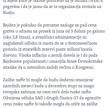
Iz Bijele kuće je takođe poručeno da je odluka OPEK-a
pogrešna i da je jasno da se ta organizacija svrstala uz
Rusiju.
Bajden je pokušao da preuzme zasluge za pad cena
goriva u odnosu na prosek iz juna od 5 dolara po galonu
(oko 3,8 litara), a zvaničnici administracije su
naglašavali odluku iz marta da se u šestomesečnom
periodu iz strateških rezervi puste milioni barela
dnevno. Visoka inflacija u zemlji dovela je i do pada
Bajdenove popularnosti i umanjila šanse Demokratske
stranke da u novembru zadrži većinu u Kongresu.
Zalihe nafte bi mogle da budu dodatno smanjene
narednih meseci kada u decembru stupi na snagu
evropska zabrana na uvoz veće dela ruske nafte.
Odvojena odluka SAD i drugih članica G7 da ograniče
cenu ruske nafte bi takođe mogla da utiče na zalihe