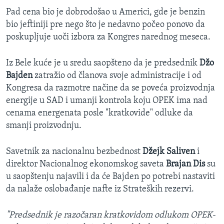
Pad cena bio je dobrodošao u Americi, gde je benzin
bio jeftiniji pre nego što je nedavno počeo ponovo da
poskupljuje uoči izbora za Kongres narednog meseca.
Iz Bele kuće je u sredu saopšteno da je predsednik
Džo
Bajden
zatražio od članova svoje administracije i od
Kongresa da razmotre načine da se poveća proizvodnja
energije u SAD i umanji kontrola koju OPEK ima nad
cenama energenata posle "kratkovide" odluke da
smanji proizvodnju.
Savetnik za nacionalnu bezbednost
Džejk Saliven
i
direktor Nacionalnog ekonomskog saveta
Brajan Dis
su
u saopštenju najavili i da će Bajden po potrebi nastaviti
da nalaže oslobađanje nafte iz Strateških rezervi.
"Predsednik je razočaran kratkovidom odlukom OPEK-