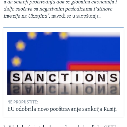
a da smanji proizvodnju dok se globalna ekonomija i
dalje suočava sa negativnim posledicama Putinove
invazije na Ukrajinu",
navodi se u saopštenju.
NE PROPUSTITE:
EU odobrila novo pooštravanje sankcija Rusiji