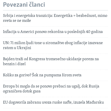
Povezani članci
Srbija i energetska tranzicija: Energetika = bezbednost, mimo
sveta se ne može
Inflacija u Americi ponovo rekordna u poslednjih 40 godina
UN: 71 milion ljudi tone u siromaštvo zbog inflacije izazvane
ratom u Ukrajini
Bajden traži od Kongresa tromesečno ukidanje poreza na
benzin i dizel
Koliko za gorivo? Šok na pumpama širom sveta
Evropa bi mogla da se ponovo prebaci na ugalj, dok Rusija
ograničava dotok gasa
EU dogovorila zabranu uvoza ruske nafte, izuzela Mađarsku