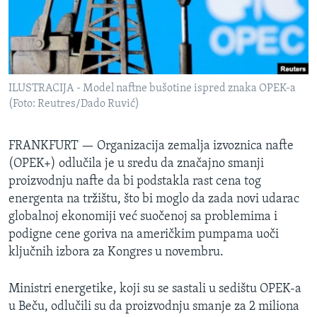
SPORT
INTERVJU
ILUSTRACIJA - Model naftne bušotine ispred znaka OPEK-a
(Foto: Reutres/Dado Ruvić)
FRANKFURT —
Organizacija zemalja izvoznica nafte
(OPEK+) odlučila je u sredu da značajno smanji
proizvodnju nafte da bi podstakla rast cena tog
energenta na tržištu, što bi moglo da zada novi udarac
globalnoj ekonomiji već suočenoj sa problemima i
podigne cene goriva na američkim pumpama uoči
ključnih izbora za Kongres u novembru.
Ministri energetike, koji su se sastali u sedištu OPEK-a
u Beču, odlučili su da proizvodnju smanje za 2 miliona