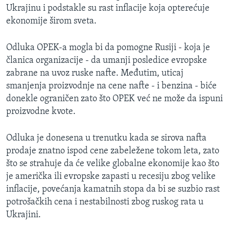
Ukrajinu i podstakle su rast inflacije koja opterećuje
ekonomije širom sveta.
Odluka OPEK-a mogla bi da pomogne Rusiji - koja je
članica organizacije - da umanji posledice evropske
zabrane na uvoz ruske nafte. Međutim, uticaj
smanjenja proizvodnje na cene nafte - i benzina - biće
donekle ograničen zato što OPEK već ne može da ispuni
proizvodne kvote.
Odluka je donesena u trenutku kada se sirova nafta
prodaje znatno ispod cene zabeležene tokom leta, zato
što se strahuje da će velike globalne ekonomije kao što
je američka ili evropske zapasti u recesiju zbog velike
inflacije, povećanja kamatnih stopa da bi se suzbio rast
potrošačkih cena i nestabilnosti zbog ruskog rata u
Ukrajini.