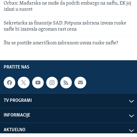
Orban: Mađarska ne može da podrži embargo na naftu, EK joj
izlazi u susret
Sekretarka za finansije SAD: Potpuna zabrana izvoza ruske
nafte bi izazvala ogroman rast cena
Šta se postiže američkom zabranom uvoza ruske nafte?
PRATITE NAS
TV PROGRAMI
INFORMACIJE
AKTUELNO