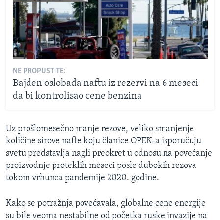
NE PROPUSTITE:
Bajden oslobađa naftu iz rezervi na 6 meseci
da bi kontrolisao cene benzina
Uz prošlomesečno manje rezove, veliko smanjenje
količine sirove nafte koju članice OPEK-a isporučuju
svetu predstavlja nagli preokret u odnosu na povećanje
proizvodnje proteklih meseci posle dubokih rezova
tokom vrhunca pandemije 2020. godine.
Kako se potražnja povećavala, globalne cene energije
su bile veoma nestabilne od početka ruske invazije na