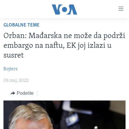
Linkovi
Idi
na
GLOBALNE TEME
glavni
NASLOVNA
sadržaj
Orban: Mađarska ne može da podrži
RUBRIKE
Idi
embargo na naftu, EK joj izlazi u
na
TV PROGRAM
AMERIKA
susret
glavnu
BALKAN
OTVORENI STUDIO
navigaciju
Learning English
Rojters
Idi
GLOBALNE TEME
IZ AMERIKE
na
06 maj, 2022
PRATITE NAS
EKONOMIJA
pretragu
Podelite
NAUKA I TEHNOLOGIJA
MEDICINA
Jezici
KULTURA
DRUŠTVO