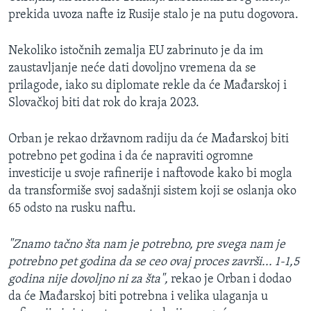
prekida uvoza nafte iz Rusije stalo je na putu dogovora.
Nekoliko istočnih zemalja EU zabrinuto je da im
zaustavljanje neće dati dovoljno vremena da se
prilagode, iako su diplomate rekle da će Mađarskoj i
Slovačkoj biti dat rok do kraja 2023.
Orban je rekao državnom radiju da će Mađarskoj biti
potrebno pet godina i da će napraviti ogromne
investicije u svoje rafinerije i naftovode kako bi mogla
da transformiše svoj sadašnji sistem koji se oslanja oko
65 odsto na rusku naftu.
"Znamo tačno šta nam je potrebno, pre svega nam je
potrebno pet godina da se ceo ovaj proces završi... 1-1,5
godina nije dovoljno ni za šta",
rekao je Orban i dodao
da će Mađarskoj biti potrebna i velika ulaganja u