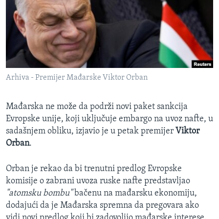
SPORT
INTERVJU
Arhiva - Premijer Mađarske Viktor Orban
Mađarska ne može da podrži novi paket sankcija
Evropske unije, koji uključuje embargo na uvoz nafte, u
sadašnjem obliku, izjavio je u petak premijer
Viktor
Orban
.
Orban je rekao da bi trenutni predlog Evropske
komisije o zabrani uvoza ruske nafte predstavljao
"atomsku bombu"
bačenu na mađarsku ekonomiju,
dodajući da je Mađarska spremna da pregovara ako
vidi novi predlog koji bi zadovoljio mađarske interese.