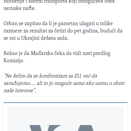
rafinerije i sistem transporta koji omogućava uvoz
neruske nafte.
Orban se zapitao da li je pametno ulagati u tolike
razmere za rezultat za četiri do pet godina, budući da
se rat u Ukrajini dešava sada.
Rekao je da Mađarska čeka da vidi novi predlog
Komisije.
"Ne želim da se konfrontiam sa EU, već da
sarađujemo.... ali to je moguće samo ako uzmu u obzir
naše interese".