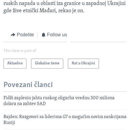
ruskih napada u oblasti iza granice u zapadnoj Ukrajini
gde žive etnički Mađari, rekao je on.
Podelite
Follow us
This item is part of
Aktuelno
Globalne teme
Rat u Ukrajini
Povezani članci
Fidži zaplenio jahtu ruskog oligarha vrednu 300 miliona
dolara na zahtev SAD
Bajden: Razgovori sa liderima G7 o mogućim novim sankcijama
Rusiji