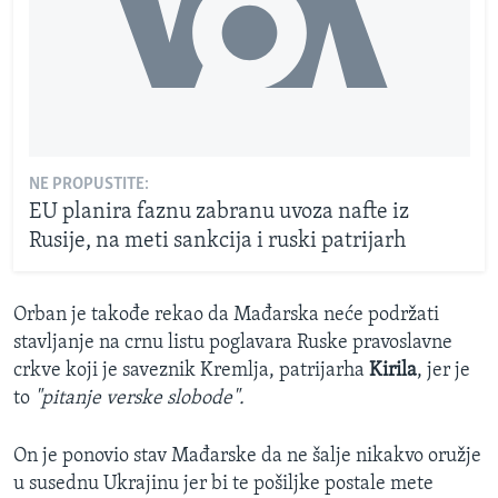
NE PROPUSTITE:
EU planira faznu zabranu uvoza nafte iz
Rusije, na meti sankcija i ruski patrijarh
Orban je takođe rekao da Mađarska neće podržati
stavljanje na crnu listu poglavara Ruske pravoslavne
crkve koji je saveznik Kremlja, patrijarha
Kirila
, jer je
to
"pitanje verske slobode".
On je ponovio stav Mađarske da ne šalje nikakvo oružje
u susednu Ukrajinu jer bi te pošiljke postale mete