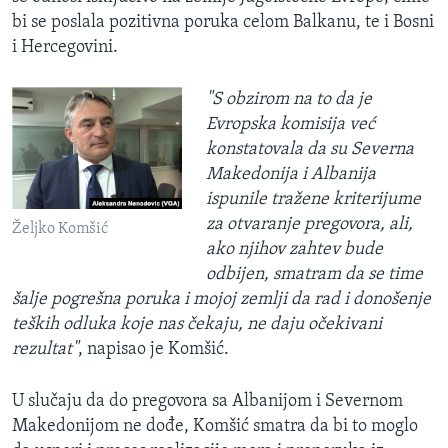
bi se poslala pozitivna poruka celom Balkanu, te i Bosni
i Hercegovini.
"S obzirom na to da je
Evropska komisija već
konstatovala da su Severna
Makedonija i Albanija
ispunile tražene kriterijume
za otvaranje pregovora, ali,
Željko Komšić
ako njihov zahtev bude
odbijen, smatram da se time
šalje pogrešna poruka i mojoj zemlji da rad i donošenje
teških odluka koje nas čekaju, ne daju očekivani
rezultat"
, napisao je Komšić.
U slučaju da do pregovora sa Albanijom i Severnom
Makedonijom ne dođe, Komšić smatra da bi to moglo