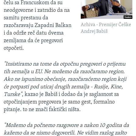
čelu sa Francuskom da su
neodgovorne i zatražio da na
samitu prestanu da
Arhiva - Premijer Češke
razočaravaju Zapadni Balkan
Andrej Babiš
i da održe reč datu dvema
zemljama da će pregovori
otpočeti.
"Insistiramo na tome da otpočnu pregovori o prijemu
tih zemalja u EU. Ne možemo da razočaramo region.
Ako ne ispunimo obećanje, razočaraćemo region koji
će potpasti pod uticaj drugih zemalja - Rusije, Kine,
Turske"
, kazao je Babiš i dodao da je saglasnost sa
otpočinjanjem pregovora je samo gest, formalno
pitanje. to ne znači faktički ništa.
"Možemo da počnemo razgovore a nakon 10 godina da
kažemo da se nismo dogovorili. Ne vidim razlog zašto