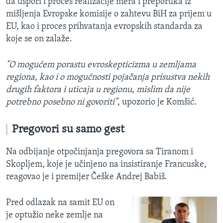
da uspori i proces realizacije mera i preporuka iz
mišljenja Evropske komisije o zahtevu BiH za prijem u
EU, kao i proces prihvatanja evropskih standarda za
koje se on zalaže.
"O mogućem porastu evroskepticizma u zemljama
regiona, kao i o mogućnosti pojačanja prisustva nekih
drugih faktora i uticaja u regionu, mislim da nije
potrebno posebno ni govoriti"
, upozorio je Komšić.
Pregovori su samo gest
Na odbijanje otpočinjanja pregovora sa Tiranom i
Skopljem, koje je učinjeno na insistiranje Francuske,
reagovao je i premijer Češke Andrej Babiš.
Pred odlazak na samit EU on
je optužio neke zemlje na