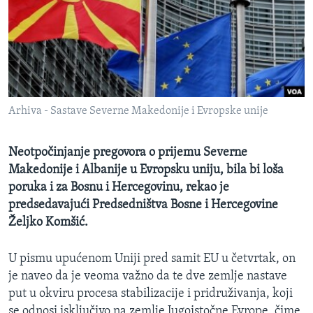
SPORT
INTERVJU
Arhiva - Sastave Severne Makedonije i Evropske unije
Neotpočinjanje pregovora o prijemu Severne
Makedonije i Albanije u Evropsku uniju, bila bi loša
poruka i za Bosnu i Hercegovinu, rekao je
predsedavajući Predsedništva Bosne i Hercegovine
Željko Komšić.
U pismu upućenom Uniji pred samit EU u četvrtak, on
je naveo da je veoma važno da te dve zemlje nastave
put u okviru procesa stabilizacije i pridruživanja, koji
se odnosi isključivo na zemlje Jugoistočne Evrope, čime