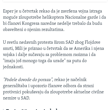
Esper je u četvrtak rekao da je završena vojna istraga
moguće zloupotrebe helikoptera Nacionalne garde i da
bi članovi Kongresa naredne nedelje trebalo da budu
obavešteni o njenim rezultatima.
U svetlu nedavnih protesta širom SAD zbog Flojdove
smrti, Mili je priznao u četvrtak da se Amerika i njena
vojska i dalje sučavaju sa problemom rasizma i da
"imaju još monogo toga da urade" na putu do
jednakosti.
"Podele dovode do poraza",
rekao je načelnik
generalštaba i upozorio članove odbora da strani
protivnici pokušavaju da zloupotrebe aktuelne civilne
nemire u SAD.