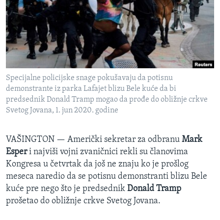
SPORT
INTERVJU
Specijalne policijske snage pokušavaju da potisnu
demonstrante iz parka Lafajet blizu Bele kuće da bi
predsednik Donald Tramp mogao da prođe do obližnje crkve
Svetog Jovana, 1. jun 2020. godine
VAŠINGTON —
Američki sekretar za odbranu
Mark
Esper
i najviši vojni zvaničnici rekli su članovima
Kongresa u četvrtak da još ne znaju ko je prošlog
meseca naredio da se potisnu demonstranti blizu Bele
kuće pre nego što je predsednik
Donald Tramp
prošetao do obližnje crkve Svetog Jovana.