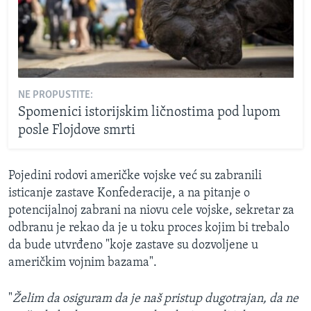
NE PROPUSTITE:
Spomenici istorijskim ličnostima pod lupom
posle Flojdove smrti
Pojedini rodovi američke vojske već su zabranili
isticanje zastave Konfederacije, a na pitanje o
potencijalnoj zabrani na niovu cele vojske, sekretar za
odbranu je rekao da je u toku proces kojim bi trebalo
da bude utvrđeno "koje zastave su dozvoljene u
američkim vojnim bazama".
"
Želim da osiguram da je naš pristup dugotrajan, da ne