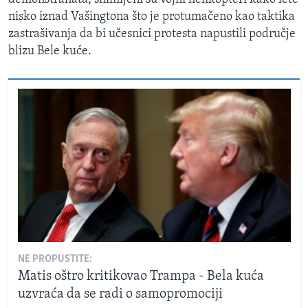
nisko iznad Vašingtona što je protumačeno kao taktika
zastrašivanja da bi učesnici protesta napustili područje
blizu Bele kuće.
NE PROPUSTITE:
Matis oštro kritikovao Trampa - Bela kuća
uzvraća da se radi o samopromociji