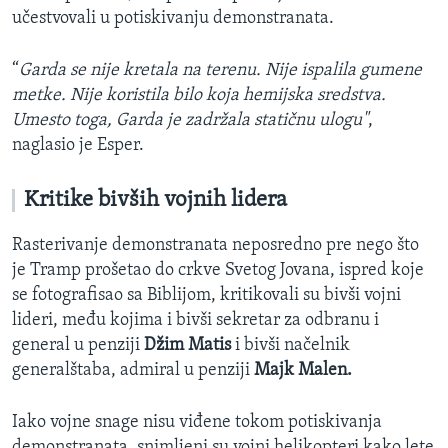
učestvovali u potiskivanju demonstranata.
“
Garda se nije kretala na terenu. Nije ispalila gumene
metke. Nije koristila bilo koja hemijska sredstva.
Umesto toga, Garda je zadržala statičnu ulogu"
,
naglasio je Esper.​
Kritike bivših vojnih lidera
Rasterivanje demonstranata neposredno pre nego što
je Tramp prošetao do crkve Svetog Jovana, ispred koje
se fotografisao sa Biblijom, kritikovali su bivši vojni
lideri, među kojima i bivši sekretar za odbranu i
general u penziji
Džim Matis
i bivši načelnik
generalštaba, admiral u penziji
Majk Malen.
Iako vojne snage nisu viđene tokom potiskivanja
demonstranata, snimljeni su vojni helikopteri kako lete