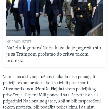
NE PROPUSTITE:
Načelnik generalštaba kaže da je pogrešio što
je sa Trampom prošetao do crkve tokom
protesta
Vojnici na aktivnoj dužnosti nikada nisu pomagali
policiji tokom protesta koji su izbili posle smrti
Afroamerikanca
Džordža Flojda
tokom policijskog
privođenja. Esper i Mili ponovili su u četvrtak da su
pripadnici Nacionalne garde, koji su bili raspoređeni
tokom protesta, bili podrška policajcima i da nisu