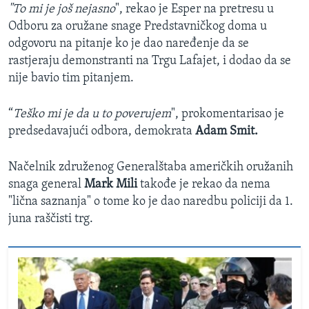
"To mi je još nejasno
", rekao je Esper na pretresu u
Odboru za oružane snage Predstavničkog doma u
odgovoru na pitanje ko je dao naređenje da se
rastjeraju demonstranti na Trgu Lafajet, i dodao da se
nije bavio tim pitanjem.
“
Teško mi je da u to poverujem
", prokomentarisao je
predsedavajući odbora, demokrata
Adam Smit.
Načelnik združenog Generalštaba američkih oružanih
snaga general
Mark Mili
takođe je rekao da nema
"lična saznanja" o tome ko je dao naredbu policiji da 1.
juna raščisti trg.