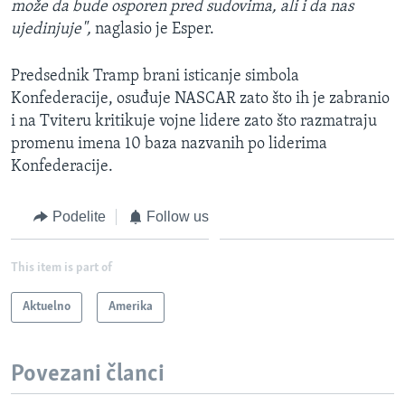
može da bude osporen pred sudovima, ali i da nas
ujedinjuje",
naglasio je Esper.
Predsednik Tramp brani isticanje simbola
Konfederacije, osuđuje NASCAR zato što ih je zabranio
i na Tviteru kritikuje vojne lidere zato što razmatraju
promenu imena 10 baza nazvanih po liderima
Konfederacije.
Podelite
Follow us
This item is part of
Aktuelno
Amerika
Povezani članci