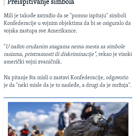
Preispitivanje simbola
Mili je takođe zatražio da se "pomno ispitaju" simboli
Konfederacije u vojnim objektima da bi se osiguralo da
vojska zastupa sve Amerikance.
"
U našim oružanim snagama nema mesta za simbole
rasizma, pristrasnosti ili diskriminacije",
rekao je visoki
američki vojni zvaničnik.
Na pitanje šta misli o zastavi Konfederacije, odgovorio
je da "neki misle da je to nasleđe, a drugi da je mržnja".