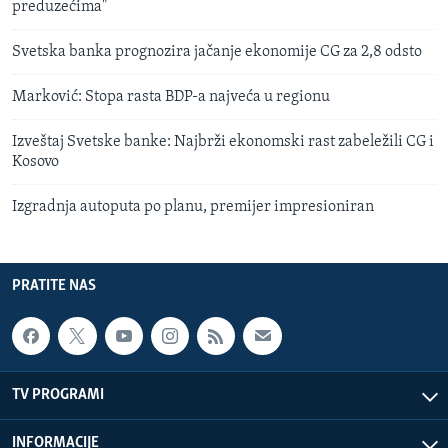
preduzećima"
Svetska banka prognozira jačanje ekonomije CG za 2,8 odsto
Marković: Stopa rasta BDP-a najveća u regionu
Izveštaj Svetske banke: Najbrži ekonomski rast zabeležili CG i
Kosovo
Izgradnja autoputa po planu, premijer impresioniran
PRATITE NAS
TV PROGRAMI
INFORMACIJE