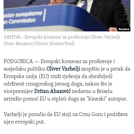
SPORT
INTERVJU
ARHIVA - Evropski komesar za proširenje Oliver Varhelji
(Foto: Reuters/Olivier Hoslet/Pool)
PODGORICA —
Evropski komesar za proširenje i
susjedsku politiku
Oliver Varhelji
saopštio je u petak da
Evropska unija (EU) traži rješenja da obezbijedi
održivost crnogorskog javnog duga, nakon što je
vicepremijer
Dritan Abazović
nedavno u Briselu
zatražio pomoć EU u otplati duga za "kineski" autoput.
Varhelji je poručio da EU stoji uz Crnu Goru i podržava
njen evropski put
.