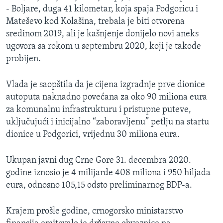
- Boljare, duga 41 kilometar, koja spaja Podgoricu i
Mateševo kod Kolašina, trebala je biti otvorena
sredinom 2019, ali je kašnjenje donijelo novi aneks
ugovora sa rokom u septembru 2020, koji je takođe
probijen.
Vlada je saopštila da je cijena izgradnje prve dionice
autoputa naknadno povećana za oko 90 miliona eura
za komunalnu infrastrukturu i pristupne puteve,
uključujući i inicijalno “zaboravljenu” petlju na startu
dionice u Podgorici, vrijednu 30 miliona eura.
Ukupan javni dug Crne Gore 31. decembra 2020.
godine iznosio je 4 milijarde 408 miliona i 950 hiljada
eura, odnosno 105,15 odsto preliminarnog BDP-a.
Krajem prošle godine, crnogorsko ministarstvo