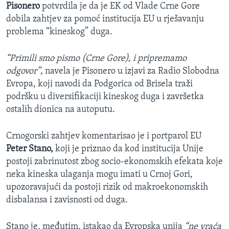
Pisonero
potvrdila je da je EK od Vlade Crne Gore
dobila zahtjev za pomoć institucija EU u rješavanju
problema “kineskog” duga.
“Primili smo pismo (Crne Gore), i pripremamo
odgovor”
, navela je Pisonero u izjavi za Radio Slobodna
Evropa, koji navodi da Podgorica od Brisela traži
podršku u diversifikaciji kineskog duga i završetka
ostalih dionica na autoputu.
Crnogorski zahtjev komentarisao je i portparol EU
Peter Stano,
koji je priznao da kod institucija Unije
postoji zabrinutost zbog socio-ekonomskih efekata koje
neka kineska ulaganja mogu imati u Crnoj Gori,
upozoravajući da postoji rizik od makroekonomskih
disbalansa i zavisnosti od duga.
Stano je, međutim, istakao da Evropska unija
“ne vraća