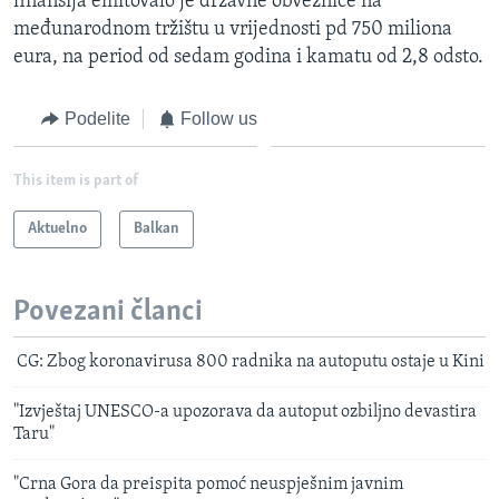
finansija emitovalo je državne obveznice na
međunarodnom tržištu u vrijednosti pd 750 miliona
eura, na period od sedam godina i kamatu od 2,8 odsto.
Podelite
Follow us
This item is part of
Aktuelno
Balkan
Povezani članci
CG: Zbog koronavirusa 800 radnika na autoputu ostaje u Kini
"Izvještaj UNESCO-a upozorava da autoput ozbiljno devastira
Taru"
"Crna Gora da preispita pomoć neuspješnim javnim