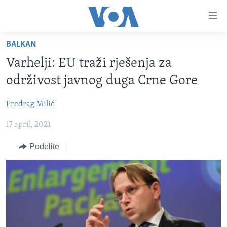
Linkovi
Idi
na
BALKAN
glavni
NASLOVNA
sadržaj
Varhelji: EU traži rješenja za
RUBRIKE
Idi
održivost javnog duga Crne Gore
na
TV PROGRAM
AMERIKA
glavnu
Predrag Milić
BALKAN
OTVORENI STUDIO
navigaciju
Learning English
Idi
17 april, 2021
GLOBALNE TEME
IZ AMERIKE
na
PRATITE NAS
EKONOMIJA
Podelite
pretragu
NAUKA I TEHNOLOGIJA
MEDICINA
Jezici
KULTURA
DRUŠTVO