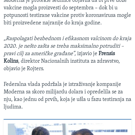
Moderna je protekle sedmice objavila da bi prve doze
vakcine mogla proizvesti do septembra – dok bi u
potpunosti testirane vakcine protiv koronavirusa mogle
biti proizvedene najranije do kraja godine.
„Raspolagati bezbednom i efikasnom valcinom do kraja
2020. je nešto zašta se treba maksimalno potruditi –
pravi cilj za američke građane”,
izjavio je
Frensis
Kolins
, direktor Nacionalnih instituta za zdravstvo,
objavio je Rojters.
Federalna vlada podržala je istraživanje kompanije
Moderna sa skoro milijardu dolara i opredelila se za
nju, kao jednu od prvih, koja je ušla u fazu testiranja na
ljudima.