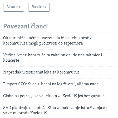
Aktuelno
Medicina
Povezani članci
Oksfordski naučnici uvereni da bi vakcinu protiv
koronavirusa mogli proizvesti do septembra
Većina Amerikanaca čeka vakcinu da ide na utakmice i
koncerte
Napredak u testiranju leka za koronavirus
Ekspert SZO: Svet u "borbi našeg života", ali ima nade
Globalna potraga za vakcinom za Kovid 19 još bez garancija
SAD planiraju da optuže Kinu za hakovanje istraživanja za
vakcinu protiv Kovida 19