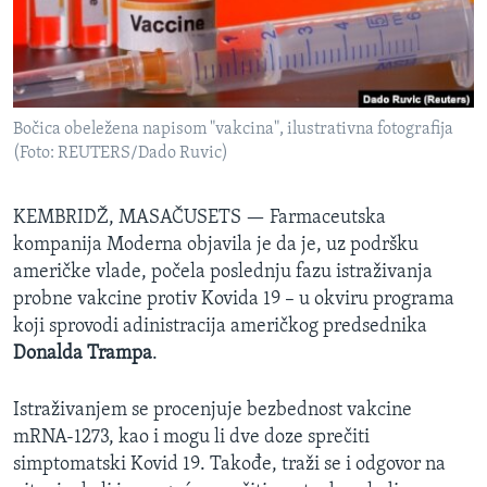
SPORT
INTERVJU
Bočica obeležena napisom "vakcina", ilustrativna fotografija
(Foto: REUTERS/Dado Ruvic)
KEMBRIDŽ, MASAČUSETS —
Farmaceutska
kompanija Moderna objavila je da je, uz podršku
američke vlade, počela poslednju fazu istraživanja
probne vakcine protiv Kovida 19 – u okviru programa
koji sprovodi adinistracija američkog predsednika
Donalda Trampa
.
Istraživanjem se procenjuje bezbednost vakcine
mRNA-1273, kao i mogu li dve doze sprečiti
simptomatski Kovid 19. Takođe, traži se i odgovor na