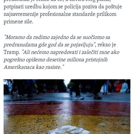
potpisati uredbu kojom se policija poziva da poštuje
najsavremenije profesionalne standarde prilikom
primene sile.
"Moramo da radimo zajedno da se suočiomo sa
predrasudama gde god da se pojavljuju"
, rekao je
Tramp.
"Ali nećemo napredovati i zalečiti rane ako
pogrešno opišemo desetine miliona pristojnih
Amerikanaca kao rasiste."