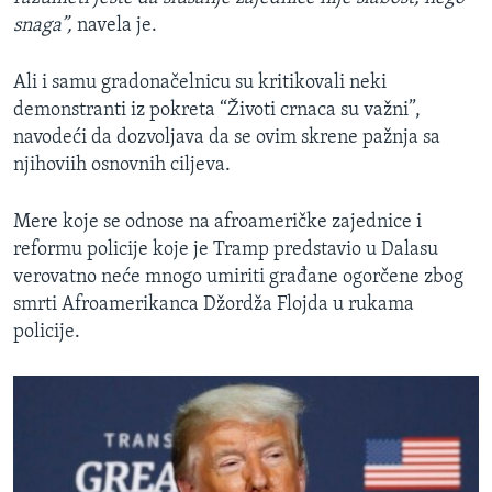
snaga”,
navela je.
Ali i samu gradonačelnicu su kritikovali neki
demonstranti iz pokreta “Životi crnaca su važni”,
navodeći da dozvoljava da se ovim skrene pažnja sa
njihoviih osnovnih ciljeva.
Mere koje se odnose na afroameričke zajednice i
reformu policije koje je Tramp predstavio u Dalasu
verovatno neće mnogo umiriti građane ogorčene zbog
smrti Afroamerikanca Džordža Flojda u rukama
policije.