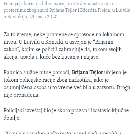
Policija je koristila biber-sprej protiv demonstranata na
protestima zbog smrti Brijane Tejlor i Džordža Flojda, u Luivilu
u Kentakiju, 29. maja 2020.
Za to vreme, neke promene se sprovode na lokalnom
nivou. U Luivilu u Kentakiju usvojen je “Brijanin
zakon”, kojim se policiji zabranjuje da, tokom svojih
akcija, upada u kuće bez kucanja i najave.
Radnica službe hitne pomoći,
Brijana Tejlor
ubijena je
tokom policijske racije zbog narkotika, iako je
osumnjičena osoba u to vreme već bila u zatvoru. Droga
nije pronađena.
Policijski izveštaj bio je skoro prazan i izostavio ključne
detalje.
"To nije normalno, zašto biste u sred noći provalili u