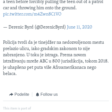
a teen before forcibly pulling the teen out of a patrol
car and throwing him onto the ground.
pic.twitter.com/m4Zwn8C1VO
— Derenic Byrd (@DerenicByrd)
June 11, 2020
Policija tvrdi da je tinejdžer na nedozvoljenom mestu
prelazio ulicu, iako gradskim zakonom to nije
zabranjeno. U toku je istraga. Prema novom
istraživanju mreže ABC u 800 jurisdikcija, tokom 2018.
je uhapšeno pet puta više Afroamerikanaca nego
belaca.
Podelite
Follow us
This item is part of