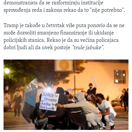
demonstranata da se rasformiraju institucije
sprovođenja reda i zakona rekao da to "nije potrebno".
Tramp je takođe u četvrtak više puta ponovio da se ne
može dozvoliti smanjeno finansiranje ili ukidanje
policijskih stanica. Rekao je da su većina policajaca
dobri ljudi ali da uvek postoje
"trule jabuke".