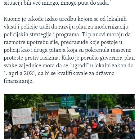
situaciji bili već mnogo, mnogo puta do sada."
Kuomo je takođe izdao uredbu kojom se od lokalnih
vlasti i policije traži da razviju plan za modernizaciju
policijskih strategija i programa. Ti planovi moraju da
razmotre upotrebu sile, predrasude koje postoje u
policiji kao i druga pitanja koja su pokrenula masovne
proteste protiv rasizma. Kako je poručio guverner, plan
svake zajednice mora da se "ugradi" u lokalni zakon do
1. aprila 2021, da bi se kvalifikovale za državno
finansiranje.