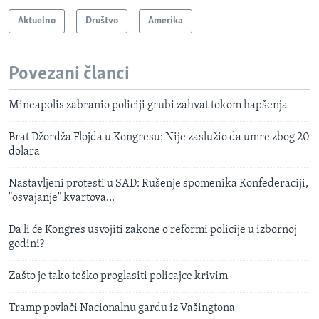
Aktuelno
Društvo
Amerika
Povezani članci
Mineapolis zabranio policiji grubi zahvat tokom hapšenja
Brat Džordža Flojda u Kongresu: Nije zaslužio da umre zbog 20
dolara
Nastavljeni protesti u SAD: Rušenje spomenika Konfederaciji,
"osvajanje" kvartova...
Da li će Kongres usvojiti zakone o reformi policije u izbornoj
godini?
Zašto je tako teško proglasiti policajce krivim
Tramp povlači Nacionalnu gardu iz Vašingtona