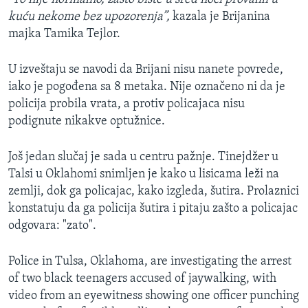
kuću nekome bez upozorenja”,
kazala je Brijanina
majka Tamika Tejlor.
U izveštaju se navodi da Brijani nisu nanete povrede,
iako je pogođena sa 8 metaka. Nije označeno ni da je
policija probila vrata, a protiv policajaca nisu
podignute nikakve optužnice.
Još jedan slučaj je sada u centru pažnje. Tinejdžer u
Talsi u Oklahomi snimljen je kako u lisicama leži na
zemlji, dok ga policajac, kako izgleda, šutira. Prolaznici
konstatuju da ga policija šutira i pitaju zašto a policajac
odgovara: "zato".
Police in Tulsa, Oklahoma, are investigating the arrest
of two black teenagers accused of jaywalking, with
video from an eyewitness showing one officer punching