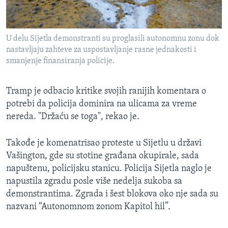
U delu Sijetla demonstranti su proglasili autonomnu zonu dok
nastavljaju zahteve za uspostavljanje rasne jednakosti i
smanjenje finansiranja policije.
Tramp je odbacio kritike svojih ranijih komentara o
potrebi da policija dominira na ulicama za vreme
nereda. "Držaću se toga", rekao je.
Takođe je komenatrisao proteste u
Sijetlu u državi
Vašington, gde su stotine građana okupirale, sada
napuštenu, policijsku stanicu. Policija Sijetla naglo je
napustila zgradu posle više nedelja sukoba sa
demonstrantima. Zgrada i šest blokova oko nje sada su
nazvani “Autonomnom zonom Kapitol hil”.