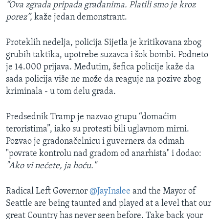
“Ova zgrada pripada građanima. Platili smo je kroz
porez”,
kaže jedan demonstrant.
Proteklih nedelja, policija Sijetla je kritikovana zbog
grubih taktika, upotrebe suzavca i šok bombi. Podneto
je 14.000 prijava. Međutim, šefica policije kaže da
sada policija više ne može da reaguje na pozive zbog
kriminala - u tom delu grada.
Predsednik Tramp je nazvao grupu “domaćim
teroristima”, iako su protesti bili uglavnom mirni.
Pozvao je gradonačelnicu i guvernera da odmah
"povrate kontrolu nad gradom od anarhista" i dodao:
"Ako vi nećete, ja hoću."
Radical Left Governor
@JayInslee
and the Mayor of
Seattle are being taunted and played at a level that our
great Country has never seen before. Take back your