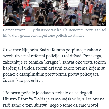
SPORT
INTERVJU
Demonstranti u Sijetlu uspostavili su "autonomnu zonu Kapitol
hil" u delu grada oko napuštene policijske stanice.
Guverner Njujorka
Endru Kuomo
potpisao je zakon o
sveobuhvatnoj reformi policije u toj državi. Pre svega,
zabranjuje se tehnika "kragne", zahvat oko vrata tokom
hapšenja, i ukida sporni državni zakon prema kojem su
podaci o disciplinskim postupcima protiv policajaca
čuvani kao poverljivi.
"Reforma policije je odavno trebalo da se dogodi.
Ubistvo Džordža Flojda je samo najskorije, ali se ove ne
radi samo o tom ubistvu, nego o tome da smo u ovoj