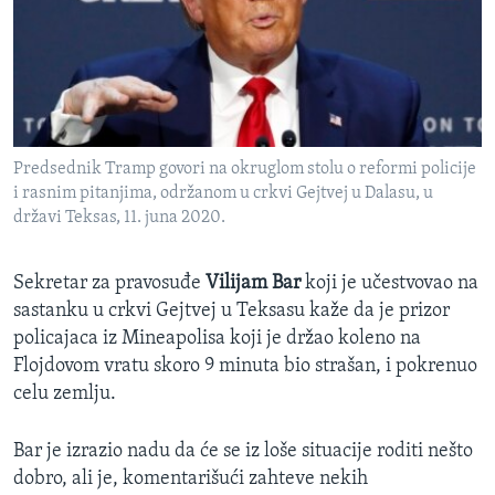
Predsednik Tramp govori na okruglom stolu o reformi policije
i rasnim pitanjima, održanom u crkvi Gejtvej u Dalasu, u
državi Teksas, 11. juna 2020.
Sekretar za pravosuđe
Vilijam Bar
koji je učestvovao na
sastanku u crkvi Gejtvej u Teksasu kaže da je prizor
policajaca iz Mineapolisa koji je držao koleno na
Flojdovom vratu skoro 9 minuta bio strašan, i pokrenuo
celu zemlju.
Bar je izrazio nadu da će se iz loše situacije roditi nešto
dobro, ali je, komentarišući zahteve nekih