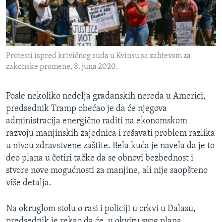
Protesti ispred krivičnog suda u Kvinsu sa zahtevom za
zakonske promene, 8. juna 2020.
Posle nekoliko nedelja građanskih nereda u Americi,
predsednik Tramp obećao je da će njegova
administracija energično raditi na ekonomskom
razvoju manjinskih zajednica i rešavati problem razlika
u nivou zdravstvene zaštite. Bela kuća je navela da je to
deo plana u četiri tačke da se obnovi bezbednost i
stvore nove mogućnosti za manjine, ali nije saopšteno
više detalja.
Na okruglom stolu o rasi i policiji u crkvi u Dalasu,
predsednik je rekao da će, u okviru svog plana,