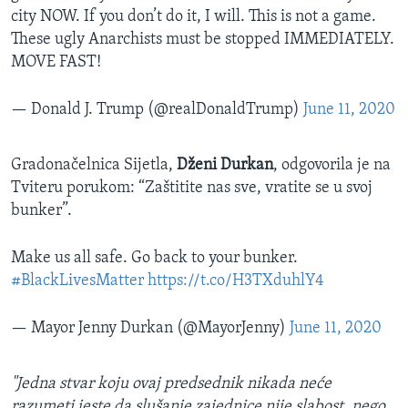
city NOW. If you don’t do it, I will. This is not a game.
These ugly Anarchists must be stopped IMMEDIATELY.
MOVE FAST!
— Donald J. Trump (@realDonaldTrump)
June 11, 2020
Gradonačelnica Sijetla,
Dženi Durkan
, odgovorila je na
Tviteru porukom: “Zaštitite nas sve, vratite se u svoj
bunker”.
Make us all safe. Go back to your bunker.
#BlackLivesMatter
https://t.co/H3TXduhlY4
— Mayor Jenny Durkan (@MayorJenny)
June 11, 2020
"Jedna stvar koju ovaj predsednik nikada neće
razumeti jeste da slušanje zajednice nije slabost, nego