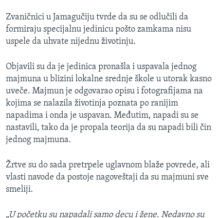
Zvaničnici u Jamagučiju tvrde da su se odlučili da
formiraju specijalnu jedinicu pošto zamkama nisu
uspele da uhvate nijednu životinju.
Objavili su da je jedinica pronašla i uspavala jednog
majmuna u blizini lokalne srednje škole u utorak kasno
uveče. Majmun je odgovarao opisu i fotografijama na
kojima se nalazila životinja poznata po ranijim
napadima i onda je uspavan. Međutim, napadi su se
nastavili, tako da je propala teorija da su napadi bili čin
jednog majmuna.
Žrtve su do sada pretrpele uglavnom blaže povrede, ali
vlasti navode da postoje nagoveštaji da su majmuni sve
smeliji.
„U početku su napadali samo decu i žene. Nedavno su