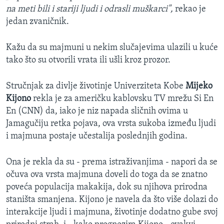
na meti bili i stariji ljudi i odrasli muškarci",
rekao je
jedan zvaničnik.
Kažu da su majmuni u nekim slučajevima ulazili u kuće
tako što su otvorili vrata ili ušli kroz prozor.
Stručnjak za divlje životinje Univerziteta Kobe
Mijeko
Kijono
rekla je za američku kablovsku TV mrežu Si En
En (CNN) da, iako je niz napada sličnih ovima u
Jamagučiju retka pojava, ova vrsta sukoba između ljudi
i majmuna postaje učestalija poslednjih godina.
Ona je rekla da su - prema istraživanjima - napori da se
očuva ova vrsta majmuna doveli do toga da se znatno
poveća populacija makakija, dok su njihova prirodna
staništa smanjena. Kijono je navela da što više dolazi do
interakcije ljudi i majmuna, životinje dodatno gube svoj