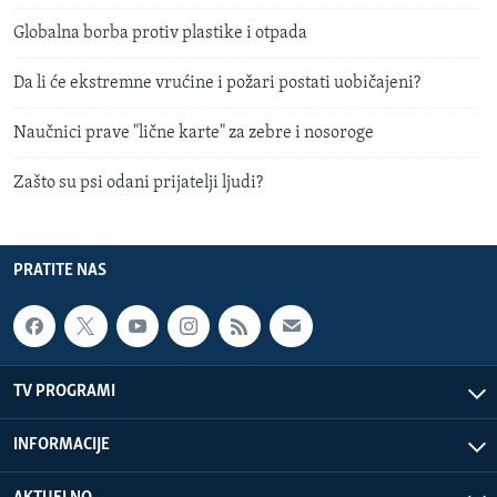
Globalna borba protiv plastike i otpada
Da li će ekstremne vrućine i požari postati uobičajeni?
Naučnici prave "lične karte" za zebre i nosoroge
Zašto su psi odani prijatelji ljudi?
PRATITE NAS
TV PROGRAMI
INFORMACIJE