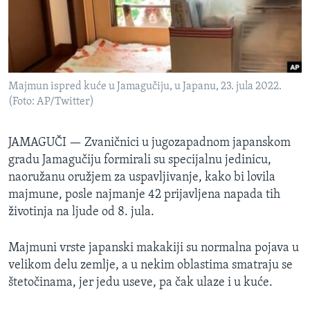
SPORT
INTERVJU
Majmun ispred kuće u Jamagučiju, u Japanu, 23. jula 2022.
(Foto: AP/Twitter)
JAMAGUČI —
Zvaničnici u jugozapadnom japanskom
gradu Jamagučiju formirali su specijalnu jedinicu,
naoružanu oružjem za uspavljivanje, kako bi lovila
majmune, posle najmanje 42 prijavljena napada tih
životinja na ljude od 8. jula.
Majmuni vrste japanski makakiji su normalna pojava u
velikom delu zemlje, a u nekim oblastima smatraju se
štetočinama, jer jedu useve, pa čak ulaze i u kuće.