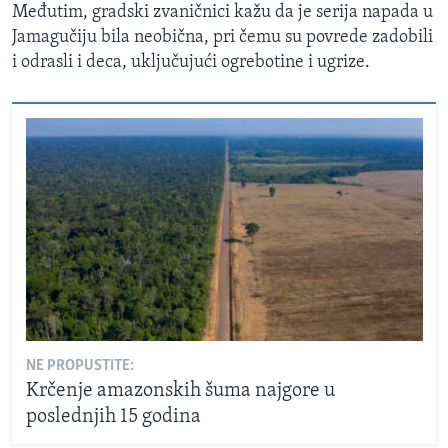
Međutim, gradski zvaničnici kažu da je serija napada u
Jamagučiju bila neobična, pri čemu su povrede zadobili
i odrasli i deca, uključujući ogrebotine i ugrize.
NE PROPUSTITE:
Krčenje amazonskih šuma najgore u
poslednjih 15 godina