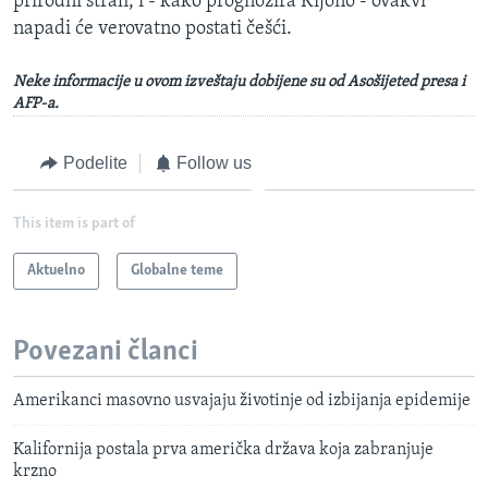
prirodni strah, i - kako prognozira Kijono - ovakvi
napadi će verovatno postati češći.
Neke informacije u ovom izveštaju dobijene su od Asošijeted presa i
AFP-a.
Podelite
Follow us
This item is part of
Aktuelno
Globalne teme
Povezani članci
Amerikanci masovno usvajaju životinje od izbijanja epidemije
Kalifornija postala prva američka država koja zabranjuje
krzno