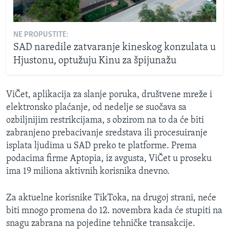
NE PROPUSTITE:
SAD naredile zatvaranje kineskog konzulata u
Hjustonu, optužuju Kinu za špijunažu
ViČet, aplikacija za slanje poruka, društvene mreže i
elektronsko plaćanje, od nedelje se suočava sa
ozbiljnijim restrikcijama, s obzirom na to da će biti
zabranjeno prebacivanje sredstava ili procesuiranje
isplata ljudima u SAD preko te platforme. Prema
podacima firme Aptopia, iz avgusta, ViČet u proseku
ima 19 miliona aktivnih korisnika dnevno.
Za aktuelne korisnike TikToka, na drugoj strani, neće
biti mnogo promena do 12. novembra kada će stupiti na
snagu zabrana na pojedine tehničke transakcije.