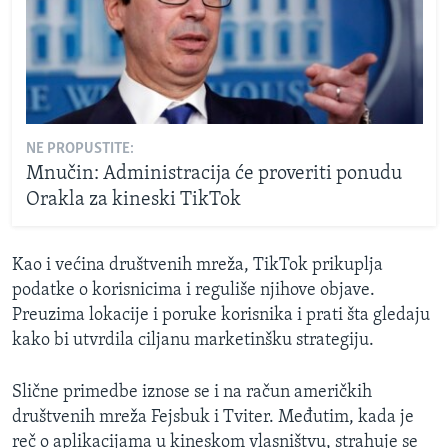
NE PROPUSTITE:
Mnučin: Administracija će proveriti ponudu
Orakla za kineski TikTok
Kao i većina društvenih mreža, TikTok prikuplja
podatke o korisnicima i reguliše njihove objave.
Preuzima lokacije i poruke korisnika i prati šta gledaju
kako bi utvrdila ciljanu marketinšku strategiju.
Slične primedbe iznose se i na račun američkih
društvenih mreža Fejsbuk i Tviter. Međutim, kada je
reč o aplikacijama u kineskom vlasništvu, strahuje se