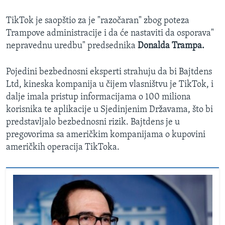
TikTok je saopštio za je "razočaran" zbog poteza
Trampove administracije i da će nastaviti da osporava"
nepravednu uredbu" predsednika
Donalda Trampa.
Pojedini bezbednosni eksperti strahuju da bi Bajtdens
Ltd, kineska kompanija u čijem vlasništvu je TikTok, i
dalje imala pristup informacijama o 100 miliona
korisnika te aplikacije u Sjedinjenim Državama, što bi
predstavljalo bezbednosni rizik. Bajtdens je u
pregovorima sa američkim kompanijama o kupovini
američkih operacija TikToka.