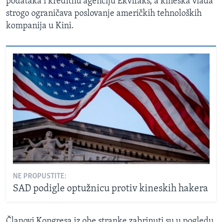
podataka i kreditnu agenciju Ekvifaks, a kineska vlada
strogo ograničava poslovanje američkih tehnoloških
kompanija u Kini.
NE PROPUSTITE:
SAD podigle optužnicu protiv kineskih hakera
Članovi Kongresa iz obe stranke zabrinuti su u pogledu