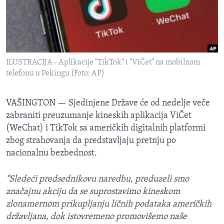
SPORT
INTERVJU
ILUSTRACIJA - Aplikacije "TikTok" i "ViČet" na mobilnom
telefonu u Pekingu (Foto: AP)
VAŠINGTON —
Sjedinjene Države će od nedelje veče
zabraniti preuzumanje kineskih aplikacija ViČet
(WeChat) i TikTok sa američkih digitalnih platformi
zbog strahovanja da predstavljaju pretnju po
nacionalnu bezbednost.
“Sledeći predsednikovu naredbu, preduzeli smo
značajnu akciju da se suprostavimo kineskom
zlonamernom prikupljanju ličnih podataka američkih
državljana, dok istovremeno promovišemo naše