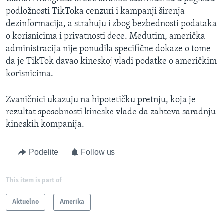
podložnosti TikToka cenzuri i kampanji širenja
dezinformacija, a strahuju i zbog bezbednosti podataka
o korisnicima i privatnosti dece. Međutim, američka
administracija nije ponudila specifične dokaze o tome
da je TikTok davao kineskoj vladi podatke o američkim
korisnicima.
Zvaničnici ukazuju na hipotetičku pretnju, koja je
rezultat sposobnosti kineske vlade da zahteva saradnju
kineskih kompanija.
Podelite
Follow us
This item is part of
Aktuelno
Amerika