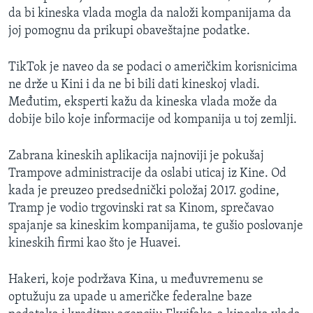
da bi kineska vlada mogla da naloži kompanijama da
joj pomognu da prikupi obaveštajne podatke.
TikTok je naveo da se podaci o američkim korisnicima
ne drže u Kini i da ne bi bili dati kineskoj vladi.
Međutim, eksperti kažu da kineska vlada može da
dobije bilo koje informacije od kompanija u toj zemlji.
Zabrana kineskih aplikacija najnoviji je pokušaj
Trampove administracije da oslabi uticaj iz Kine. Od
kada je preuzeo predsednički položaj 2017. godine,
Tramp je vodio trgovinski rat sa Kinom, sprečavao
spajanje sa kineskim kompanijama, te gušio poslovanje
kineskih firmi kao što je Huavei.
Hakeri, koje podržava Kina, u međuvremenu se
optužuju za upade u američke federalne baze