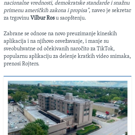
nacionalne vrednosti, demokratske standarde i snažnu
primenu američkih zakona i propisa"
, naveo je sekretar
za trgovinu
Vilbur Ros
u saopštenju.
Zabrane se odnose na novo preuzimanje kineskih
aplikacija i na njihovo osvežavanje, i manje su
sveobuhvatne od očekivanih naročito za TikTok,
popularnu aplikaciju za delenje kratkih video snimaka,
prenosi Rojters.