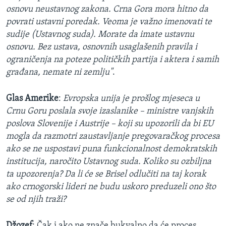
osnovu neustavnog zakona. Crna Gora mora hitno da
povrati ustavni poredak. Veoma je važno imenovati te
sudije (Ustavnog suda). Morate da imate ustavnu
osnovu. Bez ustava, osnovnih usaglašenih pravila i
ograničenja na poteze političkih partija i aktera i samih
građana, nemate ni zemlju"
.
Glas Amerike
:
Evropska unija je prošlog mjeseca u
Crnu Goru poslala svoje izaslanike – ministre vanjskih
poslova Slovenije i Austrije – koji su upozorili da bi EU
mogla da razmotri zaustavljanje pregovaračkog procesa
ako se ne uspostavi puna funkcionalnost demokratskih
institucija, naročito Ustavnog suda. Koliko su ozbiljna
ta upozorenja? Da li će se Brisel odlučiti na taj korak
ako crnogorski lideri ne budu uskoro preduzeli ono što
se od njih traži?
Džozef
: Čak i ako ne znače bukvalno da će proces