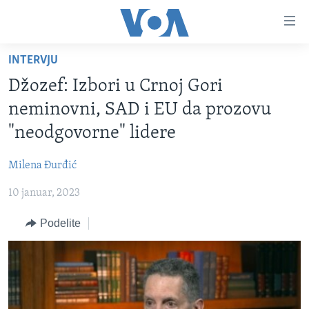
Linkovi
Idi
na
INTERVJU
glavni
NASLOVNA
sadržaj
Džozef: Izbori u Crnoj Gori
RUBRIKE
Idi
neminovni, SAD i EU da prozovu
na
TV PROGRAM
AMERIKA
"neodgovorne" lidere
glavnu
BALKAN
OTVORENI STUDIO
navigaciju
Learning English
Milena Đurđić
Idi
GLOBALNE TEME
IZ AMERIKE
na
10 januar, 2023
PRATITE NAS
EKONOMIJA
pretragu
Podelite
NAUKA I TEHNOLOGIJA
MEDICINA
Jezici
KULTURA
DRUŠTVO