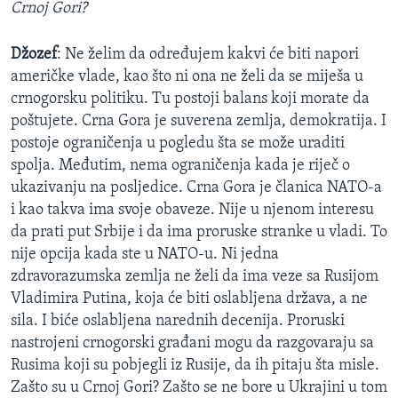
Crnoj Gori?
Džozef
: Ne želim da određujem kakvi će biti napori
američke vlade, kao što ni ona ne želi da se miješa u
crnogorsku politiku. Tu postoji balans koji morate da
poštujete. Crna Gora je suverena zemlja, demokratija. I
postoje ograničenja u pogledu šta se može uraditi
spolja. Međutim, nema ograničenja kada je riječ o
ukazivanju na posljedice. Crna Gora je članica NATO-a
i kao takva ima svoje obaveze. Nije u njenom interesu
da prati put Srbije i da ima proruske stranke u vladi. To
nije opcija kada ste u NATO-u. Ni jedna
zdravorazumska zemlja ne želi da ima veze sa Rusijom
Vladimira Putina, koja će biti oslabljena država, a ne
sila. I biće oslabljena narednih decenija. Proruski
nastrojeni crnogorski građani mogu da razgovaraju sa
Rusima koji su pobjegli iz Rusije, da ih pitaju šta misle.
Zašto su u Crnoj Gori? Zašto se ne bore u Ukrajini u tom