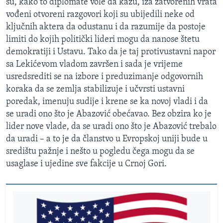
su, kako to diplomate vole da kažu, iza zatvorenih vrata
vođeni otvoreni razgovori koji su ubijedili neke od
ključnih aktera da odustanu i da razumije da postoje
limiti do kojih politički lideri mogu da nanose štetu
demokratiji i Ustavu. Tako da je taj protivustavni napor
sa Lekićevom vladom završen i sada je vrijeme
usredsrediti se na izbore i preduzimanje odgovornih
koraka da se zemlja stabilizuje i učvrsti ustavni
poredak, imenuju sudije i krene se ka novoj vladi i da
se uradi ono što je Abazović obećavao. Bez obzira ko je
lider nove vlade, da se uradi ono što je Abazović trebalo
da uradi – a to je da članstvo u Evropskoj uniji bude u
središtu pažnje i nešto u pogledu čega mogu da se
usaglase i ujedine sve fakcije u Crnoj Gori.