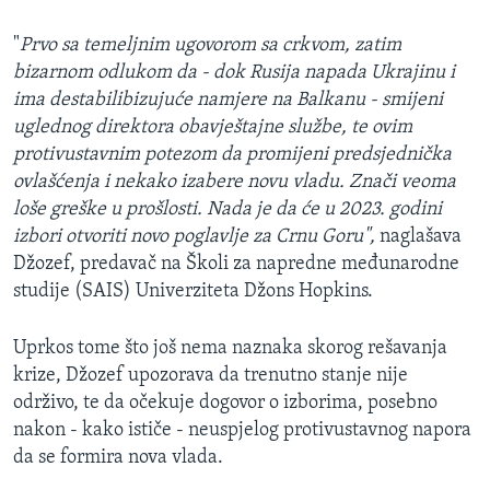
"
Prvo sa temeljnim ugovorom sa crkvom, zatim
bizarnom odlukom da - dok Rusija napada Ukrajinu i
ima destabilibizujuće namjere na Balkanu - smijeni
uglednog direktora obavještajne službe, te ovim
protivustavnim potezom da promijeni predsjednička
ovlašćenja i nekako izabere novu vladu. Znači veoma
loše greške u prošlosti. Nada je da će u 2023. godini
izbori otvoriti novo poglavlje za Crnu Goru",
naglašava
Džozef, predavač na Školi za napredne međunarodne
studije (SAIS) Univerziteta Džons Hopkins.
Uprkos tome što još nema naznaka skorog rešavanja
krize, Džozef upozorava da trenutno stanje nije
održivo, te da očekuje dogovor o izborima, posebno
nakon - kako ističe - neuspjelog protivustavnog napora
da se formira nova vlada.