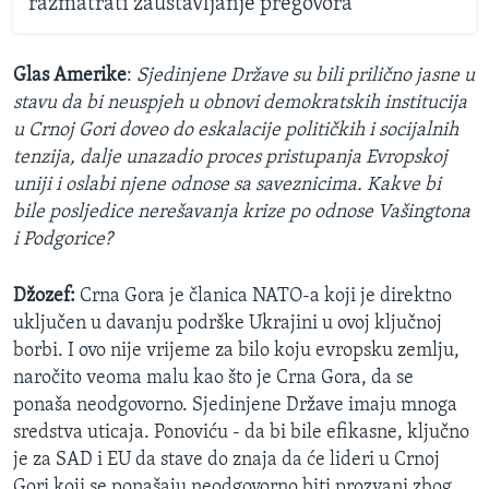
razmatrati zaustavljanje pregovora
Glas Amerike
:
Sjedinjene Države su bili prilično jasne u
stavu da bi neuspjeh u obnovi demokratskih institucija
u Crnoj Gori doveo do eskalacije političkih i socijalnih
tenzija, dalje unazadio proces pristupanja Evropskoj
uniji i oslabi njene odnose sa saveznicima. Kakve bi
bile posljedice nerešavanja krize po odnose Vašingtona
i Podgorice?
Džozef:
Crna Gora je članica NATO-a koji je direktno
uključen u davanju podrške Ukrajini u ovoj ključnoj
borbi. I ovo nije vrijeme za bilo koju evropsku zemlju,
naročito veoma malu kao što je Crna Gora, da se
ponaša neodgovorno. Sjedinjene Države imaju mnoga
sredstva uticaja. Ponoviću - da bi bile efikasne, ključno
je za SAD i EU da stave do znaja da će lideri u Crnoj
Gori koji se ponašaju neodgovorno biti prozvani zbog