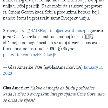
nuklearnog oružja. To nije šala. To znači da je Evropska
unija u lošoj poziciji. Kako može da zaustavi pregovore
sa Crnom Gorom kada Srbija preduzima korake koji
nanose štetu i ugrožavaju samu Evropsku uniju.
Stručnjak sa
@SAISHopkins
@edwardpjoseph
govorio
je za Glas Amerike o institucionalnoj krizi u 🇲🇪
oličenoj u nemogućnosti da se u toj državi uspostave
funkcionalne instutucije. 📸 i 📹 Skype
pic.twitter.com/nyFFhGLMJR
— Glas Amerike VOA (@GlasAmerikeVOA)
January 10,
2023
Glas Amerike
:
Kakve bi mogle da budu posljedice,
kada je riječ o evropskim integracijama Crne Gore, ako
se kriza ne riješi?