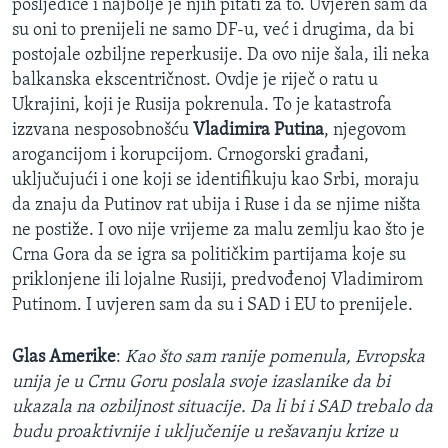
posljedice i najbolje je njih pitati za to. Uvjeren sam da
su oni to prenijeli ne samo DF-u, već i drugima, da bi
postojale ozbiljne reperkusije. Da ovo nije šala, ili neka
balkanska ekscentričnost. Ovdje je riječ o ratu u
Ukrajini, koji je Rusija pokrenula. To je katastrofa
izzvana nesposobnošću
Vladimira Putina
, njegovom
arogancijom i korupcijom. Crnogorski građani,
uključujući i one koji se identifikuju kao Srbi, moraju
da znaju da Putinov rat ubija i Ruse i da se njime ništa
ne postiže. I ovo nije vrijeme za malu zemlju kao što je
Crna Gora da se igra sa političkim partijama koje su
priklonjene ili lojalne Rusiji, predvođenoj Vladimirom
Putinom. I uvjeren sam da su i SAD i EU to prenijele.
Glas Amerike
:
Kao što sam ranije pomenula, Evropska
unija je u Crnu Goru poslala svoje izaslanike da bi
ukazala na ozbiljnost situacije. Da li bi i SAD trebalo da
budu proaktivnije i uključenije u rešavanju krize u