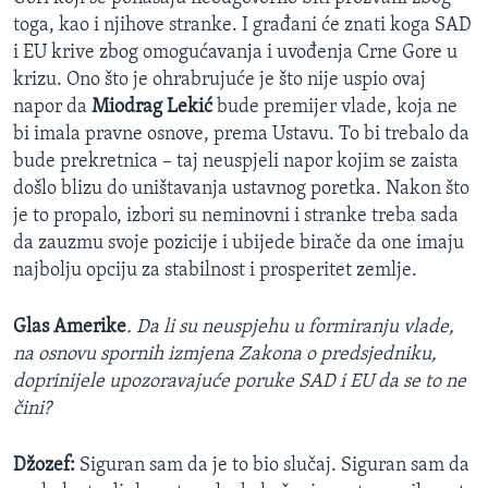
toga, kao i njihove stranke. I građani će znati koga SAD
i EU krive zbog omogućavanja i uvođenja Crne Gore u
krizu. Ono što je ohrabrujuće je što nije uspio ovaj
napor da
Miodrag Lekić
bude premijer vlade, koja ne
bi imala pravne osnove, prema Ustavu. To bi trebalo da
bude prekretnica – taj neuspjeli napor kojim se zaista
došlo blizu do uništavanja ustavnog poretka. Nakon što
je to propalo, izbori su neminovni i stranke treba sada
da zauzmu svoje pozicije i ubijede birače da one imaju
najbolju opciju za stabilnost i prosperitet zemlje.
Glas Amerike
. Da li su neuspjehu u formiranju vlade,
na osnovu spornih izmjena Zakona o predsjedniku,
doprinijele upozoravajuće poruke SAD i EU da se to ne
čini?
Džozef:
Siguran sam da je to bio slučaj. Siguran sam da