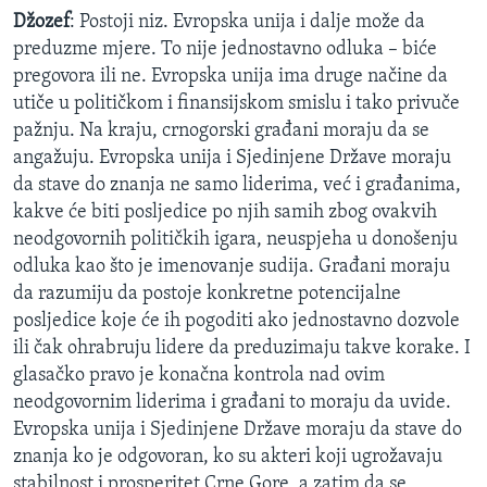
Džozef
: Postoji niz. Evropska unija i dalje može da
preduzme mjere. To nije jednostavno odluka – biće
pregovora ili ne. Evropska unija ima druge načine da
utiče u političkom i finansijskom smislu i tako privuče
pažnju. Na kraju, crnogorski građani moraju da se
angažuju. Evropska unija i Sjedinjene Države moraju
da stave do znanja ne samo liderima, već i građanima,
kakve će biti posljedice po njih samih zbog ovakvih
neodgovornih političkih igara, neuspjeha u donošenju
odluka kao što je imenovanje sudija. Građani moraju
da razumiju da postoje konkretne potencijalne
posljedice koje će ih pogoditi ako jednostavno dozvole
ili čak ohrabruju lidere da preduzimaju takve korake. I
glasačko pravo je konačna kontrola nad ovim
neodgovornim liderima i građani to moraju da uvide.
Evropska unija i Sjedinjene Države moraju da stave do
znanja ko je odgovoran, ko su akteri koji ugrožavaju
stabilnost i prosperitet Crne Gore, a zatim da se