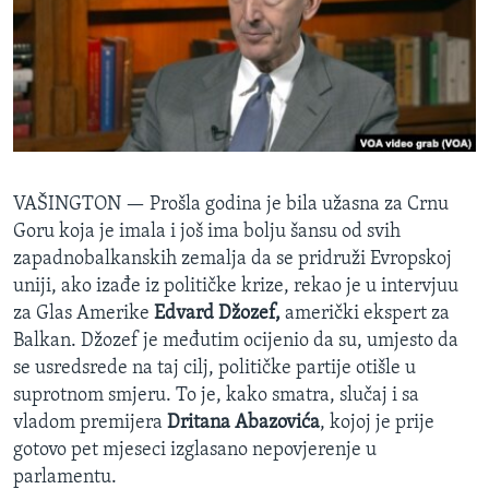
SPORT
INTERVJU
VAŠINGTON —
Prošla godina je bila užasna za Crnu
Goru koja je imala i još ima bolju šansu od svih
zapadnobalkanskih zemalja da se pridruži Evropskoj
uniji, ako izađe iz političke krize, rekao je u intervjuu
za Glas Amerike
Edvard Džozef,
američki ekspert za
Balkan. Džozef je međutim ocijenio da su, umjesto da
se usredsrede na taj cilj, političke partije otišle u
suprotnom smjeru. To je, kako smatra, slučaj i sa
vladom premijera
Dritana Abazovića
, kojoj je prije
gotovo pet mjeseci izglasano nepovjerenje u
parlamentu.