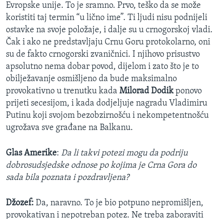
Evropske unije. To je sramno. Prvo, teško da se može
koristiti taj termin “u lično ime”. Ti ljudi nisu podnijeli
ostavke na svoje položaje, i dalje su u crnogorskoj vladi.
Čak i ako ne predstavljaju Crnu Goru protokolarno, oni
su de fakto crnogorski zvaničnici. I njihovo prisustvo
apsolutno nema dobar povod, dijelom i zato što je to
obilježavanje osmišljeno da bude maksimalno
provokativno u trenutku kada
Milorad Dodik
ponovo
prijeti secesijom, i kada dodjeljuje nagradu Vladimiru
Putinu koji svojom bezobzirnošću i nekompetentnošću
ugrožava sve građane na Balkanu.
Glas Amerike
:
Da li takvi potezi mogu da podriju
dobrosudsjedske odnose po kojima je Crna Gora do
sada bila poznata i pozdravljena?
Džozef:
Da, naravno. To je bio potpuno nepromišljen,
provokativan i nepotreban potez. Ne treba zaboraviti