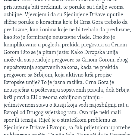
pristupanja biti prekinut, te poruke su i dalje veoma
ozbiljne. Vjerujem i da su Sjedinjene Države uputile
slične poruke o koracima koje bi Crna Gora trebalo da
preduzme, kao i onima koje ne bi trebalo da preduzme,
kao što je formiranje neustavne vlade. Ono što je
komplikovano u pogledu prekida pregovora sa Crnom
Gorom i što se ja pitam jeste: Kako Evropska unija
može da suspenduje pregovore sa Crnom Gorom, zbog
nepoštovanja sopstvenih zakona, kada ne prekida
pregovore sa Srbijom, koja aktivno krši propise
Evropske unije? To je jasna razlika. Crna Gora je
neuspješna u poštovanju sopstvenih pravila, dok Srbija
krši pravila EU o veoma ozbiljnom pitanju –
jedinstvenom stavu o Rusiji koja vodi najozbiljniji rat u
Evropi od Drugog svjetskog rata. Ovo nije neki mali
spor ili tenzija. Riječ je o strateškom problemu za
Sjedinjene Države i Evropu, sa čak prijetnjom upotrebe