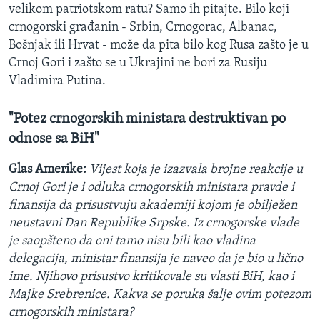
velikom patriotskom ratu? Samo ih pitajte. Bilo koji
crnogorski građanin - Srbin, Crnogorac, Albanac,
Bošnjak ili Hrvat - može da pita bilo kog Rusa zašto je u
Crnoj Gori i zašto se u Ukrajini ne bori za Rusiju
Vladimira Putina.
"Potez crnogorskih ministara destruktivan po
odnose sa BiH"
Glas Amerike:
Vijest koja je izazvala brojne reakcije u
Crnoj Gori je i odluka crnogorskih ministara pravde i
finansija da prisustvuju akademiji kojom je obilježen
neustavni Dan Republike Srpske. Iz crnogorske vlade
je saopšteno da oni tamo nisu bili kao vladina
delegacija, ministar finansija je naveo da je bio u lično
ime. Njihovo prisustvo kritikovale su vlasti BiH, kao i
Majke Srebrenice. Kakva se poruka šalje ovim potezom
crnogorskih ministara?