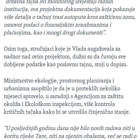
“državna tajna svi monitoring izvještaji raznih
institucija, sva projektna dokumentacija koja pokazuje
više detalja o tačnoj trasi autoputa kroz zaštićenu zonu,
osnovni podaci o finansijskim aranžmanima i
plaćanjima, kao i mnogi drugi dokumenti”.
Osim toga, stručnjaci koje je Vlada angažovala za
nadzor nad ovim projektom, dužni su da čuvaju sve
dobijene podatke kao poslovnu tajnu, stoji u dopisu.
Ministarstvo ekologije, prostornog planiranja i
urbanizma saopštilo je da je u proteklih nekoliko
mjeseci sprovelo, u saradnji s Agencijom za zaštitu
okoliša i Ekološkom inspekcijom, više kontrola
kritičnih tačaka kako bi se utvrdilo činjenično stanje.
“U posljednjih godinu dana nije bilo novih radova niti u
koritu rijeke Tare, niti na njenim obalama, već se radi o