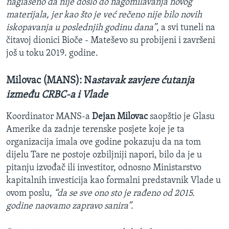
naglašeno da nije došlo do nagomilavanja novog
materijala, jer kao što je već rečeno nije bilo novih
iskopavanja u poslednjih godinu dana”
, a svi tuneli na
čitavoj dionici Bioče - Mateševo su probijeni i završeni
još u toku 2019. godine.
Milovac (MANS): N
astavak zavjere ćutanja
između CRBC-a i Vlade
Koordinator MANS-a
Dejan Milovac
saopštio je Glasu
Amerike da zadnje terenske posjete koje je ta
organizacija imala ove godine pokazuju da na tom
dijelu Tare ne postoje ozbiljniji napori, bilo da je u
pitanju izvođač ili investitor, odnosno Ministarstvo
kapitalnih investicija kao formalni predstavnik Vlade u
ovom poslu,
“da se sve ono sto je rađeno od 2015.
godine naovamo zapravo sanira”.