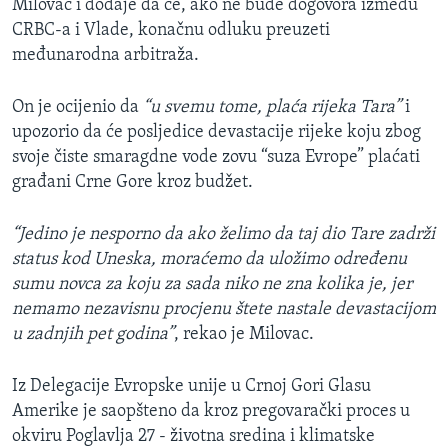
Milovac i dodaje da će, ako ne bude dogovora između
CRBC-a i Vlade, konačnu odluku preuzeti
međunarodna arbitraža.
On je ocijenio da
“u svemu tome, plaća rijeka Tara”
i
upozorio da će posljedice devastacije rijeke koju zbog
svoje čiste smaragdne vode zovu “suza Evrope” plaćati
građani Crne Gore kroz budžet.
“Jedino je nesporno da ako želimo da taj dio Tare zadrži
status kod Uneska, moraćemo da uložimo određenu
sumu novca za koju za sada niko ne zna kolika je, jer
nemamo nezavisnu procjenu štete nastale devastacijom
u zadnjih pet godina”
, rekao je Milovac.
Iz Delegacije Evropske unije u Crnoj Gori Glasu
Amerike je saopšteno da kroz pregovarački proces u
okviru Poglavlja 27 - životna sredina i klimatske