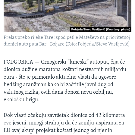
SPORT
INTERVJU
Prelaz preko rijeke Tare ispod petlje Mateševo na prioritetnoj
dionici auto puta Bar - Boljare (Foto: Pobjeda/Stevo Vasiljević)
PODGORICA —
Crnogorski “kineski” autoput, čija će
dionica dužine maratona koštati nestvarnih milijardu
eura - što je primoralo aktuelne vlasti da ugovore
hedžing aranžman kako bi zaštitile javni dug od
valutnog rizika, ovih dana donosi novu ozbiljnu,
ekološku brigu.
Dok vlasti očekuju završetak dionice od 42 kilometra
ove jeseni, mnogi strahuju da će zemlju-aspiranta za
EU ovaj skupi projekat koštati jednog od njenih