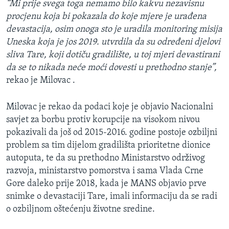
“Mi prije svega toga nemamo bilo kakvu nezavisnu
procjenu koja bi pokazala do koje mjere je urađena
devastacija, osim onoga sto je uradila monitoring misija
Uneska koja je jos 2019. utvrdila da su određeni djelovi
sliva Tare, koji dotiču gradilište, u toj mjeri devastirani
da se to nikada neće moći dovesti u prethodno stanje”,
rekao je Milovac .
Milovac je rekao da podaci koje je objavio Nacionalni
savjet za borbu protiv korupcije na visokom nivou
pokazivali da još od 2015-2016. godine postoje ozbiljni
problem sa tim dijelom gradilišta prioritetne dionice
autoputa, te da su prethodno Ministarstvo održivog
razvoja, ministarstvo pomorstva i sama Vlada Crne
Gore daleko prije 2018, kada je MANS objavio prve
snimke o devastaciji Tare, imali informaciju da se radi
o ozbiljnom oštećenju životne sredine.