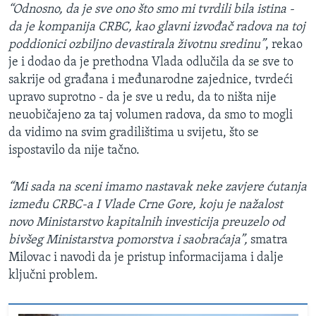
“Odnosno, da je sve ono što smo mi tvrdili bila istina -
da je kompanija CRBC, kao glavni izvođač radova na toj
poddionici ozbiljno devastirala životnu sredinu”
, rekao
je i dodao da je prethodna Vlada odlučila da se sve to
sakrije od građana i međunarodne zajednice, tvrdeći
upravo suprotno - da je sve u redu, da to ništa nije
neuobičajeno za taj volumen radova, da smo to mogli
da vidimo na svim gradilištima u svijetu, što se
ispostavilo da nije tačno.
“Mi sada na sceni imamo nastavak neke zavjere ćutanja
između CRBC-a I Vlade Crne Gore, koju je nažalost
novo Ministarstvo kapitalnih investicija preuzelo od
bivšeg Ministarstva pomorstva i saobraćaja”,
smatra
Milovac i navodi da je pristup informacijama i dalje
ključni problem.