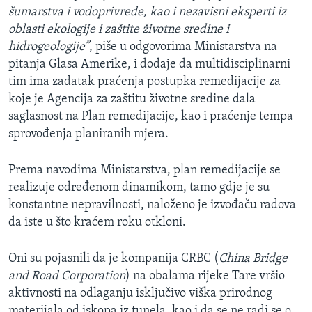
šumarstva i vodoprivrede, kao i nezavisni eksperti iz
oblasti ekologije i zaštite životne sredine i
hidrogeologije”
, piše u odgovorima Ministarstva na
pitanja Glasa Amerike, i dodaje da multidisciplinarni
tim ima zadatak praćenja postupka remedijacije za
koje je Agencija za zaštitu životne sredine dala
saglasnost na Plan remedijacije, kao i praćenje tempa
sprovođenja planiranih mjera.
Prema navodima Ministarstva, plan remedijacije se
realizuje određenom dinamikom, tamo gdje je su
konstantne nepravilnosti, naloženo je izvođaču radova
da iste u što kraćem roku otkloni.
Oni su pojasnili da je kompanija CRBC (
China Bridge
and Road Corporation
) na obalama rijeke Tare vršio
aktivnosti na odlaganju isključivo viška prirodnog
materijala od iskopa iz tunela, kao i da se ne radi se o