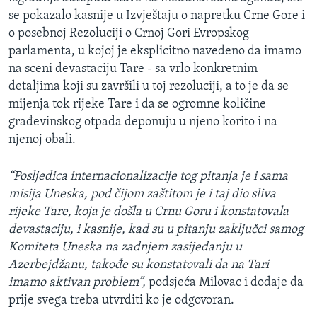
se pokazalo kasnije u Izvještaju o napretku Crne Gore i
o posebnoj Rezoluciji o Crnoj Gori Evropskog
parlamenta, u kojoj je eksplicitno navedeno da imamo
na sceni devastaciju Tare - sa vrlo konkretnim
detaljima koji su završili u toj rezoluciji, a to je da se
mijenja tok rijeke Tare i da se ogromne količine
građevinskog otpada deponuju u njeno korito i na
njenoj obali.
“Posljedica internacionalizacije tog pitanja je i sama
misija Uneska, pod čijom zaštitom je i taj dio sliva
rijeke Tare, koja je došla u Crnu Goru i konstatovala
devastaciju, i kasnije, kad su u pitanju zaključci samog
Komiteta Uneska na zadnjem zasijedanju u
Azerbejdžanu, takođe su konstatovali da na Tari
imamo aktivan problem”,
podsjeća Milovac i dodaje da
prije svega treba utvrditi ko je odgovoran.