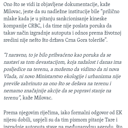
Ono što se vidi iz objavljene dokumentacije, kaže
Milovac, jeste da su nadležne institucije bile “prilično
mlake kada je u pitanju sankcionisanje kineske
kompanije CRBC, i da time nije poslata poruka da
takav način izgradnje autoputa i odnos prema životnoj
sredini nije nešto što država Crna Gora toleriše”.
“I naravno, to je bilo prihvaćeno kao poruka da se
nastavi sa tom devastacijom, koja nažalost i danas ima
posljedice na terenu, a možemo da vidimo da ni nova
Vlada, ni novo Ministarstvo ekologije i urbanizma nije
previše zabrinuto za ono što se dešava na terenu i
nemamo značajnije akcije da se popravi stanje na
terenu”
, kaže Milovac.
Prema njegovim riječima, iako formalni odgovor od EK
nijesu dobili, uspjeli su da tim pismom pitanje Tare i
izgradnje autoputa stave na međunarodnu agendu, što