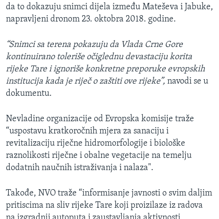
da to dokazuju snimci dijela između Mateševa i Jabuke,
napravljeni dronom 23. oktobra 2018. godine.
“Snimci sa terena pokazuju da Vlada Crne Gore
kontinuirano toleriše očiglednu devastaciju korita
rijeke Tare i ignoriše konkretne preporuke evropskih
institucija kada je riječ o zaštiti ove rijeke”,
navodi se u
dokumentu.
Nevladine organizacije od Evropska komisije traže
“uspostavu kratkoročnih mjera za sanaciju i
revitalizaciju riječne hidromorfologije i biološke
raznolikosti riječne i obalne vegetacije na temelju
dodatnih naučnih istraživanja i nalaza".
Takođe, NVO traže “informisanje javnosti o svim daljim
pritiscima na sliv rijeke Tare koji proizilaze iz radova
na izgradnji autoputa i zaustavljanja aktivnosti