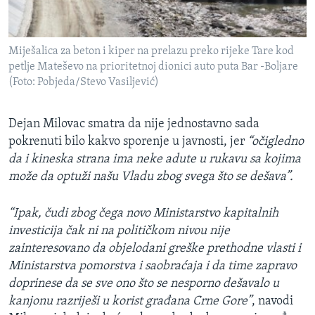
Miješalica za beton i kiper na prelazu preko rijeke Tare kod
petlje Mateševo na prioritetnoj dionici auto puta Bar -Boljare
(Foto: Pobjeda/Stevo Vasiljević)
Dejan Milovac smatra da nije jednostavno sada
pokrenuti bilo kakvo sporenje u javnosti, jer
“očigledno
da i kineska strana ima neke adute u rukavu sa kojima
može da optuži našu Vladu zbog svega što se dešava”.
“Ipak, čudi zbog čega novo Ministarstvo kapitalnih
investicija čak ni na političkom nivou nije
zainteresovano da objelodani greške prethodne vlasti i
Ministarstva pomorstva i saobraćaja i da time zapravo
doprinese da se sve ono što se nesporno dešavalo u
kanjonu razriješi u korist građana Crne Gore”
, navodi