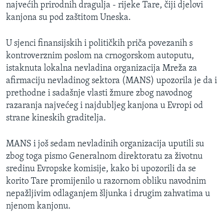
najvećih prirodnih dragulja - rijeke Tare, čiji djelovi
kanjona su pod zaštitom Uneska.
U sjenci finansijskih i političkih priča povezanih s
kontroverznim poslom na crnogorskom autoputu,
istaknuta lokalna nevladina organizacija Mreža za
afirmaciju nevladinog sektora (MANS) upozorila je da i
prethodne i sadašnje vlasti žmure zbog navodnog
razaranja najvećeg i najdubljeg kanjona u Evropi od
strane kineskih graditelja.
MANS i još sedam nevladinih organizacija uputili su
zbog toga pismo Generalnom direktoratu za životnu
sredinu Evropske komisije, kako bi upozorili da se
korito Tare promijenilo u razornom obliku navodnim
nepažljivim odlaganjem šljunka i drugim zahvatima u
njenom kanjonu.