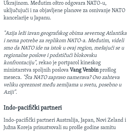
Ukrajinom. Međutim oštro odgovara NATO-u,
uključujući i na objavljene planove za osnivanje NATO
kancelarije u Japanu.
"Azija leži izvan geografskog obima severnog Atlantika
i nema potrebe za replikom NATO-a. Međutim, videli
smo da NATO ide na istok u ovaj region, mešajući se u
regionalne poslove i podstičući blokovsku
konfrontaciju",
rekao je portparol kineskog
ministarstva spoljnih poslova
Vang Venbin
prošlog
meseca.
"Šta NATO zapravo namerava? Ovo zahteva
veliku opreznost među zemljama u svetu, posebno u
Aziji".
Indo-pacifički partneri
Indo-pacifički partneri Australija, Japan, Novi Zeland i
Južna Koreja prisustvovali su prošle godine samitu