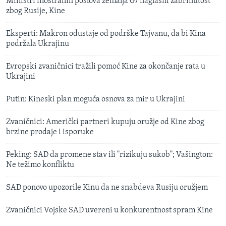
Ministri inostranih poslova zemalja G7 naglasili zabrinutost
zbog Rusije, Kine
Eksperti: Makron odustaje od podrške Tajvanu, da bi Kina
podržala Ukrajinu
Evropski zvaničnici tražili pomoć Kine za okončanje rata u
Ukrajini
Putin: Kineski plan moguća osnova za mir u Ukrajini
Zvaničnici: Američki partneri kupuju oružje od Kine zbog
brzine prodaje i isporuke
Peking: SAD da promene stav ili "rizikuju sukob"; Vašington:
Ne težimo konfliktu
SAD ponovo upozorile Kinu da ne snabdeva Rusiju oružjem
Zvaničnici Vojske SAD uvereni u konkurentnost spram Kine