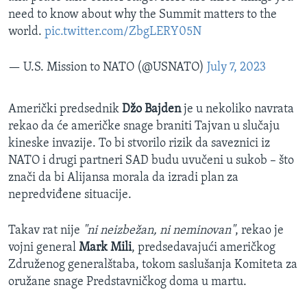
need to know about why the Summit matters to the
world.
pic.twitter.com/ZbgLERY05N
— U.S. Mission to NATO (@USNATO)
July 7, 2023
Američki predsednik
Džo Bajden
je u nekoliko navrata
rekao da će američke snage braniti Tajvan u slučaju
kineske invazije. To bi stvorilo rizik da saveznici iz
NATO i drugi partneri SAD budu uvučeni u sukob – što
znači da bi Alijansa morala da izradi plan za
nepredviđene situacije.
Takav rat nije
"ni neizbežan, ni neminovan"
, rekao je
vojni general
Mark Mili
, predsedavajući američkog
Združenog generalštaba, tokom saslušanja Komiteta za
oružane snage Predstavničkog doma u martu.