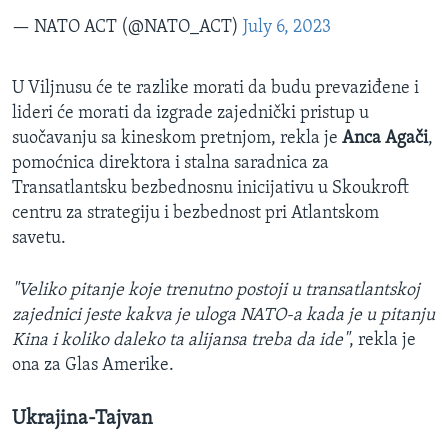
— NATO ACT (@NATO_ACT)
July 6, 2023
U Viljnusu će te razlike morati da budu prevaziđene i
lideri će morati da izgrade zajednički pristup u
suočavanju sa kineskom pretnjom, rekla je
Anca Agači
,
pomoćnica direktora i stalna saradnica za
Transatlantsku bezbednosnu inicijativu u Skoukroft
centru za strategiju i bezbednost pri Atlantskom
savetu.
"Veliko pitanje koje trenutno postoji u transatlantskoj
zajednici jeste kakva je uloga NATO-a kada je u pitanju
Kina i koliko daleko ta alijansa treba da ide"
, rekla je
ona za Glas Amerike.
Ukrajina-Tajvan