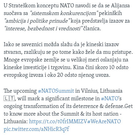
U Strateškom konceptu NATO navodi se da se Alijansa
suočava sa
"sistemskom konkurencijom"
pekinških
"ambicija i politike prinude"
koja predstavlja izazov za
"interese, bezbednost i vrednosti"
članica.
Iako se saveznici možda slažu da je kineski izazov
stvaran, razlikuju se po tome kako žele da mu pristupe.
Mnoge evropske zemlje se u velikoj meri oslanjaju na
kineske investicije i trgovinu. Kina čini skoro 10 odsto
evropskog izvoza i oko 20 odsto njenog uvoza.
The upcoming
#NATOSummit
in Vilnius, Lithuania
🇱🇹, will mark a significant milestone in
#NATO
's
ongoing transformation of its deterrence & defense.Get
to know more about the Summit & its host nation -
Lithuania:
https://t.co/t0frIMMIZV
#WeAreNATO
pic.twitter.com/aNHicR3q7f