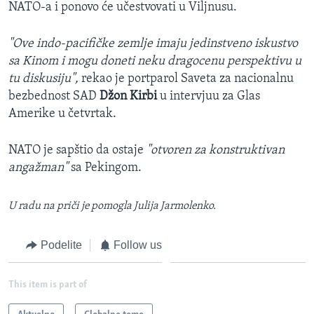
NATO-a i ponovo će učestvovati u Viljnusu.
"Ove indo-pacifičke zemlje imaju jedinstveno iskustvo
sa Kinom i mogu doneti neku dragocenu perspektivu u
tu diskusiju",
rekao je portparol Saveta za nacionalnu
bezbednost SAD
Džon Kirbi
u intervjuu za Glas
Amerike u četvrtak.
NATO je sapštio da ostaje
"otvoren za konstruktivan
angažman"
sa Pekingom.
U radu na priči je pomogla Julija Jarmolenko.
Podelite
Follow us
This item is part of