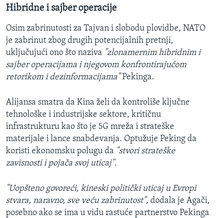
Hibridne i sajber operacije
Osim zabrinutosti za Tajvan i slobodu plovidbe, NATO
je zabrinut zbog drugih potencijalnih pretnji,
uključujući ono što naziva
"zlonamernim hibridnim i
sajber operacijama i njegovom konfrontirajućom
retorikom i dezinformacijama"
Pekinga.
Alijansa smatra da Kina želi da kontroliše ključne
tehnološke i industrijske sektore, kritičnu
infrastrukturu kao što je 5G mreža i strateške
materijale i lance snabdevanja. Optužuje Peking da
koristi ekonomsku polugu da
"stvori strateške
zavisnosti i pojača svoj uticaj".
"Uopšteno govoreći, kineski politički uticaj u Evropi
stvara, naravno, sve veću zabrinutost",
dodala je Agači,
posebno ako se ima u vidu rastuće partnerstvo Pekinga