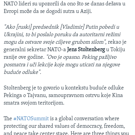
NATO lideri su upozorili da ono što se danas dešava u
Evropi može da se dogodi sutra u Aziji.
"Ako [ruski] predsednik [Vladimir] Putin pobedi u
Ukrajini, to bi poslalo poruku da autoritarni režimi
mogu da ostvare svoje ciljeve grubom silom"
, rekao je
generalni sekretar NATO-a
Jens Stoltenberg
u Tokiju
ranije ove godine.
"Ovo je opasno. Peking pažljivo
posmatra i uči lekcije koje mogu uticati na njegove
buduće odluke".
Stoltenberg je to govorio u kontekstu buduće odluke
Pekinga o Tajvanu, samoupravnom ostrvu koje Kina
smatra svojom teritorijom.
The
#NATOSummit
is a global conversation where
protecting our shared values of democracy, freedom,
and peace take center stage. Here are three things you