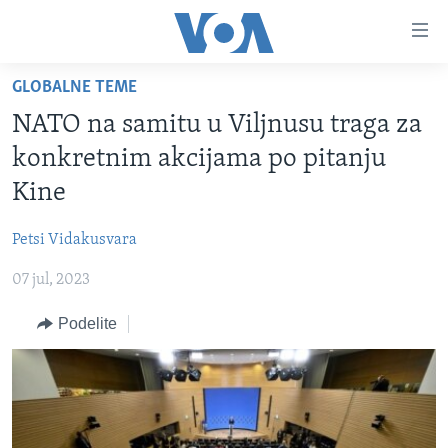
Linkovi
Idi
na
GLOBALNE TEME
glavni
NASLOVNA
sadržaj
NATO na samitu u Viljnusu traga za
RUBRIKE
Idi
konkretnim akcijama po pitanju
na
TV PROGRAM
AMERIKA
Kine
glavnu
BALKAN
OTVORENI STUDIO
navigaciju
Learning English
Petsi Vidakusvara
Idi
GLOBALNE TEME
IZ AMERIKE
na
07 jul, 2023
PRATITE NAS
EKONOMIJA
pretragu
Podelite
NAUKA I TEHNOLOGIJA
MEDICINA
Jezici
KULTURA
DRUŠTVO