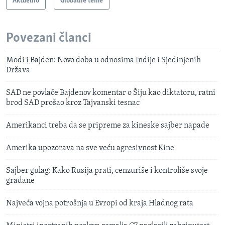
Aktuelno
Globalne teme
Povezani članci
Modi i Bajden: Novo doba u odnosima Indije i Sjedinjenih
Država
SAD ne povlače Bajdenov komentar o Šiju kao diktatoru, ratni
brod SAD prošao kroz Tajvanski tesnac
Amerikanci treba da se pripreme za kineske sajber napade
Amerika upozorava na sve veću agresivnost Kine
Sajber gulag: Kako Rusija prati, cenzuriše i kontroliše svoje
građane
Najveća vojna potrošnja u Evropi od kraja Hladnog rata