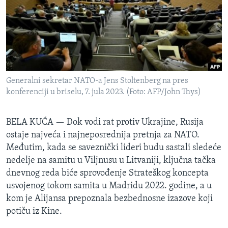
SPORT
INTERVJU
Generalni sekretar NATO-a Jens Stoltenberg na pres
konferenciji u briselu, 7. jula 2023. (Foto: AFP/John Thys)
BELA KUĆA —
Dok vodi rat protiv Ukrajine, Rusija
ostaje najveća i najneposrednija pretnja za NATO.
Međutim, kada se saveznički lideri budu sastali sledeće
nedelje na samitu u Viljnusu u Litvaniji, ključna tačka
dnevnog reda biće sprovođenje Strateškog koncepta
usvojenog tokom samita u Madridu 2022. godine, a u
kom je Alijansa prepoznala bezbednosne izazove koji
potiču iz Kine.