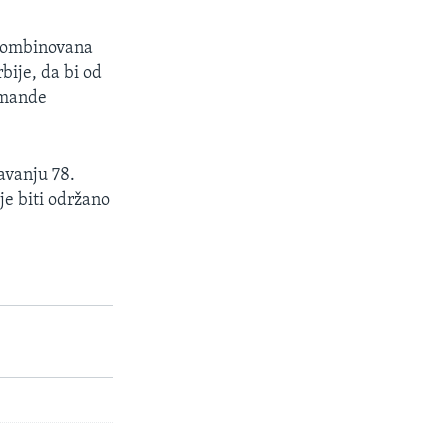
 kombinovana
bije, da bi od
omande
avanju 78.
je biti održano