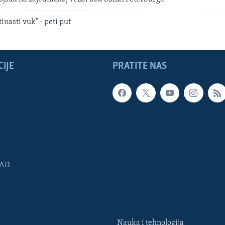
inasti vuk" - peti put
IJE
PRATITE NAS
SAD
Nauka i tehnologija