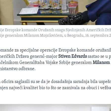
je Evropske komande Oružanih snaga Sjedinjenih Američkih Drža
ije generalom Milanom Mojsilovićem, u Beogradu, 16. septembra 20
ande za specijalne operacije Evropske komande oružani
meričkih Država general-major
Stiven Edvards
sastao se u 
ačelnikom Generalštaba Vojske Srbije generalom
Milanom 
inistarstvo odbrane.
 oficira saglasili su se da je dosadašnja saradnja bila uspeš
 njen najveći kvalitet bio to što se zasnivala na obuci i vež