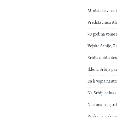
Ministarstvo od
Predstavnica Ali
70 godina vojne 
Vojske Srbije, Ru
Srbija dobila šes
Ildem: Srbija pa
Da li vojna neutr
Na Srbiji odluka 
Nacionalna garda
Ruska i srpska v