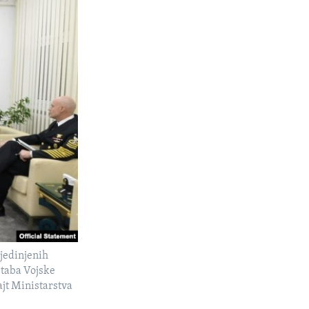
jedinjenih
štaba Vojske
jt Ministarstva