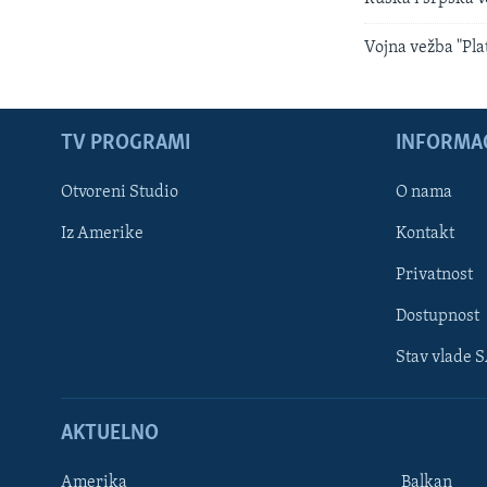
Vojna vežba "Plat
TV PROGRAMI
INFORMAC
Otvoreni Studio
O nama
Iz Amerike
Kontakt
Privatnost
Dostupnost
Stav vlade 
Learning English
AKTUELNO
PRATITE NAS
Amerika
Balkan