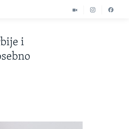
bije i
osebno