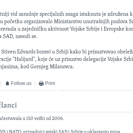
niji vid saradnje specijalnih snaga istaknuta je združena
 u početku organizovalo Ministarstvo unutrašnjih poslova Sr
rerasla u zajedničku aktivnost Vojske Srbije i Evropske k
 SAD, navodi se.
Stiven Edvards boravi u Srbiji kako bi prisustvovao obelež
acije "Halijard", koje će uz prisustvo delegacije Vojske Srbi
anjanima, kod Gornjeg Milanovca.
Follow us
Print
članci
čestvovala u 150 vežbi od 2006.
 VS i NATO, pripadnici vojski SAD i Srbije o uklanjanju mina