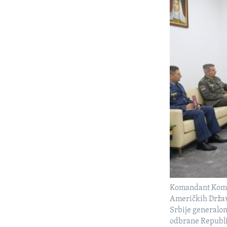
Komandant Koman
Američkih Držav
Srbije generalom
odbrane Republi