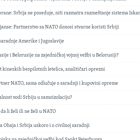
brane: Srbija ne poseduje, niti razmatra razmeštanje sistema Isk
janse: Partnerstvo sa NATO donosi stvarne koristi Srbiji
saradnje Amerike i Jugoslavije
sije i Belorusije na zajedničkoj vojnoj vežbi u Belorusiji?
t kineskih bespilotnih letelica, analitičari oprezni
rtner NATO, sama odlučuje o saradnji i kupovini opreme
alnost vodi Srbiju u samoizolaciju?
da li želi ili ne želi u NATO
 Ohaja i Srbija uskoro i o civilnoj saradnji
ojska na zajedničkoj vežbi kod Sankt Peterburga