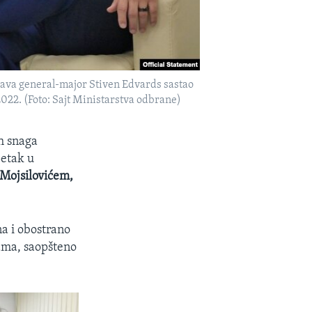
va general-major Stiven Edvards sastao
22. (Foto: Sajt Ministarstva odbrane)
h snaga
petak u
Mojsilovićem,
na i obostrano
bama, saopšteno