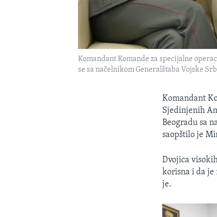
Komandant Komande za specijalne operaci
se sa načelnikom Generalštaba Vojske Srb
Komandant Kom
Sjedinjenih A
Beogradu sa n
saopštilo je M
Dvojica visokih
korisna i da je
je.