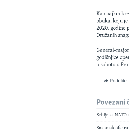
Kao najkonkret
obuka, koju je
2020. godine p
Oružanih snaga
General-major 
godišnjice oper
u subotu u Pr
Podelite
Povezani 
Srbija sa NATO u
Sastanak oficira