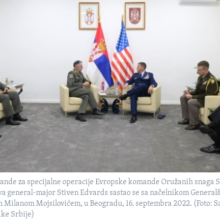
de za specijalne operacije Evropske komande Oružanih snaga S
a general-major Stiven Edvards sastao se sa načelnikom General
 Milanom Mojsilovićem, u Beogradu, 16. septembra 2022. (Foto: Sa
ke Srbije)