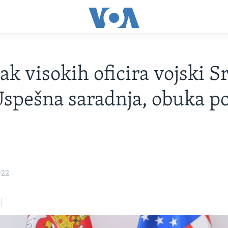
k visokih oficira vojski Sr
spešna saradnja, obuka p
022