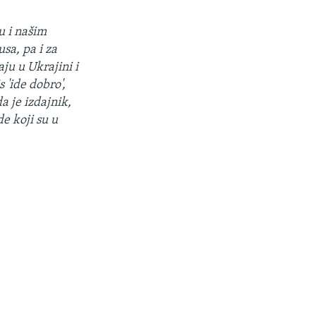
ju i našim
usa, pa i za
aju u Ukrajini i
 'ide dobro',
a je izdajnik,
e koji su u