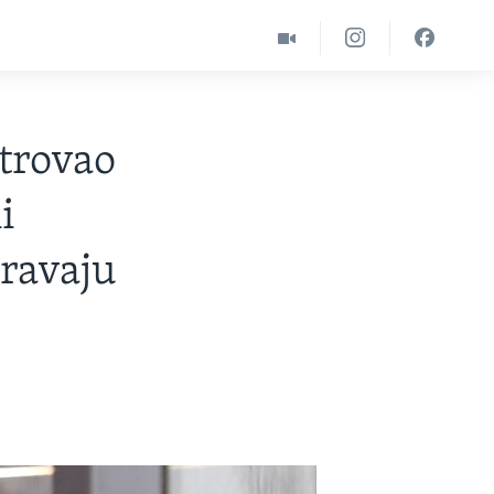
trovao
i
oravaju