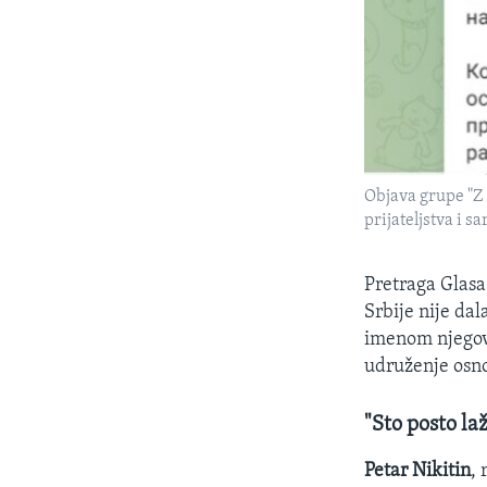
Objava grupe "Z
prijateljstva i sa
Pretraga Glasa
Srbije nije da
imenom njegovo
udruženje osn
"Sto posto la
Petar Nikitin
, 