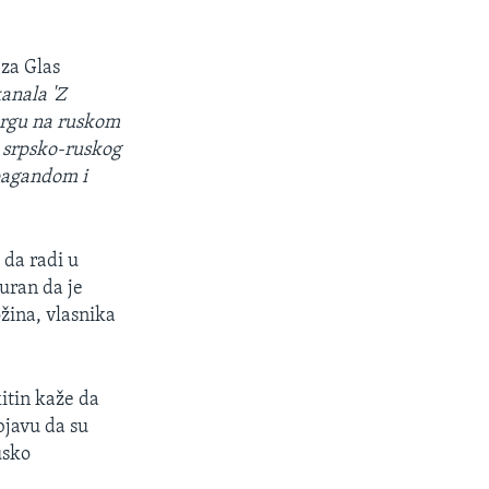
 za Glas
kanala 'Z
burgu na ruskom
u srpsko-ruskog
opagandom i
 da radi u
uran da je
žina, vlasnika
kitin kaže da
bjavu da su
usko