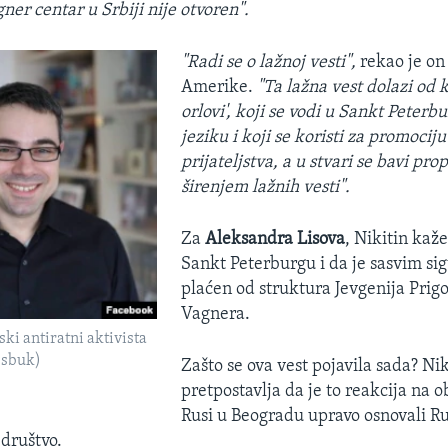
ner centar u Srbiji nije otvoren".
"Radi se o lažnoj vesti",
rekao je on
Amerike.
"Ta lažna vest dolazi od 
orlovi', koji se vodi u Sankt Peter
jeziku i koji se koristi za promocij
prijateljstva, a u stvari se bavi pr
širenjem lažnih vesti".
Za
Aleksandra Lisova
, Nikitin kaže
Sankt Peterburgu i da je sasvim sig
plaćen od struktura
Jevgenija Prigo
Vagnera.
ski antiratni aktivista
ejsbuk)
Zašto se ova vest pojavila sada? Ni
pretpostavlja da je to reakcija na o
Rusi u Beogradu upravo osnovali R
društvo.