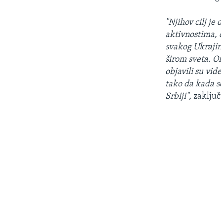
"Njihov cilj je
aktivnostima, d
svakog Ukrajinc
širom sveta. On
objavili su vi
tako da kada se
Srbiji",
zaključ