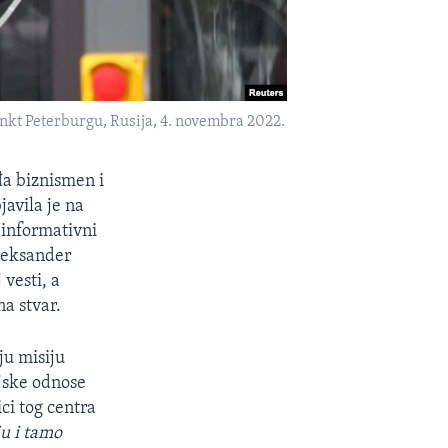
ankt Peterburgu, Rusija, 4. novembra 2022.
đa biznismen i
javila je na
-informativni
 Aleksander
 vesti, a
a stvar.
ju misiju
ljske odnose
ici tog centra
ju i tamo