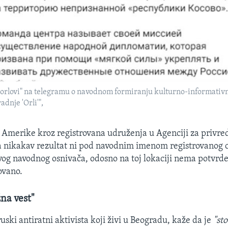
 orlovi" na telegramu o navodnom formiranju kulturno-informativ
radnje 'Orli'",
 Amerike kroz registrovana udruženja u Agenciji za privre
la nikakav rezultat ni pod navodnim imenom registrovanog c
g navodnog osnivača, odosno na toj lokaciji nema potvrde 
ovano.
žna vest"
ruski antiratni aktivista koji živi u Beogradu, kaže da je
"sto