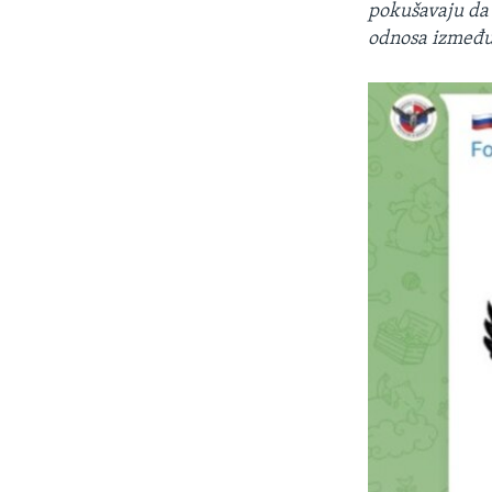
pokušavaju da s
odnosa između 