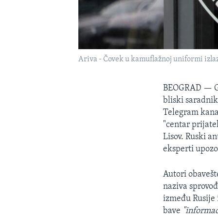
Ariva - Čovek u kamuflažnoj uniformi izla
BEOGRAD —
G
bliski saradni
Telegram kanal
"centar prijate
Lisov. Ruski an
eksperti upozo
Autori obavešt
naziva sprovođe
između Rusije 
bave
"informac