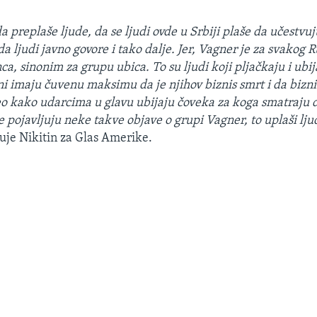
 da preplaše ljude, da se ljudi ovde u Srbiji plaše da učestvu
a ljudi javno govore i tako dalje. Jer, Vagner je za svakog R
a, sinonim za grupu ubica. To su ljudi koji pljačkaju i ubij
i imaju čuvenu maksimu da je njihov biznis smrt i da biznis
deo kako udarcima u glavu ubijaju čoveka za koga smatraju d
 pojavljuju neke takve objave o grupi Vagner, to uplaši ljud
uje Nikitin za Glas Amerike.