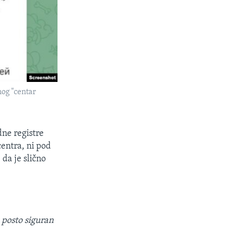
nog "centar
dne registre
entra, ni pod
da je slično
 posto siguran