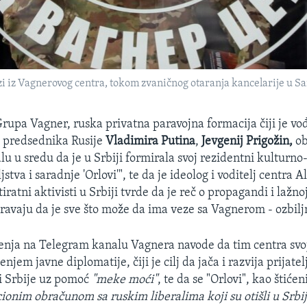
zi iz Vagnerovog centra, tokom zvaničnog otaranja kancelarije u S
rupa Vagner, ruska privatna paravojna formacija čiji je vo
k predsednika Rusije
Vladimira Putina
,
Jevgenij Prigožin,
ob
u u sredu da je u Srbiji formirala svoj rezidentni kulturno
ljstva i saradnje 'Orlovi'", te da je ideolog i voditelj centra
tiratni aktivisti u Srbiji tvrde da je reč o propagandi i lažnoj
ravaju da je sve što može da ima veze sa Vagnerom - ozbiljn
enja na Telegram kanalu Vagnera navode da tim centra svo
njem javne diplomatije, čiji je cilj da jača i razvija prijate
i Srbije uz pomoć
"meke moći"
, te da se "Orlovi", kao štićen
ionim obračunom sa ruskim liberalima koji su otišli u Srbi