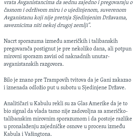
vrata Avganistancima da sednu zajedno i pregovaraju o
časnom i održivom miru i o ujedinjenom, suverenom
Avganistanu koji nije pretnja Sjedinjenim Državama,
saveznicima niti nekoj drugoj zemlji"
.
Nacrt sporazuma između američkih i talibanskih
pregovarača postignut je pre nekoliko dana, ali potpun
mirovni sporazm zavisi od naknadnih unutar-
avganistanskih razgovora.
Bilo je znano pre Trampovih tvitova da je Gani zakazao
i iznenada odložio put u subotu u Sjedinjene Države.
Analitičari u Kabulu rekli su za Glas Amerike da je to
bio signal da vlada tamo nije zadovoljna sa američko-
talibanskim mirovnim sporazumom i da postoje razlike
u pronalaženju zajedničke osnove u procesu između
Kabula i Vašingtona.