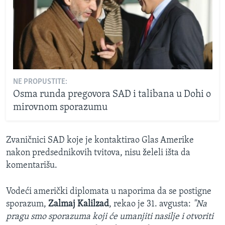
NE PROPUSTITE:
Osma runda pregovora SAD i talibana u Dohi o
mirovnom sporazumu
Zvaničnici SAD koje je kontaktirao Glas Amerike
nakon predsednikovih tvitova, nisu želeli išta da
komentarišu.
Vodeći američki diplomata u naporima da se postigne
sporazum,
Zalmaj Kalilzad
, rekao je 31. avgusta:
"Na
pragu smo sporazuma koji će umanjiti nasilje i otvoriti