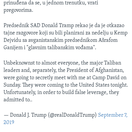
prinuđena da se, u jednom trenutku, vrati
pregovorima.
Predsednik SAD Donald Tramp rekao je da je otkazao
tajne razgovore koji su bili planirani za nedelju u Kemp
Dejvidu sa avganistanskim predsednikom Ašrafom
Ganijem i "glavnim talibanskim vođama".
Unbeknownst to almost everyone, the major Taliban
leaders and, separately, the President of Afghanistan,
were going to secretly meet with me at Camp David on
Sunday. They were coming to the United States tonight.
Unfortunately, in order to build false leverage, they
admitted to..
— Donald J. Trump (@realDonaldTrump)
September 7,
2019