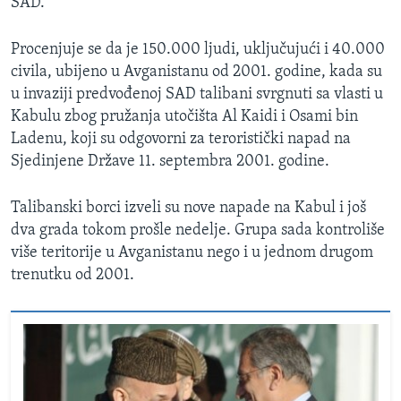
SAD.
Procenjuje se da je 150.000 ljudi, uključujući i 40.000
civila, ubijeno u Avganistanu od 2001. godine, kada su
u invaziji predvođenoj SAD talibani svrgnuti sa vlasti u
Kabulu zbog pružanja utočišta Al Kaidi i Osami bin
Ladenu, koji su odgovorni za teroristički napad na
Sjedinjene Države 11. septembra 2001. godine.
Talibanski borci izveli su nove napade na Kabul i još
dva grada tokom prošle nedelje. Grupa sada kontroliše
više teritorije u Avganistanu nego i u jednom drugom
trenutku od 2001.