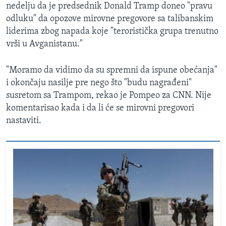
nedelju da je predsednik Donald Tramp doneo "pravu
odluku" da opozove mirovne pregovore sa talibanskim
liderima zbog napada koje "teroristička grupa trenutno
vrši u Avganistanu."
"Moramo da vidimo da su spremni da ispune obećanja"
i okončaju nasilje pre nego što "budu nagrađeni"
susretom sa Trampom, rekao je Pompeo za CNN. Nije
komentarisao kada i da li će se mirovni pregovori
nastaviti.