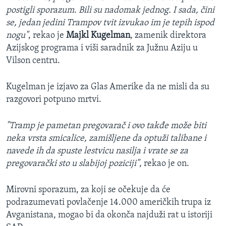
postigli sporazum. Bili su nadomak jednog. I sada, čini
se, jedan jedini Trampov tvit izvukao im je tepih ispod
nogu"
, rekao je
Majkl Kugelman
, zamenik direktora
Azijskog programa i viši saradnik za Južnu Aziju u
Vilson centru.
Kugelman je izjavo za Glas Amerike da ne misli da su
razgovori potpuno mrtvi.
"Tramp je pametan pregovarač i ovo takđe može biti
neka vrsta smicalice, zamišljene da optuži talibane i
navede ih da spuste lestvicu nasilja i vrate se za
pregovarački sto u slabijoj poziciji"
, rekao je on.
Mirovni sporazum, za koji se očekuje da će
podrazumevati povlačenje 14.000 američkih trupa iz
Avganistana, mogao bi da okonča najduži rat u istoriji