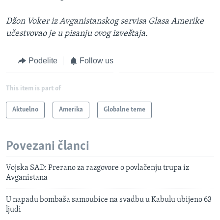
Džon Voker iz Avganistanskog servisa Glasa Amerike
učestvovao je u pisanju ovog izveštaja.
Podelite
Follow us
This item is part of
Aktuelno
Amerika
Globalne teme
Povezani članci
Vojska SAD: Prerano za razgovore o povlačenju trupa iz
Avganistana
U napadu bombaša samoubice na svadbu u Kabulu ubijeno 63
ljudi