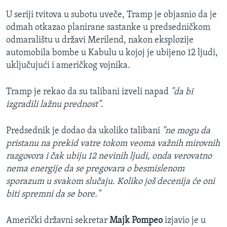
U seriji tvitova u subotu uveče, Tramp je objasnio da je
odmah otkazao planirane sastanke u predsedničkom
odmaralištu u državi Merilend, nakon eksplozije
automobila bombe u Kabulu u kojoj je ubijeno 12 ljudi,
uključujući i američkog vojnika.
Tramp je rekao da su talibani izveli napad
"da bi
izgradili lažnu prednost"
.
Predsednik je dodao da ukoliko talibani
"ne mogu da
pristanu na prekid vatre tokom veoma važnih mirovnih
razgovora i čak ubiju 12 nevinih ljudi, onda verovatno
nema energije da se pregovara o besmislenom
sporazum u svakom slučaju. Koliko još decenija će oni
biti spremni da se bore."
Američki državni sekretar
Majk Pompeo
izjavio je u