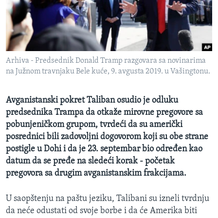
SPORT
INTERVJU
Arhiva - Predsednik Donald Tramp razgovara sa novinarima
na Južnom travnjaku Bele kuće, 9. avgusta 2019. u Vašingtonu.
Avganistanski pokret Taliban osudio je odluku
predsednika Trampa da otkaže mirovne pregovore sa
pobunjeničkom grupom, tvrdeći da su američki
posrednici bili zadovoljni dogovorom koji su obe strane
postigle u Dohi i da je 23. septembar bio određen kao
datum da se pređe na sledeći korak - početak
pregovora sa drugim avganistanskim frakcijama.
U saopštenju na paštu jeziku, Talibani su izneli tvrdnju
da neće odustati od svoje borbe i da će Amerika biti