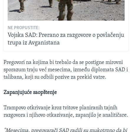
NE PROPUSTITE:
Vojska SAD: Prerano za razgovore o povlačenju
trupa iz Avganistana
Pregovori na kojima bi trebalo da se postigne mirovni
sporazum traju već mesecima, između diplomata SAD i
talibana, koji su odbili pozive za prekid vatre.
Zapanjujuće saopštenje
Trampovo otkrivanje kroz tvitove planiranih tajnih
razgovora i njihovo otkazivanje, zapanjilo je analitičare.
"Mesecima, pregovarači SAD radili su mukotrpno da bi