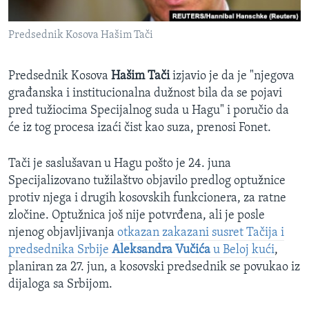
SPORT
Predsednik Kosova Hašim Tači
INTERVJU
Predsednik Kosova
Hašim Tači
izjavio je da je "njegova
građanska i institucionalna dužnost bila da se pojavi
pred tužiocima Specijalnog suda u Hagu" i poručio da
će iz tog procesa izaći čist kao suza, prenosi Fonet.
Tači je saslušavan u Hagu pošto je 24. juna
Specijalizovano tužilaštvo objavilo predlog optužnice
protiv njega i drugih kosovskih funkcionera, za ratne
zločine. Optužnica još nije potvrđena, ali je posle
njenog objavljivanja
otkazan zakazani susret Tačija i
predsednika Srbije
Aleksandra Vučića
u Beloj kući
,
planiran za 27. jun, a kosovski predsednik se povukao iz
dijaloga sa Srbijom.