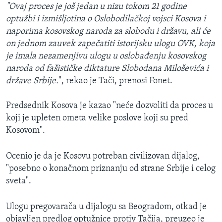
"Ovaj proces je još jedan u nizu tokom 21 godine
optužbi i izmišljotina o Oslobodilačkoj vojsci Kosova i
naporima kosovskog naroda za slobodu i državu, ali će
on jednom zauvek zapečatiti istorijsku ulogu OVK, koja
je imala nezamenjivu ulogu u oslobađenju kosovskog
naroda od fašističke diktature Slobodana Miloševića i
države Srbije.
", rekao je Tači, prenosi Fonet.
Predsednik Kosova je kazao "neće dozvoliti da proces u
koji je upleten ometa velike poslove koji su pred
Kosovom".
Ocenio je da je Kosovu potreban civilizovan dijalog,
"posebno o konačnom priznanju od strane Srbije i celog
sveta".
Ulogu pregovarača u dijalogu sa Beogradom, otkad je
objavljen predlog optužnice protiv Tačija, preuzeo je