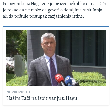
Po povratku iz Haga gde je proveo nekoliko dana, Tači
je rekao da ne može da govori o detaljima saslušanja,
ali da poštuje postupak razjašnjenja istine.
NE PROPUSTITE:
Hašim Tači na ispitivanju u Hagu