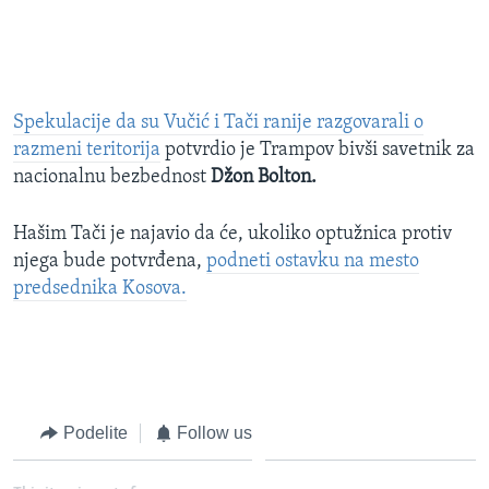
Spekulacije da su Vučić i Tači ranije razgovarali o
razmeni teritorija
potvrdio je Trampov bivši savetnik za
nacionalnu bezbednost
Džon Bolton.
Hašim Tači je najavio da će, ukoliko optužnica protiv
njega bude potvrđena,
podneti ostavku na mesto
predsednika Kosova.
Podelite
Follow us