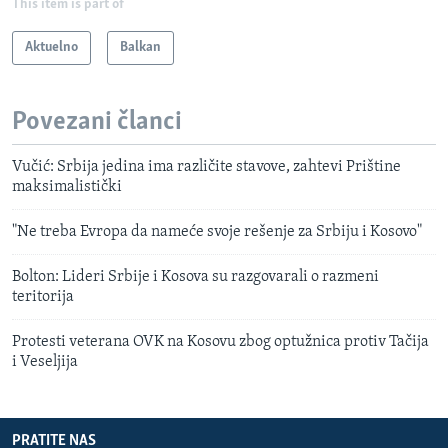
This item is part of
Aktuelno
Balkan
Povezani članci
Vučić: Srbija jedina ima različite stavove, zahtevi Prištine
maksimalistički
"Ne treba Evropa da nameće svoje rešenje za Srbiju i Kosovo"
Bolton: Lideri Srbije i Kosova su razgovarali o razmeni
teritorija
Protesti veterana OVK na Kosovu zbog optužnica protiv Tačija
i Veseljija
PRATITE NAS