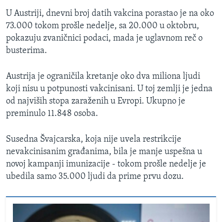
U Austriji, dnevni broj datih vakcina porastao je na oko
73.000 tokom prošle nedelje, sa 20.000 u oktobru,
pokazuju zvaničnici podaci, mada je uglavnom reč o
busterima.
Austrija je ograničila kretanje oko dva miliona ljudi
koji nisu u potpunosti vakcinisani. U toj zemlji je jedna
od najviših stopa zaraženih u Evropi. Ukupno je
preminulo 11.848 osoba.
Susedna Švajcarska, koja nije uvela restrikcije
nevakcinisanim građanima, bila je manje uspešna u
novoj kampanji imunizacije - tokom prošle nedelje je
ubedila samo 35.000 ljudi da prime prvu dozu.