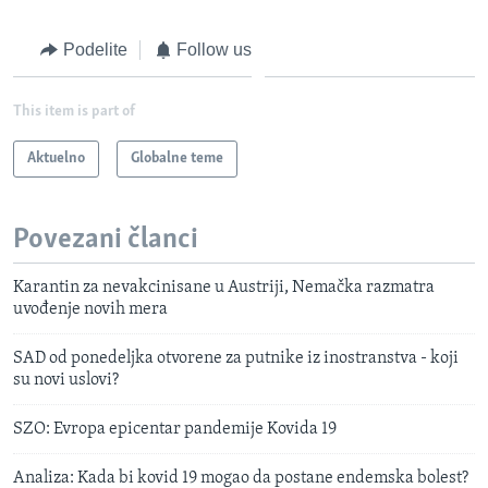
Podelite
Follow us
This item is part of
Aktuelno
Globalne teme
Povezani članci
Karantin za nevakcinisane u Austriji, Nemačka razmatra
uvođenje novih mera
SAD od ponedeljka otvorene za putnike iz inostranstva - koji
su novi uslovi?
SZO: Evropa epicentar pandemije Kovida 19
Analiza: Kada bi kovid 19 mogao da postane endemska bolest?