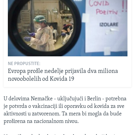
NE PROPUSTITE:
Evropa prošle nedelje prijavila dva miliona
novoobolelih od Kovida 19
U delovima Nemačke - uključujući i Berlin - potrebna
je potvrda o vakcinaciji ili oporavku od kovida za sve
aktivnosti u zatvorenom. Ta mera bi mogla da bude
proširena na nacionalnom nivou.