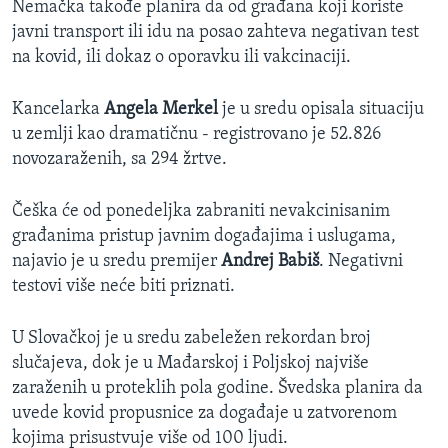
Nemačka takođe planira da od građana koji koriste
javni transport ili idu na posao zahteva negativan test
na kovid, ili dokaz o oporavku ili vakcinaciji.
Kancelarka
Angela Merkel
je u sredu opisala situaciju
u zemlji kao dramatičnu - registrovano je 52.826
novozaraženih, sa 294 žrtve.
Češka će od ponedeljka zabraniti nevakcinisanim
građanima pristup javnim događajima i uslugama,
najavio je u sredu premijer
Andrej Babiš
. Negativni
testovi više neće biti priznati.
U Slovačkoj je u sredu zabeležen rekordan broj
slučajeva, dok je u Mađarskoj i Poljskoj najviše
zaraženih u proteklih pola godine. Švedska planira da
uvede kovid propusnice za događaje u zatvorenom
kojima prisustvuje više od 100 ljudi.