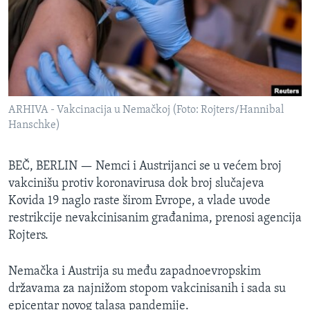
SPORT
INTERVJU
ARHIVA - Vakcinacija u Nemačkoj (Foto: Rojters/Hannibal
Hanschke)
BEČ, BERLIN —
Nemci i Austrijanci se u većem broj
vakcinišu protiv koronavirusa dok broj slučajeva
Kovida 19 naglo raste širom Evrope, a vlade uvode
restrikcije nevakcinisanim građanima, prenosi agencija
Rojters.
Nemačka i Austrija su među zapadnoevropskim
državama za najnižom stopom vakcinisanih i sada su
epicentar novog talasa pandemije.