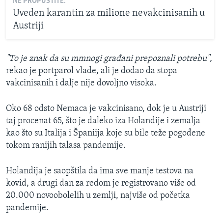
NE PROPUSTITE:
Uveden karantin za milione nevakcinisanih u
Austriji
"To je znak da su mmnogi građani prepoznali potrebu",
rekao je portparol vlade, ali je dodao da stopa
vakcinisanih i dalje nije dovoljno visoka.
Oko 68 odsto Nemaca je vakcinisano, dok je u Austriji
taj procenat 65, što je daleko iza Holandije i zemalja
kao što su Italija i Španiija koje su bile teže pogođene
tokom ranijih talasa pandemije.
Holandija je saopštila da ima sve manje testova na
kovid, a drugi dan za redom je registrovano više od
20.000 novoobolelih u zemlji, najviše od početka
pandemije.