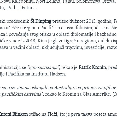
 Novu Kaledoniju, Novi Zeland, Palau, Solomonova Ostrva,
, i Valis i Futuna.
ski predsednik
Ši Đinping
preuzeo dužnost 2013. godine, P
o učešće u regionu Pacifičkih ostrva, fokusirajući se na ši
a i povećanje svog otiska u oblasti diplomatije i bezbedno
čke vlade iz 2018, Kina je glavni igrač u regionu, daleko i
ava u većini oblasti, uključujući trgovinu, investicije, razv
nistracija se
"igra sustizanja"
, rekao je
Patrik Kronin
, pre
je i Pacifika na Institutu Hadson.
smo se veoma oslanjali na Australiju, na primer, za njihov 
 pacifičkim ostrvima"
, rekao je Kronin za Glas Amerike.
"J
Entoni Blinken
otišao na Fidži, što je prva takva poseta ame