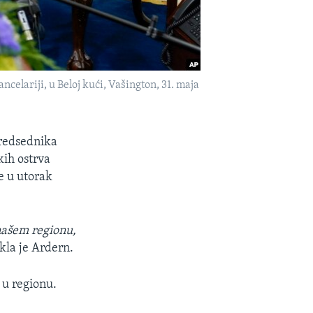
lariji, u Beloj kući, Vašington, 31. maja
redsednika
kih ostrva
e u utorak
našem regionu,
ekla je Ardern.
 u regionu.