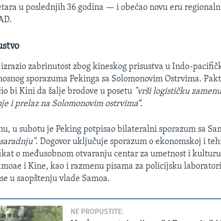
tara u poslednjih 36 godina — i obećao novu eru regionaln
AD.
ustvo
 izrazio zabrinutost zbog kineskog prisustva u Indo-pacifi
osnog sporazuma Pekinga sa Solomonovim Ostrvima. Pakt,
io bi Kini da šalje brodove u posetu
"vrši logističku zamenu
nje i prelaz na Solomonovim ostrvima“.
, u subotu je Peking potpisao bilateralni sporazum sa Sa
 saradnju"
. Dogovor uključuje sporazum o ekonomskoj i teh
ifikat o međusobnom otvaranju centar za umetnost i kulturu
Samoae i Kine, kao i razmenu pisama za policijsku laboratori
i se u saopštenju vlade Samoa.
NE PROPUSTITE: