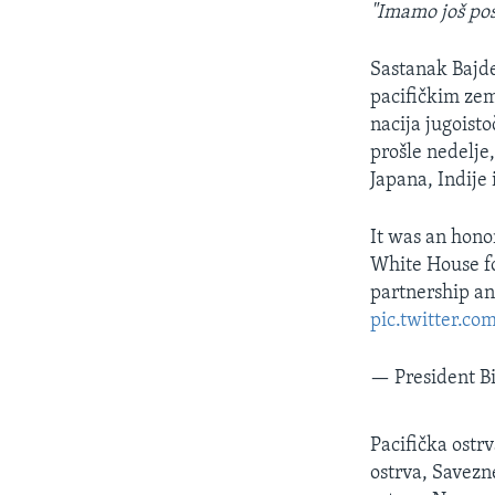
"Imamo još pos
Sastanak Bajde
pacifičkim zem
nacija jugoist
prošle nedelje
Japana, Indije 
It was an hono
White House fo
partnership and
pic.twitter.
— President 
Pacifička ostr
ostrva, Savezn