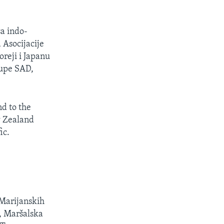
a indo-
 Asocijacije
reji i Japanu
rupe SAD,
d to the
w Zealand
ic.
 Marijanskih
e, Maršalska