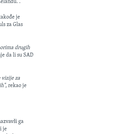
elandu. .
takođe je
ls za Glas
aporima drugih
je da li su SAD
vizije za
ih"
, rekao je
azvavši ga
i je