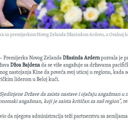
 sa premijerkom Novog Zelanda Džasindom Ardren, u Ovalnoj kance
 —
Premijerka Novog Zelanda
Džasinda Ardern
pozvala je p
ržava
Džoa Bajdena
da se više angažuje sa državama pacifič
nog nastojanja Kine da poveća svoj uticaj u regionu, kada s
ičkim liderom u Beloj kući.
Sjedinjene Države da zaista nastave i ojačaju angažman u 
konomski angažman, koji je zaista kritičan za naš region"
, r
vio da njegova administracija teži partnerstvu sa zemljama