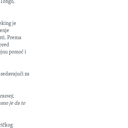
 Tongo,
eking je
renje
sti. Prema
spred
ojnu pomoć i
dsedavajući za
razvoj,
asno je da to
ričkog