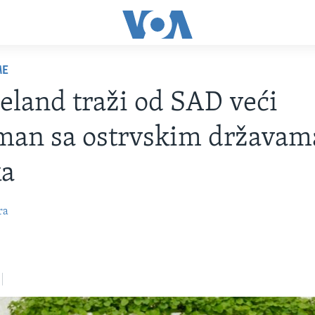
ME
eland traži od SAD veći
man sa ostrvskim državam
ka
ra