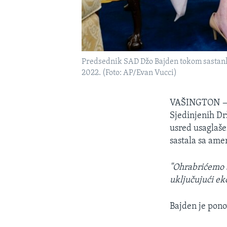
Predsednik SAD Džo Bajden tokom sastanka
2022. (Foto: AP/Evan Vucci)
VAŠINGTON
Sjedinjenih D
usred usaglaše
sastala sa amer
"Ohrabrićemo 
uključujući e
Bajden je pono