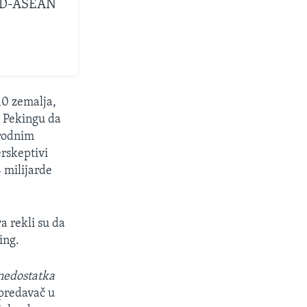
SAD-ASEAN
10 zemalja,
o Pekingu da
irodnim
erskeptivi
4 milijarde
a rekli su da
ing.
nedostatka
i predavač u