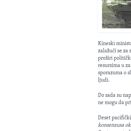
Kineski minist
zalažući se z
proširi politič
resursima u za
sporazuma o sl
ljudi.
Do sada su napo
ne mogu da pr
Deset pacifičk
konsenzusa oko