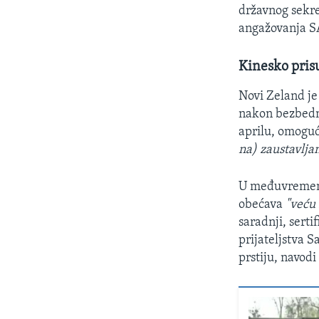
državnog sekre
angažovanja S
Kinesko pris
Novi Zeland je
nakon bezbedn
aprilu, omoguć
na) zaustavlja
U međuvremenu
obećava
"veću
saradnji, sert
prijateljstva 
prstiju, navod