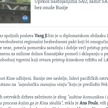
Uprkos nastojanjima SAD, samit 
bez osude Rusije
ar spoljnih poslova
Vang Ji
bio je u diplomatskom obilasku 
a sveobuhvatni regionalni bezbednosni pakt koji bi omogući
ke veze, poveća pomorsku saradnju i dobije veći pristup pr
menu za milione dolara finansijske pomoći i sklapanju u p
obodnoj trgovini koji otvara pristup kineskom tržištu od 1,
ri Kine odbijeni. Ranije ove nedelje, lideri pacifičkih ostrv
istanu na
"zajedničku razvojnu viziju"
koju je predložio Pek
ih ostrvskih država zabrinuto je zbog
"suštine komunikea i 
 procesa kojim ga je Kina sledila"
, rekla je
Ana Pouls
, viš