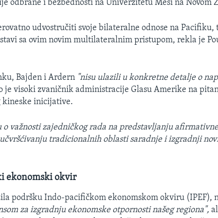
ije odbrane i bezbednosti na Univerzitetu Mesi na Novom Z
erovatno udvostručiti svoje bilateralne odnose na Pacifiku, 
tavi sa ovim novim multilateralnim pristupom, rekla je Pou
nku, Bajden i Ardern
"nisu ulazili u konkretne detalje o n
 je visoki zvaničnik administracije Glasu Amerike na pitan
kineske inicijative.
u o važnosti zajedničkog rada na predstavljanju afirmativne 
 učvršćivanju tradicionalnih oblasti saradnje i izgradnji nov
ki ekonomski okvir
zila podršku Indo-pacifičkom ekonomskom okviru (IPEF), n
nsom za izgradnju ekonomske otpornosti našeg regiona",
al