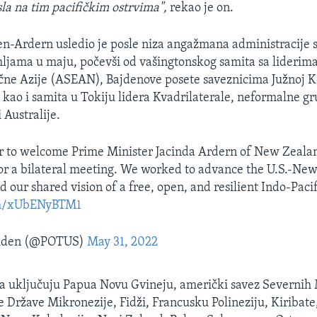
la na tim pacifičkim ostrvima",
rekao je on.
n-Ardern usledio je posle niza angažmana administracije s
ljama u maju, počevši od vašingtonskog samita sa liderima
očne Azije (ASEAN), Bajdenove posete saveznicima Južnoj Ko
, kao i samita u Tokiju lidera Kvadrilaterale, neformalne g
i Australije.
r to welcome Prime Minister Jacinda Ardern of New Zealan
r a bilateral meeting. We worked to advance the U.S.-Ne
 our shared vision of a free, open, and resilient Indo-Pacif
com/xUbENyBTM1
Biden (@POTUS)
May 31, 2022
va uključuju Papua Novu Gvineju, američki savez Severnih
e Države Mikronezije, Fidži, Francusku Polineziju, Kiribat