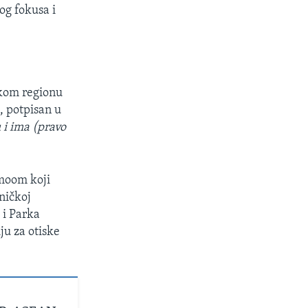
og fokusa i
čkom regionu
 potpisan u
 i ima (pravo
moom koji
ničkoj
 i Parka
ju za otiske