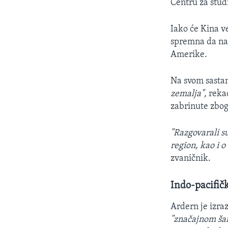
Centru za stud
Iako će Kina v
spremna da nas
Amerike.
Na svom sasta
zemalja",
rekao
zabrinute zbog 
"Razgovarali s
region, kao i o
zvaničnik.
Indo-pacifič
Ardern je izra
"značajnom ša