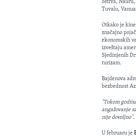
ostrva, Nauru,
Tuvalu, Vanuatu
Otkako je kine
značajno pojača
ekonomskih vez
izveštaju ameri
Sjedinjenih Drž
turizam.
Bajdenova admi
bezbednost Azi
"Tokom godina 
angažovanje sa
nije dovoljno".
U februaru je