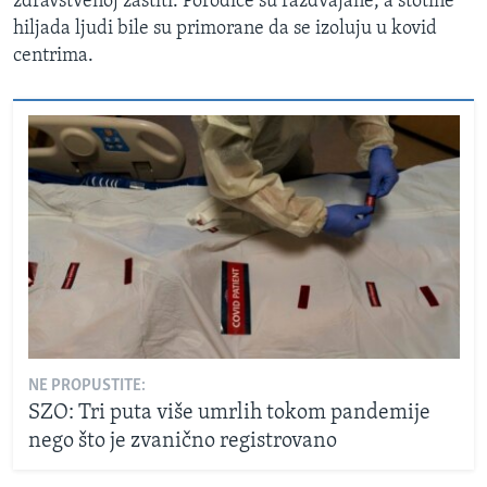
zdravstvenoj zaštiti. Porodice su razdvajane, a stotine
hiljada ljudi bile su primorane da se izoluju u kovid
centrima.
NE PROPUSTITE:
SZO: Tri puta više umrlih tokom pandemije
nego što je zvanično registrovano