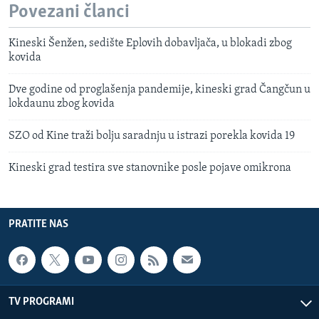
Povezani članci
Kineski Šenžen, sedište Eplovih dobavljača, u blokadi zbog
kovida
Dve godine od proglašenja pandemije, kineski grad Čangčun u
lokdaunu zbog kovida
SZO od Kine traži bolju saradnju u istrazi porekla kovida 19
Kineski grad testira sve stanovnike posle pojave omikrona
PRATITE NAS
TV PROGRAMI