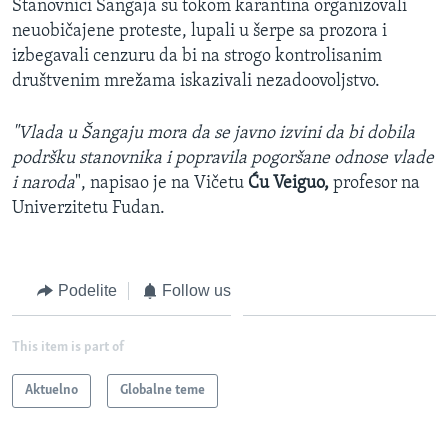
Stanovnici Šangaja su tokom karantina organizovali
neuobičajene proteste, lupali u šerpe sa prozora i
izbegavali cenzuru da bi na strogo kontrolisanim
društvenim mrežama iskazivali nezadoovoljstvo.
"Vlada u Šangaju mora da se javno izvini da bi dobila
podršku stanovnika i popravila pogoršane odnose vlade
i naroda
", napisao je na Vičetu
Ću Veiguo,
profesor na
Univerzitetu Fudan.
Podelite
Follow us
This item is part of
Aktuelno
Globalne teme