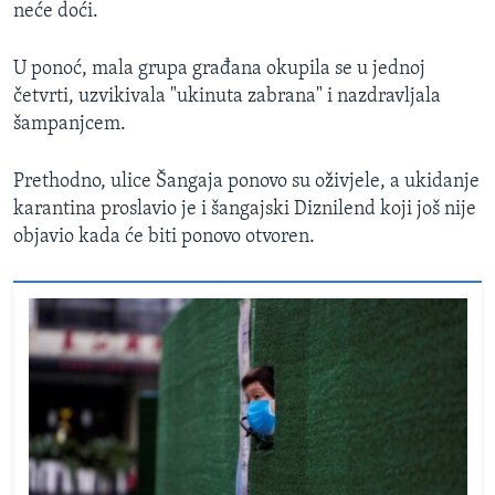
neće doći.
U ponoć, mala grupa građana okupila se u jednoj
četvrti, uzvikivala "ukinuta zabrana" i nazdravljala
šampanjcem.
Prethodno, ulice Šangaja ponovo su oživjele, a ukidanje
karantina proslavio je i šangajski Diznilend koji još nije
objavio kada će biti ponovo otvoren.