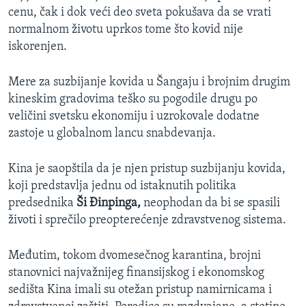
cenu, čak i dok veći deo sveta pokušava da se vrati
normalnom životu uprkos tome što kovid nije
iskorenjen.
Mere za suzbijanje kovida u Šangaju i brojnim drugim
kineskim gradovima teško su pogodile drugu po
veličini svetsku ekonomiju i uzrokovale dodatne
zastoje u globalnom lancu snabdevanja.
Kina je saopštila da je njen pristup suzbijanju kovida,
koji predstavlja jednu od istaknutih politika
predsednika
Ši Đinpinga,
neophodan da bi se spasili
životi i sprečilo preopterećenje zdravstvenog sistema.
Međutim, tokom dvomesečnog karantina, brojni
stanovnici najvažnijeg finansijskog i ekonomskog
sedišta Kina imali su otežan pristup namirnicama i