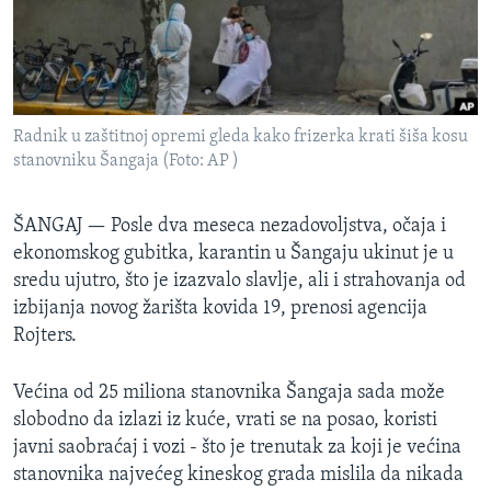
SPORT
INTERVJU
Radnik u zaštitnoj opremi gleda kako frizerka krati šiša kosu
stanovniku Šangaja (Foto: AP )
ŠANGAJ —
Posle dva meseca nezadovoljstva, očaja i
ekonomskog gubitka, karantin u Šangaju ukinut je u
sredu ujutro, što je izazvalo slavlje, ali i strahovanja od
izbijanja novog žarišta kovida 19, prenosi agencija
Rojters.
Većina od 25 miliona stanovnika Šangaja sada može
slobodno da izlazi iz kuće, vrati se na posao, koristi
javni saobraćaj i vozi - što je trenutak za koji je većina
stanovnika najvećeg kineskog grada mislila da nikada