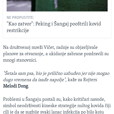
NE PROPUSTITE:
"Kao zatvor": Peking i Šangaj pooštrili kovid
restrikcije
Na društvenoj mreži Vičet, radnje su objavljivale
planove za otvaranje, a ukidanje zabrane pozdravili su
mnogi stanovnici.
"Šetala sam psa, bio je prilično uzbuđen jer nije mogao
dugo vremena da izađe napolje",
kaže za Rojters
Melodi Dong
.
Problemi u Šangaju postali su, kako kritičari navode,
simbol neodrživosti kineske strategije nultog kovida čiji
cilj je da se suzbije svaki lanac infekcija po bilo koju