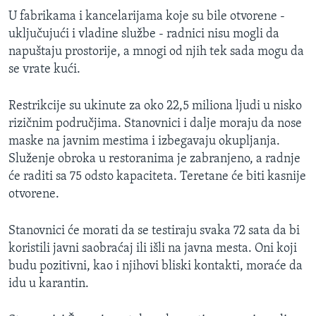
U fabrikama i kancelarijama koje su bile otvorene -
uključujući i vladine službe - radnici nisu mogli da
napuštaju prostorije, a mnogi od njih tek sada mogu da
se vrate kući.
Restrikcije su ukinute za oko 22,5 miliona ljudi u nisko
rizičnim područjima. Stanovnici i dalje moraju da nose
maske na javnim mestima i izbegavaju okupljanja.
Služenje obroka u restoranima je zabranjeno, a radnje
će raditi sa 75 odsto kapaciteta. Teretane će biti kasnije
otvorene.
Stanovnici će morati da se testiraju svaka 72 sata da bi
koristili javni saobraćaj ili išli na javna mesta. Oni koji
budu pozitivni, kao i njihovi bliski kontakti, moraće da
idu u karantin.