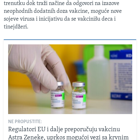
trenutku dok traži načine da odgovori na izazove
neophodnih dodatnih doza vakcine, moguće nove
sojeve virusa i inicijativu da se vakcinišu deca i
tinejdžeri.
NE PROPUSTITE:
Regulatori EU i dalje preporučuju vakcinu
Astra Zeneke, uprkos mogućoj vezi sa krvnim