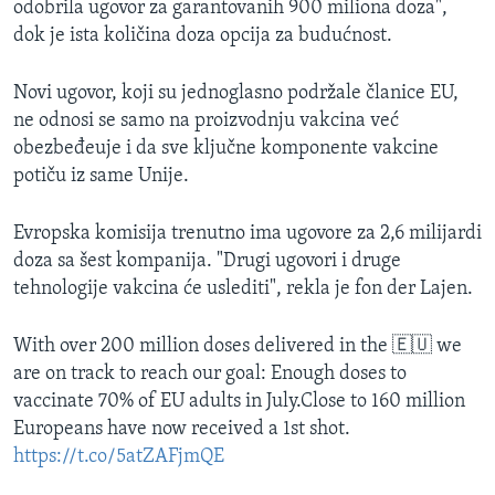
odobrila ugovor za garantovanih 900 miliona doza",
dok je ista količina doza opcija za budućnost.
Novi ugovor, koji su jednoglasno podržale članice EU,
ne odnosi se samo na proizvodnju vakcina već
obezbeđeuje i da sve ključne komponente vakcine
potiču iz same Unije.
Evropska komisija trenutno ima ugovore za 2,6 milijardi
doza sa šest kompanija. "Drugi ugovori i druge
tehnologije vakcina će uslediti", rekla je fon der Lajen.
With over 200 million doses delivered in the 🇪🇺 we
are on track to reach our goal: Enough doses to
vaccinate 70% of EU adults in July.Close to 160 million
Europeans have now received a 1st shot.
https://t.co/5atZAFjmQE