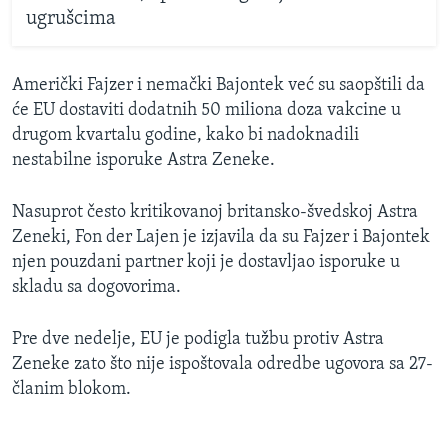
ugrušcima
Američki Fajzer i nemački Bajontek već su saopštili da
će EU dostaviti dodatnih 50 miliona doza vakcine u
drugom kvartalu godine, kako bi nadoknadili
nestabilne isporuke Astra Zeneke.
Nasuprot često kritikovanoj britansko-švedskoj Astra
Zeneki, Fon der Lajen je izjavila da su Fajzer i Bajontek
njen pouzdani partner koji je dostavljao isporuke u
skladu sa dogovorima.
Pre dve nedelje, EU je podigla tužbu protiv Astra
Zeneke zato što nije ispoštovala odredbe ugovora sa 27-
članim blokom.