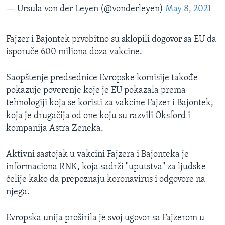
— Ursula von der Leyen (@vonderleyen)
May 8, 2021
Fajzer i Bajontek prvobitno su sklopili dogovor sa EU da
isporuče 600 miliona doza vakcine.
Saopštenje predsednice Evropske komisije takođe
pokazuje poverenje koje je EU pokazala prema
tehnologiji koja se koristi za vakcine Fajzer i Bajontek,
koja je drugačija od one koju su razvili Oksford i
kompanija Astra Zeneka.
Aktivni sastojak u vakcini Fajzera i Bajonteka je
informaciona RNK, koja sadrži "uputstva" za ljudske
ćelije kako da prepoznaju koronavirus i odgovore na
njega.
Evropska unija proširila je svoj ugovor sa Fajzerom u