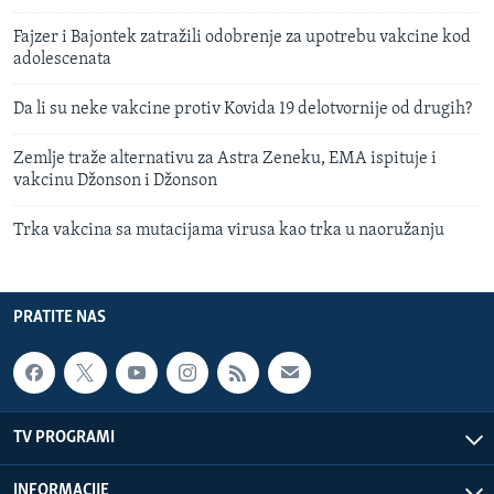
Fajzer i Bajontek zatražili odobrenje za upotrebu vakcine kod
adolescenata
Da li su neke vakcine protiv Kovida 19 delotvornije od drugih?
Zemlje traže alternativu za Astra Zeneku, EMA ispituje i
vakcinu Džonson i Džonson
Trka vakcina sa mutacijama virusa kao trka u naoružanju
PRATITE NAS
TV PROGRAMI
INFORMACIJE