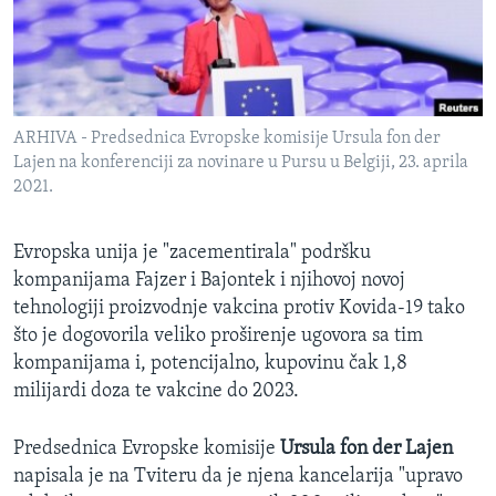
SPORT
INTERVJU
ARHIVA - Predsednica Evropske komisije Ursula fon der
Lajen na konferenciji za novinare u Pursu u Belgiji, 23. aprila
2021.
Evropska unija je "zacementirala" podršku
kompanijama Fajzer i Bajontek i njihovoj novoj
tehnologiji proizvodnje vakcina protiv Kovida-19 tako
što je dogovorila veliko proširenje ugovora sa tim
kompanijama i, potencijalno, kupovinu čak 1,8
milijardi doza te vakcine do 2023.
Predsednica Evropske komisije
Ursula fon der Lajen
napisala je na Tviteru da je njena kancelarija "upravo