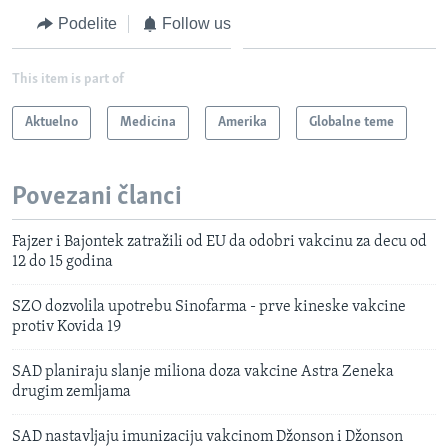
Podelite
Follow us
This item is part of
Aktuelno
Medicina
Amerika
Globalne teme
Povezani članci
Fajzer i Bajontek zatražili od EU da odobri vakcinu za decu od
12 do 15 godina
SZO dozvolila upotrebu Sinofarma - prve kineske vakcine
protiv Kovida 19
SAD planiraju slanje miliona doza vakcine Astra Zeneka
drugim zemljama
SAD nastavljaju imunizaciju vakcinom Džonson i Džonson