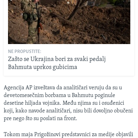
NE PROPUSTITE:
Zašto se Ukrajina bori za svaki pedalj
Bahmuta uprkos gubicima
Agencija AP izveštava da analitičari veruju da su u
devetomesečnim borbama u Bahmutu poginule
desetine hiljada vojnika. Među njima su i osuđenici
koji, kako navode analitičari, nisu bili dovoljno obučeni
pre nego što su poslati na front.
Tokom maja Prigožinovi predstavnici za medije objavili