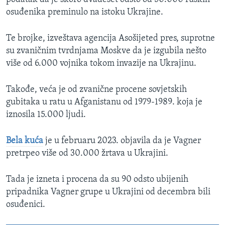
osuđenika preminulo na istoku Ukrajine.
Te brojke, izveštava agencija Asošijeted pres, suprotne
su zvaničnim tvrdnjama Moskve da je izgubila nešto
više od 6.000 vojnika tokom invazije na Ukrajinu.
Takođe, veća je od zvanične procene sovjetskih
gubitaka u ratu u Afganistanu od 1979-1989. koja je
iznosila 15.000 ljudi.
Bela kuća
je u februaru 2023. objavila da je Vagner
pretrpeo više od 30.000 žrtava u Ukrajini.
Tada je izneta i procena da su 90 odsto ubijenih
pripadnika Vagner grupe u Ukrajini od decembra bili
osuđenici.