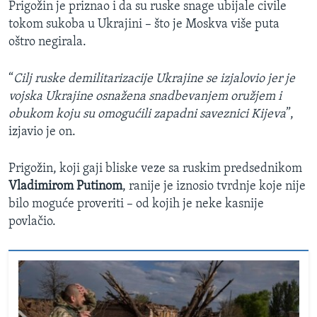
Prigožin je priznao i da su ruske snage ubijale civile
tokom sukoba u Ukrajini – što je Moskva više puta
oštro negirala.
“
Cilj ruske demilitarizacije Ukrajine se izjalovio jer je
vojska Ukrajine osnažena snadbevanjem oružjem i
obukom koju su omogućili zapadni saveznici Kijeva
”,
izjavio je on.
Prigožin, koji gaji bliske veze sa ruskim predsednikom
Vladimirom Putinom
, ranije je iznosio tvrdnje koje nije
bilo moguće proveriti – od kojih je neke kasnije
povlačio.