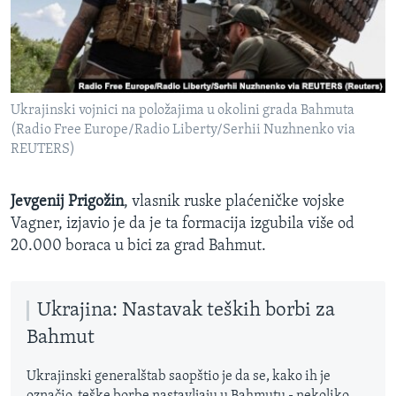
SPORT
INTERVJU
Ukrajinski vojnici na položajima u okolini grada Bahmuta
(Radio Free Europe/Radio Liberty/Serhii Nuzhnenko via
REUTERS)
Jevgenij Prigožin
, vlasnik ruske plaćeničke vojske
Vagner, izjavio je da je ta formacija izgubila više od
20.000 boraca u bici za grad Bahmut.
Ukrajina: Nastavak teških borbi za
Bahmut
Ukrajinski generalštab saopštio je da se, kako ih je