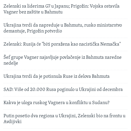
Zelenski sa liderima G7 u Japanu; Prigožin: Vojska ostavila
Vagner bez zaštite u Bahmutu
Ukrajina tvrdi da napreduje u Bahmutu, rusko ministarstvo
demantuje, Prigožin potvrdio
Zelenski: Rusija će "biti poražena kao nacistička Nemačka"
Šef grupe Vagner najavljuje povlačenje iz Bahmuta naredne
nedelje
Ukrajina tvrdi da je potisnula Ruse iz delova Bahmuta
SAD: Više od 20.000 Rusa poginulo u Ukrajini od decembra
Kakva je uloga ruskog Vagnera u konfliktu u Sudanu?
Putin posetio dva regiona u Ukrajini, Zelenski bio na frontu u
Avdijivki