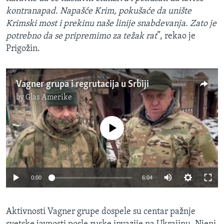
kontranapad. Napašće Krim, pokušaće da unište
Krimski most i prekinu naše linije snabdevanja. Zato je
potrebno da se pripremimo za težak rat
”, rekao je
Prigožin.
Vagner grupa i regrutacija u Srbiji
by
Glas Amerike
No media source currently available
0:00
6:04
Aktivnosti Vagner grupe dospele su centar pažnje