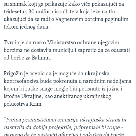
su snimak koji ga prikazuje kako viče pokazujući na
tridesetak 30 uniformisanih tela koja leže na tlu –
ukazujući da se radi o Vagnerovim borcima poginulim
tokom jednog dana.
Tvrdio je da rusko Ministarstvo odbrane njegovim
borcima ne dostavlja municiju i zapretio da će odustati
od borbe za Bahmut.
Prigožin je ocenio da je moguće da ukrajinska
kontraofanziva bude pokrenuta u narednim nedeljama
kojom bi ruske snage mogle biti potisnute iz južne i
istočne Ukrajine, kao anektiranog ukrajinskog
poluostrva Krim.
“
Prema pesimističnom scenariju ukrajinska strana bi
nastavila da dobija projektile, pripremale bi trupe -
naravno da će nastaviti ofanzivu i pokušati da izvrše