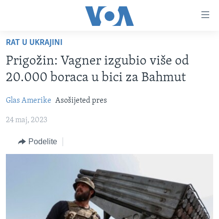
Linkovi
Idi
na
RAT U UKRAJINI
glavni
NASLOVNA
sadržaj
Prigožin: Vagner izgubio više od
RUBRIKE
Idi
20.000 boraca u bici za Bahmut
na
TV PROGRAM
AMERIKA
glavnu
Glas Amerike
Asošijeted pres
BALKAN
OTVORENI STUDIO
navigaciju
Learning English
Idi
24 maj, 2023
GLOBALNE TEME
IZ AMERIKE
na
PRATITE NAS
EKONOMIJA
Podelite
pretragu
NAUKA I TEHNOLOGIJA
MEDICINA
Jezici
KULTURA
DRUŠTVO