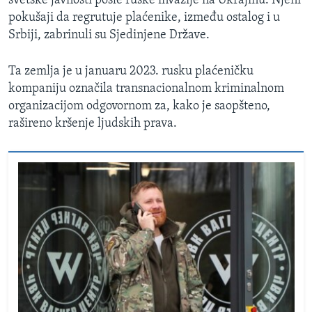
svetske javnosti posle ruske invazije na Ukrajinu. Njeni
pokušaji da regrutuje plaćenike, između ostalog i u
Srbiji, zabrinuli su Sjedinjene Države.
Ta zemlja je u januaru 2023. rusku plaćeničku
kompaniju označila transnacionalnom kriminalnom
organizacijom odgovornom za, kako je saopšteno,
rašireno kršenje ljudskih prava.