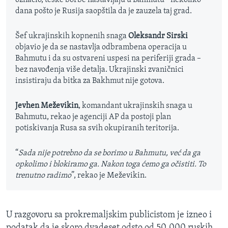
označio, teške borbe nastavljaju u Bahmutu - nekoliko
dana pošto je Rusija saopštila da je zauzela taj grad.
Šef ukrajinskih kopnenih snaga
Oleksandr Sirski
objavio je da se nastavlja odbrambena operacija u
Bahmutu i da su ostvareni uspesi na periferiji grada –
bez navođenja više detalja. Ukrajinski zvaničnici
insistiraju da bitka za Bakhmut nije gotova.
Jevhen Meževikin
, komandant ukrajinskih snaga u
Bahmutu, rekao je agenciji AP da postoji plan
potiskivanja Rusa sa svih okupiranih teritorija.
“
Sada nije potrebno da se borimo u Bahmutu, već da ga
opkolimo i blokiramo ga. Nakon toga ćemo ga očistiti. To
trenutno radimo
”, rekao je Meževikin.
U razgovoru sa prokremaljskim publicistom je izneo i
podatak da je skoro dvadeset odsto od 50.000 ruskih