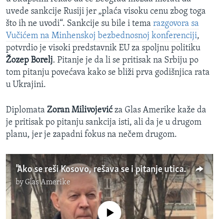
uvede sankcije Rusiji jer „plaća visoku cenu zbog toga
što ih ne uvodi“. Sankcije su bile i tema
razgovora sa
Vučićem na Minhenskoj bezbednosnoj konferenciji
,
potvrdio je visoki predstavnik EU za spoljnu politiku
Žozep Borelj
. Pitanje je da li se pritisak na Srbiju po
tom pitanju povećava kako se bliži prva godišnjica rata
u Ukrajini.
Diplomata
Zoran Milivojević
za Glas Amerike kaže da
je pritisak po pitanju sankcija isti, ali da je u drugom
planu, jer je zapadni fokus na nečem drugom.
"Ako se reši Kosovo, rešava se i pitanje uticaja Rusije"
by
Glas Amerike
No media source currently available