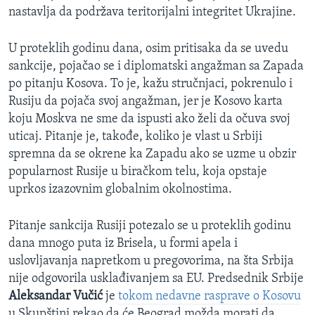
nastavlja da podržava teritorijalni integritet Ukrajine.
U proteklih godinu dana, osim pritisaka da se uvedu
sankcije, pojačao se i diplomatski angažman sa Zapada
po pitanju Kosova. To je, kažu stručnjaci, pokrenulo i
Rusiju da pojača svoj angažman, jer je Kosovo karta
koju Moskva ne sme da ispusti ako želi da očuva svoj
uticaj. Pitanje je, takođe, koliko je vlast u Srbiji
spremna da se okrene ka Zapadu ako se uzme u obzir
popularnost Rusije u biračkom telu, koja opstaje
uprkos izazovnim globalnim okolnostima.
Pitanje sankcija Rusiji potezalo se u proteklih godinu
dana mnogo puta iz Brisela, u formi apela i
uslovljavanja napretkom u pregovorima, na šta Srbija
nije odgovorila usklađivanjem sa EU. Predsednik Srbije
Aleksandar Vučić
je
tokom nedavne rasprave o Kosovu
u Skupštini rekao da će Beograd možda morati da