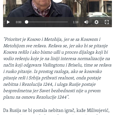
0:00
1:19
"Prioritet je Kosovo i Metohija, jer se sa Kosovom i
Metohijom sve rešava. Rešava se, jer ako bi se pitanje
Kosova rešilo i ako bismo ušli u proces dijaloga koji bi
vodio rešenju koje je na liniji interesa normalizacije na
način koji odgovara Vašingtonu i Briselu, time se rešava
i rusko pitanje. Iz prostog razloga, ako se kosovsko
pitanje reši i Srbija prihvati realnost, onda postaje
nebitna i Rezolucija 1244, i uloga Rusije postaje
bespredmetna jer Savet bezbednosti nije u prvom
planu na osnovu Rezolucije 1244".
Da Rusija ne bi postala nebitan igrač, kaže Milivojević,