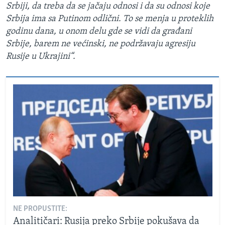
Srbiji, da treba da se jačaju odnosi i da su odnosi koje
Srbija ima sa Putinom odlični. To se menja u proteklih
godinu dana, u onom delu gde se vidi da građani
Srbije, barem ne većinski, ne podržavaju agresiju
Rusije u Ukrajini“.
NE PROPUSTITE:
Analitičari: Rusija preko Srbije pokušava da