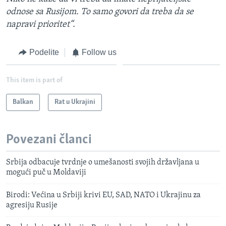
odnose sa Rusijom. To samo govori da treba da se
napravi prioritet“.
Podelite
Follow us
This item is part of
Balkan
Rat u Ukrajini
Povezani članci
Srbija odbacuje tvrdnje o umešanosti svojih državljana u
mogući puč u Moldaviji
Birodi: Većina u Srbiji krivi EU, SAD, NATO i Ukrajinu za
agresiju Rusije