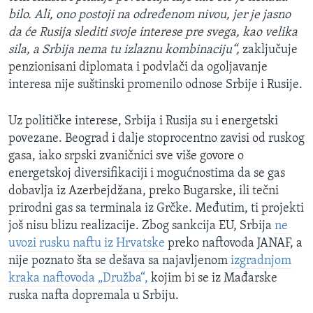
bilo. Ali, ono postoji na određenom nivou, jer je jasno
da će Rusija slediti svoje interese pre svega, kao velika
sila, a Srbija nema tu izlaznu kombinaciju“,
zaključuje
penzionisani diplomata i podvlači da ogoljavanje
interesa nije suštinski promenilo odnose Srbije i Rusije.
Uz političke interese, Srbija i Rusija su i energetski
povezane. Beograd i dalje stoprocentno zavisi od ruskog
gasa, iako srpski zvaničnici sve više govore o
energetskoj diversifikaciji i mogućnostima da se gas
dobavlja iz Azerbejdžana, preko Bugarske, ili tečni
prirodni gas sa terminala iz Grčke. Međutim, ti projekti
još nisu blizu realizacije. Zbog sankcija EU, Srbija
ne
uvozi rusku naftu iz Hrvatske
preko naftovoda JANAF, a
nije poznato šta se dešava sa najavljenom
izgradnjom
kraka naftovoda „Družba“,
kojim bi se iz Mađarske
ruska nafta dopremala u Srbiju.