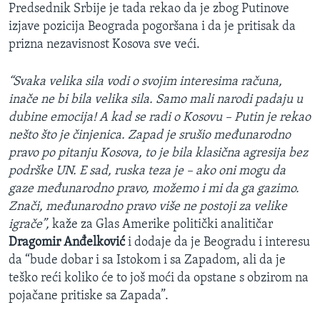
Predsednik Srbije je tada rekao da je zbog Putinove
izjave pozicija Beograda pogoršana i da je pritisak da
prizna nezavisnost Kosova sve veći.
“Svaka velika sila vodi o svojim interesima računa,
inače ne bi bila velika sila. Samo mali narodi padaju u
dubine emocija! A kad se radi o Kosovu – Putin je rekao
nešto što je činjenica. Zapad je srušio međunarodno
pravo po pitanju Kosova, to je bila klasična agresija bez
podrške UN. E sad, ruska teza je – ako oni mogu da
gaze međunarodno pravo, možemo i mi da ga gazimo.
Znači, međunarodno pravo više ne postoji za velike
igrače”,
kaže za Glas Amerike politički analitičar
Dragomir Anđelković
i dodaje da je Beogradu i interesu
da “bude dobar i sa Istokom i sa Zapadom, ali da je
teško reći koliko će to još moći da opstane s obzirom na
pojačane pritiske sa Zapada”.