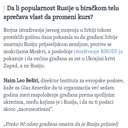
Da li popularnost Rusije u biračkom telu
sprečava vlast da promeni kurs?
Brojna istraživanja javnog mnjenja u Srbiji tokom
proteklih godinu dana pokazala su da građani Srbije
smatraju Rusiju prijateljskom zemljom, protive se
sankcijama Moskvi, a poslednje
istraživanje BIRODI-ja
pokazuje i da većina građana za rat u Ukrajini krivi
Zapad, a ne Rusiju.
Naim Leo Beširi,
direktor Instituta za evropske poslove,
kaže za Glas Amerike da ta organizacija već sedam
godina meri raspoloženje građana prema spolljnim
akterima, među kojima je i Rusija, i da su ti podaci
skoro „zacementirani“.
„Preko 90 odsto građana smatra da je Rusija prijatelj