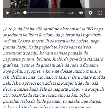
0:00
1:09
„A to je da Srbija više sarađuje ekonomski sa BiH nego
sa jednom velikom Rusijom, da je izvoz naš trgovinski
veći na Kosovo, interni ili eksterni kako hoćete, nego
prema Rusiji. Kada pogledate ko su vam najveći
investitori u zemlji, ko vam najviše pomaže da
napravite puteve, bolnice, škole, da povećaju standard
građana, jasno je da građani žele da rade u firmama
koje poštuju propise, a koje ne dolaze nužno iz Rusije,
takvih firmi i ima vrlo malo iz Rusije. Da li imate možda
neki lek u apoteci koji dolazi iz Rusije? Gde idu vaša
deca, komšije kada žele da napuste Srbiju – u Rusiju ili
EU i SAD? Kada stavite racionalno sa kim Srbija
prirodno treba da bude partner, to nikako nije Rusija.
Niko ne kaže da vi treba da imate neprijateljske