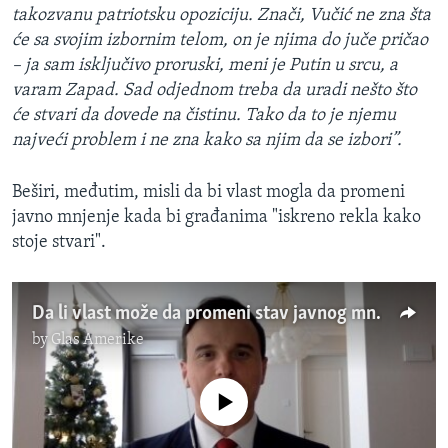
takozvanu patriotsku opoziciju. Znači, Vučić ne zna šta
će sa svojim izbornim telom, on je njima do juče pričao
– ja sam isključivo proruski, meni je Putin u srcu, a
varam Zapad. Sad odjednom treba da uradi nešto što
će stvari da dovede na čistinu. Tako da to je njemu
najveći problem i ne zna kako sa njim da se izbori”.
Beširi, međutim, misli da bi vlast mogla da promeni
javno mnjenje kada bi građanima "iskreno rekla kako
stoje stvari".
Da li vlast može da promeni stav javnog mnjenja o Rusiji?
by
Glas Amerike
No media source currently available