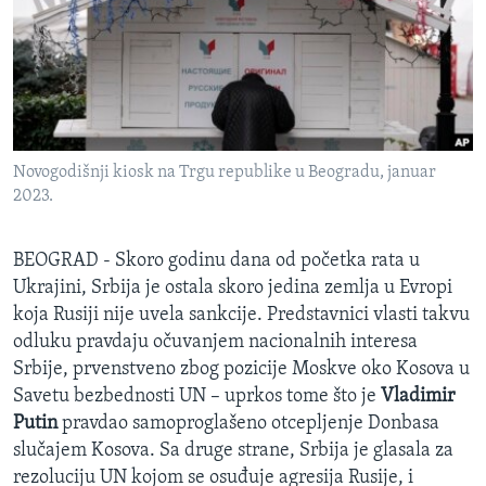
SPORT
INTERVJU
Novogodišnji kiosk na Trgu republike u Beogradu, januar
2023.
BEOGRAD - Skoro godinu dana od početka rata u
Ukrajini, Srbija je ostala skoro jedina zemlja u Evropi
koja Rusiji nije uvela sankcije. Predstavnici vlasti takvu
odluku pravdaju očuvanjem nacionalnih interesa
Srbije, prvenstveno zbog pozicije Moskve oko Kosova u
Savetu bezbednosti UN – uprkos tome što je
Vladimir
Putin
pravdao samoproglašeno otcepljenje Donbasa
slučajem Kosova. Sa druge strane, Srbija je glasala za
rezoluciju UN kojom se osuđuje agresija Rusije, i