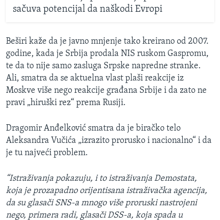
sačuva potencijal da naškodi Evropi
Beširi kaže da je javno mnjenje tako kreirano od 2007.
godine, kada je Srbija prodala NIS ruskom Gaspromu,
te da to nije samo zasluga Srpske napredne stranke.
Ali, smatra da se aktuelna vlast plaši reakcije iz
Moskve više nego reakcije građana Srbije i da zato ne
pravi „hiruški rez“ prema Rusiji.
Dragomir Anđelković smatra da je biračko telo
Aleksandra Vučića „izrazito prorusko i nacionalno“ i da
je tu najveći problem.
“
Istraživanja pokazuju, i to istraživanja Demostata,
koja je prozapadno orijentisana istraživačka agencija,
da su glasači SNS-a mnogo više proruski nastrojeni
nego, primera radi, glasači DSS-a, koja spada u