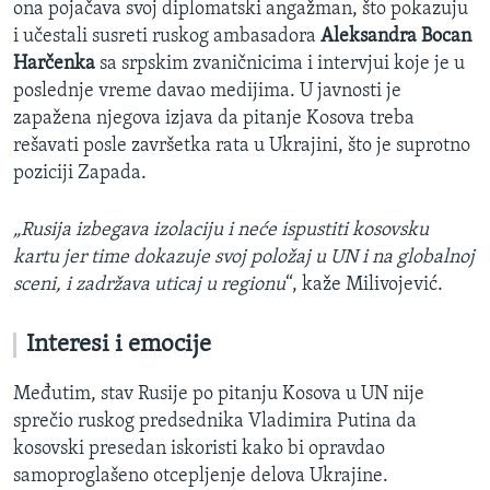
ona pojačava svoj diplomatski angažman, što pokazuju
i učestali susreti ruskog ambasadora
Aleksandra Bocan
Harčenka
sa srpskim zvaničnicima i intervjui koje je u
poslednje vreme davao medijima. U javnosti je
zapažena njegova izjava da pitanje Kosova treba
rešavati posle završetka rata u Ukrajini, što je suprotno
poziciji Zapada.
„Rusija izbegava izolaciju i neće ispustiti kosovsku
kartu jer time dokazuje svoj položaj u UN i na globalnoj
sceni, i zadržava uticaj u regionu
“, kaže Milivojević.
Interesi i emocije
Međutim, stav Rusije po pitanju Kosova u UN nije
sprečio ruskog predsednika Vladimira Putina da
kosovski presedan iskoristi kako bi opravdao
samoproglašeno otcepljenje delova Ukrajine.