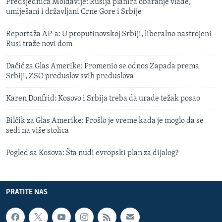
Predsjednica Moldavije: Rusija planira obaranje vlade,
umiješani i državljani Crne Gore i Srbije
Reportaža AP-a: U proputinovskoj Srbiji, liberalno nastrojeni
Rusi traže novi dom
Dačić za Glas Amerike: Promenio se odnos Zapada prema
Srbiji, ZSO preduslov svih preduslova
Karen Donfrid: Kosovo i Srbija treba da urade težak posao
Bilčik za Glas Amerike: Prošlo je vreme kada je moglo da se
sedi na više stolica
Pogled sa Kosova: Šta nudi evropski plan za dijalog?
PRATITE NAS