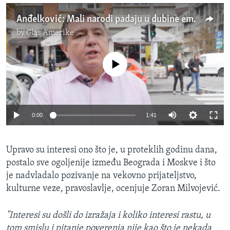
Anđelković: Mali narodi padaju u dubine emocija
by
Glas Amerike
No media source currently available
0:00
1:41
Upravo su interesi ono što je, u proteklih godinu dana,
postalo sve ogoljenije između Beograda i Moskve i što
je nadvladalo pozivanje na vekovno prijateljstvo,
kulturne veze, pravoslavlje, ocenjuje Zoran Milvojević.
"Interesi su došli do izražaja i koliko interesi rastu, u
tom smislu i pitanje poverenja nije kao što je nekada