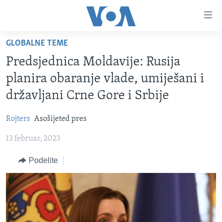
Linkovi
Idi
na
GLOBALNE TEME
glavni
NASLOVNA
sadržaj
Predsjednica Moldavije: Rusija
RUBRIKE
Idi
planira obaranje vlade, umiješani i
na
TV PROGRAM
AMERIKA
državljani Crne Gore i Srbije
glavnu
BALKAN
OTVORENI STUDIO
navigaciju
Learning English
Rojters
Asošijeted pres
Idi
GLOBALNE TEME
IZ AMERIKE
na
13 februar, 2023
PRATITE NAS
EKONOMIJA
pretragu
Podelite
NAUKA I TEHNOLOGIJA
MEDICINA
Jezici
KULTURA
DRUŠTVO