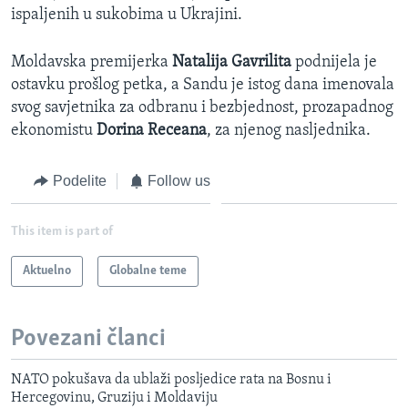
ispaljenih u sukobima u Ukrajini.
Moldavska premijerka
Natalija Gavrilita
podnijela je
ostavku prošlog petka, a Sandu je istog dana imenovala
svog savjetnika za odbranu i bezbjednost, prozapadnog
ekonomistu
Dorina Receana
, za njenog nasljednika.
Podelite
Follow us
This item is part of
Aktuelno
Globalne teme
Povezani članci
NATO pokušava da ublaži posljedice rata na Bosnu i
Hercegovinu, Gruziju i Moldaviju