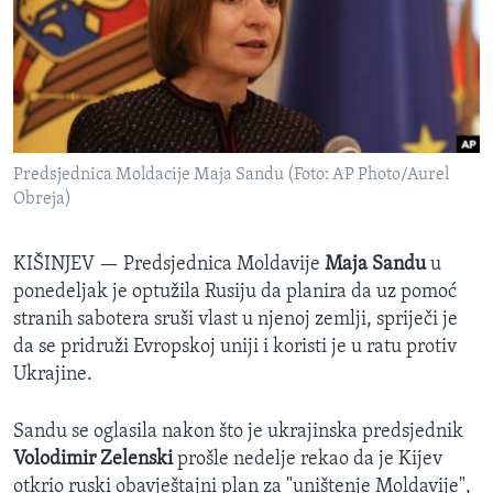
SPORT
INTERVJU
Predsjednica Moldacije Maja Sandu (Foto: AP Photo/Aurel
Obreja)
KIŠINJEV —
Predsjednica Moldavije
Maja Sandu
u
ponedeljak je optužila Rusiju da planira da uz pomoć
stranih sabotera sruši vlast u njenoj zemlji, spriječi je
da se pridruži Evropskoj uniji i koristi je u ratu protiv
Ukrajine.
Sandu se oglasila nakon što je ukrajinska predsjednik
Volodimir Zelenski
prošle nedelje rekao da je Kijev
otkrio ruski obavještajni plan za "uništenje Moldavije",