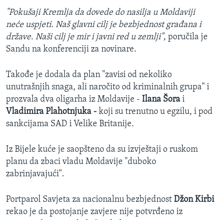
"Pokušaji Kremlja da dovede do nasilja u Moldaviji
neće uspjeti. Naš glavni cilj je bezbjednost građana i
države. Naši cilj je mir i javni red u zemlji"
, poručila je
Sandu na konferenciji za novinare.
Takođe je dodala da plan "zavisi od nekoliko
unutrašnjih snaga, ali naročito od kriminalnih grupa" i
prozvala dva oligarha iz Moldavije -
Ilana Šora
i
Vladimira
Plahotnjuka -
koji su trenutno u egzilu, i pod
sankcijama SAD i Velike Britanije.
Iz Bijele kuće je saopšteno da su izvještaji o ruskom
planu da zbaci vladu Moldavije "duboko
zabrinjavajući".
Portparol Savjeta za nacionalnu bezbjednost
Džon Kirbi
rekao je da postojanje zavjere nije potvrđeno iz