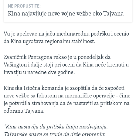
NE PROPUSTITE:
Kina najavljuje nove vojne vežbe oko Tajvana
Vu je apelovao na jaču međunarodnu podršku i ocenio
da Kina ugrožava regionalnu stabilnost.
Zvaničnik Pentagona rekao je u ponedeljak da
Vašington i dalje stoji pri oceni da Kina neće krenuti u
invaziju u naredne dve godine.
Kineska Istočna komanda je saopštila da će započeti
nove vežbe sa fokusom na mornaričke operacije - čime
je potvrdila strahovanja da će nastaviti sa pritiskom na
odbranu Tajvana.
"Kina nastavlja da pritiska liniju razdvajanja.
Tajvanske snage se trude da drže otvorenim