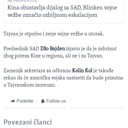
NE PROPUSTITE:
Kina obustavlja dijalog sa SAD, Blinken vojne
vežbe označio ozbiljnom eskalacijom
Tajvan je otpočeo i svoje vojne vežbe u utorak.
Predsednik SAD
Džo Bajden
izjavio je da je zabrinut
zbog poteza Kine u regionu, ali ne i za Tajvan.
Zamenik sekretara za odbranu
Kolin Kol
je takođe
rekao da će američka vojska nastaviti da bude prisutna
u Tajvanskom moreuzu.
Podelite
Follow us
Povezani članci