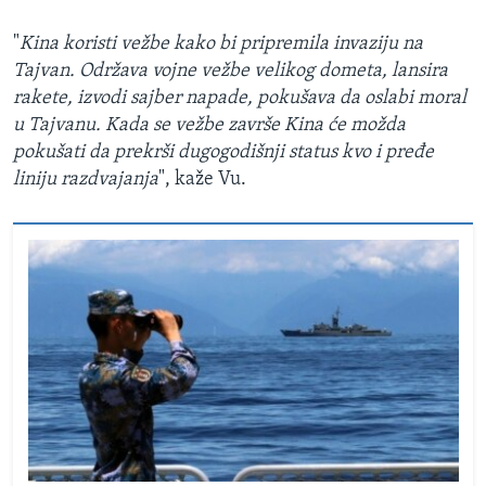
"
Kina koristi vežbe kako bi pripremila invaziju na
Tajvan. Održava vojne vežbe velikog dometa, lansira
rakete, izvodi sajber napade, pokušava da oslabi moral
u Tajvanu. Kada se vežbe završe Kina će možda
pokušati da prekrši dugogodišnji status kvo i pređe
liniju razdvajanja
", kaže Vu.