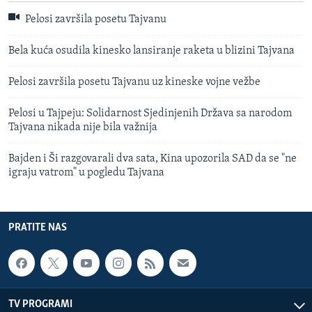
Pelosi završila posetu Tajvanu
Bela kuća osudila kinesko lansiranje raketa u blizini Tajvana
Pelosi završila posetu Tajvanu uz kineske vojne vežbe
Pelosi u Tajpeju: Solidarnost Sjedinjenih Država sa narodom
Tajvana nikada nije bila važnija
Bajden i Ši razgovarali dva sata, Kina upozorila SAD da se "ne
igraju vatrom" u pogledu Tajvana
PRATITE NAS
TV PROGRAMI