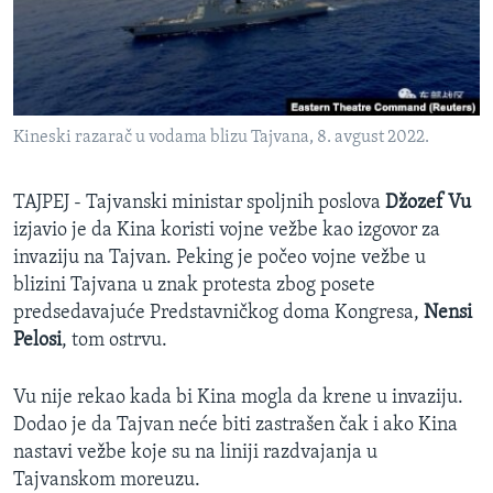
SPORT
INTERVJU
Kineski razarač u vodama blizu Tajvana, 8. avgust 2022.
TAJPEJ - Tajvanski ministar spoljnih poslova
Džozef Vu
izjavio je da Kina koristi vojne vežbe kao izgovor za
invaziju na Tajvan. Peking je počeo vojne vežbe u
blizini Tajvana u znak protesta zbog posete
predsedavajuće Predstavničkog doma Kongresa,
Nensi
Pelosi
, tom ostrvu.
Vu nije rekao kada bi Kina mogla da krene u invaziju.
Dodao je da Tajvan neće biti zastrašen čak i ako Kina
nastavi vežbe koje su na liniji razdvajanja u
Tajvanskom moreuzu.