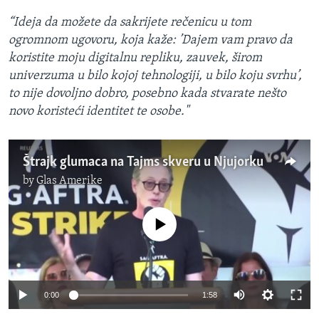
“Ideja da možete da sakrijete rečenicu u tom
ogromnom ugovoru, koja kaže: ’Dajem vam pravo da
koristite moju digitalnu repliku, zauvek, širom
univerzuma u bilo kojoj tehnologiji, u bilo koju svrhu’,
to nije dovoljno dobro, posebno kada stvarate nešto
novo koristeći identitet te osobe."
Štrajk glumaca na Tajms skveru u Njujorku
by
Glas Amerike
No media source currently available
0:00
1:58