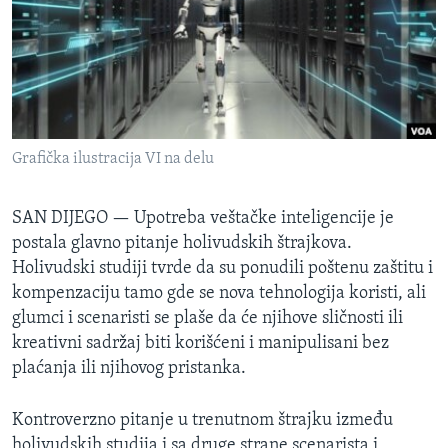
SPORT
INTERVJU
Grafička ilustracija VI na delu
SAN DIJEGO —
Upotreba veštačke inteligencije je
postala glavno pitanje holivudskih štrajkova.
Holivudski studiji tvrde da su ponudili poštenu zaštitu i
kompenzaciju tamo gde se nova tehnologija koristi, ali
glumci i scenaristi se plaše da će njihove sličnosti ili
kreativni sadržaj biti korišćeni i manipulisani bez
plaćanja ili njihovog pristanka.
Kontroverzno pitanje u trenutnom štrajku između
holivudskih studija i sa druge strane scenarista i