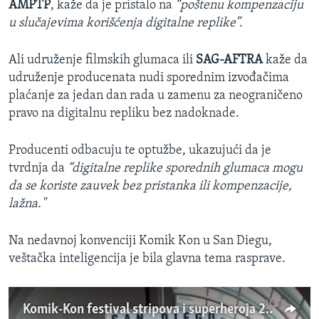
AMPTP
, kaže da je pristalo na
“poštenu kompenzaciju
u slučajevima korišćenja digitalne replike”.
Ali udruženje filmskih glumaca ili
SAG-AFTRA
kaže da
udruženje producenata nudi sporednim izvođačima
plaćanje za jedan dan rada u zamenu za neograničeno
pravo na digitalnu repliku bez nadoknade.
Producenti odbacuju te optužbe, ukazujući da je
tvrdnja da
“digitalne replike sporednih glumaca mogu
da se koriste zauvek bez pristanka ili kompenzacije,
lažna."
Na nedavnoj konvenciji Komik Kon u San Diegu,
veštačka inteligencija je bila glavna tema rasprave.
Komik-Kon festival stripova i superheroja 2023