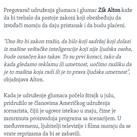
Pregovarač udruženja glumaca i glumac
Zik Alton
kaže
da bi trebalo da postoje zakoni koji obezbeđuju da
izvođači moraju da daju pristanak i da budu plaćeni.
“Ono što bi zakon tražio, da bilo koji sadržaj koji dolazi
iz mašine veštačke inteligencije koji nije ljudska osoba,
bude označen kao takav. To su prvi koraci, tako da
kada gledamo reklamu ili umetnost, uočimo razliku da
je to mašina koja radi ili je to prava ljudska umetnost"
,
objašnjava Alton.
Kada je udruženje glumaca počelo štrajk u julu,
pridružilo se članovima Američkog udruženja
scenarista, čijii je ugovor istekao u maju, čime je
zamrznuta proizvodnja programa sa scenarijem. U
međuvremenu, ljubitelji televizije i filma moraju da se
vrate reprizama da bi se zabavili.