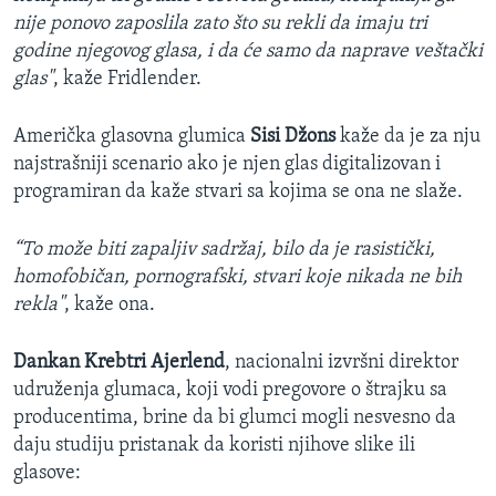
nije ponovo zaposlila zato što su rekli da imaju tri
godine njegovog glasa, i da će samo da naprave veštački
glas"
, kaže Fridlender.
Američka glasovna glumica
Sisi Džons
kaže da je za nju
najstrašniji scenario ako je njen glas digitalizovan i
programiran da kaže stvari sa kojima se ona ne slaže.
“To može biti zapaljiv sadržaj, bilo da je rasistički,
homofobičan, pornografski, stvari koje nikada ne bih
rekla"
, kaže ona.
Dankan Krebtri Ajerlend
, nacionalni izvršni direktor
udruženja glumaca, koji vodi pregovore o štrajku sa
producentima, brine da bi glumci mogli nesvesno da
daju studiju pristanak da koristi njihove slike ili
glasove: