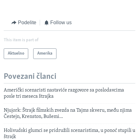
Podelite
Follow us
This item is part of
Aktuelno
Amerika
Povezani članci
Američki scenaristi nastaviće razgovore sa poslodavcima
posle tri meseca štrajka
Njujork: Štrajk filmskih zvezda na Tajms skveru, među njima
Čestejn, Krenston, Bušemi...
Holivudski glumci se pridružili scenaristima, u ponoć stupili u
štrajk