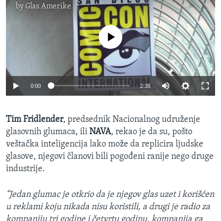
by
Glas Amerike
No media source currently available
0:00
2:38
Tim Fridlender
, predsednik Nacionalnog udruženje
glasovnih glumaca, ili
NAVA
, rekao je da su, pošto
veštačka inteligencija lako može da replicira ljudske
glasove, njegovi članovi bili pogođeni ranije nego druge
industrije.
“Jedan glumac je otkrio da je njegov glas uzet i korišćen
u reklami koju nikada nisu koristili, a drugi je radio za
kompaniju tri godine i četvrtu godinu, kompanija ga