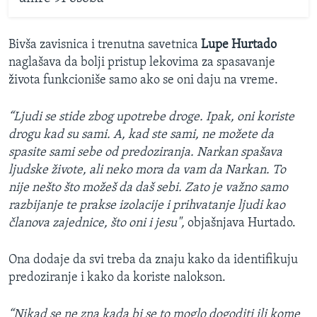
Bivša zavisnica i trenutna savetnica
Lupe Hurtado
naglašava da bolji pristup lekovima za spasavanje
života funkcioniše samo ako se oni daju na vreme.
“Ljudi se stide zbog upotrebe droge. Ipak, oni koriste
drogu kad su sami. A, kad ste sami, ne možete da
spasite sami sebe od predoziranja. Narkan spašava
ljudske živote, ali neko mora da vam da Narkan. To
nije nešto što možeš da daš sebi. Zato je važno samo
razbijanje te prakse izolacije i prihvatanje ljudi kao
članova zajednice, što oni i jesu",
objašnjava Hurtado.
Ona dodaje da svi treba da znaju kako da identifikuju
predoziranje i kako da koriste nalokson.
“Nikad se ne zna kada bi se to moglo dogoditi ili kome