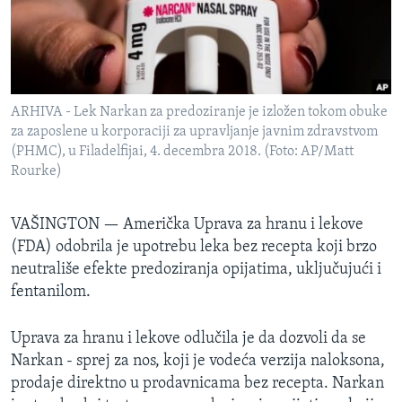
SPORT
INTERVJU
ARHIVA - Lek Narkan za predoziranje je izložen tokom obuke
za zaposlene u korporaciji za upravljanje javnim zdravstvom
(PHMC), u Filadelfijai, 4. decembra 2018. (Foto: AP/Matt
Rourke)
VAŠINGTON —
Američka Uprava za hranu i lekove
(FDA) odobrila je upotrebu leka bez recepta koji brzo
neutrališe efekte predoziranja opijatima, uključujući i
fentanilom.
Uprava za hranu i lekove odlučila je da dozvoli da se
Narkan - sprej za nos, koji je vodeća verzija naloksona,
prodaje direktno u prodavnicama bez recepta. Narkan