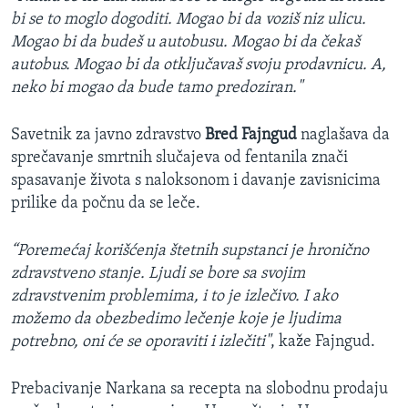
bi se to moglo dogoditi. Mogao bi da voziš niz ulicu.
Mogao bi da budeš u autobusu. Mogao bi da čekaš
autobus. Mogao bi da otključavaš svoju prodavnicu. A,
neko bi mogao da bude tamo predoziran."
Savetnik za javno zdravstvo
Bred Fajngud
naglašava da
sprečavanje smrtnih slučajeva od fentanila znači
spasavanje života s naloksonom i davanje zavisnicima
prilike da počnu da se leče.
“Poremećaj korišćenja štetnih supstanci je hronično
zdravstveno stanje. Ljudi se bore sa svojim
zdravstvenim problemima, i to je izlečivo. I ako
možemo da obezbedimo lečenje koje je ljudima
potrebno, oni će se oporaviti i izlečiti"
, kaže Fajngud.
Prebacivanje Narkana sa recepta na slobodnu prodaju