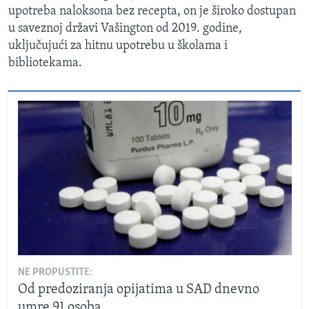
upotreba naloksona bez recepta, on je široko dostupan
u saveznoj državi Vašington od 2019. godine,
uključujući za hitnu upotrebu u školama i
bibliotekama.
NE PROPUSTITE:
Od predoziranja opijatima u SAD dnevno
umre 91 osoba