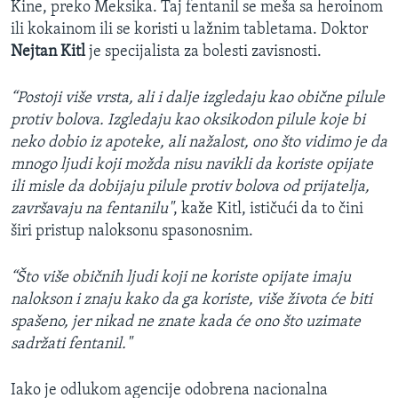
Kine, preko Meksika. Taj fentanil se meša sa heroinom
ili kokainom ili se koristi u lažnim tabletama. Doktor
Nejtan Kitl
je specijalista za bolesti zavisnosti.
“Postoji više vrsta, ali i dalje izgledaju kao obične pilule
protiv bolova. Izgledaju kao oksikodon pilule koje bi
neko dobio iz apoteke, ali nažalost, ono što vidimo je da
mnogo ljudi koji možda nisu navikli da koriste opijate
ili misle da dobijaju pilule protiv bolova od prijatelja,
završavaju na fentanilu"
, kaže Kitl, ističući da to čini
širi pristup naloksonu spasonosnim.
“Što više običnih ljudi koji ne koriste opijate imaju
nalokson i znaju kako da ga koriste, više života će biti
spašeno, jer nikad ne znate kada će ono što uzimate
sadržati fentanil."
Iako je odlukom agencije odobrena nacionalna