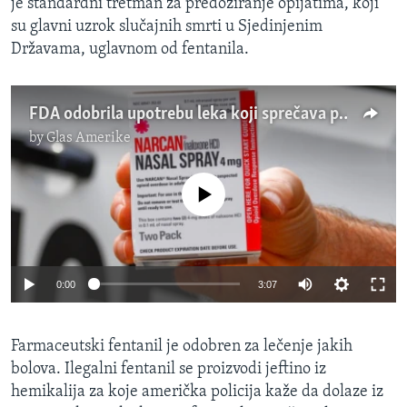
je standardni tretman za predoziranje opijatima, koji
su glavni uzrok slučajnih smrti u Sjedinjenim
Državama, uglavnom od fentanila.
FDA odobrila upotrebu leka koji sprečava predoziranje opijatima
by
Glas Amerike
No media source currently available
0:00
3:07
Farmaceutski fentanil je odobren za lečenje jakih
bolova. Ilegalni fentanil se proizvodi jeftino iz
hemikalija za koje američka policija kaže da dolaze iz