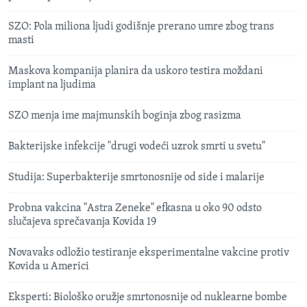
SZO: Pola miliona ljudi godišnje prerano umre zbog trans
masti
Maskova kompanija planira da uskoro testira moždani
implant na ljudima
SZO menja ime majmunskih boginja zbog rasizma
Bakterijske infekcije "drugi vodeći uzrok smrti u svetu"
Studija: Superbakterije smrtonosnije od side i malarije
Probna vakcina "Astra Zeneke" efkasna u oko 90 odsto
slučajeva sprečavanja Kovida 19
Novavaks odložio testiranje eksperimentalne vakcine protiv
Kovida u Americi
Eksperti: Biološko oružje smrtonosnije od nuklearne bombe