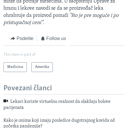
može da potraje mesecima. U saopštenju Uprave za
hranu i lekove navodi se da se proizvođač leka
ohrabruje da proizvod ponudi
“što je pre moguće i po
pristupačnoj ceni”.
Podelite
Follow us
This item is part of
Medicina
Amerika
Povezani članci
Lekari koriste virtuelnu realnost da olakšaju bolove
pacijenata
Kako je onima koji imaju posledice dugotrajnog kovida od
početka pandemije?