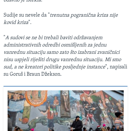
odavno je istekla
."
Sudije su nevele da "
trenutna pogranična kriza nije
kovid kriza
".
"
A sudovi se ne bi trebali baviti održavanjem
administrativnih odredbi osmišljenih za jednu
vanrednu situaciju samo zato što izabrani zvaničnici
nisu uspjeli riješiti drugu vanrednu situaciju. Mi smo
sud, a ne kreatori politike posljednje instance
", napisali
su Goruš i Braun Džekson.