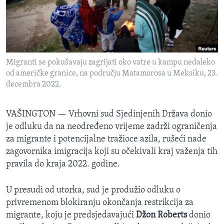
SPORT
INTERVJU
Migranti se pokušavaju zagrijati oko vatre u kampu nedaleko
od američke granice, na području Matamorosa u Meksiku, 23.
decembra 2022.
VAŠINGTON —
Vrhovni sud Sjedinjenih Država donio
je odluku da na neodređeno vrijeme zadrži ograničenja
za migrante i potencijalne tražioce azila, rušeći nade
zagovornika imigracija koji su očekivali kraj važenja tih
pravila do kraja 2022. godine.
U presudi od utorka, sud je produžio odluku o
privremenom blokiranju okončanja restrikcija za
migrante, koju je predsjedavajući
Džon Roberts
donio