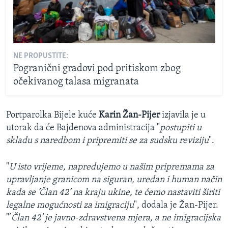
NE PROPUSTITE:
Pogranični gradovi pod pritiskom zbog
očekivanog talasa migranata
Portparolka Bijele kuće
Karin Žan-Pijer
izjavila je u
utorak da će Bajdenova administracija "
postupiti u
skladu s naredbom i pripremiti se za sudsku reviziju
".
"
U isto vrijeme, napredujemo u našim pripremama za
upravljanje granicom na siguran, uredan i human način
kada se ’Član 42’ na kraju ukine, te ćemo nastaviti širiti
legalne mogućnosti za imigraciju
", dodala je Žan-Pijer.
"’
Član 42’ je javno-zdravstvena mjera, a ne imigracijska