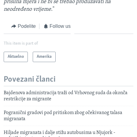
prisilna mjera i ne bi se trebao produžavati na
neodređeno vrijeme.
"
Podelite
Follow us
This item is part of
Aktuelno
Amerika
Povezani članci
Bajdenova administracija traži od Vrhovnog suda da okonča
restrikcije za migrante
Pogranični gradovi pod pritiskom zbog očekivanog talasa
migranata
Hiljade migranata i dalje stižu autobusima u Njujork -