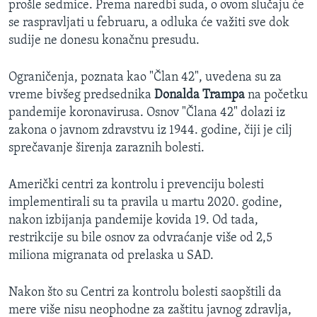
prošle sedmice. Prema naredbi suda, o ovom slučaju će
se raspravljati u februaru, a odluka će važiti sve dok
sudije ne donesu konačnu presudu.
Ograničenja, poznata kao "Član 42", uvedena su za
vreme bivšeg predsednika
Donalda Trampa
na početku
pandemije koronavirusa. Osnov "Člana 42" dolazi iz
zakona o javnom zdravstvu iz 1944. godine, čiji je cilj
sprečavanje širenja zaraznih bolesti.
Američki centri za kontrolu i prevenciju bolesti
implementirali su ta pravila u martu 2020. godine,
nakon izbijanja pandemije kovida 19. Od tada,
restrikcije su bile osnov za odvraćanje više od 2,5
miliona migranata od prelaska u SAD.
Nakon što su Centri za kontrolu bolesti saopštili da
mere više nisu neophodne za zaštitu javnog zdravlja,