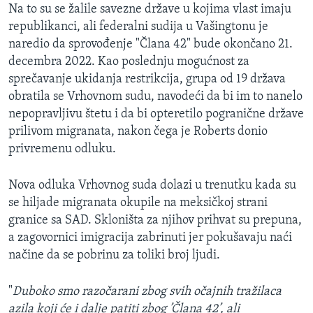
Na to su se žalile savezne države u kojima vlast imaju
republikanci, ali federalni sudija u Vašingtonu je
naredio da sprovođenje "Člana 42" bude okončano 21.
decembra 2022. Kao poslednju mogućnost za
sprečavanje ukidanja restrikcija, grupa od 19 država
obratila se Vrhovnom sudu, navodeći da bi im to nanelo
nepopravljivu štetu i da bi opteretilo pogranične države
prilivom migranata, nakon čega je Roberts donio
privremenu odluku.
Nova odluka Vrhovnog suda dolazi u trenutku kada su
se hiljade migranata okupile na meksičkoj strani
granice sa SAD. Skloništa za njihov prihvat su prepuna,
a zagovornici imigracija zabrinuti jer pokušavaju naći
načine da se pobrinu za toliki broj ljudi.
"
Duboko smo razočarani zbog svih očajnih tražilaca
azila koji će i dalje patiti zbog ’Člana 42’, ali