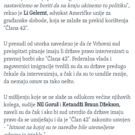
nastavićemo se boriti da na kraju ukinemo tu politiku
",
rekao je
Li Gelernt
, advokat Američke unije za
građanske slobode, koja se zalaže za prekid korištenja
"Člana 42".
U presudi od utorka navedeno je da će Vrhovni sud
preispitati pitanje imaju li države pravo intervenirati u
pravnoj borbi oko "Člana 42". Federalna vlada i
zagovornici imigracije tvrdili su da su države predugo
čekale da interveniraju, a čak i da su to uradile ranije,
da nemaju osnov za tako nešto.
U mišljenju koje se ne slaže sa odlukom većine njihovih
kolega, sudije
Nil Goruš
i
Ketandži Braun Džekson
,
naveli su da čak i ako bi sud utvrdio da države imaju
pravo da se umiješaju i da je "Član 42" zakonito usvojen
- "
hitnost na kojoj su te naredbe bile utemeljene