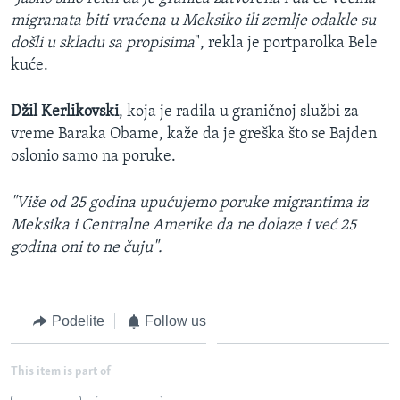
migranata biti vraćena u Meksiko ili zemlje odakle su
došli u skladu sa propisima
", rekla je portparolka Bele
kuće.
Džil Kerlikovski
, koja je radila u graničnoj službi za
vreme Baraka Obame, kaže da je greška što se Bajden
oslonio samo na poruke.
"Više od 25 godina upućujemo poruke migrantima iz
Meksika i Centralne Amerike da ne dolaze i već 25
godina oni to ne čuju".
Podelite
Follow us
This item is part of