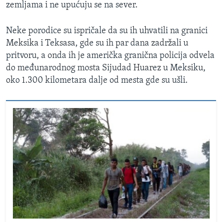
zemljama i ne upućuju se na sever.
Neke porodice su ispričale da su ih uhvatili na granici
Meksika i Teksasa, gde su ih par dana zadržali u
pritvoru, a onda ih je američka granična policija odvela
do međunarodnog mosta Sijudad Huarez u Meksiku,
oko 1.300 kilometara dalje od mesta gde su ušli.