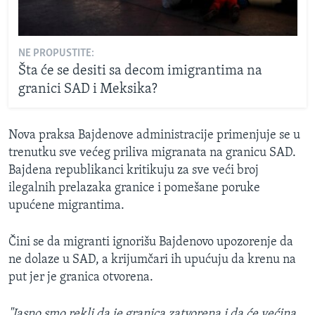
NE PROPUSTITE:
Šta će se desiti sa decom imigrantima na
granici SAD i Meksika?
Nova praksa Bajdenove administracije primenjuje se u
trenutku sve većeg priliva migranata na granicu SAD.
Bajdena republikanci kritikuju za sve veći broj
ilegalnih prelazaka granice i pomešane poruke
upućene migrantima.
Čini se da migranti ignorišu Bajdenovo upozorenje da
ne dolaze u SAD, a krijumčari ih upućuju da krenu na
put jer je granica otvorena.
"Jasno smo rekli da je granica zatvorena i da će većina