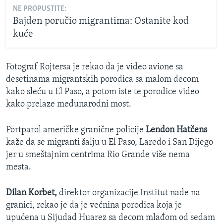
NE PROPUSTITE:
Bajden poručio migrantima: Ostanite kod
kuće
Fotograf Rojtersa je rekao da je video avione sa
desetinama migrantskih porodica sa malom decom
kako sleću u El Paso, a potom iste te porodice video
kako prelaze međunarodni most.
Portparol američke granične policije
Lendon Hatčens
kaže da se migranti šalju u El Paso, Laredo i San Dijego
jer u smeštajnim centrima Rio Grande više nema
mesta.
Dilan Korbet,
direktor organizacije Institut nade na
granici, rekao je da je većnina porodica koja je
upućena u Sijudad Huarez sa decom mlađom od sedam