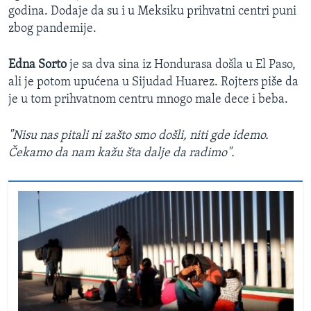
godina. Dodaje da su i u Meksiku prihvatni centri puni
zbog pandemije.
Edna Sorto
je sa dva sina iz Hondurasa došla u El Paso,
ali je potom upućena u Sijudad Huarez. Rojters piše da
je u tom prihvatnom centru mnogo male dece i beba.
"Nisu nas pitali ni zašto smo došli, niti gde idemo.
Čekamo da nam kažu šta dalje da radimo".