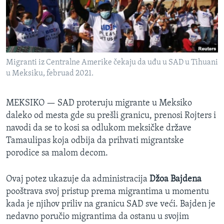
SPORT
INTERVJU
Migranti iz Centralne Amerike čekaju da uđu u SAD u Tihuani
u Meksiku, februad 2021.
MEKSIKO —
SAD proteruju migrante u Meksiko
daleko od mesta gde su prešli granicu, prenosi Rojters i
navodi da se to kosi sa odlukom meksičke države
Tamaulipas koja odbija da prihvati migrantske
porodice sa malom decom.
Ovaj potez ukazuje da administracija
Džoa Bajdena
pooštrava svoj pristup prema migrantima u momentu
kada je njihov priliv na granicu SAD sve veći. Bajden je
nedavno poručio migrantima da ostanu u svojim